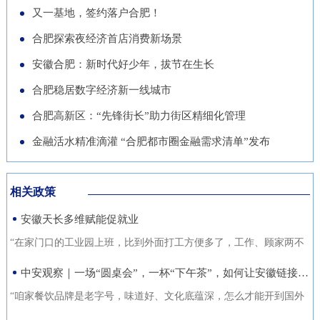
导党员干部强化作风、担当作
队“基于无人机空天信息的高速
徽正在全力发展的重点产业，努
又一基地，签约落户合肥！
的“助推器”、绿色经济的“新引
为，营造风清气正的良好政治生
公路施工安全监管技术研究”获
力推动展商变投资商。科技与开
合肥探索夜经济首店消费新场景
擎”。 扩绿兴绿护绿 筑牢美丽安
态。
批立项。该项目聚焦满足高速公
放 安徽元素亮相中国馆在今年
徽生态屏障清晨五点，潜山市驼
安徽合肥：新时代好少年，拔节在生长
路施工全过程的可视化、智能化
的中国馆区域，比亚迪旗下全球
岭国有林场东风管护点，今年57
合肥稳居数字经济新一线城市
监管需求，通过无人机与 AI 算
最快汽车仰望U9、在2025机器
岁的护林员余宋江已经背上巡山
法结合，实现高速公路施工安全
合肥高新区：“先锋街长”助力街区精细化管理
人足球世界杯上夺冠的人形机器
包，踏上了蜿蜒的林间小路。从
隐患实时识别与动态预警，构建
人、可
金融活水精准滴灌 “合肥都市圈金融需求清单”发布
1988年参加工作起，这条巡山路
无人机“巡航-识别-预警-处置”闭
线他走了37年。“冬季气候干
环管理体系，搭建多源数据融合
燥、大风天气较多，是森林防火
相关政策
的高速公路施工安全监管平台。
关键期，我们加大了巡山频次。
安徽天长多维赋能促就业
目前，学院与企业联合开展低空
现在，山上又增加了新设备，跟
交通领航人才实训基地建设，将
“在家门口的工业园上班，比到外面打工方便多了，工作、顾家两不
以前比，各方面
通过开设“微专业”、打造“新专
误，收入也不差。”12月21日，来自安徽省天长市仁和集镇的书房村
中安观察｜一场“圆桌会”，一杯“下午茶”，如何让安徽链接世界？
业”等方式，致力于培养具备低
村民张守风手上熟练地焊接高压包，在车间忙活着。张守风的成功
“咱家餐饮品牌是老字号，味道好、文化底蕴深，怎么才能开到国外
空系统设计、开发、管理与服务
就业得益于该镇主办的“返乡归巢就业圆梦”暖心活动，而跟他一样在
去？” “我们做印刷的，听说澳洲那边市场不错，具体啥情况？有