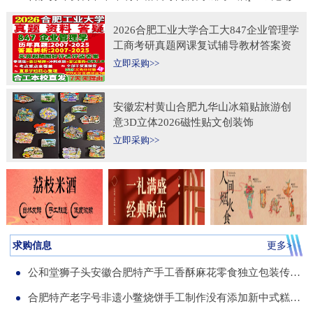
2026合肥工业大学合工大847企业管理学
工商考研真题网课复试辅导教材答案资
料考前冲刺押题预测三套卷3套题
立即采购>>
安徽宏村黄山合肥九华山冰箱贴旅游创
意3D立体2026磁性贴文创装饰
立即采购>>
求购信息
更多>
公和堂狮子头安徽合肥特产手工香酥麻花零食独立包装传统老式糕点
合肥特产老字号非遗小鳖烧饼手工制作没有添加新中式糕点伴手礼