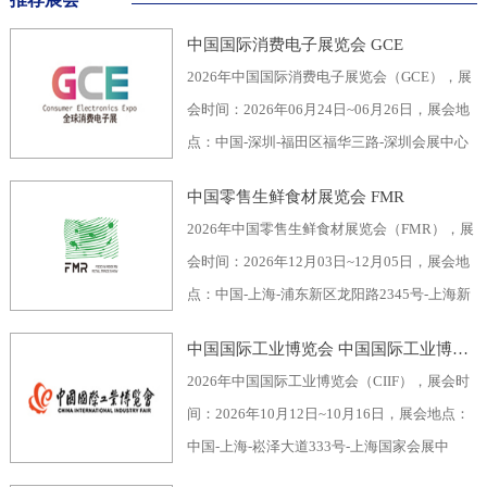
中国国际消费电子展览会 GCE
2026年中国国际消费电子展览会（GCE），展
会时间：2026年06月24日~06月26日，展会地
点：中国-深圳-福田区福华三路-深圳会展中心
（福田区），主办方：深圳市电子行业协会、
中国零售生鲜食材展览会 FMR
深圳振华展览有限公司，举办周期：一年一
2026年中国零售生鲜食材展览会（FMR），展
届，展会面积：40000平米，参展观众：60000
会时间：2026年12月03日~12月05日，展会地
人，参展商数量及参展品牌达到400家。2026
点：中国-上海-浦东新区龙阳路2345号-上海新
全球消费电子展暨深圳国际消费电子展览
国际博览中心，主办方：上海市品牌授权经营
会“GCE”，致力于为全球消费电子生产企业、
中国国际工业博览会 中国国际工业博览会 CIIF
企业协会自有品牌专业委员会，举办周期：一
代加工商、代理商、国内国际采购商、零配件
2026年中国国际工业博览会（CIIF），展会时
年一届，展会面积：70000平米，参展观众：
商、相关产业服务供应商等打造全面、集中的
间：2026年10月12日~10月16日，展会地点：
30000人，参展商数量及参展品牌达到1500
一站式采购交易合作平台，涵盖了电脑/手机及
中国-上海-崧泽大道333号-上海国家会展中
家。中国零售生鲜食材展览会FMR（国际生鲜
周边产品、音视频产品、家用电器、车载电
心，主办方：工业和信息化部、国家发展和改