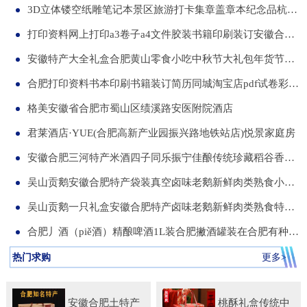
3D立体镂空纸雕笔记本景区旅游打卡集章盖章本纪念品杭州合肥昆明武汉城市文创本可定制集章册景点北京logo
打印资料网上打印a3卷子a4文件胶装书籍印刷装订安徽合肥同城服务
安徽特产大全礼盒合肥黄山零食小吃中秋节大礼包年货节送伴手礼品
合肥打印资料书本印刷书籍装订简历同城淘宝店pdf试卷彩色a34讲义
格美安徽省合肥市蜀山区绩溪路安医附院酒店
君莱酒店·YUE(合肥高新产业园振兴路地铁站店)悦景家庭房
安徽合肥三河特产米酒四子同乐振宁佳酿传统珍藏稻谷香一箱两瓶
吴山贡鹅安徽合肥特产袋装真空卤味老鹅新鲜肉类熟食小吃包河发货
吴山贡鹅一只礼盒安徽合肥特产卤味老鹅新鲜肉类熟食特色小吃包邮
合肥丿酒（piě酒）精酿啤酒1L装合肥撇酒罐装在合肥有种局叫丿酒
热门求购
更多>
安徽合肥土特产
桃酥礼盒传统中