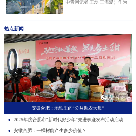
内涵与传统文化元素相融合，充
中青网记者 王磊 王海涵）作为
安徽本土知名企业与21家进博会
不绝……从生态护林到产业兴
分展现了安徽邮储员工崇廉、尚
国家新一代人工智能产业重点布
参展商代表现场洽谈并建立了联
林，从各自为战到联农共富，安
廉、守廉的坚定信念，也折射出
局城市，合肥正在着力打造低空
系。在本届进博会上，来自安徽
徽的国有林场正以一场深刻的绿
该行在推进清廉金融文化建设方
热点新闻
经济“前沿阵地”。合肥大学“智
的科技企业带来多件实物展品在
色变革，在守护江淮生态屏障的
面的扎实成效。近年来，邮储银
慧交通”团队正在基础理论、关
中国馆展出，此外，淮南、池州
同时，蹚出了一条生态效益、经
行安徽省分行始终将清廉金融文
键核心技术、人才队伍、产业发
等地市的老字号、非遗项目也展
济效益、社会效益共赢的新路
化建设摆在重要位置，通过常态
展等方面全面发力，着力支撑合
示安徽丰富的文化底蕴。进博八
径。作为全国林业大省，安徽现
化教育、制度完善与持续宣传，
肥打造综合交通枢纽科技力量。
年，安徽从一个“采购者”，努力
有国有林场100个，经营总面积
推动廉洁理念内化于心、外化于
近年来，合肥大学智能建造与交
成为“战略合作者”，合作模式也
超400万亩。近年来，安徽深入
行。在开展正面宣传教育的同
通学院积极布局低空交通发展新
从单纯的“买产品”向“引技术、
贯彻落实习近平生态文明思想，
时，该行也注重警示教育，特别
赛道，打造安徽省智慧交通大数
促升级”深化。今年安徽交易团
以国有林场改革为契机，通过创
是面向党员领导干部开展“以案
据分析与应用工程实验室等学科
新增加1个新兴产业交易分团，
新经营模式、拓展产业维度、深
安徽合肥：地铁里的“公益助农大集”
示警、以案为戒、以案促改”专
交叉创新平台，联合头部企业开
负责组织新兴产业相关单位参会
化联农机制，让昔日“只守青山
题教育，着力构建“不敢腐、不
2025年度合肥市“新时代好少年”先进事迹发布活动启动
展低空物流、城市应急等多应用
招商。这一切都服务于一个更精
不生金”的国有林场，变身成为
能腐、不想腐”的长效机制，引
场景技术攻关。2025年，团
安徽合肥：一棵树能产生多少价值？
准的目标：通过进博会，赋能安
生态保护的“主力军”、乡村振兴