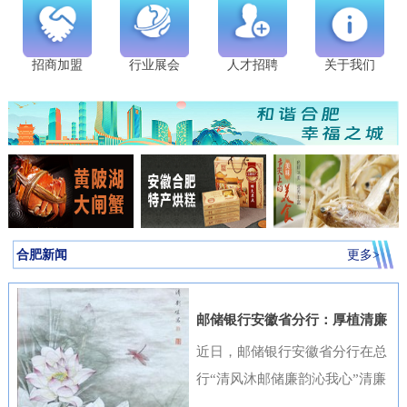
招商加盟
行业展会
人才招聘
关于我们
合肥新闻
更多>
邮储银行安徽省分行：厚植清廉
金融文化筑牢高质量发展根基
近日，邮储银行安徽省分行在总
行“清风沐邮储廉韵沁我心”清廉
金融文化作品征集活动中表现突