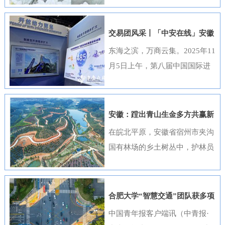
出，选送的四部作品全部获奖，
获奖数量位居全国首位，并荣
交易团风采丨「中安在线」安徽
获“优秀组织奖”。这一成绩是该
元素闪耀进博会
东海之滨，万商云集。2025年11
行持续推进清廉金融文化建设走
月5日上午，第八届中国国际进
深走实的生动体现。活动开展以
口博览会（以下简称“进博会”）
来，邮储银行安徽省分行高度重
在上海开幕，安徽交易团携科技
视、精心组织，全行员工积极响
创新成果与厚重文化底蕴再度亮
安徽：蹚出青山生金多方共赢新
应、热情参与。95名员工利用业
相，以开放之姿与世界共享发展
路径
在皖北平原，安徽省宿州市夹沟
余时间潜心创作，共提交89件作
机遇。第八届进博会安徽省交易
国有林场的乡土树丛中，护林员
品。经过严格遴选，41件优秀作
团高度重视中国国际进口博览会
巡查着侧柏、黄栌的长势；在皖
品在全省办公区域循环展播，让
参会工作，已于9月20日在合肥
南山区，歙县桂林国有林场的林
清廉之风吹遍每一个工作角落。
举办了“2025世界制造业大会—
下基地里，农户忙着采收黄栀
《廉心清颂》《缝隙》等获奖作
合肥大学“智慧交通”团队获多项
进博会外企（安徽）供需对接暨
子；在皖江之畔，马鞍山市横山
品构思精巧、寓意深刻，将廉洁
重要进展
中国青年报客户端讯（中青报·
投资交流活动”，会上，130余家
风景区内，市民和外地游客络绎