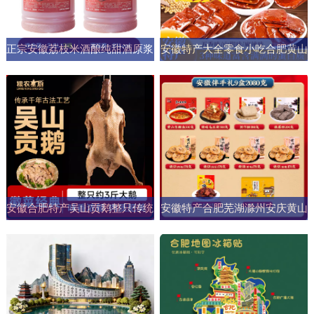
正宗安徽荔枝米酒酿纯甜酒原浆
安徽特产大全零食小吃合肥黄山
男女士果酒酒大桶零添加剂自然
烧饼糕点臭鳜鱼元旦圣诞送伴手
发酵
礼盒
安徽合肥特产吴山贡鹅整只传统
安徽特产合肥芜湖滁州安庆黄山
五香盐水卤味肉类熟食加热即食
元旦圣诞伴手礼盒零食小吃大礼
商用
包