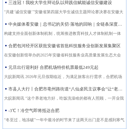
三连冠！我校大学生辩论队以辩践信赋能诚信安徽建设
能力的复合型“低空人才”。如
家门口实现就业的还有200余人。张守风求职经历是该市创新“4+”模
没有好机会？” …… 不像开会，倒像老朋友凑一块儿喝喝
今，大数据和智能算法加持的智
式，高质高效推动就业创业工作的一个小小缩影。就业是老百姓最
“共建‘诚信安徽’”安徽省第四届大学生诚信主题辩论赛决赛在安徽大
茶、聊聊天。 12月18日，芜湖迎来了一批特别的客人，有从国
慧交通“大脑”正助力
关心的事，也是社会稳定的基石。今年以来，天长市始终把稳就业
学龙河校区宛君礼堂圆满收官。安徽大学大学生辩论队凭借扎实的
中央媒体看安徽｜总书记的关切·落地的回响｜全链条深度融合 合肥创新“聚能”
外专程飞回来的，有从港澳、沪苏浙赶来的，也有安徽本地的侨界
放在突出位置，从群众实际需求出发，创新“4+”模式，因地制宜、分
理论功底、敏捷的思辨能力与默契的团队协作，一路过关斩将，最
青年和企业家。大家手捧清茶，话题却跨越山海，围绕安徽如
构建支持全面创新体制机制，统筹推进教育科技人才体制机制一体
类施策，不断优化服务方式，打通就业服务的“最后一公里”，让更多
终夺得冠军，在本项赛事中实现三连冠，以青春之声为“诚信安徽”建
何“链”接世界展开对话。 2025皖港澳“侨青圆桌会”“侨青下午
改革，完善金融支持科技创新的政策和机制，推动创新链产业链资
合肥包河经开区获批安徽省首批科技服务业创新发展集聚区
人端稳了“饭碗”，过上了更安心的日子。通过“平台+就业”提升服务
设再注青春能量。本届比赛由安徽省发展改革委、安徽省教育厅主
茶”聊了啥？能给安徽企业“出海”带来什么新主意？ 无限商
金链人才链深度融合。”——2024年10月18日，习近平总书记在安徽
质效。2025年，该市依托人力资源市场、安徽公共招聘网、“就在天
办，安徽广播电视台承办。决赛现场，省发展改革委党组成员、副
在安徽创新馆举办的2025年安徽省科技服务业高质量发展生态大会
机 “安徽发展为侨青创业提供绝佳机遇” “当下的安徽，正成
考察时指出橘红色火环被“锁”进罐体，飞速旋转中，不断产生能量。
长”信息系统等线上线下平台，举办“春风行动”、就业援助月、“千企
主任张云，省教育厅二级巡视员周晓芹，安徽大学党委书记虞宝
上，首批安徽省科技服务业创新发展集聚区正式发布。合肥包河经
元旦出行迎利好 合肥机场特价机票最低249元起
为全球创新资源的重要汇聚地，为我们侨界青年提供了绝佳的创业
今年，安徽合肥科学岛的“人造太阳”——全超导托卡马克核聚变实验
百校行”、夜市招聘等各类招聘活动80多场，组织招聘企业1058家
桃，淮北师范大学校长张焕明，安徽广播电视台党委委员、副总编
济开发区凭借其在检验检测领域的特色集聚与创新生态，成功入选
舞台。”安徽省侨青会执行会长、韩国安徽商会荣誉会长韩军说。作
装置（EAST）实现1亿摄氏度1066秒的高约束模等离子体运行。围
大皖新闻讯 2026年元旦假期临近，为满足旅客出行需求，合肥机场
（次），提供就业岗位5.45万个（次），促成劳动者与企业达成就业
辑袁卫东现场观看比赛。决赛现场，我校大学生辩论队与淮北师范
首批名单，标志着园区在科技服务业发展上迈入省级示范行列。本
为一名从淮南走出去的餐饮人，他深切体会到侨界青年的独特优
绕EAST、聚变堆主机关键系统综合研究设施、紧凑型聚变能实验装
联合各运营航空公司推出大量特价机票，境内航线票价低至249元
市县人大行丨合肥市亳州路街道“八仙桌民主议事会”让“老有所养”落地生根
意向近4万人（次），实现城镇新增就业3万余人，新增转移农业劳
大学大学生辩论队围绕“建设信用安徽，重点在于政务诚信引领/经营
次大会以“聚力科技服务·共育创新生态”为主题，旨在贯彻落实《安
势：既拥有国际视野和跨文化沟通能力，又深怀桑梓之情，天然成
置等大科学装置，合肥布局建设能源研究院，百亿元级聚变能源产
起，国际直飞航线851元起，为市民元旦出游提供了高性价比的选
动力7850人，有效拓展了就
主体信用赋能”展开巅峰对决。我校辩手紧扣主题，旁征博引政策案
徽省科技服务业高质量发展行动方案（2025—2027年）》，加快构
大皖新闻讯 “这个养老地方好，吃饭洗澡啥的都有人照顾，一开业我
为连接安徽与世界的“超级联系人”。 在韩军看来，侨青肩负着双
业集群加速形成。2024年10月18日，习近平总书记在安徽考察时指
择。中国国际航空推出合肥至北京首都420元起、合肥至成都天府
例，攻防有序、论证有力，最终凭借出色表现斩获冠军。上海交通
建全省统一的科技大市场，深化“政产学研金服用”融合，培育新质生
跟老伴儿就住进来了。你看，我把我们全家福都带过来放在这儿
-3℃！冷空气即将抵达合肥
重使命：既要当好安徽的“金牌推销员”，把家乡的好产品、好技术推
出：“构建支持全面创新体制机制，统筹推进教育科技人才体制机制
305元起的特惠航班。深圳航空在合肥至深圳、广州、成都天府、泉
大学、南京大学大学生辩论队带来的表演赛，为赛事增添思想火
产力。包河经开区的入选，是对园区长期聚焦科技服务、构建产业
了，住在这就像家一样。”12月22日上午，在合肥市庐阳区亳州路街
向全球；也要做好“智慧引进者”，将海外成功的商业模式与创新经验
一体改革，完善金融支持科技创新的政策和机制，推动创新链产业
州等热门航线上均投放了优惠价格，其中合肥至成都天府260元起，
“冬至过，地冻破”一年中最冷的时节来了这两天出门是不是感到寒气
花，我校队员也借此与省外名校学子交流学习、拓宽视野。赛事自9
生态成效的权威认可。包河经开区以检验检测认证为特色发展方
道养老综合体，今年82岁的吴奶奶告诉大皖新闻记者，现在住的这
带
链资金链人才链深度融合。”深入贯彻落实习近平总书记重要指示精
合肥至深圳航班每日六班，特惠价450元起。此外，深航还提供经深
逼人据合肥气象台消息受南下冷空气影响今天白天有小雨24日起转