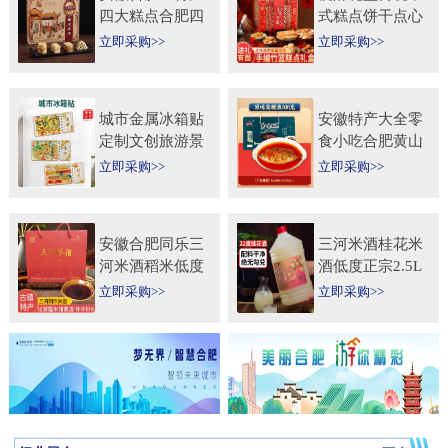
四大糕点合肥四
式糕点饼干点心
大名点礼盒零食
特产食品伴手礼
立即采购>>
立即采购>>
小吃年货节送人
送礼长辈过年货
团购
礼品
城市金属冰箱贴
安徽特产大全零
定制文创旅游景
食小吃合肥黄山
区纪念礼品定做
烧饼糕点臭鳜鱼
立即采购>>
立即采购>>
logo企业宣传冰
元旦圣诞送伴手
箱贴
礼盒
安徽合肥同乐三
三河米酒桂花米
河米酒稻米低度
酒低度正宗2.5L
甜黄酒坛装
桶纯手工安徽糯
立即采购>>
立即采购>>
450ml×2瓶礼盒
米酒桂花果酒无
送礼自饮
添加