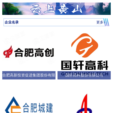
月启动，吸引全省87所高校近万名学子参与，规模创历届新高。我
向，已集聚相关机构127家，形成了“国家队引领、规上企业支撑、小
个“新家”，是街道的“八仙桌民主议事会”“议”出来的。在亳州路街
神，合肥持续优化科技创新生态，已建、在建和预研大科学装置总
圳中转至多哈的联程航线，元旦前后1413元起。厦门航空的特价航
为多云到晴天气温先降后升26日早晨最低气温-3℃左右再来看全省天
校大学生辩论队在合肥赛区比拼中强势突围，斩获赛区冠军后晋级
微企业创新”的梯次发展格局，构建了覆盖新能源汽车、集成电路、
道，“八仙桌民主议事会”正成为深化全过程人民民主的重要平
数达13个；量子信息、聚变能源、深空探测三大科创高地持续提升
线涵盖泉州、银川、运城、厦门等地，合肥至泉州、银川票价249元
气情况↓↓↓降水预报：23-24日我省有弱降水，其中24日高海拔山区有
全省16强总决赛
生物医药等多领域的检验检测服务体系。园区依托国家级质检中
台。“八仙桌”上：你一言我一语，把智慧养老的细节聊透12月22日，
全市创新能级；全市国家高新技术企业数量稳定在万户以上，研发
起。山东航空推出了合肥至桂林320元起、合肥至青岛270元起等优
雨夹雪或雪。25-31日全省以多云到晴天气为主。全省逐日降水量预
企业名录
更多>
心、省级科研平台构建协同创新体系，累计牵头或参与制定国家标
2025年安徽省人大“市县人大行”集中采访调研活动正式启动。当天上
投入强度超4%。科教融汇，加速推动成果从“书架
惠。中国东方航空提供经上海中转至万象的航班，1月1日出发859元
报气温预报：23-25日受冷空气影响，全省平均气温将下降4～6℃；
准305项，授权专利277项，创新能力持续提升。在产业生态建设
午，在合肥市庐阳区亳州路街道，讨论社区智慧养老服务项目的“八
起。中国南方航空在合肥至广州、深圳、北京大兴、西安、乌鲁木
冷空气过后，26日早晨最低气温：淮河以北-5～-3℃，淮河以南-4
上，园区通过建设“质谷孵化器”、设立总规模50亿元的产业基金、全
仙桌民主议事会”如期进行。大皖新闻记者在现场看到，“八仙
齐等航线上均有特价，其中合肥至西安255元起，国际航线经上海中
～-2℃。26-29日全省气温回升。30日前后还有一股弱冷空气影响我
面推行“金牌店小二”服务机制等一系列举措，持续优化营商环
桌”上，街道人大工委主任、区人大代表、选民代表以及群众代表们
转可至伦敦、巴厘岛等地，并可享受直减优惠。西部航空亦推出合
省。未来几天全省具体预报23日（周二）：淮河以北阴天转多云，
各抒己见，“接到智能设备报警，工作人员承诺在10—15分钟内到达
肥至重庆255元起、至贵阳350元起等特价票，并可通过海航“海天无
部分地区有小雨；淮河以南阴天有小雨。24日（周三）：淮河以北
现场，这个时限能否在协议中明确并保障？”“建议与附近医院、急救
限”产品便捷中转至更多目的地。国际
晴天；淮河以南阴天转多云，其中沿江江南有小雨，局部中雨，高
中心建立更顺畅的绿色通道机制。”在亳州路街道人大工委主任常敏
合肥高新投资促进集团股份有限
国轩高科股份有限公司
海拔山区有雨夹雪或雪。25日（周四）：全省多云。26日（周
的主持下，与会代表你一言我一语，符合街道实际情况的社区智慧
五）：全省多云到晴天。27-29日（周六至周一）：全省晴天到多
公司
养老服务方案逐渐清晰，成为可落地执行的“老有所
云。30日（周二）：江北晴天到多云，江南多云。31日（周三）：
淮河以北多云，淮河以南多云到晴天。最近冷空气活动十分频繁大
家要及时关注最新预报外