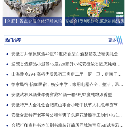
【合肥】景点金属立体浮雕冰箱
安徽合肥地图款金属冰箱贴清风
贴旅游纪念品文创伴手礼国潮礼
阁明教寺旅游纪念品刻字送朋友
物
礼物
热门推荐
更多>
安徽古井镇原浆酒42度52度浓香型白酒整箱发货精美礼盒纯粮食白酒
迎驾贡酒精品小迎驾45度220毫升小坛安徽浓香固态纯粮酒整箱12瓶
山海黎乡294·高档优质民宿三房房二厅一厨一卫，房间干净整洁，可短住，可长租
怡家民宿·怡家民宿，衡安中学，家用电器齐全，整洁，温馨，可短租，月租
安徽武林风酒业年份窖藏20酒一箱6瓶52度纯粮浓香型
安徽特产大全礼盒合肥黄山零食小吃中秋节大礼包年货节送伴手礼品
安徽合肥特产老字号公和堂狮子头麻花酥脆手工制作中式糕点伴手礼
合肥打印资料书本印刷书籍装订简历同城淘宝店pdf试卷彩色a34讲义