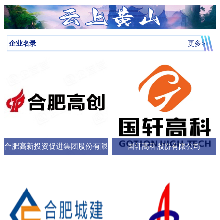
月启动，吸引全省87所高校近万名学子参与，规模创历届新高。我
向，已集聚相关机构127家，形成了“国家队引领、规上企业支撑、小
个“新家”，是街道的“八仙桌民主议事会”“议”出来的。在亳州路街
神，合肥持续优化科技创新生态，已建、在建和预研大科学装置总
圳中转至多哈的联程航线，元旦前后1413元起。厦门航空的特价航
为多云到晴天气温先降后升26日早晨最低气温-3℃左右再来看全省天
校大学生辩论队在合肥赛区比拼中强势突围，斩获赛区冠军后晋级
微企业创新”的梯次发展格局，构建了覆盖新能源汽车、集成电路、
道，“八仙桌民主议事会”正成为深化全过程人民民主的重要平
数达13个；量子信息、聚变能源、深空探测三大科创高地持续提升
线涵盖泉州、银川、运城、厦门等地，合肥至泉州、银川票价249元
气情况↓↓↓降水预报：23-24日我省有弱降水，其中24日高海拔山区有
全省16强总决赛
生物医药等多领域的检验检测服务体系。园区依托国家级质检中
台。“八仙桌”上：你一言我一语，把智慧养老的细节聊透12月22日，
全市创新能级；全市国家高新技术企业数量稳定在万户以上，研发
起。山东航空推出了合肥至桂林320元起、合肥至青岛270元起等优
雨夹雪或雪。25-31日全省以多云到晴天气为主。全省逐日降水量预
企业名录
更多>
心、省级科研平台构建协同创新体系，累计牵头或参与制定国家标
2025年安徽省人大“市县人大行”集中采访调研活动正式启动。当天上
投入强度超4%。科教融汇，加速推动成果从“书架
惠。中国东方航空提供经上海中转至万象的航班，1月1日出发859元
报气温预报：23-25日受冷空气影响，全省平均气温将下降4～6℃；
准305项，授权专利277项，创新能力持续提升。在产业生态建设
午，在合肥市庐阳区亳州路街道，讨论社区智慧养老服务项目的“八
起。中国南方航空在合肥至广州、深圳、北京大兴、西安、乌鲁木
冷空气过后，26日早晨最低气温：淮河以北-5～-3℃，淮河以南-4
上，园区通过建设“质谷孵化器”、设立总规模50亿元的产业基金、全
仙桌民主议事会”如期进行。大皖新闻记者在现场看到，“八仙
齐等航线上均有特价，其中合肥至西安255元起，国际航线经上海中
～-2℃。26-29日全省气温回升。30日前后还有一股弱冷空气影响我
面推行“金牌店小二”服务机制等一系列举措，持续优化营商环
桌”上，街道人大工委主任、区人大代表、选民代表以及群众代表们
转可至伦敦、巴厘岛等地，并可享受直减优惠。西部航空亦推出合
省。未来几天全省具体预报23日（周二）：淮河以北阴天转多云，
各抒己见，“接到智能设备报警，工作人员承诺在10—15分钟内到达
肥至重庆255元起、至贵阳350元起等特价票，并可通过海航“海天无
部分地区有小雨；淮河以南阴天有小雨。24日（周三）：淮河以北
现场，这个时限能否在协议中明确并保障？”“建议与附近医院、急救
限”产品便捷中转至更多目的地。国际
晴天；淮河以南阴天转多云，其中沿江江南有小雨，局部中雨，高
中心建立更顺畅的绿色通道机制。”在亳州路街道人大工委主任常敏
合肥高新投资促进集团股份有限
国轩高科股份有限公司
海拔山区有雨夹雪或雪。25日（周四）：全省多云。26日（周
的主持下，与会代表你一言我一语，符合街道实际情况的社区智慧
五）：全省多云到晴天。27-29日（周六至周一）：全省晴天到多
公司
养老服务方案逐渐清晰，成为可落地执行的“老有所
云。30日（周二）：江北晴天到多云，江南多云。31日（周三）：
淮河以北多云，淮河以南多云到晴天。最近冷空气活动十分频繁大
家要及时关注最新预报外