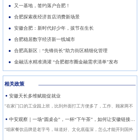
导党员干部强化作风、担当作
队“基于无人机空天信息的高速
徽正在全力发展的重点产业，努
又一基地，签约落户合肥！
的“助推器”、绿色经济的“新引
为，营造风清气正的良好政治生
公路施工安全监管技术研究”获
力推动展商变投资商。科技与开
合肥探索夜经济首店消费新场景
擎”。 扩绿兴绿护绿 筑牢美丽安
态。
批立项。该项目聚焦满足高速公
放 安徽元素亮相中国馆在今年
徽生态屏障清晨五点，潜山市驼
安徽合肥：新时代好少年，拔节在生长
路施工全过程的可视化、智能化
的中国馆区域，比亚迪旗下全球
岭国有林场东风管护点，今年57
合肥稳居数字经济新一线城市
监管需求，通过无人机与 AI 算
最快汽车仰望U9、在2025机器
岁的护林员余宋江已经背上巡山
法结合，实现高速公路施工安全
合肥高新区：“先锋街长”助力街区精细化管理
人足球世界杯上夺冠的人形机器
包，踏上了蜿蜒的林间小路。从
隐患实时识别与动态预警，构建
人、可
金融活水精准滴灌 “合肥都市圈金融需求清单”发布
1988年参加工作起，这条巡山路
无人机“巡航-识别-预警-处置”闭
线他走了37年。“冬季气候干
环管理体系，搭建多源数据融合
燥、大风天气较多，是森林防火
相关政策
的高速公路施工安全监管平台。
关键期，我们加大了巡山频次。
安徽天长多维赋能促就业
目前，学院与企业联合开展低空
现在，山上又增加了新设备，跟
交通领航人才实训基地建设，将
“在家门口的工业园上班，比到外面打工方便多了，工作、顾家两不
以前比，各方面
通过开设“微专业”、打造“新专
误，收入也不差。”12月21日，来自安徽省天长市仁和集镇的书房村
中安观察｜一场“圆桌会”，一杯“下午茶”，如何让安徽链接世界？
业”等方式，致力于培养具备低
村民张守风手上熟练地焊接高压包，在车间忙活着。张守风的成功
“咱家餐饮品牌是老字号，味道好、文化底蕴深，怎么才能开到国外
空系统设计、开发、管理与服务
就业得益于该镇主办的“返乡归巢就业圆梦”暖心活动，而跟他一样在
去？” “我们做印刷的，听说澳洲那边市场不错，具体啥情况？有