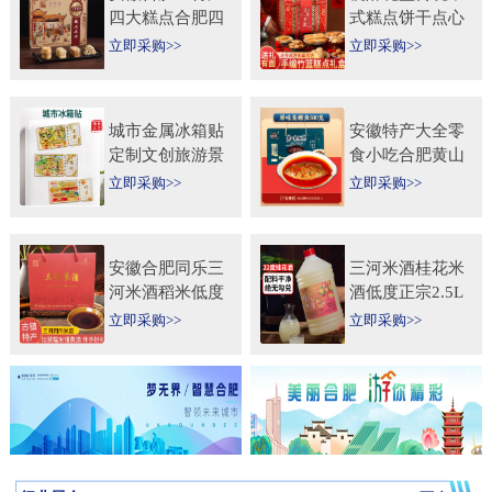
四大糕点合肥四
式糕点饼干点心
大名点礼盒零食
特产食品伴手礼
立即采购>>
立即采购>>
小吃年货节送人
送礼长辈过年货
团购
礼品
城市金属冰箱贴
安徽特产大全零
定制文创旅游景
食小吃合肥黄山
区纪念礼品定做
烧饼糕点臭鳜鱼
立即采购>>
立即采购>>
logo企业宣传冰
元旦圣诞送伴手
箱贴
礼盒
安徽合肥同乐三
三河米酒桂花米
河米酒稻米低度
酒低度正宗2.5L
甜黄酒坛装
桶纯手工安徽糯
立即采购>>
立即采购>>
450ml×2瓶礼盒
米酒桂花果酒无
送礼自饮
添加