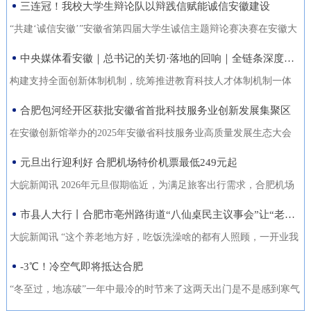
三连冠！我校大学生辩论队以辩践信赋能诚信安徽建设
能力的复合型“低空人才”。如
家门口实现就业的还有200余人。张守风求职经历是该市创新“4+”模
没有好机会？” …… 不像开会，倒像老朋友凑一块儿喝喝
今，大数据和智能算法加持的智
式，高质高效推动就业创业工作的一个小小缩影。就业是老百姓最
“共建‘诚信安徽’”安徽省第四届大学生诚信主题辩论赛决赛在安徽大
茶、聊聊天。 12月18日，芜湖迎来了一批特别的客人，有从国
慧交通“大脑”正助力
关心的事，也是社会稳定的基石。今年以来，天长市始终把稳就业
学龙河校区宛君礼堂圆满收官。安徽大学大学生辩论队凭借扎实的
中央媒体看安徽｜总书记的关切·落地的回响｜全链条深度融合 合肥创新“聚能”
外专程飞回来的，有从港澳、沪苏浙赶来的，也有安徽本地的侨界
放在突出位置，从群众实际需求出发，创新“4+”模式，因地制宜、分
理论功底、敏捷的思辨能力与默契的团队协作，一路过关斩将，最
青年和企业家。大家手捧清茶，话题却跨越山海，围绕安徽如
构建支持全面创新体制机制，统筹推进教育科技人才体制机制一体
类施策，不断优化服务方式，打通就业服务的“最后一公里”，让更多
终夺得冠军，在本项赛事中实现三连冠，以青春之声为“诚信安徽”建
何“链”接世界展开对话。 2025皖港澳“侨青圆桌会”“侨青下午
改革，完善金融支持科技创新的政策和机制，推动创新链产业链资
合肥包河经开区获批安徽省首批科技服务业创新发展集聚区
人端稳了“饭碗”，过上了更安心的日子。通过“平台+就业”提升服务
设再注青春能量。本届比赛由安徽省发展改革委、安徽省教育厅主
茶”聊了啥？能给安徽企业“出海”带来什么新主意？ 无限商
金链人才链深度融合。”——2024年10月18日，习近平总书记在安徽
质效。2025年，该市依托人力资源市场、安徽公共招聘网、“就在天
办，安徽广播电视台承办。决赛现场，省发展改革委党组成员、副
在安徽创新馆举办的2025年安徽省科技服务业高质量发展生态大会
机 “安徽发展为侨青创业提供绝佳机遇” “当下的安徽，正成
考察时指出橘红色火环被“锁”进罐体，飞速旋转中，不断产生能量。
长”信息系统等线上线下平台，举办“春风行动”、就业援助月、“千企
主任张云，省教育厅二级巡视员周晓芹，安徽大学党委书记虞宝
上，首批安徽省科技服务业创新发展集聚区正式发布。合肥包河经
元旦出行迎利好 合肥机场特价机票最低249元起
为全球创新资源的重要汇聚地，为我们侨界青年提供了绝佳的创业
今年，安徽合肥科学岛的“人造太阳”——全超导托卡马克核聚变实验
百校行”、夜市招聘等各类招聘活动80多场，组织招聘企业1058家
桃，淮北师范大学校长张焕明，安徽广播电视台党委委员、副总编
济开发区凭借其在检验检测领域的特色集聚与创新生态，成功入选
舞台。”安徽省侨青会执行会长、韩国安徽商会荣誉会长韩军说。作
装置（EAST）实现1亿摄氏度1066秒的高约束模等离子体运行。围
大皖新闻讯 2026年元旦假期临近，为满足旅客出行需求，合肥机场
（次），提供就业岗位5.45万个（次），促成劳动者与企业达成就业
辑袁卫东现场观看比赛。决赛现场，我校大学生辩论队与淮北师范
首批名单，标志着园区在科技服务业发展上迈入省级示范行列。本
为一名从淮南走出去的餐饮人，他深切体会到侨界青年的独特优
绕EAST、聚变堆主机关键系统综合研究设施、紧凑型聚变能实验装
联合各运营航空公司推出大量特价机票，境内航线票价低至249元
市县人大行丨合肥市亳州路街道“八仙桌民主议事会”让“老有所养”落地生根
意向近4万人（次），实现城镇新增就业3万余人，新增转移农业劳
大学大学生辩论队围绕“建设信用安徽，重点在于政务诚信引领/经营
次大会以“聚力科技服务·共育创新生态”为主题，旨在贯彻落实《安
势：既拥有国际视野和跨文化沟通能力，又深怀桑梓之情，天然成
置等大科学装置，合肥布局建设能源研究院，百亿元级聚变能源产
起，国际直飞航线851元起，为市民元旦出游提供了高性价比的选
动力7850人，有效拓展了就
主体信用赋能”展开巅峰对决。我校辩手紧扣主题，旁征博引政策案
徽省科技服务业高质量发展行动方案（2025—2027年）》，加快构
大皖新闻讯 “这个养老地方好，吃饭洗澡啥的都有人照顾，一开业我
为连接安徽与世界的“超级联系人”。 在韩军看来，侨青肩负着双
业集群加速形成。2024年10月18日，习近平总书记在安徽考察时指
择。中国国际航空推出合肥至北京首都420元起、合肥至成都天府
例，攻防有序、论证有力，最终凭借出色表现斩获冠军。上海交通
建全省统一的科技大市场，深化“政产学研金服用”融合，培育新质生
跟老伴儿就住进来了。你看，我把我们全家福都带过来放在这儿
-3℃！冷空气即将抵达合肥
重使命：既要当好安徽的“金牌推销员”，把家乡的好产品、好技术推
出：“构建支持全面创新体制机制，统筹推进教育科技人才体制机制
305元起的特惠航班。深圳航空在合肥至深圳、广州、成都天府、泉
大学、南京大学大学生辩论队带来的表演赛，为赛事增添思想火
产力。包河经开区的入选，是对园区长期聚焦科技服务、构建产业
了，住在这就像家一样。”12月22日上午，在合肥市庐阳区亳州路街
向全球；也要做好“智慧引进者”，将海外成功的商业模式与创新经验
一体改革，完善金融支持科技创新的政策和机制，推动创新链产业
州等热门航线上均投放了优惠价格，其中合肥至成都天府260元起，
“冬至过，地冻破”一年中最冷的时节来了这两天出门是不是感到寒气
花，我校队员也借此与省外名校学子交流学习、拓宽视野。赛事自9
生态成效的权威认可。包河经开区以检验检测认证为特色发展方
道养老综合体，今年82岁的吴奶奶告诉大皖新闻记者，现在住的这
带
链资金链人才链深度融合。”深入贯彻落实习近平总书记重要指示精
合肥至深圳航班每日六班，特惠价450元起。此外，深航还提供经深
逼人据合肥气象台消息受南下冷空气影响今天白天有小雨24日起转