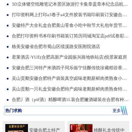
3D立体镂空纸雕笔记本景区旅游打卡集章盖章本纪念品杭州合肥昆明武汉城市文创本可定制集章册景点北京logo
打印资料网上打印a3卷子a4文件胶装书籍印刷装订安徽合肥同城服务
安徽特产大全礼盒合肥黄山零食小吃中秋节大礼包年货节送伴手礼品
合肥打印资料书本印刷书籍装订简历同城淘宝店pdf试卷彩色a34讲义
格美安徽省合肥市蜀山区绩溪路安医附院酒店
君莱酒店·YUE(合肥高新产业园振兴路地铁站店)悦景家庭房
安徽合肥三河特产米酒四子同乐振宁佳酿传统珍藏稻谷香一箱两瓶
吴山贡鹅安徽合肥特产袋装真空卤味老鹅新鲜肉类熟食小吃包河发货
吴山贡鹅一只礼盒安徽合肥特产卤味老鹅新鲜肉类熟食特色小吃包邮
合肥丿酒（piě酒）精酿啤酒1L装合肥撇酒罐装在合肥有种局叫丿酒
热门求购
更多>
安徽合肥土特产
桃酥礼盒传统中