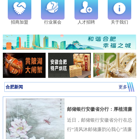
招商加盟
行业展会
人才招聘
关于我们
合肥新闻
更多>
邮储银行安徽省分行：厚植清廉
金融文化筑牢高质量发展根基
近日，邮储银行安徽省分行在总
行“清风沐邮储廉韵沁我心”清廉
金融文化作品征集活动中表现突