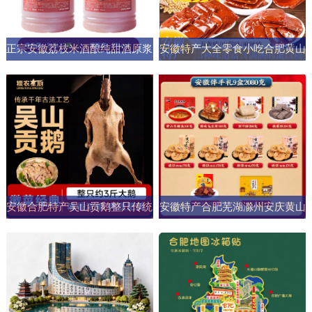
正宗安徽荔枝米酒酿纯甜酒原浆
安徽特产大全零食小吃合肥黄山
男女士果酒酒大桶零添加剂自然
烧饼糕点臭鳜鱼元旦圣诞送伴手
发酵
礼盒
安徽合肥特产吴山贡鹅整只传统
安徽特产合肥芜湖滁州安庆黄山
五香盐水卤味肉类熟食加热即食
元旦圣诞伴手礼盒零食小吃大礼
商用
包