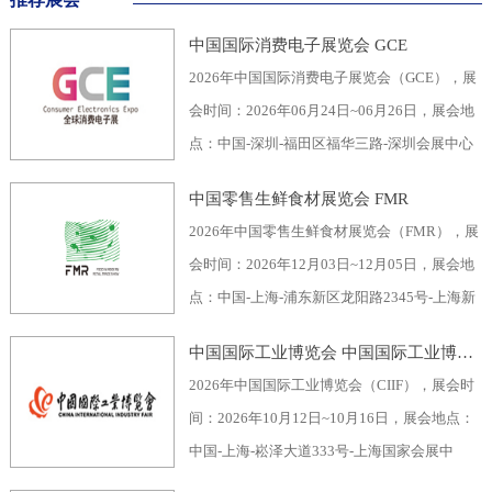
中国国际消费电子展览会 GCE
2026年中国国际消费电子展览会（GCE），展
会时间：2026年06月24日~06月26日，展会地
点：中国-深圳-福田区福华三路-深圳会展中心
（福田区），主办方：深圳市电子行业协会、
中国零售生鲜食材展览会 FMR
深圳振华展览有限公司，举办周期：一年一
2026年中国零售生鲜食材展览会（FMR），展
届，展会面积：40000平米，参展观众：60000
会时间：2026年12月03日~12月05日，展会地
人，参展商数量及参展品牌达到400家。2026
点：中国-上海-浦东新区龙阳路2345号-上海新
全球消费电子展暨深圳国际消费电子展览
国际博览中心，主办方：上海市品牌授权经营
会“GCE”，致力于为全球消费电子生产企业、
中国国际工业博览会 中国国际工业博览会 CIIF
企业协会自有品牌专业委员会，举办周期：一
代加工商、代理商、国内国际采购商、零配件
2026年中国国际工业博览会（CIIF），展会时
年一届，展会面积：70000平米，参展观众：
商、相关产业服务供应商等打造全面、集中的
间：2026年10月12日~10月16日，展会地点：
30000人，参展商数量及参展品牌达到1500
一站式采购交易合作平台，涵盖了电脑/手机及
中国-上海-崧泽大道333号-上海国家会展中
家。中国零售生鲜食材展览会FMR（国际生鲜
周边产品、音视频产品、家用电器、车载电
心，主办方：工业和信息化部、国家发展和改