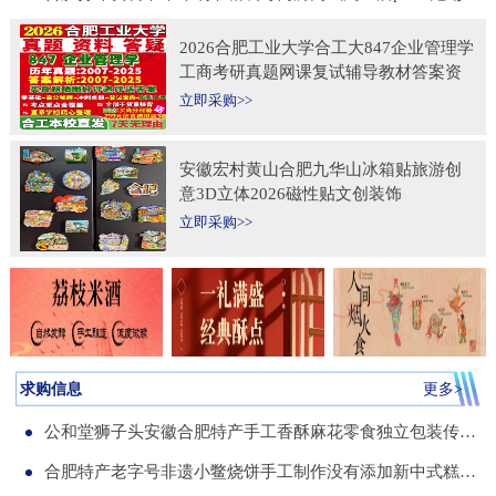
2026合肥工业大学合工大847企业管理学
工商考研真题网课复试辅导教材答案资
料考前冲刺押题预测三套卷3套题
立即采购>>
安徽宏村黄山合肥九华山冰箱贴旅游创
意3D立体2026磁性贴文创装饰
立即采购>>
求购信息
更多>
公和堂狮子头安徽合肥特产手工香酥麻花零食独立包装传统老式糕点
合肥特产老字号非遗小鳖烧饼手工制作没有添加新中式糕点伴手礼