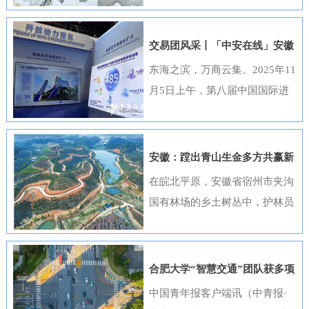
出，选送的四部作品全部获奖，
获奖数量位居全国首位，并荣
交易团风采丨「中安在线」安徽
获“优秀组织奖”。这一成绩是该
元素闪耀进博会
东海之滨，万商云集。2025年11
行持续推进清廉金融文化建设走
月5日上午，第八届中国国际进
深走实的生动体现。活动开展以
口博览会（以下简称“进博会”）
来，邮储银行安徽省分行高度重
在上海开幕，安徽交易团携科技
视、精心组织，全行员工积极响
创新成果与厚重文化底蕴再度亮
安徽：蹚出青山生金多方共赢新
应、热情参与。95名员工利用业
相，以开放之姿与世界共享发展
路径
在皖北平原，安徽省宿州市夹沟
余时间潜心创作，共提交89件作
机遇。第八届进博会安徽省交易
国有林场的乡土树丛中，护林员
品。经过严格遴选，41件优秀作
团高度重视中国国际进口博览会
巡查着侧柏、黄栌的长势；在皖
品在全省办公区域循环展播，让
参会工作，已于9月20日在合肥
南山区，歙县桂林国有林场的林
清廉之风吹遍每一个工作角落。
举办了“2025世界制造业大会—
下基地里，农户忙着采收黄栀
《廉心清颂》《缝隙》等获奖作
合肥大学“智慧交通”团队获多项
进博会外企（安徽）供需对接暨
子；在皖江之畔，马鞍山市横山
品构思精巧、寓意深刻，将廉洁
重要进展
中国青年报客户端讯（中青报·
投资交流活动”，会上，130余家
风景区内，市民和外地游客络绎