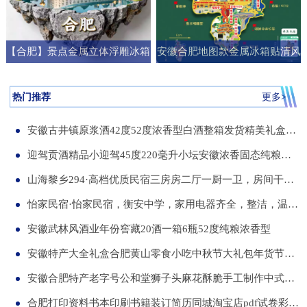
【合肥】景点金属立体浮雕冰箱
安徽合肥地图款金属冰箱贴清风
贴旅游纪念品文创伴手礼国潮礼
阁明教寺旅游纪念品刻字送朋友
物
礼物
热门推荐
更多>
安徽古井镇原浆酒42度52度浓香型白酒整箱发货精美礼盒纯粮食白酒
迎驾贡酒精品小迎驾45度220毫升小坛安徽浓香固态纯粮酒整箱12瓶
山海黎乡294·高档优质民宿三房房二厅一厨一卫，房间干净整洁，可短住，可长租
怡家民宿·怡家民宿，衡安中学，家用电器齐全，整洁，温馨，可短租，月租
安徽武林风酒业年份窖藏20酒一箱6瓶52度纯粮浓香型
安徽特产大全礼盒合肥黄山零食小吃中秋节大礼包年货节送伴手礼品
安徽合肥特产老字号公和堂狮子头麻花酥脆手工制作中式糕点伴手礼
合肥打印资料书本印刷书籍装订简历同城淘宝店pdf试卷彩色a34讲义