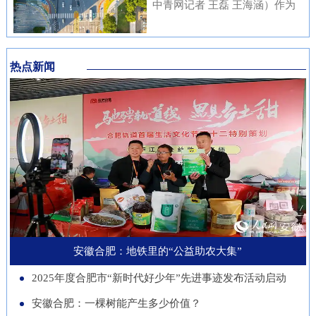
内涵与传统文化元素相融合，充
中青网记者 王磊 王海涵）作为
安徽本土知名企业与21家进博会
不绝……从生态护林到产业兴
分展现了安徽邮储员工崇廉、尚
国家新一代人工智能产业重点布
参展商代表现场洽谈并建立了联
林，从各自为战到联农共富，安
廉、守廉的坚定信念，也折射出
局城市，合肥正在着力打造低空
系。在本届进博会上，来自安徽
徽的国有林场正以一场深刻的绿
该行在推进清廉金融文化建设方
热点新闻
经济“前沿阵地”。合肥大学“智
的科技企业带来多件实物展品在
色变革，在守护江淮生态屏障的
面的扎实成效。近年来，邮储银
慧交通”团队正在基础理论、关
中国馆展出，此外，淮南、池州
同时，蹚出了一条生态效益、经
行安徽省分行始终将清廉金融文
键核心技术、人才队伍、产业发
等地市的老字号、非遗项目也展
济效益、社会效益共赢的新路
化建设摆在重要位置，通过常态
展等方面全面发力，着力支撑合
示安徽丰富的文化底蕴。进博八
径。作为全国林业大省，安徽现
化教育、制度完善与持续宣传，
肥打造综合交通枢纽科技力量。
年，安徽从一个“采购者”，努力
有国有林场100个，经营总面积
推动廉洁理念内化于心、外化于
近年来，合肥大学智能建造与交
成为“战略合作者”，合作模式也
超400万亩。近年来，安徽深入
行。在开展正面宣传教育的同
通学院积极布局低空交通发展新
从单纯的“买产品”向“引技术、
贯彻落实习近平生态文明思想，
时，该行也注重警示教育，特别
赛道，打造安徽省智慧交通大数
促升级”深化。今年安徽交易团
以国有林场改革为契机，通过创
是面向党员领导干部开展“以案
据分析与应用工程实验室等学科
新增加1个新兴产业交易分团，
新经营模式、拓展产业维度、深
安徽合肥：地铁里的“公益助农大集”
示警、以案为戒、以案促改”专
交叉创新平台，联合头部企业开
负责组织新兴产业相关单位参会
化联农机制，让昔日“只守青山
题教育，着力构建“不敢腐、不
2025年度合肥市“新时代好少年”先进事迹发布活动启动
展低空物流、城市应急等多应用
招商。这一切都服务于一个更精
不生金”的国有林场，变身成为
能腐、不想腐”的长效机制，引
场景技术攻关。2025年，团
安徽合肥：一棵树能产生多少价值？
准的目标：通过进博会，赋能安
生态保护的“主力军”、乡村振兴