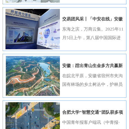
出，选送的四部作品全部获奖，
获奖数量位居全国首位，并荣
交易团风采丨「中安在线」安徽
获“优秀组织奖”。这一成绩是该
元素闪耀进博会
东海之滨，万商云集。2025年11
行持续推进清廉金融文化建设走
月5日上午，第八届中国国际进
深走实的生动体现。活动开展以
口博览会（以下简称“进博会”）
来，邮储银行安徽省分行高度重
在上海开幕，安徽交易团携科技
视、精心组织，全行员工积极响
创新成果与厚重文化底蕴再度亮
安徽：蹚出青山生金多方共赢新
应、热情参与。95名员工利用业
相，以开放之姿与世界共享发展
路径
在皖北平原，安徽省宿州市夹沟
余时间潜心创作，共提交89件作
机遇。第八届进博会安徽省交易
国有林场的乡土树丛中，护林员
品。经过严格遴选，41件优秀作
团高度重视中国国际进口博览会
巡查着侧柏、黄栌的长势；在皖
品在全省办公区域循环展播，让
参会工作，已于9月20日在合肥
南山区，歙县桂林国有林场的林
清廉之风吹遍每一个工作角落。
举办了“2025世界制造业大会—
下基地里，农户忙着采收黄栀
《廉心清颂》《缝隙》等获奖作
合肥大学“智慧交通”团队获多项
进博会外企（安徽）供需对接暨
子；在皖江之畔，马鞍山市横山
品构思精巧、寓意深刻，将廉洁
重要进展
中国青年报客户端讯（中青报·
投资交流活动”，会上，130余家
风景区内，市民和外地游客络绎