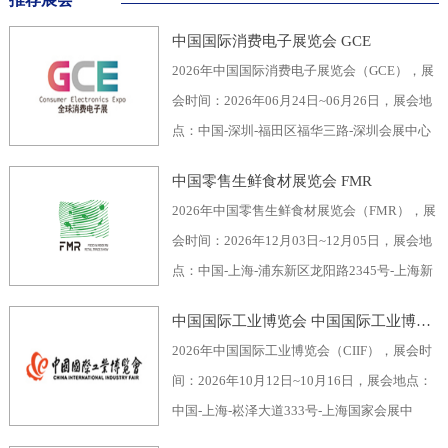
中国国际消费电子展览会 GCE
2026年中国国际消费电子展览会（GCE），展
会时间：2026年06月24日~06月26日，展会地
点：中国-深圳-福田区福华三路-深圳会展中心
（福田区），主办方：深圳市电子行业协会、
中国零售生鲜食材展览会 FMR
深圳振华展览有限公司，举办周期：一年一
2026年中国零售生鲜食材展览会（FMR），展
届，展会面积：40000平米，参展观众：60000
会时间：2026年12月03日~12月05日，展会地
人，参展商数量及参展品牌达到400家。2026
点：中国-上海-浦东新区龙阳路2345号-上海新
全球消费电子展暨深圳国际消费电子展览
国际博览中心，主办方：上海市品牌授权经营
会“GCE”，致力于为全球消费电子生产企业、
中国国际工业博览会 中国国际工业博览会 CIIF
企业协会自有品牌专业委员会，举办周期：一
代加工商、代理商、国内国际采购商、零配件
2026年中国国际工业博览会（CIIF），展会时
年一届，展会面积：70000平米，参展观众：
商、相关产业服务供应商等打造全面、集中的
间：2026年10月12日~10月16日，展会地点：
30000人，参展商数量及参展品牌达到1500
一站式采购交易合作平台，涵盖了电脑/手机及
中国-上海-崧泽大道333号-上海国家会展中
家。中国零售生鲜食材展览会FMR（国际生鲜
周边产品、音视频产品、家用电器、车载电
心，主办方：工业和信息化部、国家发展和改