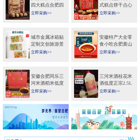
四大糕点合肥四
式糕点饼干点心
大名点礼盒零食
特产食品伴手礼
立即采购>>
立即采购>>
小吃年货节送人
送礼长辈过年货
团购
礼品
城市金属冰箱贴
安徽特产大全零
定制文创旅游景
食小吃合肥黄山
区纪念礼品定做
烧饼糕点臭鳜鱼
立即采购>>
立即采购>>
logo企业宣传冰
元旦圣诞送伴手
箱贴
礼盒
安徽合肥同乐三
三河米酒桂花米
河米酒稻米低度
酒低度正宗2.5L
甜黄酒坛装
桶纯手工安徽糯
立即采购>>
立即采购>>
450ml×2瓶礼盒
米酒桂花果酒无
送礼自饮
添加