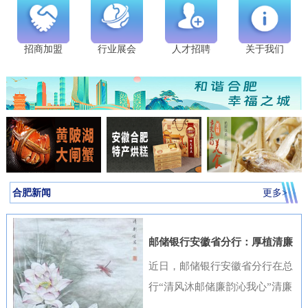
招商加盟
行业展会
人才招聘
关于我们
合肥新闻
更多>
邮储银行安徽省分行：厚植清廉
金融文化筑牢高质量发展根基
近日，邮储银行安徽省分行在总
行“清风沐邮储廉韵沁我心”清廉
金融文化作品征集活动中表现突