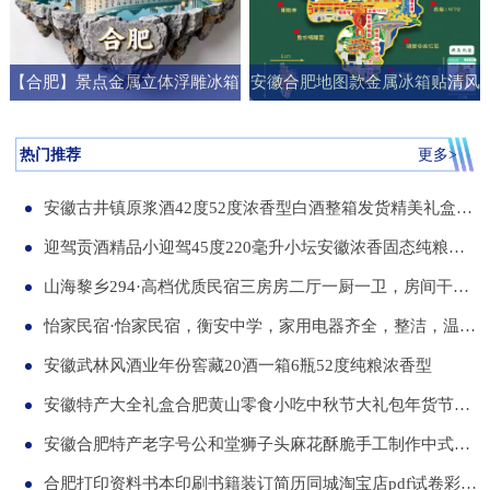
【合肥】景点金属立体浮雕冰箱
安徽合肥地图款金属冰箱贴清风
贴旅游纪念品文创伴手礼国潮礼
阁明教寺旅游纪念品刻字送朋友
物
礼物
热门推荐
更多>
安徽古井镇原浆酒42度52度浓香型白酒整箱发货精美礼盒纯粮食白酒
迎驾贡酒精品小迎驾45度220毫升小坛安徽浓香固态纯粮酒整箱12瓶
山海黎乡294·高档优质民宿三房房二厅一厨一卫，房间干净整洁，可短住，可长租
怡家民宿·怡家民宿，衡安中学，家用电器齐全，整洁，温馨，可短租，月租
安徽武林风酒业年份窖藏20酒一箱6瓶52度纯粮浓香型
安徽特产大全礼盒合肥黄山零食小吃中秋节大礼包年货节送伴手礼品
安徽合肥特产老字号公和堂狮子头麻花酥脆手工制作中式糕点伴手礼
合肥打印资料书本印刷书籍装订简历同城淘宝店pdf试卷彩色a34讲义