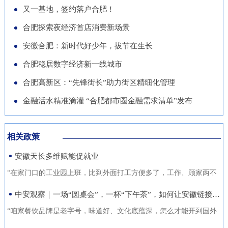
导党员干部强化作风、担当作
队“基于无人机空天信息的高速
徽正在全力发展的重点产业，努
又一基地，签约落户合肥！
的“助推器”、绿色经济的“新引
为，营造风清气正的良好政治生
公路施工安全监管技术研究”获
力推动展商变投资商。科技与开
合肥探索夜经济首店消费新场景
擎”。 扩绿兴绿护绿 筑牢美丽安
态。
批立项。该项目聚焦满足高速公
放 安徽元素亮相中国馆在今年
徽生态屏障清晨五点，潜山市驼
安徽合肥：新时代好少年，拔节在生长
路施工全过程的可视化、智能化
的中国馆区域，比亚迪旗下全球
岭国有林场东风管护点，今年57
合肥稳居数字经济新一线城市
监管需求，通过无人机与 AI 算
最快汽车仰望U9、在2025机器
岁的护林员余宋江已经背上巡山
法结合，实现高速公路施工安全
合肥高新区：“先锋街长”助力街区精细化管理
人足球世界杯上夺冠的人形机器
包，踏上了蜿蜒的林间小路。从
隐患实时识别与动态预警，构建
人、可
金融活水精准滴灌 “合肥都市圈金融需求清单”发布
1988年参加工作起，这条巡山路
无人机“巡航-识别-预警-处置”闭
线他走了37年。“冬季气候干
环管理体系，搭建多源数据融合
燥、大风天气较多，是森林防火
相关政策
的高速公路施工安全监管平台。
关键期，我们加大了巡山频次。
安徽天长多维赋能促就业
目前，学院与企业联合开展低空
现在，山上又增加了新设备，跟
交通领航人才实训基地建设，将
“在家门口的工业园上班，比到外面打工方便多了，工作、顾家两不
以前比，各方面
通过开设“微专业”、打造“新专
误，收入也不差。”12月21日，来自安徽省天长市仁和集镇的书房村
中安观察｜一场“圆桌会”，一杯“下午茶”，如何让安徽链接世界？
业”等方式，致力于培养具备低
村民张守风手上熟练地焊接高压包，在车间忙活着。张守风的成功
“咱家餐饮品牌是老字号，味道好、文化底蕴深，怎么才能开到国外
空系统设计、开发、管理与服务
就业得益于该镇主办的“返乡归巢就业圆梦”暖心活动，而跟他一样在
去？” “我们做印刷的，听说澳洲那边市场不错，具体啥情况？有