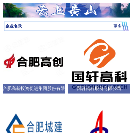
月启动，吸引全省87所高校近万名学子参与，规模创历届新高。我
向，已集聚相关机构127家，形成了“国家队引领、规上企业支撑、小
个“新家”，是街道的“八仙桌民主议事会”“议”出来的。在亳州路街
神，合肥持续优化科技创新生态，已建、在建和预研大科学装置总
圳中转至多哈的联程航线，元旦前后1413元起。厦门航空的特价航
为多云到晴天气温先降后升26日早晨最低气温-3℃左右再来看全省天
校大学生辩论队在合肥赛区比拼中强势突围，斩获赛区冠军后晋级
微企业创新”的梯次发展格局，构建了覆盖新能源汽车、集成电路、
道，“八仙桌民主议事会”正成为深化全过程人民民主的重要平
数达13个；量子信息、聚变能源、深空探测三大科创高地持续提升
线涵盖泉州、银川、运城、厦门等地，合肥至泉州、银川票价249元
气情况↓↓↓降水预报：23-24日我省有弱降水，其中24日高海拔山区有
全省16强总决赛
生物医药等多领域的检验检测服务体系。园区依托国家级质检中
台。“八仙桌”上：你一言我一语，把智慧养老的细节聊透12月22日，
全市创新能级；全市国家高新技术企业数量稳定在万户以上，研发
起。山东航空推出了合肥至桂林320元起、合肥至青岛270元起等优
雨夹雪或雪。25-31日全省以多云到晴天气为主。全省逐日降水量预
企业名录
更多>
心、省级科研平台构建协同创新体系，累计牵头或参与制定国家标
2025年安徽省人大“市县人大行”集中采访调研活动正式启动。当天上
投入强度超4%。科教融汇，加速推动成果从“书架
惠。中国东方航空提供经上海中转至万象的航班，1月1日出发859元
报气温预报：23-25日受冷空气影响，全省平均气温将下降4～6℃；
准305项，授权专利277项，创新能力持续提升。在产业生态建设
午，在合肥市庐阳区亳州路街道，讨论社区智慧养老服务项目的“八
起。中国南方航空在合肥至广州、深圳、北京大兴、西安、乌鲁木
冷空气过后，26日早晨最低气温：淮河以北-5～-3℃，淮河以南-4
上，园区通过建设“质谷孵化器”、设立总规模50亿元的产业基金、全
仙桌民主议事会”如期进行。大皖新闻记者在现场看到，“八仙
齐等航线上均有特价，其中合肥至西安255元起，国际航线经上海中
～-2℃。26-29日全省气温回升。30日前后还有一股弱冷空气影响我
面推行“金牌店小二”服务机制等一系列举措，持续优化营商环
桌”上，街道人大工委主任、区人大代表、选民代表以及群众代表们
转可至伦敦、巴厘岛等地，并可享受直减优惠。西部航空亦推出合
省。未来几天全省具体预报23日（周二）：淮河以北阴天转多云，
各抒己见，“接到智能设备报警，工作人员承诺在10—15分钟内到达
肥至重庆255元起、至贵阳350元起等特价票，并可通过海航“海天无
部分地区有小雨；淮河以南阴天有小雨。24日（周三）：淮河以北
现场，这个时限能否在协议中明确并保障？”“建议与附近医院、急救
限”产品便捷中转至更多目的地。国际
晴天；淮河以南阴天转多云，其中沿江江南有小雨，局部中雨，高
中心建立更顺畅的绿色通道机制。”在亳州路街道人大工委主任常敏
合肥高新投资促进集团股份有限
国轩高科股份有限公司
海拔山区有雨夹雪或雪。25日（周四）：全省多云。26日（周
的主持下，与会代表你一言我一语，符合街道实际情况的社区智慧
五）：全省多云到晴天。27-29日（周六至周一）：全省晴天到多
公司
养老服务方案逐渐清晰，成为可落地执行的“老有所
云。30日（周二）：江北晴天到多云，江南多云。31日（周三）：
淮河以北多云，淮河以南多云到晴天。最近冷空气活动十分频繁大
家要及时关注最新预报外