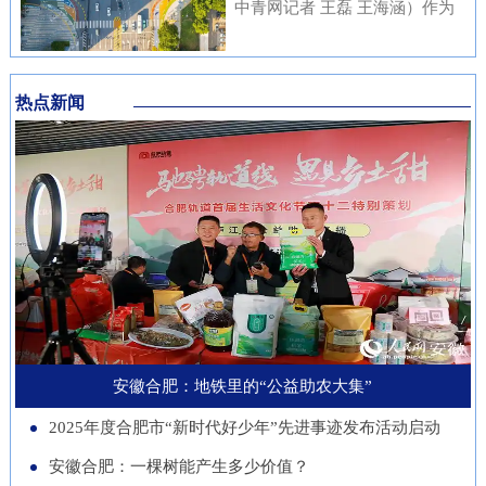
内涵与传统文化元素相融合，充
中青网记者 王磊 王海涵）作为
安徽本土知名企业与21家进博会
不绝……从生态护林到产业兴
分展现了安徽邮储员工崇廉、尚
国家新一代人工智能产业重点布
参展商代表现场洽谈并建立了联
林，从各自为战到联农共富，安
廉、守廉的坚定信念，也折射出
局城市，合肥正在着力打造低空
系。在本届进博会上，来自安徽
徽的国有林场正以一场深刻的绿
该行在推进清廉金融文化建设方
热点新闻
经济“前沿阵地”。合肥大学“智
的科技企业带来多件实物展品在
色变革，在守护江淮生态屏障的
面的扎实成效。近年来，邮储银
慧交通”团队正在基础理论、关
中国馆展出，此外，淮南、池州
同时，蹚出了一条生态效益、经
行安徽省分行始终将清廉金融文
键核心技术、人才队伍、产业发
等地市的老字号、非遗项目也展
济效益、社会效益共赢的新路
化建设摆在重要位置，通过常态
展等方面全面发力，着力支撑合
示安徽丰富的文化底蕴。进博八
径。作为全国林业大省，安徽现
化教育、制度完善与持续宣传，
肥打造综合交通枢纽科技力量。
年，安徽从一个“采购者”，努力
有国有林场100个，经营总面积
推动廉洁理念内化于心、外化于
近年来，合肥大学智能建造与交
成为“战略合作者”，合作模式也
超400万亩。近年来，安徽深入
行。在开展正面宣传教育的同
通学院积极布局低空交通发展新
从单纯的“买产品”向“引技术、
贯彻落实习近平生态文明思想，
时，该行也注重警示教育，特别
赛道，打造安徽省智慧交通大数
促升级”深化。今年安徽交易团
以国有林场改革为契机，通过创
是面向党员领导干部开展“以案
据分析与应用工程实验室等学科
新增加1个新兴产业交易分团，
新经营模式、拓展产业维度、深
安徽合肥：地铁里的“公益助农大集”
示警、以案为戒、以案促改”专
交叉创新平台，联合头部企业开
负责组织新兴产业相关单位参会
化联农机制，让昔日“只守青山
题教育，着力构建“不敢腐、不
2025年度合肥市“新时代好少年”先进事迹发布活动启动
展低空物流、城市应急等多应用
招商。这一切都服务于一个更精
不生金”的国有林场，变身成为
能腐、不想腐”的长效机制，引
场景技术攻关。2025年，团
安徽合肥：一棵树能产生多少价值？
准的目标：通过进博会，赋能安
生态保护的“主力军”、乡村振兴