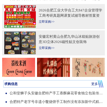
2026合肥工业大学合工大847企业管理学
工商考研真题网课复试辅导教材答案资
料考前冲刺押题预测三套卷3套题
立即采购>>
安徽宏村黄山合肥九华山冰箱贴旅游创
意3D立体2026磁性贴文创装饰
立即采购>>
求购信息
更多>
公和堂狮子头安徽合肥特产手工香酥麻花零食独立包装传统老式糕点
合肥特产老字号非遗小鳖烧饼手工制作没有添加新中式糕点伴手礼