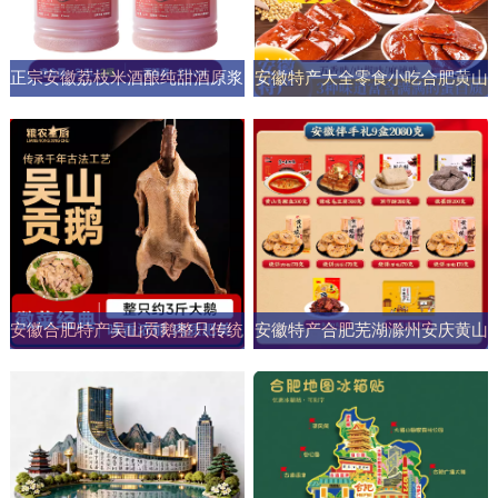
正宗安徽荔枝米酒酿纯甜酒原浆
安徽特产大全零食小吃合肥黄山
男女士果酒酒大桶零添加剂自然
烧饼糕点臭鳜鱼元旦圣诞送伴手
发酵
礼盒
安徽合肥特产吴山贡鹅整只传统
安徽特产合肥芜湖滁州安庆黄山
五香盐水卤味肉类熟食加热即食
元旦圣诞伴手礼盒零食小吃大礼
商用
包