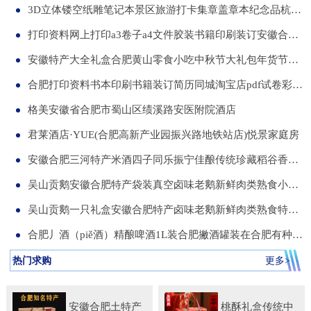
3D立体镂空纸雕笔记本景区旅游打卡集章盖章本纪念品杭州合肥昆明武汉城市文创本可定制集章册景点北京logo
打印资料网上打印a3卷子a4文件胶装书籍印刷装订安徽合肥同城服务
安徽特产大全礼盒合肥黄山零食小吃中秋节大礼包年货节送伴手礼品
合肥打印资料书本印刷书籍装订简历同城淘宝店pdf试卷彩色a34讲义
格美安徽省合肥市蜀山区绩溪路安医附院酒店
君莱酒店·YUE(合肥高新产业园振兴路地铁站店)悦景家庭房
安徽合肥三河特产米酒四子同乐振宁佳酿传统珍藏稻谷香一箱两瓶
吴山贡鹅安徽合肥特产袋装真空卤味老鹅新鲜肉类熟食小吃包河发货
吴山贡鹅一只礼盒安徽合肥特产卤味老鹅新鲜肉类熟食特色小吃包邮
合肥丿酒（piě酒）精酿啤酒1L装合肥撇酒罐装在合肥有种局叫丿酒
热门求购
更多>
安徽合肥土特产
桃酥礼盒传统中