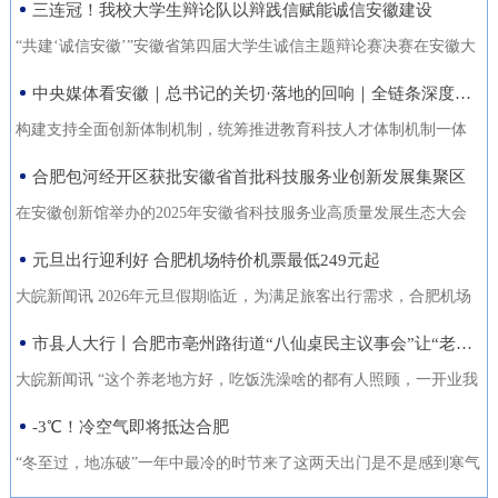
三连冠！我校大学生辩论队以辩践信赋能诚信安徽建设
能力的复合型“低空人才”。如
家门口实现就业的还有200余人。张守风求职经历是该市创新“4+”模
没有好机会？” …… 不像开会，倒像老朋友凑一块儿喝喝
今，大数据和智能算法加持的智
式，高质高效推动就业创业工作的一个小小缩影。就业是老百姓最
“共建‘诚信安徽’”安徽省第四届大学生诚信主题辩论赛决赛在安徽大
茶、聊聊天。 12月18日，芜湖迎来了一批特别的客人，有从国
慧交通“大脑”正助力
关心的事，也是社会稳定的基石。今年以来，天长市始终把稳就业
学龙河校区宛君礼堂圆满收官。安徽大学大学生辩论队凭借扎实的
中央媒体看安徽｜总书记的关切·落地的回响｜全链条深度融合 合肥创新“聚能”
外专程飞回来的，有从港澳、沪苏浙赶来的，也有安徽本地的侨界
放在突出位置，从群众实际需求出发，创新“4+”模式，因地制宜、分
理论功底、敏捷的思辨能力与默契的团队协作，一路过关斩将，最
青年和企业家。大家手捧清茶，话题却跨越山海，围绕安徽如
构建支持全面创新体制机制，统筹推进教育科技人才体制机制一体
类施策，不断优化服务方式，打通就业服务的“最后一公里”，让更多
终夺得冠军，在本项赛事中实现三连冠，以青春之声为“诚信安徽”建
何“链”接世界展开对话。 2025皖港澳“侨青圆桌会”“侨青下午
改革，完善金融支持科技创新的政策和机制，推动创新链产业链资
合肥包河经开区获批安徽省首批科技服务业创新发展集聚区
人端稳了“饭碗”，过上了更安心的日子。通过“平台+就业”提升服务
设再注青春能量。本届比赛由安徽省发展改革委、安徽省教育厅主
茶”聊了啥？能给安徽企业“出海”带来什么新主意？ 无限商
金链人才链深度融合。”——2024年10月18日，习近平总书记在安徽
质效。2025年，该市依托人力资源市场、安徽公共招聘网、“就在天
办，安徽广播电视台承办。决赛现场，省发展改革委党组成员、副
在安徽创新馆举办的2025年安徽省科技服务业高质量发展生态大会
机 “安徽发展为侨青创业提供绝佳机遇” “当下的安徽，正成
考察时指出橘红色火环被“锁”进罐体，飞速旋转中，不断产生能量。
长”信息系统等线上线下平台，举办“春风行动”、就业援助月、“千企
主任张云，省教育厅二级巡视员周晓芹，安徽大学党委书记虞宝
上，首批安徽省科技服务业创新发展集聚区正式发布。合肥包河经
元旦出行迎利好 合肥机场特价机票最低249元起
为全球创新资源的重要汇聚地，为我们侨界青年提供了绝佳的创业
今年，安徽合肥科学岛的“人造太阳”——全超导托卡马克核聚变实验
百校行”、夜市招聘等各类招聘活动80多场，组织招聘企业1058家
桃，淮北师范大学校长张焕明，安徽广播电视台党委委员、副总编
济开发区凭借其在检验检测领域的特色集聚与创新生态，成功入选
舞台。”安徽省侨青会执行会长、韩国安徽商会荣誉会长韩军说。作
装置（EAST）实现1亿摄氏度1066秒的高约束模等离子体运行。围
大皖新闻讯 2026年元旦假期临近，为满足旅客出行需求，合肥机场
（次），提供就业岗位5.45万个（次），促成劳动者与企业达成就业
辑袁卫东现场观看比赛。决赛现场，我校大学生辩论队与淮北师范
首批名单，标志着园区在科技服务业发展上迈入省级示范行列。本
为一名从淮南走出去的餐饮人，他深切体会到侨界青年的独特优
绕EAST、聚变堆主机关键系统综合研究设施、紧凑型聚变能实验装
联合各运营航空公司推出大量特价机票，境内航线票价低至249元
市县人大行丨合肥市亳州路街道“八仙桌民主议事会”让“老有所养”落地生根
意向近4万人（次），实现城镇新增就业3万余人，新增转移农业劳
大学大学生辩论队围绕“建设信用安徽，重点在于政务诚信引领/经营
次大会以“聚力科技服务·共育创新生态”为主题，旨在贯彻落实《安
势：既拥有国际视野和跨文化沟通能力，又深怀桑梓之情，天然成
置等大科学装置，合肥布局建设能源研究院，百亿元级聚变能源产
起，国际直飞航线851元起，为市民元旦出游提供了高性价比的选
动力7850人，有效拓展了就
主体信用赋能”展开巅峰对决。我校辩手紧扣主题，旁征博引政策案
徽省科技服务业高质量发展行动方案（2025—2027年）》，加快构
大皖新闻讯 “这个养老地方好，吃饭洗澡啥的都有人照顾，一开业我
为连接安徽与世界的“超级联系人”。 在韩军看来，侨青肩负着双
业集群加速形成。2024年10月18日，习近平总书记在安徽考察时指
择。中国国际航空推出合肥至北京首都420元起、合肥至成都天府
例，攻防有序、论证有力，最终凭借出色表现斩获冠军。上海交通
建全省统一的科技大市场，深化“政产学研金服用”融合，培育新质生
跟老伴儿就住进来了。你看，我把我们全家福都带过来放在这儿
-3℃！冷空气即将抵达合肥
重使命：既要当好安徽的“金牌推销员”，把家乡的好产品、好技术推
出：“构建支持全面创新体制机制，统筹推进教育科技人才体制机制
305元起的特惠航班。深圳航空在合肥至深圳、广州、成都天府、泉
大学、南京大学大学生辩论队带来的表演赛，为赛事增添思想火
产力。包河经开区的入选，是对园区长期聚焦科技服务、构建产业
了，住在这就像家一样。”12月22日上午，在合肥市庐阳区亳州路街
向全球；也要做好“智慧引进者”，将海外成功的商业模式与创新经验
一体改革，完善金融支持科技创新的政策和机制，推动创新链产业
州等热门航线上均投放了优惠价格，其中合肥至成都天府260元起，
“冬至过，地冻破”一年中最冷的时节来了这两天出门是不是感到寒气
花，我校队员也借此与省外名校学子交流学习、拓宽视野。赛事自9
生态成效的权威认可。包河经开区以检验检测认证为特色发展方
道养老综合体，今年82岁的吴奶奶告诉大皖新闻记者，现在住的这
带
链资金链人才链深度融合。”深入贯彻落实习近平总书记重要指示精
合肥至深圳航班每日六班，特惠价450元起。此外，深航还提供经深
逼人据合肥气象台消息受南下冷空气影响今天白天有小雨24日起转