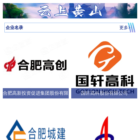
月启动，吸引全省87所高校近万名学子参与，规模创历届新高。我
向，已集聚相关机构127家，形成了“国家队引领、规上企业支撑、小
个“新家”，是街道的“八仙桌民主议事会”“议”出来的。在亳州路街
神，合肥持续优化科技创新生态，已建、在建和预研大科学装置总
圳中转至多哈的联程航线，元旦前后1413元起。厦门航空的特价航
为多云到晴天气温先降后升26日早晨最低气温-3℃左右再来看全省天
校大学生辩论队在合肥赛区比拼中强势突围，斩获赛区冠军后晋级
微企业创新”的梯次发展格局，构建了覆盖新能源汽车、集成电路、
道，“八仙桌民主议事会”正成为深化全过程人民民主的重要平
数达13个；量子信息、聚变能源、深空探测三大科创高地持续提升
线涵盖泉州、银川、运城、厦门等地，合肥至泉州、银川票价249元
气情况↓↓↓降水预报：23-24日我省有弱降水，其中24日高海拔山区有
全省16强总决赛
生物医药等多领域的检验检测服务体系。园区依托国家级质检中
台。“八仙桌”上：你一言我一语，把智慧养老的细节聊透12月22日，
全市创新能级；全市国家高新技术企业数量稳定在万户以上，研发
起。山东航空推出了合肥至桂林320元起、合肥至青岛270元起等优
雨夹雪或雪。25-31日全省以多云到晴天气为主。全省逐日降水量预
企业名录
更多>
心、省级科研平台构建协同创新体系，累计牵头或参与制定国家标
2025年安徽省人大“市县人大行”集中采访调研活动正式启动。当天上
投入强度超4%。科教融汇，加速推动成果从“书架
惠。中国东方航空提供经上海中转至万象的航班，1月1日出发859元
报气温预报：23-25日受冷空气影响，全省平均气温将下降4～6℃；
准305项，授权专利277项，创新能力持续提升。在产业生态建设
午，在合肥市庐阳区亳州路街道，讨论社区智慧养老服务项目的“八
起。中国南方航空在合肥至广州、深圳、北京大兴、西安、乌鲁木
冷空气过后，26日早晨最低气温：淮河以北-5～-3℃，淮河以南-4
上，园区通过建设“质谷孵化器”、设立总规模50亿元的产业基金、全
仙桌民主议事会”如期进行。大皖新闻记者在现场看到，“八仙
齐等航线上均有特价，其中合肥至西安255元起，国际航线经上海中
～-2℃。26-29日全省气温回升。30日前后还有一股弱冷空气影响我
面推行“金牌店小二”服务机制等一系列举措，持续优化营商环
桌”上，街道人大工委主任、区人大代表、选民代表以及群众代表们
转可至伦敦、巴厘岛等地，并可享受直减优惠。西部航空亦推出合
省。未来几天全省具体预报23日（周二）：淮河以北阴天转多云，
各抒己见，“接到智能设备报警，工作人员承诺在10—15分钟内到达
肥至重庆255元起、至贵阳350元起等特价票，并可通过海航“海天无
部分地区有小雨；淮河以南阴天有小雨。24日（周三）：淮河以北
现场，这个时限能否在协议中明确并保障？”“建议与附近医院、急救
限”产品便捷中转至更多目的地。国际
晴天；淮河以南阴天转多云，其中沿江江南有小雨，局部中雨，高
中心建立更顺畅的绿色通道机制。”在亳州路街道人大工委主任常敏
合肥高新投资促进集团股份有限
国轩高科股份有限公司
海拔山区有雨夹雪或雪。25日（周四）：全省多云。26日（周
的主持下，与会代表你一言我一语，符合街道实际情况的社区智慧
五）：全省多云到晴天。27-29日（周六至周一）：全省晴天到多
公司
养老服务方案逐渐清晰，成为可落地执行的“老有所
云。30日（周二）：江北晴天到多云，江南多云。31日（周三）：
淮河以北多云，淮河以南多云到晴天。最近冷空气活动十分频繁大
家要及时关注最新预报外