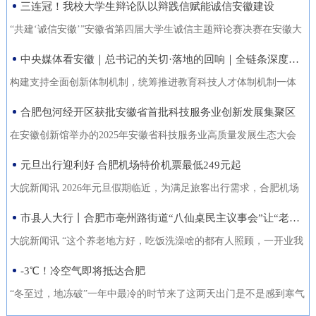
三连冠！我校大学生辩论队以辩践信赋能诚信安徽建设
能力的复合型“低空人才”。如
家门口实现就业的还有200余人。张守风求职经历是该市创新“4+”模
没有好机会？” …… 不像开会，倒像老朋友凑一块儿喝喝
今，大数据和智能算法加持的智
式，高质高效推动就业创业工作的一个小小缩影。就业是老百姓最
“共建‘诚信安徽’”安徽省第四届大学生诚信主题辩论赛决赛在安徽大
茶、聊聊天。 12月18日，芜湖迎来了一批特别的客人，有从国
慧交通“大脑”正助力
关心的事，也是社会稳定的基石。今年以来，天长市始终把稳就业
学龙河校区宛君礼堂圆满收官。安徽大学大学生辩论队凭借扎实的
中央媒体看安徽｜总书记的关切·落地的回响｜全链条深度融合 合肥创新“聚能”
外专程飞回来的，有从港澳、沪苏浙赶来的，也有安徽本地的侨界
放在突出位置，从群众实际需求出发，创新“4+”模式，因地制宜、分
理论功底、敏捷的思辨能力与默契的团队协作，一路过关斩将，最
青年和企业家。大家手捧清茶，话题却跨越山海，围绕安徽如
构建支持全面创新体制机制，统筹推进教育科技人才体制机制一体
类施策，不断优化服务方式，打通就业服务的“最后一公里”，让更多
终夺得冠军，在本项赛事中实现三连冠，以青春之声为“诚信安徽”建
何“链”接世界展开对话。 2025皖港澳“侨青圆桌会”“侨青下午
改革，完善金融支持科技创新的政策和机制，推动创新链产业链资
合肥包河经开区获批安徽省首批科技服务业创新发展集聚区
人端稳了“饭碗”，过上了更安心的日子。通过“平台+就业”提升服务
设再注青春能量。本届比赛由安徽省发展改革委、安徽省教育厅主
茶”聊了啥？能给安徽企业“出海”带来什么新主意？ 无限商
金链人才链深度融合。”——2024年10月18日，习近平总书记在安徽
质效。2025年，该市依托人力资源市场、安徽公共招聘网、“就在天
办，安徽广播电视台承办。决赛现场，省发展改革委党组成员、副
在安徽创新馆举办的2025年安徽省科技服务业高质量发展生态大会
机 “安徽发展为侨青创业提供绝佳机遇” “当下的安徽，正成
考察时指出橘红色火环被“锁”进罐体，飞速旋转中，不断产生能量。
长”信息系统等线上线下平台，举办“春风行动”、就业援助月、“千企
主任张云，省教育厅二级巡视员周晓芹，安徽大学党委书记虞宝
上，首批安徽省科技服务业创新发展集聚区正式发布。合肥包河经
元旦出行迎利好 合肥机场特价机票最低249元起
为全球创新资源的重要汇聚地，为我们侨界青年提供了绝佳的创业
今年，安徽合肥科学岛的“人造太阳”——全超导托卡马克核聚变实验
百校行”、夜市招聘等各类招聘活动80多场，组织招聘企业1058家
桃，淮北师范大学校长张焕明，安徽广播电视台党委委员、副总编
济开发区凭借其在检验检测领域的特色集聚与创新生态，成功入选
舞台。”安徽省侨青会执行会长、韩国安徽商会荣誉会长韩军说。作
装置（EAST）实现1亿摄氏度1066秒的高约束模等离子体运行。围
大皖新闻讯 2026年元旦假期临近，为满足旅客出行需求，合肥机场
（次），提供就业岗位5.45万个（次），促成劳动者与企业达成就业
辑袁卫东现场观看比赛。决赛现场，我校大学生辩论队与淮北师范
首批名单，标志着园区在科技服务业发展上迈入省级示范行列。本
为一名从淮南走出去的餐饮人，他深切体会到侨界青年的独特优
绕EAST、聚变堆主机关键系统综合研究设施、紧凑型聚变能实验装
联合各运营航空公司推出大量特价机票，境内航线票价低至249元
市县人大行丨合肥市亳州路街道“八仙桌民主议事会”让“老有所养”落地生根
意向近4万人（次），实现城镇新增就业3万余人，新增转移农业劳
大学大学生辩论队围绕“建设信用安徽，重点在于政务诚信引领/经营
次大会以“聚力科技服务·共育创新生态”为主题，旨在贯彻落实《安
势：既拥有国际视野和跨文化沟通能力，又深怀桑梓之情，天然成
置等大科学装置，合肥布局建设能源研究院，百亿元级聚变能源产
起，国际直飞航线851元起，为市民元旦出游提供了高性价比的选
动力7850人，有效拓展了就
主体信用赋能”展开巅峰对决。我校辩手紧扣主题，旁征博引政策案
徽省科技服务业高质量发展行动方案（2025—2027年）》，加快构
大皖新闻讯 “这个养老地方好，吃饭洗澡啥的都有人照顾，一开业我
为连接安徽与世界的“超级联系人”。 在韩军看来，侨青肩负着双
业集群加速形成。2024年10月18日，习近平总书记在安徽考察时指
择。中国国际航空推出合肥至北京首都420元起、合肥至成都天府
例，攻防有序、论证有力，最终凭借出色表现斩获冠军。上海交通
建全省统一的科技大市场，深化“政产学研金服用”融合，培育新质生
跟老伴儿就住进来了。你看，我把我们全家福都带过来放在这儿
-3℃！冷空气即将抵达合肥
重使命：既要当好安徽的“金牌推销员”，把家乡的好产品、好技术推
出：“构建支持全面创新体制机制，统筹推进教育科技人才体制机制
305元起的特惠航班。深圳航空在合肥至深圳、广州、成都天府、泉
大学、南京大学大学生辩论队带来的表演赛，为赛事增添思想火
产力。包河经开区的入选，是对园区长期聚焦科技服务、构建产业
了，住在这就像家一样。”12月22日上午，在合肥市庐阳区亳州路街
向全球；也要做好“智慧引进者”，将海外成功的商业模式与创新经验
一体改革，完善金融支持科技创新的政策和机制，推动创新链产业
州等热门航线上均投放了优惠价格，其中合肥至成都天府260元起，
“冬至过，地冻破”一年中最冷的时节来了这两天出门是不是感到寒气
花，我校队员也借此与省外名校学子交流学习、拓宽视野。赛事自9
生态成效的权威认可。包河经开区以检验检测认证为特色发展方
道养老综合体，今年82岁的吴奶奶告诉大皖新闻记者，现在住的这
带
链资金链人才链深度融合。”深入贯彻落实习近平总书记重要指示精
合肥至深圳航班每日六班，特惠价450元起。此外，深航还提供经深
逼人据合肥气象台消息受南下冷空气影响今天白天有小雨24日起转