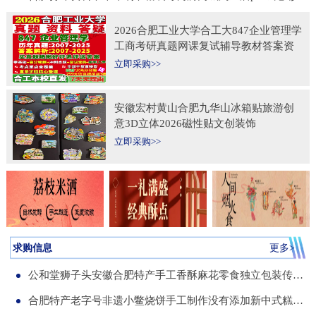
2026合肥工业大学合工大847企业管理学
工商考研真题网课复试辅导教材答案资
料考前冲刺押题预测三套卷3套题
立即采购>>
安徽宏村黄山合肥九华山冰箱贴旅游创
意3D立体2026磁性贴文创装饰
立即采购>>
求购信息
更多>
公和堂狮子头安徽合肥特产手工香酥麻花零食独立包装传统老式糕点
合肥特产老字号非遗小鳖烧饼手工制作没有添加新中式糕点伴手礼