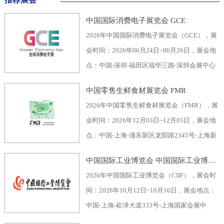
中国国际消费电子展览会 GCE
2026年中国国际消费电子展览会（GCE），展
会时间：2026年06月24日~06月26日，展会地
点：中国-深圳-福田区福华三路-深圳会展中心
（福田区），主办方：深圳市电子行业协会、
中国零售生鲜食材展览会 FMR
深圳振华展览有限公司，举办周期：一年一
2026年中国零售生鲜食材展览会（FMR），展
届，展会面积：40000平米，参展观众：60000
会时间：2026年12月03日~12月05日，展会地
人，参展商数量及参展品牌达到400家。2026
点：中国-上海-浦东新区龙阳路2345号-上海新
全球消费电子展暨深圳国际消费电子展览
国际博览中心，主办方：上海市品牌授权经营
会“GCE”，致力于为全球消费电子生产企业、
中国国际工业博览会 中国国际工业博览会 CIIF
企业协会自有品牌专业委员会，举办周期：一
代加工商、代理商、国内国际采购商、零配件
2026年中国国际工业博览会（CIIF），展会时
年一届，展会面积：70000平米，参展观众：
商、相关产业服务供应商等打造全面、集中的
间：2026年10月12日~10月16日，展会地点：
30000人，参展商数量及参展品牌达到1500
一站式采购交易合作平台，涵盖了电脑/手机及
中国-上海-崧泽大道333号-上海国家会展中
家。中国零售生鲜食材展览会FMR（国际生鲜
周边产品、音视频产品、家用电器、车载电
心，主办方：工业和信息化部、国家发展和改