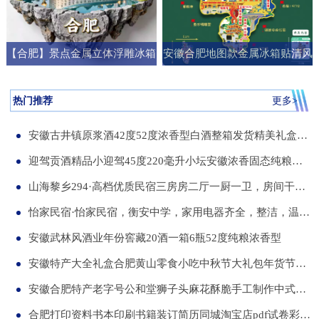
【合肥】景点金属立体浮雕冰箱
安徽合肥地图款金属冰箱贴清风
贴旅游纪念品文创伴手礼国潮礼
阁明教寺旅游纪念品刻字送朋友
物
礼物
热门推荐
更多>
安徽古井镇原浆酒42度52度浓香型白酒整箱发货精美礼盒纯粮食白酒
迎驾贡酒精品小迎驾45度220毫升小坛安徽浓香固态纯粮酒整箱12瓶
山海黎乡294·高档优质民宿三房房二厅一厨一卫，房间干净整洁，可短住，可长租
怡家民宿·怡家民宿，衡安中学，家用电器齐全，整洁，温馨，可短租，月租
安徽武林风酒业年份窖藏20酒一箱6瓶52度纯粮浓香型
安徽特产大全礼盒合肥黄山零食小吃中秋节大礼包年货节送伴手礼品
安徽合肥特产老字号公和堂狮子头麻花酥脆手工制作中式糕点伴手礼
合肥打印资料书本印刷书籍装订简历同城淘宝店pdf试卷彩色a34讲义