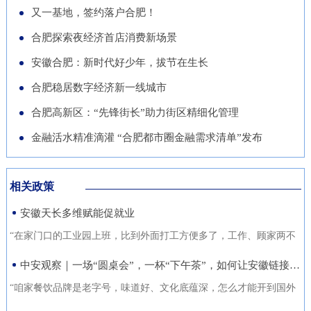
导党员干部强化作风、担当作
队“基于无人机空天信息的高速
徽正在全力发展的重点产业，努
又一基地，签约落户合肥！
的“助推器”、绿色经济的“新引
为，营造风清气正的良好政治生
公路施工安全监管技术研究”获
力推动展商变投资商。科技与开
合肥探索夜经济首店消费新场景
擎”。 扩绿兴绿护绿 筑牢美丽安
态。
批立项。该项目聚焦满足高速公
放 安徽元素亮相中国馆在今年
徽生态屏障清晨五点，潜山市驼
安徽合肥：新时代好少年，拔节在生长
路施工全过程的可视化、智能化
的中国馆区域，比亚迪旗下全球
岭国有林场东风管护点，今年57
合肥稳居数字经济新一线城市
监管需求，通过无人机与 AI 算
最快汽车仰望U9、在2025机器
岁的护林员余宋江已经背上巡山
法结合，实现高速公路施工安全
合肥高新区：“先锋街长”助力街区精细化管理
人足球世界杯上夺冠的人形机器
包，踏上了蜿蜒的林间小路。从
隐患实时识别与动态预警，构建
人、可
金融活水精准滴灌 “合肥都市圈金融需求清单”发布
1988年参加工作起，这条巡山路
无人机“巡航-识别-预警-处置”闭
线他走了37年。“冬季气候干
环管理体系，搭建多源数据融合
燥、大风天气较多，是森林防火
相关政策
的高速公路施工安全监管平台。
关键期，我们加大了巡山频次。
安徽天长多维赋能促就业
目前，学院与企业联合开展低空
现在，山上又增加了新设备，跟
交通领航人才实训基地建设，将
“在家门口的工业园上班，比到外面打工方便多了，工作、顾家两不
以前比，各方面
通过开设“微专业”、打造“新专
误，收入也不差。”12月21日，来自安徽省天长市仁和集镇的书房村
中安观察｜一场“圆桌会”，一杯“下午茶”，如何让安徽链接世界？
业”等方式，致力于培养具备低
村民张守风手上熟练地焊接高压包，在车间忙活着。张守风的成功
“咱家餐饮品牌是老字号，味道好、文化底蕴深，怎么才能开到国外
空系统设计、开发、管理与服务
就业得益于该镇主办的“返乡归巢就业圆梦”暖心活动，而跟他一样在
去？” “我们做印刷的，听说澳洲那边市场不错，具体啥情况？有