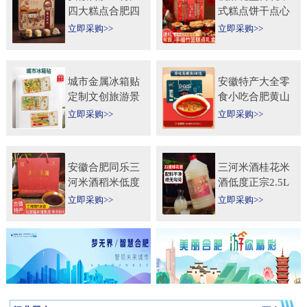
四大糕点合肥四
式糕点饼干点心
大名点礼盒零食
特产食品伴手礼
立即采购>>
立即采购>>
小吃年货节送人
送礼长辈过年货
团购
礼品
城市金属冰箱贴
安徽特产大全零
定制文创旅游景
食小吃合肥黄山
区纪念礼品定做
烧饼糕点臭鳜鱼
立即采购>>
立即采购>>
logo企业宣传冰
元旦圣诞送伴手
箱贴
礼盒
安徽合肥同乐三
三河米酒桂花米
河米酒稻米低度
酒低度正宗2.5L
甜黄酒坛装
桶纯手工安徽糯
立即采购>>
立即采购>>
450ml×2瓶礼盒
米酒桂花果酒无
送礼自饮
添加