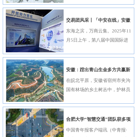
出，选送的四部作品全部获奖，
获奖数量位居全国首位，并荣
交易团风采丨「中安在线」安徽
获“优秀组织奖”。这一成绩是该
元素闪耀进博会
东海之滨，万商云集。2025年11
行持续推进清廉金融文化建设走
月5日上午，第八届中国国际进
深走实的生动体现。活动开展以
口博览会（以下简称“进博会”）
来，邮储银行安徽省分行高度重
在上海开幕，安徽交易团携科技
视、精心组织，全行员工积极响
创新成果与厚重文化底蕴再度亮
安徽：蹚出青山生金多方共赢新
应、热情参与。95名员工利用业
相，以开放之姿与世界共享发展
路径
在皖北平原，安徽省宿州市夹沟
余时间潜心创作，共提交89件作
机遇。第八届进博会安徽省交易
国有林场的乡土树丛中，护林员
品。经过严格遴选，41件优秀作
团高度重视中国国际进口博览会
巡查着侧柏、黄栌的长势；在皖
品在全省办公区域循环展播，让
参会工作，已于9月20日在合肥
南山区，歙县桂林国有林场的林
清廉之风吹遍每一个工作角落。
举办了“2025世界制造业大会—
下基地里，农户忙着采收黄栀
《廉心清颂》《缝隙》等获奖作
合肥大学“智慧交通”团队获多项
进博会外企（安徽）供需对接暨
子；在皖江之畔，马鞍山市横山
品构思精巧、寓意深刻，将廉洁
重要进展
中国青年报客户端讯（中青报·
投资交流活动”，会上，130余家
风景区内，市民和外地游客络绎