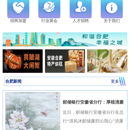
招商加盟
行业展会
人才招聘
关于我们
合肥新闻
更多>
邮储银行安徽省分行：厚植清廉
金融文化筑牢高质量发展根基
近日，邮储银行安徽省分行在总
行“清风沐邮储廉韵沁我心”清廉
金融文化作品征集活动中表现突