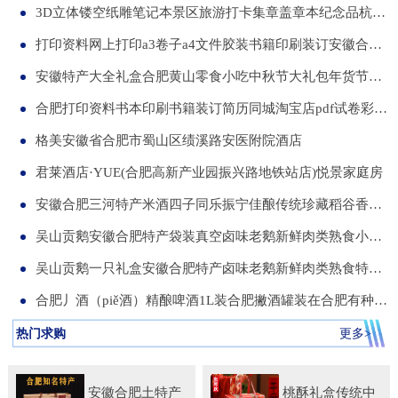
3D立体镂空纸雕笔记本景区旅游打卡集章盖章本纪念品杭州合肥昆明武汉城市文创本可定制集章册景点北京logo
打印资料网上打印a3卷子a4文件胶装书籍印刷装订安徽合肥同城服务
安徽特产大全礼盒合肥黄山零食小吃中秋节大礼包年货节送伴手礼品
合肥打印资料书本印刷书籍装订简历同城淘宝店pdf试卷彩色a34讲义
格美安徽省合肥市蜀山区绩溪路安医附院酒店
君莱酒店·YUE(合肥高新产业园振兴路地铁站店)悦景家庭房
安徽合肥三河特产米酒四子同乐振宁佳酿传统珍藏稻谷香一箱两瓶
吴山贡鹅安徽合肥特产袋装真空卤味老鹅新鲜肉类熟食小吃包河发货
吴山贡鹅一只礼盒安徽合肥特产卤味老鹅新鲜肉类熟食特色小吃包邮
合肥丿酒（piě酒）精酿啤酒1L装合肥撇酒罐装在合肥有种局叫丿酒
热门求购
更多>
安徽合肥土特产
桃酥礼盒传统中