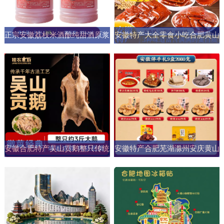
正宗安徽荔枝米酒酿纯甜酒原浆
安徽特产大全零食小吃合肥黄山
男女士果酒酒大桶零添加剂自然
烧饼糕点臭鳜鱼元旦圣诞送伴手
发酵
礼盒
安徽合肥特产吴山贡鹅整只传统
安徽特产合肥芜湖滁州安庆黄山
五香盐水卤味肉类熟食加热即食
元旦圣诞伴手礼盒零食小吃大礼
商用
包