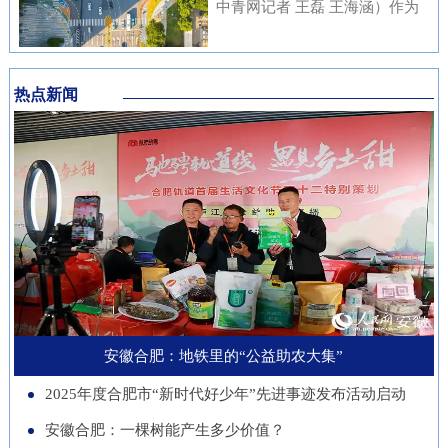
内涵与传统文化元素相融合，充
中青网记者 王磊 王海涵）作为
安徽本土知名企业与21家进博会
不绝……从生态护林到产业兴
分展现了安徽邮储员工崇廉、尚
国家新一代人工智能产业重点布
参展商代表现场洽谈并建立了联
林，从各自为战到联农共富，安
廉、守廉的坚定信念，也折射出
局城市，合肥正在着力打造低空
系。在本届进博会上，来自安徽
徽的国有林场正以一场深刻的绿
该行在推进清廉金融文化建设方
热点新闻
经济“前沿阵地”。合肥大学“智
的科技企业带来多件实物展品在
色变革，在守护江淮生态屏障的
面的扎实成效。近年来，邮储银
慧交通”团队正在基础理论、关
中国馆展出，此外，淮南、池州
同时，蹚出了一条生态效益、经
行安徽省分行始终将清廉金融文
键核心技术、人才队伍、产业发
等地市的老字号、非遗项目也展
济效益、社会效益共赢的新路
化建设摆在重要位置，通过常态
展等方面全面发力，着力支撑合
示安徽丰富的文化底蕴。进博八
径。作为全国林业大省，安徽现
化教育、制度完善与持续宣传，
肥打造综合交通枢纽科技力量。
年，安徽从一个“采购者”，努力
有国有林场100个，经营总面积
推动廉洁理念内化于心、外化于
近年来，合肥大学智能建造与交
成为“战略合作者”，合作模式也
超400万亩。近年来，安徽深入
行。在开展正面宣传教育的同
通学院积极布局低空交通发展新
从单纯的“买产品”向“引技术、
贯彻落实习近平生态文明思想，
时，该行也注重警示教育，特别
赛道，打造安徽省智慧交通大数
促升级”深化。今年安徽交易团
以国有林场改革为契机，通过创
是面向党员领导干部开展“以案
据分析与应用工程实验室等学科
新增加1个新兴产业交易分团，
新经营模式、拓展产业维度、深
安徽合肥：地铁里的“公益助农大集”
示警、以案为戒、以案促改”专
交叉创新平台，联合头部企业开
负责组织新兴产业相关单位参会
化联农机制，让昔日“只守青山
题教育，着力构建“不敢腐、不
2025年度合肥市“新时代好少年”先进事迹发布活动启动
展低空物流、城市应急等多应用
招商。这一切都服务于一个更精
不生金”的国有林场，变身成为
能腐、不想腐”的长效机制，引
场景技术攻关。2025年，团
安徽合肥：一棵树能产生多少价值？
准的目标：通过进博会，赋能安
生态保护的“主力军”、乡村振兴