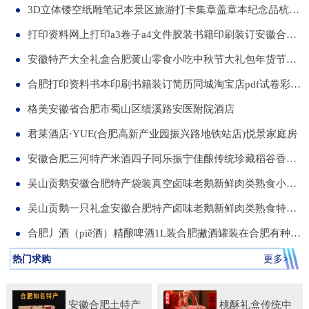
3D立体镂空纸雕笔记本景区旅游打卡集章盖章本纪念品杭州合肥昆明武汉城市文创本可定制集章册景点北京logo
打印资料网上打印a3卷子a4文件胶装书籍印刷装订安徽合肥同城服务
安徽特产大全礼盒合肥黄山零食小吃中秋节大礼包年货节送伴手礼品
合肥打印资料书本印刷书籍装订简历同城淘宝店pdf试卷彩色a34讲义
格美安徽省合肥市蜀山区绩溪路安医附院酒店
君莱酒店·YUE(合肥高新产业园振兴路地铁站店)悦景家庭房
安徽合肥三河特产米酒四子同乐振宁佳酿传统珍藏稻谷香一箱两瓶
吴山贡鹅安徽合肥特产袋装真空卤味老鹅新鲜肉类熟食小吃包河发货
吴山贡鹅一只礼盒安徽合肥特产卤味老鹅新鲜肉类熟食特色小吃包邮
合肥丿酒（piě酒）精酿啤酒1L装合肥撇酒罐装在合肥有种局叫丿酒
热门求购
更多>
安徽合肥土特产
桃酥礼盒传统中