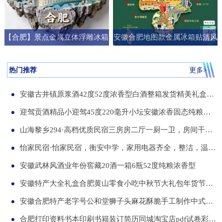
【合肥】景点金属立体浮雕冰箱
安徽合肥地图款金属冰箱贴清风
贴旅游纪念品文创伴手礼国潮礼
阁明教寺旅游纪念品刻字送朋友
物
礼物
热门推荐
更多>
安徽古井镇原浆酒42度52度浓香型白酒整箱发货精美礼盒纯粮食白酒
迎驾贡酒精品小迎驾45度220毫升小坛安徽浓香固态纯粮酒整箱12瓶
山海黎乡294·高档优质民宿三房房二厅一厨一卫，房间干净整洁，可短住，可长租
怡家民宿·怡家民宿，衡安中学，家用电器齐全，整洁，温馨，可短租，月租
安徽武林风酒业年份窖藏20酒一箱6瓶52度纯粮浓香型
安徽特产大全礼盒合肥黄山零食小吃中秋节大礼包年货节送伴手礼品
安徽合肥特产老字号公和堂狮子头麻花酥脆手工制作中式糕点伴手礼
合肥打印资料书本印刷书籍装订简历同城淘宝店pdf试卷彩色a34讲义