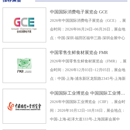
中国国际消费电子展览会 GCE
2026年中国国际消费电子展览会（GCE），展
会时间：2026年06月24日~06月26日，展会地
点：中国-深圳-福田区福华三路-深圳会展中心
（福田区），主办方：深圳市电子行业协会、
中国零售生鲜食材展览会 FMR
深圳振华展览有限公司，举办周期：一年一
2026年中国零售生鲜食材展览会（FMR），展
届，展会面积：40000平米，参展观众：60000
会时间：2026年12月03日~12月05日，展会地
人，参展商数量及参展品牌达到400家。2026
点：中国-上海-浦东新区龙阳路2345号-上海新
全球消费电子展暨深圳国际消费电子展览
国际博览中心，主办方：上海市品牌授权经营
会“GCE”，致力于为全球消费电子生产企业、
中国国际工业博览会 中国国际工业博览会 CIIF
企业协会自有品牌专业委员会，举办周期：一
代加工商、代理商、国内国际采购商、零配件
2026年中国国际工业博览会（CIIF），展会时
年一届，展会面积：70000平米，参展观众：
商、相关产业服务供应商等打造全面、集中的
间：2026年10月12日~10月16日，展会地点：
30000人，参展商数量及参展品牌达到1500
一站式采购交易合作平台，涵盖了电脑/手机及
中国-上海-崧泽大道333号-上海国家会展中
家。中国零售生鲜食材展览会FMR（国际生鲜
周边产品、音视频产品、家用电器、车载电
心，主办方：工业和信息化部、国家发展和改