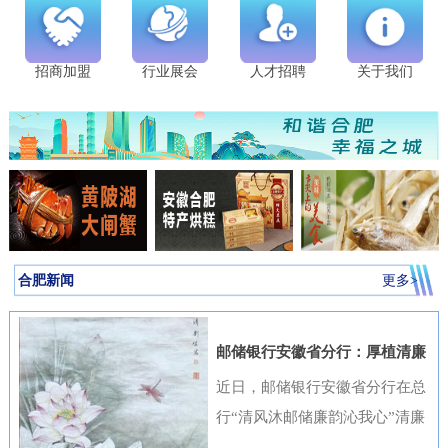
招商加盟
行业展会
人才招聘
关于我们
合肥新闻
更多>
邮储银行安徽省分行：厚植清廉
金融文化筑牢高质量发展根基
近日，邮储银行安徽省分行在总
行“清风沐邮储廉韵沁我心”清廉
金融文化作品征集活动中表现突