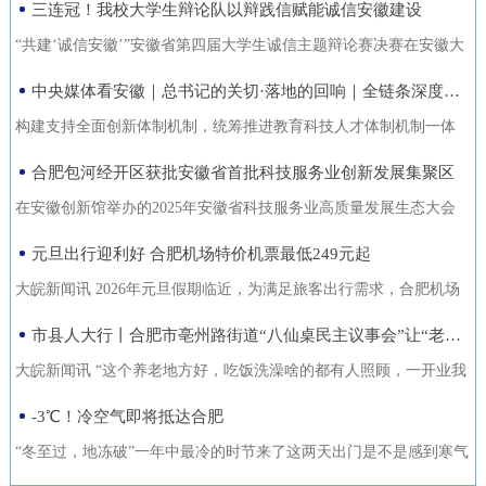
三连冠！我校大学生辩论队以辩践信赋能诚信安徽建设
能力的复合型“低空人才”。如
家门口实现就业的还有200余人。张守风求职经历是该市创新“4+”模
没有好机会？” …… 不像开会，倒像老朋友凑一块儿喝喝
今，大数据和智能算法加持的智
式，高质高效推动就业创业工作的一个小小缩影。就业是老百姓最
“共建‘诚信安徽’”安徽省第四届大学生诚信主题辩论赛决赛在安徽大
茶、聊聊天。 12月18日，芜湖迎来了一批特别的客人，有从国
慧交通“大脑”正助力
关心的事，也是社会稳定的基石。今年以来，天长市始终把稳就业
学龙河校区宛君礼堂圆满收官。安徽大学大学生辩论队凭借扎实的
中央媒体看安徽｜总书记的关切·落地的回响｜全链条深度融合 合肥创新“聚能”
外专程飞回来的，有从港澳、沪苏浙赶来的，也有安徽本地的侨界
放在突出位置，从群众实际需求出发，创新“4+”模式，因地制宜、分
理论功底、敏捷的思辨能力与默契的团队协作，一路过关斩将，最
青年和企业家。大家手捧清茶，话题却跨越山海，围绕安徽如
构建支持全面创新体制机制，统筹推进教育科技人才体制机制一体
类施策，不断优化服务方式，打通就业服务的“最后一公里”，让更多
终夺得冠军，在本项赛事中实现三连冠，以青春之声为“诚信安徽”建
何“链”接世界展开对话。 2025皖港澳“侨青圆桌会”“侨青下午
改革，完善金融支持科技创新的政策和机制，推动创新链产业链资
合肥包河经开区获批安徽省首批科技服务业创新发展集聚区
人端稳了“饭碗”，过上了更安心的日子。通过“平台+就业”提升服务
设再注青春能量。本届比赛由安徽省发展改革委、安徽省教育厅主
茶”聊了啥？能给安徽企业“出海”带来什么新主意？ 无限商
金链人才链深度融合。”——2024年10月18日，习近平总书记在安徽
质效。2025年，该市依托人力资源市场、安徽公共招聘网、“就在天
办，安徽广播电视台承办。决赛现场，省发展改革委党组成员、副
在安徽创新馆举办的2025年安徽省科技服务业高质量发展生态大会
机 “安徽发展为侨青创业提供绝佳机遇” “当下的安徽，正成
考察时指出橘红色火环被“锁”进罐体，飞速旋转中，不断产生能量。
长”信息系统等线上线下平台，举办“春风行动”、就业援助月、“千企
主任张云，省教育厅二级巡视员周晓芹，安徽大学党委书记虞宝
上，首批安徽省科技服务业创新发展集聚区正式发布。合肥包河经
元旦出行迎利好 合肥机场特价机票最低249元起
为全球创新资源的重要汇聚地，为我们侨界青年提供了绝佳的创业
今年，安徽合肥科学岛的“人造太阳”——全超导托卡马克核聚变实验
百校行”、夜市招聘等各类招聘活动80多场，组织招聘企业1058家
桃，淮北师范大学校长张焕明，安徽广播电视台党委委员、副总编
济开发区凭借其在检验检测领域的特色集聚与创新生态，成功入选
舞台。”安徽省侨青会执行会长、韩国安徽商会荣誉会长韩军说。作
装置（EAST）实现1亿摄氏度1066秒的高约束模等离子体运行。围
大皖新闻讯 2026年元旦假期临近，为满足旅客出行需求，合肥机场
（次），提供就业岗位5.45万个（次），促成劳动者与企业达成就业
辑袁卫东现场观看比赛。决赛现场，我校大学生辩论队与淮北师范
首批名单，标志着园区在科技服务业发展上迈入省级示范行列。本
为一名从淮南走出去的餐饮人，他深切体会到侨界青年的独特优
绕EAST、聚变堆主机关键系统综合研究设施、紧凑型聚变能实验装
联合各运营航空公司推出大量特价机票，境内航线票价低至249元
市县人大行丨合肥市亳州路街道“八仙桌民主议事会”让“老有所养”落地生根
意向近4万人（次），实现城镇新增就业3万余人，新增转移农业劳
大学大学生辩论队围绕“建设信用安徽，重点在于政务诚信引领/经营
次大会以“聚力科技服务·共育创新生态”为主题，旨在贯彻落实《安
势：既拥有国际视野和跨文化沟通能力，又深怀桑梓之情，天然成
置等大科学装置，合肥布局建设能源研究院，百亿元级聚变能源产
起，国际直飞航线851元起，为市民元旦出游提供了高性价比的选
动力7850人，有效拓展了就
主体信用赋能”展开巅峰对决。我校辩手紧扣主题，旁征博引政策案
徽省科技服务业高质量发展行动方案（2025—2027年）》，加快构
大皖新闻讯 “这个养老地方好，吃饭洗澡啥的都有人照顾，一开业我
为连接安徽与世界的“超级联系人”。 在韩军看来，侨青肩负着双
业集群加速形成。2024年10月18日，习近平总书记在安徽考察时指
择。中国国际航空推出合肥至北京首都420元起、合肥至成都天府
例，攻防有序、论证有力，最终凭借出色表现斩获冠军。上海交通
建全省统一的科技大市场，深化“政产学研金服用”融合，培育新质生
跟老伴儿就住进来了。你看，我把我们全家福都带过来放在这儿
-3℃！冷空气即将抵达合肥
重使命：既要当好安徽的“金牌推销员”，把家乡的好产品、好技术推
出：“构建支持全面创新体制机制，统筹推进教育科技人才体制机制
305元起的特惠航班。深圳航空在合肥至深圳、广州、成都天府、泉
大学、南京大学大学生辩论队带来的表演赛，为赛事增添思想火
产力。包河经开区的入选，是对园区长期聚焦科技服务、构建产业
了，住在这就像家一样。”12月22日上午，在合肥市庐阳区亳州路街
向全球；也要做好“智慧引进者”，将海外成功的商业模式与创新经验
一体改革，完善金融支持科技创新的政策和机制，推动创新链产业
州等热门航线上均投放了优惠价格，其中合肥至成都天府260元起，
“冬至过，地冻破”一年中最冷的时节来了这两天出门是不是感到寒气
花，我校队员也借此与省外名校学子交流学习、拓宽视野。赛事自9
生态成效的权威认可。包河经开区以检验检测认证为特色发展方
道养老综合体，今年82岁的吴奶奶告诉大皖新闻记者，现在住的这
带
链资金链人才链深度融合。”深入贯彻落实习近平总书记重要指示精
合肥至深圳航班每日六班，特惠价450元起。此外，深航还提供经深
逼人据合肥气象台消息受南下冷空气影响今天白天有小雨24日起转