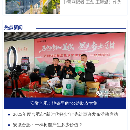
内涵与传统文化元素相融合，充
中青网记者 王磊 王海涵）作为
安徽本土知名企业与21家进博会
不绝……从生态护林到产业兴
分展现了安徽邮储员工崇廉、尚
国家新一代人工智能产业重点布
参展商代表现场洽谈并建立了联
林，从各自为战到联农共富，安
廉、守廉的坚定信念，也折射出
局城市，合肥正在着力打造低空
系。在本届进博会上，来自安徽
徽的国有林场正以一场深刻的绿
该行在推进清廉金融文化建设方
热点新闻
经济“前沿阵地”。合肥大学“智
的科技企业带来多件实物展品在
色变革，在守护江淮生态屏障的
面的扎实成效。近年来，邮储银
慧交通”团队正在基础理论、关
中国馆展出，此外，淮南、池州
同时，蹚出了一条生态效益、经
行安徽省分行始终将清廉金融文
键核心技术、人才队伍、产业发
等地市的老字号、非遗项目也展
济效益、社会效益共赢的新路
化建设摆在重要位置，通过常态
展等方面全面发力，着力支撑合
示安徽丰富的文化底蕴。进博八
径。作为全国林业大省，安徽现
化教育、制度完善与持续宣传，
肥打造综合交通枢纽科技力量。
年，安徽从一个“采购者”，努力
有国有林场100个，经营总面积
推动廉洁理念内化于心、外化于
近年来，合肥大学智能建造与交
成为“战略合作者”，合作模式也
超400万亩。近年来，安徽深入
行。在开展正面宣传教育的同
通学院积极布局低空交通发展新
从单纯的“买产品”向“引技术、
贯彻落实习近平生态文明思想，
时，该行也注重警示教育，特别
赛道，打造安徽省智慧交通大数
促升级”深化。今年安徽交易团
以国有林场改革为契机，通过创
是面向党员领导干部开展“以案
据分析与应用工程实验室等学科
新增加1个新兴产业交易分团，
新经营模式、拓展产业维度、深
安徽合肥：地铁里的“公益助农大集”
示警、以案为戒、以案促改”专
交叉创新平台，联合头部企业开
负责组织新兴产业相关单位参会
化联农机制，让昔日“只守青山
题教育，着力构建“不敢腐、不
2025年度合肥市“新时代好少年”先进事迹发布活动启动
展低空物流、城市应急等多应用
招商。这一切都服务于一个更精
不生金”的国有林场，变身成为
能腐、不想腐”的长效机制，引
场景技术攻关。2025年，团
安徽合肥：一棵树能产生多少价值？
准的目标：通过进博会，赋能安
生态保护的“主力军”、乡村振兴