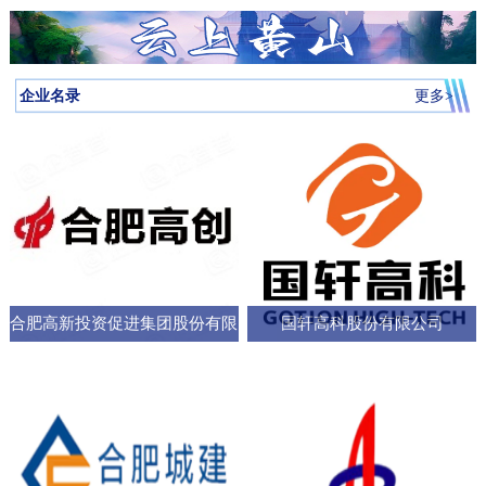
月启动，吸引全省87所高校近万名学子参与，规模创历届新高。我
向，已集聚相关机构127家，形成了“国家队引领、规上企业支撑、小
个“新家”，是街道的“八仙桌民主议事会”“议”出来的。在亳州路街
神，合肥持续优化科技创新生态，已建、在建和预研大科学装置总
圳中转至多哈的联程航线，元旦前后1413元起。厦门航空的特价航
为多云到晴天气温先降后升26日早晨最低气温-3℃左右再来看全省天
校大学生辩论队在合肥赛区比拼中强势突围，斩获赛区冠军后晋级
微企业创新”的梯次发展格局，构建了覆盖新能源汽车、集成电路、
道，“八仙桌民主议事会”正成为深化全过程人民民主的重要平
数达13个；量子信息、聚变能源、深空探测三大科创高地持续提升
线涵盖泉州、银川、运城、厦门等地，合肥至泉州、银川票价249元
气情况↓↓↓降水预报：23-24日我省有弱降水，其中24日高海拔山区有
全省16强总决赛
生物医药等多领域的检验检测服务体系。园区依托国家级质检中
台。“八仙桌”上：你一言我一语，把智慧养老的细节聊透12月22日，
全市创新能级；全市国家高新技术企业数量稳定在万户以上，研发
起。山东航空推出了合肥至桂林320元起、合肥至青岛270元起等优
雨夹雪或雪。25-31日全省以多云到晴天气为主。全省逐日降水量预
企业名录
更多>
心、省级科研平台构建协同创新体系，累计牵头或参与制定国家标
2025年安徽省人大“市县人大行”集中采访调研活动正式启动。当天上
投入强度超4%。科教融汇，加速推动成果从“书架
惠。中国东方航空提供经上海中转至万象的航班，1月1日出发859元
报气温预报：23-25日受冷空气影响，全省平均气温将下降4～6℃；
准305项，授权专利277项，创新能力持续提升。在产业生态建设
午，在合肥市庐阳区亳州路街道，讨论社区智慧养老服务项目的“八
起。中国南方航空在合肥至广州、深圳、北京大兴、西安、乌鲁木
冷空气过后，26日早晨最低气温：淮河以北-5～-3℃，淮河以南-4
上，园区通过建设“质谷孵化器”、设立总规模50亿元的产业基金、全
仙桌民主议事会”如期进行。大皖新闻记者在现场看到，“八仙
齐等航线上均有特价，其中合肥至西安255元起，国际航线经上海中
～-2℃。26-29日全省气温回升。30日前后还有一股弱冷空气影响我
面推行“金牌店小二”服务机制等一系列举措，持续优化营商环
桌”上，街道人大工委主任、区人大代表、选民代表以及群众代表们
转可至伦敦、巴厘岛等地，并可享受直减优惠。西部航空亦推出合
省。未来几天全省具体预报23日（周二）：淮河以北阴天转多云，
各抒己见，“接到智能设备报警，工作人员承诺在10—15分钟内到达
肥至重庆255元起、至贵阳350元起等特价票，并可通过海航“海天无
部分地区有小雨；淮河以南阴天有小雨。24日（周三）：淮河以北
现场，这个时限能否在协议中明确并保障？”“建议与附近医院、急救
限”产品便捷中转至更多目的地。国际
晴天；淮河以南阴天转多云，其中沿江江南有小雨，局部中雨，高
中心建立更顺畅的绿色通道机制。”在亳州路街道人大工委主任常敏
合肥高新投资促进集团股份有限
国轩高科股份有限公司
海拔山区有雨夹雪或雪。25日（周四）：全省多云。26日（周
的主持下，与会代表你一言我一语，符合街道实际情况的社区智慧
五）：全省多云到晴天。27-29日（周六至周一）：全省晴天到多
公司
养老服务方案逐渐清晰，成为可落地执行的“老有所
云。30日（周二）：江北晴天到多云，江南多云。31日（周三）：
淮河以北多云，淮河以南多云到晴天。最近冷空气活动十分频繁大
家要及时关注最新预报外