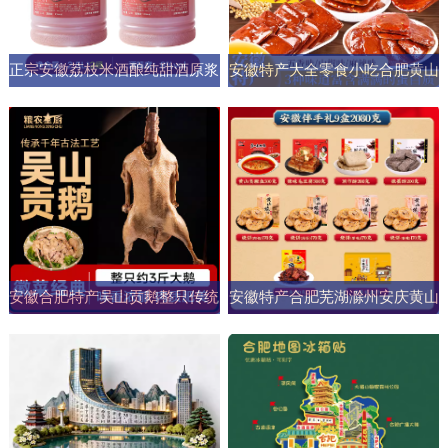
正宗安徽荔枝米酒酿纯甜酒原浆
安徽特产大全零食小吃合肥黄山
男女士果酒酒大桶零添加剂自然
烧饼糕点臭鳜鱼元旦圣诞送伴手
发酵
礼盒
安徽合肥特产吴山贡鹅整只传统
安徽特产合肥芜湖滁州安庆黄山
五香盐水卤味肉类熟食加热即食
元旦圣诞伴手礼盒零食小吃大礼
商用
包