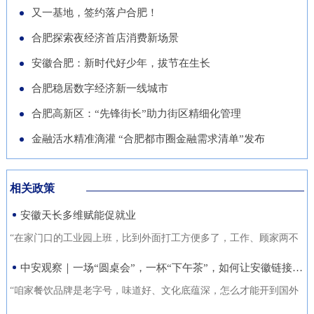
导党员干部强化作风、担当作
队“基于无人机空天信息的高速
徽正在全力发展的重点产业，努
又一基地，签约落户合肥！
的“助推器”、绿色经济的“新引
为，营造风清气正的良好政治生
公路施工安全监管技术研究”获
力推动展商变投资商。科技与开
合肥探索夜经济首店消费新场景
擎”。 扩绿兴绿护绿 筑牢美丽安
态。
批立项。该项目聚焦满足高速公
放 安徽元素亮相中国馆在今年
徽生态屏障清晨五点，潜山市驼
安徽合肥：新时代好少年，拔节在生长
路施工全过程的可视化、智能化
的中国馆区域，比亚迪旗下全球
岭国有林场东风管护点，今年57
合肥稳居数字经济新一线城市
监管需求，通过无人机与 AI 算
最快汽车仰望U9、在2025机器
岁的护林员余宋江已经背上巡山
法结合，实现高速公路施工安全
合肥高新区：“先锋街长”助力街区精细化管理
人足球世界杯上夺冠的人形机器
包，踏上了蜿蜒的林间小路。从
隐患实时识别与动态预警，构建
人、可
金融活水精准滴灌 “合肥都市圈金融需求清单”发布
1988年参加工作起，这条巡山路
无人机“巡航-识别-预警-处置”闭
线他走了37年。“冬季气候干
环管理体系，搭建多源数据融合
燥、大风天气较多，是森林防火
相关政策
的高速公路施工安全监管平台。
关键期，我们加大了巡山频次。
安徽天长多维赋能促就业
目前，学院与企业联合开展低空
现在，山上又增加了新设备，跟
交通领航人才实训基地建设，将
“在家门口的工业园上班，比到外面打工方便多了，工作、顾家两不
以前比，各方面
通过开设“微专业”、打造“新专
误，收入也不差。”12月21日，来自安徽省天长市仁和集镇的书房村
中安观察｜一场“圆桌会”，一杯“下午茶”，如何让安徽链接世界？
业”等方式，致力于培养具备低
村民张守风手上熟练地焊接高压包，在车间忙活着。张守风的成功
“咱家餐饮品牌是老字号，味道好、文化底蕴深，怎么才能开到国外
空系统设计、开发、管理与服务
就业得益于该镇主办的“返乡归巢就业圆梦”暖心活动，而跟他一样在
去？” “我们做印刷的，听说澳洲那边市场不错，具体啥情况？有