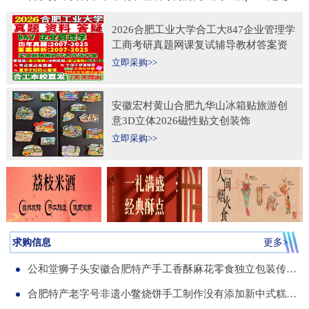
2026合肥工业大学合工大847企业管理学
工商考研真题网课复试辅导教材答案资
料考前冲刺押题预测三套卷3套题
立即采购>>
安徽宏村黄山合肥九华山冰箱贴旅游创
意3D立体2026磁性贴文创装饰
立即采购>>
求购信息
更多>
公和堂狮子头安徽合肥特产手工香酥麻花零食独立包装传统老式糕点
合肥特产老字号非遗小鳖烧饼手工制作没有添加新中式糕点伴手礼