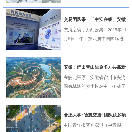
出，选送的四部作品全部获奖，
获奖数量位居全国首位，并荣
交易团风采丨「中安在线」安徽
获“优秀组织奖”。这一成绩是该
元素闪耀进博会
东海之滨，万商云集。2025年11
行持续推进清廉金融文化建设走
月5日上午，第八届中国国际进
深走实的生动体现。活动开展以
口博览会（以下简称“进博会”）
来，邮储银行安徽省分行高度重
在上海开幕，安徽交易团携科技
视、精心组织，全行员工积极响
创新成果与厚重文化底蕴再度亮
安徽：蹚出青山生金多方共赢新
应、热情参与。95名员工利用业
相，以开放之姿与世界共享发展
路径
在皖北平原，安徽省宿州市夹沟
余时间潜心创作，共提交89件作
机遇。第八届进博会安徽省交易
国有林场的乡土树丛中，护林员
品。经过严格遴选，41件优秀作
团高度重视中国国际进口博览会
巡查着侧柏、黄栌的长势；在皖
品在全省办公区域循环展播，让
参会工作，已于9月20日在合肥
南山区，歙县桂林国有林场的林
清廉之风吹遍每一个工作角落。
举办了“2025世界制造业大会—
下基地里，农户忙着采收黄栀
《廉心清颂》《缝隙》等获奖作
合肥大学“智慧交通”团队获多项
进博会外企（安徽）供需对接暨
子；在皖江之畔，马鞍山市横山
品构思精巧、寓意深刻，将廉洁
重要进展
中国青年报客户端讯（中青报·
投资交流活动”，会上，130余家
风景区内，市民和外地游客络绎