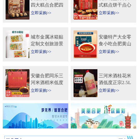
四大糕点合肥四
式糕点饼干点心
大名点礼盒零食
特产食品伴手礼
立即采购>>
立即采购>>
小吃年货节送人
送礼长辈过年货
团购
礼品
城市金属冰箱贴
安徽特产大全零
定制文创旅游景
食小吃合肥黄山
区纪念礼品定做
烧饼糕点臭鳜鱼
立即采购>>
立即采购>>
logo企业宣传冰
元旦圣诞送伴手
箱贴
礼盒
安徽合肥同乐三
三河米酒桂花米
河米酒稻米低度
酒低度正宗2.5L
甜黄酒坛装
桶纯手工安徽糯
立即采购>>
立即采购>>
450ml×2瓶礼盒
米酒桂花果酒无
送礼自饮
添加