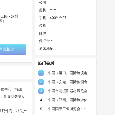
公司
座机：*****
华三路 - 深圳
手机：400*****97
区）
传真：
邮件：
保证金：
通讯地址：
在线报名
热门会展
1
中国（厦门）国际跨境电商
展览会
2
中国（安徽）国际糖酒食品
圳会展中心（福田
展览会 CAWFF
3
中国台湾摄影器材展览会
人，参展商数量及
4
中国（郑州）国际旅游休闲
娱乐产业博览会 CAE
5
中国国际工业博览会 中国
零配件商、相关产