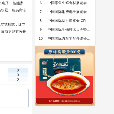
国际工业博览会 CIIF
6
中国零售生鲜食材展览会
外电子、智能家
验场景、贸易商洽
FMR
7
中国国际消费电子展览会
GCE
8
中国国际福祉博览会 CR
化展览形式，建立
EXPO
9
中国国际生物技术大会暨展
让展商更能有效开
览会 BTE
10
中国国际汽车零配件维修检
测诊断设备及服务用品展览会
0
0
0