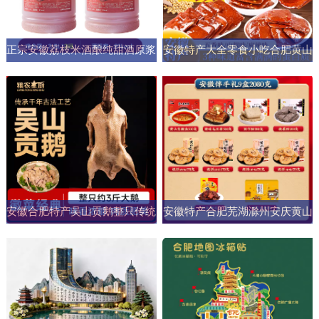
正宗安徽荔枝米酒酿纯甜酒原浆
安徽特产大全零食小吃合肥黄山
男女士果酒酒大桶零添加剂自然
烧饼糕点臭鳜鱼元旦圣诞送伴手
发酵
礼盒
安徽合肥特产吴山贡鹅整只传统
安徽特产合肥芜湖滁州安庆黄山
五香盐水卤味肉类熟食加热即食
元旦圣诞伴手礼盒零食小吃大礼
商用
包