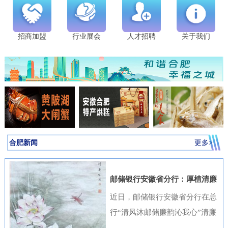
招商加盟
行业展会
人才招聘
关于我们
合肥新闻
更多>
邮储银行安徽省分行：厚植清廉
金融文化筑牢高质量发展根基
近日，邮储银行安徽省分行在总
行“清风沐邮储廉韵沁我心”清廉
金融文化作品征集活动中表现突