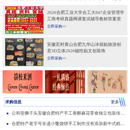
2026合肥工业大学合工大847企业管理学
工商考研真题网课复试辅导教材答案资
料考前冲刺押题预测三套卷3套题
立即采购>>
安徽宏村黄山合肥九华山冰箱贴旅游创
意3D立体2026磁性贴文创装饰
立即采购>>
求购信息
更多>
公和堂狮子头安徽合肥特产手工香酥麻花零食独立包装传统老式糕点
合肥特产老字号非遗小鳖烧饼手工制作没有添加新中式糕点伴手礼