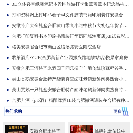
3D立体镂空纸雕笔记本景区旅游打卡集章盖章本纪念品杭州合肥昆明武汉城市文创本可定制集章册景点北京logo
打印资料网上打印a3卷子a4文件胶装书籍印刷装订安徽合肥同城服务
安徽特产大全礼盒合肥黄山零食小吃中秋节大礼包年货节送伴手礼品
合肥打印资料书本印刷书籍装订简历同城淘宝店pdf试卷彩色a34讲义
格美安徽省合肥市蜀山区绩溪路安医附院酒店
君莱酒店·YUE(合肥高新产业园振兴路地铁站店)悦景家庭房
安徽合肥三河特产米酒四子同乐振宁佳酿传统珍藏稻谷香一箱两瓶
吴山贡鹅安徽合肥特产袋装真空卤味老鹅新鲜肉类熟食小吃包河发货
吴山贡鹅一只礼盒安徽合肥特产卤味老鹅新鲜肉类熟食特色小吃包邮
合肥丿酒（piě酒）精酿啤酒1L装合肥撇酒罐装在合肥有种局叫丿酒
热门求购
更多>
安徽合肥土特产
桃酥礼盒传统中