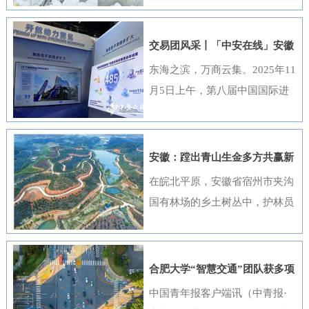
出，选送的四部作品全部获奖，
获奖数量位居全国首位，并荣
交易团风采丨「中安在线」安徽
获“优秀组织奖”。这一成绩是该
元素闪耀进博会
东海之滨，万商云集。2025年11
行持续推进清廉金融文化建设走
月5日上午，第八届中国国际进
深走实的生动体现。活动开展以
口博览会（以下简称“进博会”）
来，邮储银行安徽省分行高度重
在上海开幕，安徽交易团携科技
视、精心组织，全行员工积极响
创新成果与厚重文化底蕴再度亮
安徽：蹚出青山生金多方共赢新
应、热情参与。95名员工利用业
相，以开放之姿与世界共享发展
路径
在皖北平原，安徽省宿州市夹沟
余时间潜心创作，共提交89件作
机遇。第八届进博会安徽省交易
国有林场的乡土树丛中，护林员
品。经过严格遴选，41件优秀作
团高度重视中国国际进口博览会
巡查着侧柏、黄栌的长势；在皖
品在全省办公区域循环展播，让
参会工作，已于9月20日在合肥
南山区，歙县桂林国有林场的林
清廉之风吹遍每一个工作角落。
举办了“2025世界制造业大会—
下基地里，农户忙着采收黄栀
《廉心清颂》《缝隙》等获奖作
合肥大学“智慧交通”团队获多项
进博会外企（安徽）供需对接暨
子；在皖江之畔，马鞍山市横山
品构思精巧、寓意深刻，将廉洁
重要进展
中国青年报客户端讯（中青报·
投资交流活动”，会上，130余家
风景区内，市民和外地游客络绎