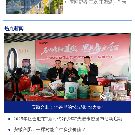
内涵与传统文化元素相融合，充
中青网记者 王磊 王海涵）作为
安徽本土知名企业与21家进博会
不绝……从生态护林到产业兴
分展现了安徽邮储员工崇廉、尚
国家新一代人工智能产业重点布
参展商代表现场洽谈并建立了联
林，从各自为战到联农共富，安
廉、守廉的坚定信念，也折射出
局城市，合肥正在着力打造低空
系。在本届进博会上，来自安徽
徽的国有林场正以一场深刻的绿
该行在推进清廉金融文化建设方
热点新闻
经济“前沿阵地”。合肥大学“智
的科技企业带来多件实物展品在
色变革，在守护江淮生态屏障的
面的扎实成效。近年来，邮储银
慧交通”团队正在基础理论、关
中国馆展出，此外，淮南、池州
同时，蹚出了一条生态效益、经
行安徽省分行始终将清廉金融文
键核心技术、人才队伍、产业发
等地市的老字号、非遗项目也展
济效益、社会效益共赢的新路
化建设摆在重要位置，通过常态
展等方面全面发力，着力支撑合
示安徽丰富的文化底蕴。进博八
径。作为全国林业大省，安徽现
化教育、制度完善与持续宣传，
肥打造综合交通枢纽科技力量。
年，安徽从一个“采购者”，努力
有国有林场100个，经营总面积
推动廉洁理念内化于心、外化于
近年来，合肥大学智能建造与交
成为“战略合作者”，合作模式也
超400万亩。近年来，安徽深入
行。在开展正面宣传教育的同
通学院积极布局低空交通发展新
从单纯的“买产品”向“引技术、
贯彻落实习近平生态文明思想，
时，该行也注重警示教育，特别
赛道，打造安徽省智慧交通大数
促升级”深化。今年安徽交易团
以国有林场改革为契机，通过创
是面向党员领导干部开展“以案
据分析与应用工程实验室等学科
新增加1个新兴产业交易分团，
新经营模式、拓展产业维度、深
安徽合肥：地铁里的“公益助农大集”
示警、以案为戒、以案促改”专
交叉创新平台，联合头部企业开
负责组织新兴产业相关单位参会
化联农机制，让昔日“只守青山
题教育，着力构建“不敢腐、不
2025年度合肥市“新时代好少年”先进事迹发布活动启动
展低空物流、城市应急等多应用
招商。这一切都服务于一个更精
不生金”的国有林场，变身成为
能腐、不想腐”的长效机制，引
场景技术攻关。2025年，团
安徽合肥：一棵树能产生多少价值？
准的目标：通过进博会，赋能安
生态保护的“主力军”、乡村振兴