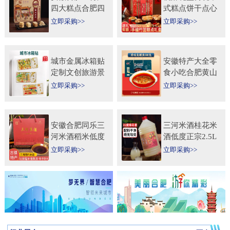
四大糕点合肥四
式糕点饼干点心
大名点礼盒零食
特产食品伴手礼
立即采购>>
立即采购>>
小吃年货节送人
送礼长辈过年货
团购
礼品
城市金属冰箱贴
安徽特产大全零
定制文创旅游景
食小吃合肥黄山
区纪念礼品定做
烧饼糕点臭鳜鱼
立即采购>>
立即采购>>
logo企业宣传冰
元旦圣诞送伴手
箱贴
礼盒
安徽合肥同乐三
三河米酒桂花米
河米酒稻米低度
酒低度正宗2.5L
甜黄酒坛装
桶纯手工安徽糯
立即采购>>
立即采购>>
450ml×2瓶礼盒
米酒桂花果酒无
送礼自饮
添加