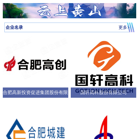
月启动，吸引全省87所高校近万名学子参与，规模创历届新高。我
向，已集聚相关机构127家，形成了“国家队引领、规上企业支撑、小
个“新家”，是街道的“八仙桌民主议事会”“议”出来的。在亳州路街
神，合肥持续优化科技创新生态，已建、在建和预研大科学装置总
圳中转至多哈的联程航线，元旦前后1413元起。厦门航空的特价航
为多云到晴天气温先降后升26日早晨最低气温-3℃左右再来看全省天
校大学生辩论队在合肥赛区比拼中强势突围，斩获赛区冠军后晋级
微企业创新”的梯次发展格局，构建了覆盖新能源汽车、集成电路、
道，“八仙桌民主议事会”正成为深化全过程人民民主的重要平
数达13个；量子信息、聚变能源、深空探测三大科创高地持续提升
线涵盖泉州、银川、运城、厦门等地，合肥至泉州、银川票价249元
气情况↓↓↓降水预报：23-24日我省有弱降水，其中24日高海拔山区有
全省16强总决赛
生物医药等多领域的检验检测服务体系。园区依托国家级质检中
台。“八仙桌”上：你一言我一语，把智慧养老的细节聊透12月22日，
全市创新能级；全市国家高新技术企业数量稳定在万户以上，研发
起。山东航空推出了合肥至桂林320元起、合肥至青岛270元起等优
雨夹雪或雪。25-31日全省以多云到晴天气为主。全省逐日降水量预
企业名录
更多>
心、省级科研平台构建协同创新体系，累计牵头或参与制定国家标
2025年安徽省人大“市县人大行”集中采访调研活动正式启动。当天上
投入强度超4%。科教融汇，加速推动成果从“书架
惠。中国东方航空提供经上海中转至万象的航班，1月1日出发859元
报气温预报：23-25日受冷空气影响，全省平均气温将下降4～6℃；
准305项，授权专利277项，创新能力持续提升。在产业生态建设
午，在合肥市庐阳区亳州路街道，讨论社区智慧养老服务项目的“八
起。中国南方航空在合肥至广州、深圳、北京大兴、西安、乌鲁木
冷空气过后，26日早晨最低气温：淮河以北-5～-3℃，淮河以南-4
上，园区通过建设“质谷孵化器”、设立总规模50亿元的产业基金、全
仙桌民主议事会”如期进行。大皖新闻记者在现场看到，“八仙
齐等航线上均有特价，其中合肥至西安255元起，国际航线经上海中
～-2℃。26-29日全省气温回升。30日前后还有一股弱冷空气影响我
面推行“金牌店小二”服务机制等一系列举措，持续优化营商环
桌”上，街道人大工委主任、区人大代表、选民代表以及群众代表们
转可至伦敦、巴厘岛等地，并可享受直减优惠。西部航空亦推出合
省。未来几天全省具体预报23日（周二）：淮河以北阴天转多云，
各抒己见，“接到智能设备报警，工作人员承诺在10—15分钟内到达
肥至重庆255元起、至贵阳350元起等特价票，并可通过海航“海天无
部分地区有小雨；淮河以南阴天有小雨。24日（周三）：淮河以北
现场，这个时限能否在协议中明确并保障？”“建议与附近医院、急救
限”产品便捷中转至更多目的地。国际
晴天；淮河以南阴天转多云，其中沿江江南有小雨，局部中雨，高
中心建立更顺畅的绿色通道机制。”在亳州路街道人大工委主任常敏
合肥高新投资促进集团股份有限
国轩高科股份有限公司
海拔山区有雨夹雪或雪。25日（周四）：全省多云。26日（周
的主持下，与会代表你一言我一语，符合街道实际情况的社区智慧
五）：全省多云到晴天。27-29日（周六至周一）：全省晴天到多
公司
养老服务方案逐渐清晰，成为可落地执行的“老有所
云。30日（周二）：江北晴天到多云，江南多云。31日（周三）：
淮河以北多云，淮河以南多云到晴天。最近冷空气活动十分频繁大
家要及时关注最新预报外