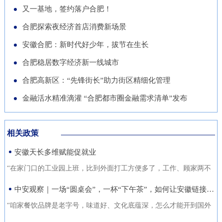
导党员干部强化作风、担当作
队“基于无人机空天信息的高速
徽正在全力发展的重点产业，努
又一基地，签约落户合肥！
的“助推器”、绿色经济的“新引
为，营造风清气正的良好政治生
公路施工安全监管技术研究”获
力推动展商变投资商。科技与开
合肥探索夜经济首店消费新场景
擎”。 扩绿兴绿护绿 筑牢美丽安
态。
批立项。该项目聚焦满足高速公
放 安徽元素亮相中国馆在今年
徽生态屏障清晨五点，潜山市驼
安徽合肥：新时代好少年，拔节在生长
路施工全过程的可视化、智能化
的中国馆区域，比亚迪旗下全球
岭国有林场东风管护点，今年57
合肥稳居数字经济新一线城市
监管需求，通过无人机与 AI 算
最快汽车仰望U9、在2025机器
岁的护林员余宋江已经背上巡山
法结合，实现高速公路施工安全
合肥高新区：“先锋街长”助力街区精细化管理
人足球世界杯上夺冠的人形机器
包，踏上了蜿蜒的林间小路。从
隐患实时识别与动态预警，构建
人、可
金融活水精准滴灌 “合肥都市圈金融需求清单”发布
1988年参加工作起，这条巡山路
无人机“巡航-识别-预警-处置”闭
线他走了37年。“冬季气候干
环管理体系，搭建多源数据融合
燥、大风天气较多，是森林防火
相关政策
的高速公路施工安全监管平台。
关键期，我们加大了巡山频次。
安徽天长多维赋能促就业
目前，学院与企业联合开展低空
现在，山上又增加了新设备，跟
交通领航人才实训基地建设，将
“在家门口的工业园上班，比到外面打工方便多了，工作、顾家两不
以前比，各方面
通过开设“微专业”、打造“新专
误，收入也不差。”12月21日，来自安徽省天长市仁和集镇的书房村
中安观察｜一场“圆桌会”，一杯“下午茶”，如何让安徽链接世界？
业”等方式，致力于培养具备低
村民张守风手上熟练地焊接高压包，在车间忙活着。张守风的成功
“咱家餐饮品牌是老字号，味道好、文化底蕴深，怎么才能开到国外
空系统设计、开发、管理与服务
就业得益于该镇主办的“返乡归巢就业圆梦”暖心活动，而跟他一样在
去？” “我们做印刷的，听说澳洲那边市场不错，具体啥情况？有