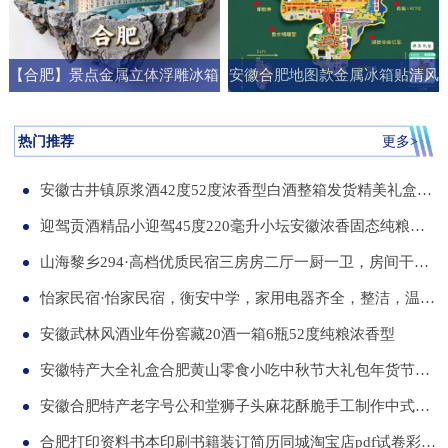
【合肥】景点金属立体浮雕冰箱
安徽合肥地图款金属冰箱贴清风
贴旅游纪念品文创伴手礼国潮礼
阁明教寺旅游纪念品刻字送朋友
物
礼物
热门推荐
更多>
安徽古井镇原浆酒42度52度浓香型白酒整箱发货精美礼盒纯粮食白酒
迎驾贡酒精品小迎驾45度220毫升小坛安徽浓香固态纯粮酒整箱12瓶
山海黎乡294·高档优质民宿三房房二厅一厨一卫，房间干净整洁，可短住，可长租
怡家民宿·怡家民宿，衡安中学，家用电器齐全，整洁，温馨，可短租，月租
安徽武林风酒业年份窖藏20酒一箱6瓶52度纯粮浓香型
安徽特产大全礼盒合肥黄山零食小吃中秋节大礼包年货节送伴手礼品
安徽合肥特产老字号公和堂狮子头麻花酥脆手工制作中式糕点伴手礼
合肥打印资料书本印刷书籍装订简历同城淘宝店pdf试卷彩色a34讲义