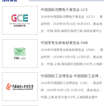
中国国际消费电子展览会 GCE
2026年中国国际消费电子展览会（GCE），展
会时间：2026年06月24日~06月26日，展会地
点：中国-深圳-福田区福华三路-深圳会展中心
（福田区），主办方：深圳市电子行业协会、
中国零售生鲜食材展览会 FMR
深圳振华展览有限公司，举办周期：一年一
2026年中国零售生鲜食材展览会（FMR），展
届，展会面积：40000平米，参展观众：60000
会时间：2026年12月03日~12月05日，展会地
人，参展商数量及参展品牌达到400家。2026
点：中国-上海-浦东新区龙阳路2345号-上海新
全球消费电子展暨深圳国际消费电子展览
国际博览中心，主办方：上海市品牌授权经营
会“GCE”，致力于为全球消费电子生产企业、
中国国际工业博览会 中国国际工业博览会 CIIF
企业协会自有品牌专业委员会，举办周期：一
代加工商、代理商、国内国际采购商、零配件
2026年中国国际工业博览会（CIIF），展会时
年一届，展会面积：70000平米，参展观众：
商、相关产业服务供应商等打造全面、集中的
间：2026年10月12日~10月16日，展会地点：
30000人，参展商数量及参展品牌达到1500
一站式采购交易合作平台，涵盖了电脑/手机及
中国-上海-崧泽大道333号-上海国家会展中
家。中国零售生鲜食材展览会FMR（国际生鲜
周边产品、音视频产品、家用电器、车载电
心，主办方：工业和信息化部、国家发展和改