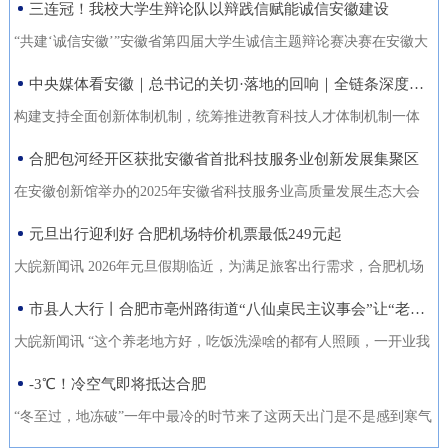
三连冠！我校大学生辩论队以辩践信赋能诚信安徽建设
能力的复合型“低空人才”。如
家门口实现就业的还有200余人。张守风求职经历是该市创新“4+”模
没有好机会？” …… 不像开会，倒像老朋友凑一块儿喝喝
今，大数据和智能算法加持的智
式，高质高效推动就业创业工作的一个小小缩影。就业是老百姓最
“共建‘诚信安徽’”安徽省第四届大学生诚信主题辩论赛决赛在安徽大
茶、聊聊天。 12月18日，芜湖迎来了一批特别的客人，有从国
慧交通“大脑”正助力
关心的事，也是社会稳定的基石。今年以来，天长市始终把稳就业
学龙河校区宛君礼堂圆满收官。安徽大学大学生辩论队凭借扎实的
中央媒体看安徽｜总书记的关切·落地的回响｜全链条深度融合 合肥创新“聚能”
外专程飞回来的，有从港澳、沪苏浙赶来的，也有安徽本地的侨界
放在突出位置，从群众实际需求出发，创新“4+”模式，因地制宜、分
理论功底、敏捷的思辨能力与默契的团队协作，一路过关斩将，最
青年和企业家。大家手捧清茶，话题却跨越山海，围绕安徽如
构建支持全面创新体制机制，统筹推进教育科技人才体制机制一体
类施策，不断优化服务方式，打通就业服务的“最后一公里”，让更多
终夺得冠军，在本项赛事中实现三连冠，以青春之声为“诚信安徽”建
何“链”接世界展开对话。 2025皖港澳“侨青圆桌会”“侨青下午
改革，完善金融支持科技创新的政策和机制，推动创新链产业链资
合肥包河经开区获批安徽省首批科技服务业创新发展集聚区
人端稳了“饭碗”，过上了更安心的日子。通过“平台+就业”提升服务
设再注青春能量。本届比赛由安徽省发展改革委、安徽省教育厅主
茶”聊了啥？能给安徽企业“出海”带来什么新主意？ 无限商
金链人才链深度融合。”——2024年10月18日，习近平总书记在安徽
质效。2025年，该市依托人力资源市场、安徽公共招聘网、“就在天
办，安徽广播电视台承办。决赛现场，省发展改革委党组成员、副
在安徽创新馆举办的2025年安徽省科技服务业高质量发展生态大会
机 “安徽发展为侨青创业提供绝佳机遇” “当下的安徽，正成
考察时指出橘红色火环被“锁”进罐体，飞速旋转中，不断产生能量。
长”信息系统等线上线下平台，举办“春风行动”、就业援助月、“千企
主任张云，省教育厅二级巡视员周晓芹，安徽大学党委书记虞宝
上，首批安徽省科技服务业创新发展集聚区正式发布。合肥包河经
元旦出行迎利好 合肥机场特价机票最低249元起
为全球创新资源的重要汇聚地，为我们侨界青年提供了绝佳的创业
今年，安徽合肥科学岛的“人造太阳”——全超导托卡马克核聚变实验
百校行”、夜市招聘等各类招聘活动80多场，组织招聘企业1058家
桃，淮北师范大学校长张焕明，安徽广播电视台党委委员、副总编
济开发区凭借其在检验检测领域的特色集聚与创新生态，成功入选
舞台。”安徽省侨青会执行会长、韩国安徽商会荣誉会长韩军说。作
装置（EAST）实现1亿摄氏度1066秒的高约束模等离子体运行。围
大皖新闻讯 2026年元旦假期临近，为满足旅客出行需求，合肥机场
（次），提供就业岗位5.45万个（次），促成劳动者与企业达成就业
辑袁卫东现场观看比赛。决赛现场，我校大学生辩论队与淮北师范
首批名单，标志着园区在科技服务业发展上迈入省级示范行列。本
为一名从淮南走出去的餐饮人，他深切体会到侨界青年的独特优
绕EAST、聚变堆主机关键系统综合研究设施、紧凑型聚变能实验装
联合各运营航空公司推出大量特价机票，境内航线票价低至249元
市县人大行丨合肥市亳州路街道“八仙桌民主议事会”让“老有所养”落地生根
意向近4万人（次），实现城镇新增就业3万余人，新增转移农业劳
大学大学生辩论队围绕“建设信用安徽，重点在于政务诚信引领/经营
次大会以“聚力科技服务·共育创新生态”为主题，旨在贯彻落实《安
势：既拥有国际视野和跨文化沟通能力，又深怀桑梓之情，天然成
置等大科学装置，合肥布局建设能源研究院，百亿元级聚变能源产
起，国际直飞航线851元起，为市民元旦出游提供了高性价比的选
动力7850人，有效拓展了就
主体信用赋能”展开巅峰对决。我校辩手紧扣主题，旁征博引政策案
徽省科技服务业高质量发展行动方案（2025—2027年）》，加快构
大皖新闻讯 “这个养老地方好，吃饭洗澡啥的都有人照顾，一开业我
为连接安徽与世界的“超级联系人”。 在韩军看来，侨青肩负着双
业集群加速形成。2024年10月18日，习近平总书记在安徽考察时指
择。中国国际航空推出合肥至北京首都420元起、合肥至成都天府
例，攻防有序、论证有力，最终凭借出色表现斩获冠军。上海交通
建全省统一的科技大市场，深化“政产学研金服用”融合，培育新质生
跟老伴儿就住进来了。你看，我把我们全家福都带过来放在这儿
-3℃！冷空气即将抵达合肥
重使命：既要当好安徽的“金牌推销员”，把家乡的好产品、好技术推
出：“构建支持全面创新体制机制，统筹推进教育科技人才体制机制
305元起的特惠航班。深圳航空在合肥至深圳、广州、成都天府、泉
大学、南京大学大学生辩论队带来的表演赛，为赛事增添思想火
产力。包河经开区的入选，是对园区长期聚焦科技服务、构建产业
了，住在这就像家一样。”12月22日上午，在合肥市庐阳区亳州路街
向全球；也要做好“智慧引进者”，将海外成功的商业模式与创新经验
一体改革，完善金融支持科技创新的政策和机制，推动创新链产业
州等热门航线上均投放了优惠价格，其中合肥至成都天府260元起，
“冬至过，地冻破”一年中最冷的时节来了这两天出门是不是感到寒气
花，我校队员也借此与省外名校学子交流学习、拓宽视野。赛事自9
生态成效的权威认可。包河经开区以检验检测认证为特色发展方
道养老综合体，今年82岁的吴奶奶告诉大皖新闻记者，现在住的这
带
链资金链人才链深度融合。”深入贯彻落实习近平总书记重要指示精
合肥至深圳航班每日六班，特惠价450元起。此外，深航还提供经深
逼人据合肥气象台消息受南下冷空气影响今天白天有小雨24日起转