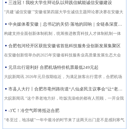
三连冠！我校大学生辩论队以辩践信赋能诚信安徽建设
能力的复合型“低空人才”。如
家门口实现就业的还有200余人。张守风求职经历是该市创新“4+”模
没有好机会？” …… 不像开会，倒像老朋友凑一块儿喝喝
今，大数据和智能算法加持的智
式，高质高效推动就业创业工作的一个小小缩影。就业是老百姓最
“共建‘诚信安徽’”安徽省第四届大学生诚信主题辩论赛决赛在安徽大
茶、聊聊天。 12月18日，芜湖迎来了一批特别的客人，有从国
慧交通“大脑”正助力
关心的事，也是社会稳定的基石。今年以来，天长市始终把稳就业
学龙河校区宛君礼堂圆满收官。安徽大学大学生辩论队凭借扎实的
中央媒体看安徽｜总书记的关切·落地的回响｜全链条深度融合 合肥创新“聚能”
外专程飞回来的，有从港澳、沪苏浙赶来的，也有安徽本地的侨界
放在突出位置，从群众实际需求出发，创新“4+”模式，因地制宜、分
理论功底、敏捷的思辨能力与默契的团队协作，一路过关斩将，最
青年和企业家。大家手捧清茶，话题却跨越山海，围绕安徽如
构建支持全面创新体制机制，统筹推进教育科技人才体制机制一体
类施策，不断优化服务方式，打通就业服务的“最后一公里”，让更多
终夺得冠军，在本项赛事中实现三连冠，以青春之声为“诚信安徽”建
何“链”接世界展开对话。 2025皖港澳“侨青圆桌会”“侨青下午
改革，完善金融支持科技创新的政策和机制，推动创新链产业链资
合肥包河经开区获批安徽省首批科技服务业创新发展集聚区
人端稳了“饭碗”，过上了更安心的日子。通过“平台+就业”提升服务
设再注青春能量。本届比赛由安徽省发展改革委、安徽省教育厅主
茶”聊了啥？能给安徽企业“出海”带来什么新主意？ 无限商
金链人才链深度融合。”——2024年10月18日，习近平总书记在安徽
质效。2025年，该市依托人力资源市场、安徽公共招聘网、“就在天
办，安徽广播电视台承办。决赛现场，省发展改革委党组成员、副
在安徽创新馆举办的2025年安徽省科技服务业高质量发展生态大会
机 “安徽发展为侨青创业提供绝佳机遇” “当下的安徽，正成
考察时指出橘红色火环被“锁”进罐体，飞速旋转中，不断产生能量。
长”信息系统等线上线下平台，举办“春风行动”、就业援助月、“千企
主任张云，省教育厅二级巡视员周晓芹，安徽大学党委书记虞宝
上，首批安徽省科技服务业创新发展集聚区正式发布。合肥包河经
元旦出行迎利好 合肥机场特价机票最低249元起
为全球创新资源的重要汇聚地，为我们侨界青年提供了绝佳的创业
今年，安徽合肥科学岛的“人造太阳”——全超导托卡马克核聚变实验
百校行”、夜市招聘等各类招聘活动80多场，组织招聘企业1058家
桃，淮北师范大学校长张焕明，安徽广播电视台党委委员、副总编
济开发区凭借其在检验检测领域的特色集聚与创新生态，成功入选
舞台。”安徽省侨青会执行会长、韩国安徽商会荣誉会长韩军说。作
装置（EAST）实现1亿摄氏度1066秒的高约束模等离子体运行。围
大皖新闻讯 2026年元旦假期临近，为满足旅客出行需求，合肥机场
（次），提供就业岗位5.45万个（次），促成劳动者与企业达成就业
辑袁卫东现场观看比赛。决赛现场，我校大学生辩论队与淮北师范
首批名单，标志着园区在科技服务业发展上迈入省级示范行列。本
为一名从淮南走出去的餐饮人，他深切体会到侨界青年的独特优
绕EAST、聚变堆主机关键系统综合研究设施、紧凑型聚变能实验装
联合各运营航空公司推出大量特价机票，境内航线票价低至249元
市县人大行丨合肥市亳州路街道“八仙桌民主议事会”让“老有所养”落地生根
意向近4万人（次），实现城镇新增就业3万余人，新增转移农业劳
大学大学生辩论队围绕“建设信用安徽，重点在于政务诚信引领/经营
次大会以“聚力科技服务·共育创新生态”为主题，旨在贯彻落实《安
势：既拥有国际视野和跨文化沟通能力，又深怀桑梓之情，天然成
置等大科学装置，合肥布局建设能源研究院，百亿元级聚变能源产
起，国际直飞航线851元起，为市民元旦出游提供了高性价比的选
动力7850人，有效拓展了就
主体信用赋能”展开巅峰对决。我校辩手紧扣主题，旁征博引政策案
徽省科技服务业高质量发展行动方案（2025—2027年）》，加快构
大皖新闻讯 “这个养老地方好，吃饭洗澡啥的都有人照顾，一开业我
为连接安徽与世界的“超级联系人”。 在韩军看来，侨青肩负着双
业集群加速形成。2024年10月18日，习近平总书记在安徽考察时指
择。中国国际航空推出合肥至北京首都420元起、合肥至成都天府
例，攻防有序、论证有力，最终凭借出色表现斩获冠军。上海交通
建全省统一的科技大市场，深化“政产学研金服用”融合，培育新质生
跟老伴儿就住进来了。你看，我把我们全家福都带过来放在这儿
-3℃！冷空气即将抵达合肥
重使命：既要当好安徽的“金牌推销员”，把家乡的好产品、好技术推
出：“构建支持全面创新体制机制，统筹推进教育科技人才体制机制
305元起的特惠航班。深圳航空在合肥至深圳、广州、成都天府、泉
大学、南京大学大学生辩论队带来的表演赛，为赛事增添思想火
产力。包河经开区的入选，是对园区长期聚焦科技服务、构建产业
了，住在这就像家一样。”12月22日上午，在合肥市庐阳区亳州路街
向全球；也要做好“智慧引进者”，将海外成功的商业模式与创新经验
一体改革，完善金融支持科技创新的政策和机制，推动创新链产业
州等热门航线上均投放了优惠价格，其中合肥至成都天府260元起，
“冬至过，地冻破”一年中最冷的时节来了这两天出门是不是感到寒气
花，我校队员也借此与省外名校学子交流学习、拓宽视野。赛事自9
生态成效的权威认可。包河经开区以检验检测认证为特色发展方
道养老综合体，今年82岁的吴奶奶告诉大皖新闻记者，现在住的这
带
链资金链人才链深度融合。”深入贯彻落实习近平总书记重要指示精
合肥至深圳航班每日六班，特惠价450元起。此外，深航还提供经深
逼人据合肥气象台消息受南下冷空气影响今天白天有小雨24日起转