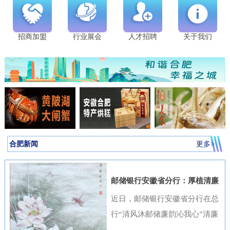
招商加盟
行业展会
人才招聘
关于我们
合肥新闻
更多>
邮储银行安徽省分行：厚植清廉
金融文化筑牢高质量发展根基
近日，邮储银行安徽省分行在总
行“清风沐邮储廉韵沁我心”清廉
金融文化作品征集活动中表现突