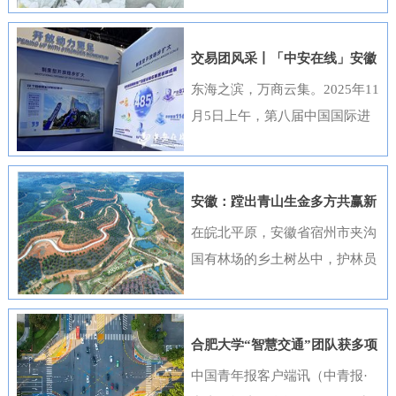
出，选送的四部作品全部获奖，
获奖数量位居全国首位，并荣
交易团风采丨「中安在线」安徽
获“优秀组织奖”。这一成绩是该
元素闪耀进博会
东海之滨，万商云集。2025年11
行持续推进清廉金融文化建设走
月5日上午，第八届中国国际进
深走实的生动体现。活动开展以
口博览会（以下简称“进博会”）
来，邮储银行安徽省分行高度重
在上海开幕，安徽交易团携科技
视、精心组织，全行员工积极响
创新成果与厚重文化底蕴再度亮
安徽：蹚出青山生金多方共赢新
应、热情参与。95名员工利用业
相，以开放之姿与世界共享发展
路径
在皖北平原，安徽省宿州市夹沟
余时间潜心创作，共提交89件作
机遇。第八届进博会安徽省交易
国有林场的乡土树丛中，护林员
品。经过严格遴选，41件优秀作
团高度重视中国国际进口博览会
巡查着侧柏、黄栌的长势；在皖
品在全省办公区域循环展播，让
参会工作，已于9月20日在合肥
南山区，歙县桂林国有林场的林
清廉之风吹遍每一个工作角落。
举办了“2025世界制造业大会—
下基地里，农户忙着采收黄栀
《廉心清颂》《缝隙》等获奖作
合肥大学“智慧交通”团队获多项
进博会外企（安徽）供需对接暨
子；在皖江之畔，马鞍山市横山
品构思精巧、寓意深刻，将廉洁
重要进展
中国青年报客户端讯（中青报·
投资交流活动”，会上，130余家
风景区内，市民和外地游客络绎