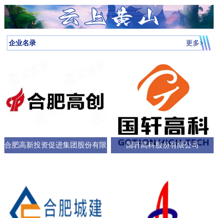
月启动，吸引全省87所高校近万名学子参与，规模创历届新高。我
向，已集聚相关机构127家，形成了“国家队引领、规上企业支撑、小
个“新家”，是街道的“八仙桌民主议事会”“议”出来的。在亳州路街
神，合肥持续优化科技创新生态，已建、在建和预研大科学装置总
圳中转至多哈的联程航线，元旦前后1413元起。厦门航空的特价航
为多云到晴天气温先降后升26日早晨最低气温-3℃左右再来看全省天
校大学生辩论队在合肥赛区比拼中强势突围，斩获赛区冠军后晋级
微企业创新”的梯次发展格局，构建了覆盖新能源汽车、集成电路、
道，“八仙桌民主议事会”正成为深化全过程人民民主的重要平
数达13个；量子信息、聚变能源、深空探测三大科创高地持续提升
线涵盖泉州、银川、运城、厦门等地，合肥至泉州、银川票价249元
气情况↓↓↓降水预报：23-24日我省有弱降水，其中24日高海拔山区有
全省16强总决赛
生物医药等多领域的检验检测服务体系。园区依托国家级质检中
台。“八仙桌”上：你一言我一语，把智慧养老的细节聊透12月22日，
全市创新能级；全市国家高新技术企业数量稳定在万户以上，研发
起。山东航空推出了合肥至桂林320元起、合肥至青岛270元起等优
雨夹雪或雪。25-31日全省以多云到晴天气为主。全省逐日降水量预
企业名录
更多>
心、省级科研平台构建协同创新体系，累计牵头或参与制定国家标
2025年安徽省人大“市县人大行”集中采访调研活动正式启动。当天上
投入强度超4%。科教融汇，加速推动成果从“书架
惠。中国东方航空提供经上海中转至万象的航班，1月1日出发859元
报气温预报：23-25日受冷空气影响，全省平均气温将下降4～6℃；
准305项，授权专利277项，创新能力持续提升。在产业生态建设
午，在合肥市庐阳区亳州路街道，讨论社区智慧养老服务项目的“八
起。中国南方航空在合肥至广州、深圳、北京大兴、西安、乌鲁木
冷空气过后，26日早晨最低气温：淮河以北-5～-3℃，淮河以南-4
上，园区通过建设“质谷孵化器”、设立总规模50亿元的产业基金、全
仙桌民主议事会”如期进行。大皖新闻记者在现场看到，“八仙
齐等航线上均有特价，其中合肥至西安255元起，国际航线经上海中
～-2℃。26-29日全省气温回升。30日前后还有一股弱冷空气影响我
面推行“金牌店小二”服务机制等一系列举措，持续优化营商环
桌”上，街道人大工委主任、区人大代表、选民代表以及群众代表们
转可至伦敦、巴厘岛等地，并可享受直减优惠。西部航空亦推出合
省。未来几天全省具体预报23日（周二）：淮河以北阴天转多云，
各抒己见，“接到智能设备报警，工作人员承诺在10—15分钟内到达
肥至重庆255元起、至贵阳350元起等特价票，并可通过海航“海天无
部分地区有小雨；淮河以南阴天有小雨。24日（周三）：淮河以北
现场，这个时限能否在协议中明确并保障？”“建议与附近医院、急救
限”产品便捷中转至更多目的地。国际
晴天；淮河以南阴天转多云，其中沿江江南有小雨，局部中雨，高
中心建立更顺畅的绿色通道机制。”在亳州路街道人大工委主任常敏
合肥高新投资促进集团股份有限
国轩高科股份有限公司
海拔山区有雨夹雪或雪。25日（周四）：全省多云。26日（周
的主持下，与会代表你一言我一语，符合街道实际情况的社区智慧
五）：全省多云到晴天。27-29日（周六至周一）：全省晴天到多
公司
养老服务方案逐渐清晰，成为可落地执行的“老有所
云。30日（周二）：江北晴天到多云，江南多云。31日（周三）：
淮河以北多云，淮河以南多云到晴天。最近冷空气活动十分频繁大
家要及时关注最新预报外