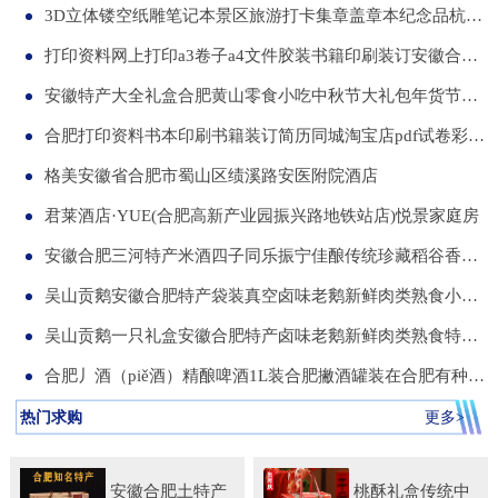
3D立体镂空纸雕笔记本景区旅游打卡集章盖章本纪念品杭州合肥昆明武汉城市文创本可定制集章册景点北京logo
打印资料网上打印a3卷子a4文件胶装书籍印刷装订安徽合肥同城服务
安徽特产大全礼盒合肥黄山零食小吃中秋节大礼包年货节送伴手礼品
合肥打印资料书本印刷书籍装订简历同城淘宝店pdf试卷彩色a34讲义
格美安徽省合肥市蜀山区绩溪路安医附院酒店
君莱酒店·YUE(合肥高新产业园振兴路地铁站店)悦景家庭房
安徽合肥三河特产米酒四子同乐振宁佳酿传统珍藏稻谷香一箱两瓶
吴山贡鹅安徽合肥特产袋装真空卤味老鹅新鲜肉类熟食小吃包河发货
吴山贡鹅一只礼盒安徽合肥特产卤味老鹅新鲜肉类熟食特色小吃包邮
合肥丿酒（piě酒）精酿啤酒1L装合肥撇酒罐装在合肥有种局叫丿酒
热门求购
更多>
安徽合肥土特产
桃酥礼盒传统中