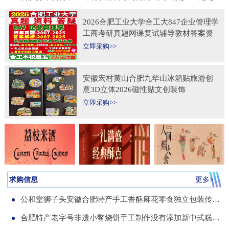
2026合肥工业大学合工大847企业管理学
工商考研真题网课复试辅导教材答案资
料考前冲刺押题预测三套卷3套题
立即采购>>
安徽宏村黄山合肥九华山冰箱贴旅游创
意3D立体2026磁性贴文创装饰
立即采购>>
求购信息
更多>
公和堂狮子头安徽合肥特产手工香酥麻花零食独立包装传统老式糕点
合肥特产老字号非遗小鳖烧饼手工制作没有添加新中式糕点伴手礼