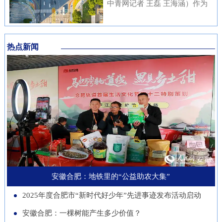
内涵与传统文化元素相融合，充
中青网记者 王磊 王海涵）作为
安徽本土知名企业与21家进博会
不绝……从生态护林到产业兴
分展现了安徽邮储员工崇廉、尚
国家新一代人工智能产业重点布
参展商代表现场洽谈并建立了联
林，从各自为战到联农共富，安
廉、守廉的坚定信念，也折射出
局城市，合肥正在着力打造低空
系。在本届进博会上，来自安徽
徽的国有林场正以一场深刻的绿
该行在推进清廉金融文化建设方
热点新闻
经济“前沿阵地”。合肥大学“智
的科技企业带来多件实物展品在
色变革，在守护江淮生态屏障的
面的扎实成效。近年来，邮储银
慧交通”团队正在基础理论、关
中国馆展出，此外，淮南、池州
同时，蹚出了一条生态效益、经
行安徽省分行始终将清廉金融文
键核心技术、人才队伍、产业发
等地市的老字号、非遗项目也展
济效益、社会效益共赢的新路
化建设摆在重要位置，通过常态
展等方面全面发力，着力支撑合
示安徽丰富的文化底蕴。进博八
径。作为全国林业大省，安徽现
化教育、制度完善与持续宣传，
肥打造综合交通枢纽科技力量。
年，安徽从一个“采购者”，努力
有国有林场100个，经营总面积
推动廉洁理念内化于心、外化于
近年来，合肥大学智能建造与交
成为“战略合作者”，合作模式也
超400万亩。近年来，安徽深入
行。在开展正面宣传教育的同
通学院积极布局低空交通发展新
从单纯的“买产品”向“引技术、
贯彻落实习近平生态文明思想，
时，该行也注重警示教育，特别
赛道，打造安徽省智慧交通大数
促升级”深化。今年安徽交易团
以国有林场改革为契机，通过创
是面向党员领导干部开展“以案
据分析与应用工程实验室等学科
新增加1个新兴产业交易分团，
新经营模式、拓展产业维度、深
安徽合肥：地铁里的“公益助农大集”
示警、以案为戒、以案促改”专
交叉创新平台，联合头部企业开
负责组织新兴产业相关单位参会
化联农机制，让昔日“只守青山
题教育，着力构建“不敢腐、不
2025年度合肥市“新时代好少年”先进事迹发布活动启动
展低空物流、城市应急等多应用
招商。这一切都服务于一个更精
不生金”的国有林场，变身成为
能腐、不想腐”的长效机制，引
场景技术攻关。2025年，团
安徽合肥：一棵树能产生多少价值？
准的目标：通过进博会，赋能安
生态保护的“主力军”、乡村振兴