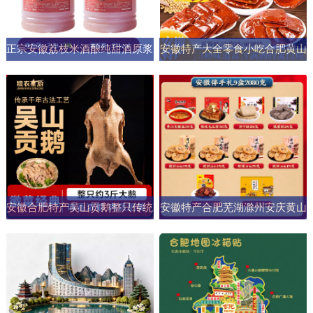
正宗安徽荔枝米酒酿纯甜酒原浆
安徽特产大全零食小吃合肥黄山
男女士果酒酒大桶零添加剂自然
烧饼糕点臭鳜鱼元旦圣诞送伴手
发酵
礼盒
安徽合肥特产吴山贡鹅整只传统
安徽特产合肥芜湖滁州安庆黄山
五香盐水卤味肉类熟食加热即食
元旦圣诞伴手礼盒零食小吃大礼
商用
包