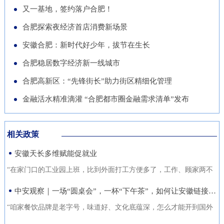
导党员干部强化作风、担当作
队“基于无人机空天信息的高速
徽正在全力发展的重点产业，努
又一基地，签约落户合肥！
的“助推器”、绿色经济的“新引
为，营造风清气正的良好政治生
公路施工安全监管技术研究”获
力推动展商变投资商。科技与开
合肥探索夜经济首店消费新场景
擎”。 扩绿兴绿护绿 筑牢美丽安
态。
批立项。该项目聚焦满足高速公
放 安徽元素亮相中国馆在今年
徽生态屏障清晨五点，潜山市驼
安徽合肥：新时代好少年，拔节在生长
路施工全过程的可视化、智能化
的中国馆区域，比亚迪旗下全球
岭国有林场东风管护点，今年57
合肥稳居数字经济新一线城市
监管需求，通过无人机与 AI 算
最快汽车仰望U9、在2025机器
岁的护林员余宋江已经背上巡山
法结合，实现高速公路施工安全
合肥高新区：“先锋街长”助力街区精细化管理
人足球世界杯上夺冠的人形机器
包，踏上了蜿蜒的林间小路。从
隐患实时识别与动态预警，构建
人、可
金融活水精准滴灌 “合肥都市圈金融需求清单”发布
1988年参加工作起，这条巡山路
无人机“巡航-识别-预警-处置”闭
线他走了37年。“冬季气候干
环管理体系，搭建多源数据融合
燥、大风天气较多，是森林防火
相关政策
的高速公路施工安全监管平台。
关键期，我们加大了巡山频次。
安徽天长多维赋能促就业
目前，学院与企业联合开展低空
现在，山上又增加了新设备，跟
交通领航人才实训基地建设，将
“在家门口的工业园上班，比到外面打工方便多了，工作、顾家两不
以前比，各方面
通过开设“微专业”、打造“新专
误，收入也不差。”12月21日，来自安徽省天长市仁和集镇的书房村
中安观察｜一场“圆桌会”，一杯“下午茶”，如何让安徽链接世界？
业”等方式，致力于培养具备低
村民张守风手上熟练地焊接高压包，在车间忙活着。张守风的成功
“咱家餐饮品牌是老字号，味道好、文化底蕴深，怎么才能开到国外
空系统设计、开发、管理与服务
就业得益于该镇主办的“返乡归巢就业圆梦”暖心活动，而跟他一样在
去？” “我们做印刷的，听说澳洲那边市场不错，具体啥情况？有