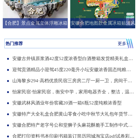
【合肥】景点金属立体浮雕冰箱
安徽合肥地图款金属冰箱贴清风
贴旅游纪念品文创伴手礼国潮礼
阁明教寺旅游纪念品刻字送朋友
物
礼物
热门推荐
更多>
安徽古井镇原浆酒42度52度浓香型白酒整箱发货精美礼盒纯粮食白酒
迎驾贡酒精品小迎驾45度220毫升小坛安徽浓香固态纯粮酒整箱12瓶
山海黎乡294·高档优质民宿三房房二厅一厨一卫，房间干净整洁，可短住，可长租
怡家民宿·怡家民宿，衡安中学，家用电器齐全，整洁，温馨，可短租，月租
安徽武林风酒业年份窖藏20酒一箱6瓶52度纯粮浓香型
安徽特产大全礼盒合肥黄山零食小吃中秋节大礼包年货节送伴手礼品
安徽合肥特产老字号公和堂狮子头麻花酥脆手工制作中式糕点伴手礼
合肥打印资料书本印刷书籍装订简历同城淘宝店pdf试卷彩色a34讲义