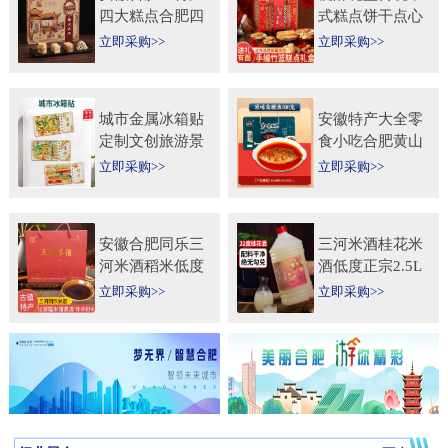
四大糕点合肥四
式糕点饼干点心
大名点礼盒零食
特产食品伴手礼
立即采购>>
立即采购>>
小吃年货节送人
送礼长辈过年货
团购
礼品
城市金属冰箱贴
安徽特产大全零
定制文创旅游景
食小吃合肥黄山
区纪念礼品定做
烧饼糕点臭鳜鱼
立即采购>>
立即采购>>
logo企业宣传冰
元旦圣诞送伴手
箱贴
礼盒
安徽合肥同乐三
三河米酒桂花米
河米酒稻米低度
酒低度正宗2.5L
甜黄酒坛装
桶纯手工安徽糯
立即采购>>
立即采购>>
450ml×2瓶礼盒
米酒桂花果酒无
送礼自饮
添加