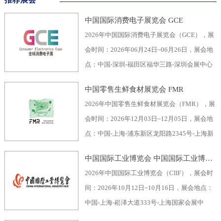
中国国际消费电子展览会 GCE
2026年中国国际消费电子展览会（GCE），展
会时间：2026年06月24日~06月26日，展会地
点：中国-深圳-福田区福华三路-深圳会展中心
（福田区），主办方：深圳市电子行业协会、
中国零售生鲜食材展览会 FMR
深圳振华展览有限公司，举办周期：一年一
2026年中国零售生鲜食材展览会（FMR），展
届，展会面积：40000平米，参展观众：60000
会时间：2026年12月03日~12月05日，展会地
人，参展商数量及参展品牌达到400家。2026
点：中国-上海-浦东新区龙阳路2345号-上海新
全球消费电子展暨深圳国际消费电子展览
国际博览中心，主办方：上海市品牌授权经营
会“GCE”，致力于为全球消费电子生产企业、
中国国际工业博览会 中国国际工业博览会 CIIF
企业协会自有品牌专业委员会，举办周期：一
代加工商、代理商、国内国际采购商、零配件
2026年中国国际工业博览会（CIIF），展会时
年一届，展会面积：70000平米，参展观众：
商、相关产业服务供应商等打造全面、集中的
间：2026年10月12日~10月16日，展会地点：
30000人，参展商数量及参展品牌达到1500
一站式采购交易合作平台，涵盖了电脑/手机及
中国-上海-崧泽大道333号-上海国家会展中
家。中国零售生鲜食材展览会FMR（国际生鲜
周边产品、音视频产品、家用电器、车载电
心，主办方：工业和信息化部、国家发展和改