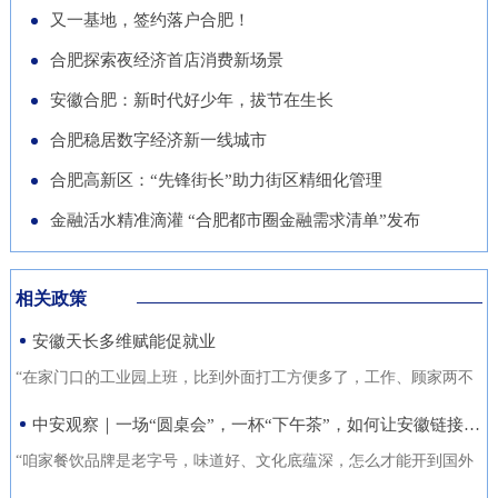
导党员干部强化作风、担当作
队“基于无人机空天信息的高速
徽正在全力发展的重点产业，努
又一基地，签约落户合肥！
的“助推器”、绿色经济的“新引
为，营造风清气正的良好政治生
公路施工安全监管技术研究”获
力推动展商变投资商。科技与开
合肥探索夜经济首店消费新场景
擎”。 扩绿兴绿护绿 筑牢美丽安
态。
批立项。该项目聚焦满足高速公
放 安徽元素亮相中国馆在今年
徽生态屏障清晨五点，潜山市驼
安徽合肥：新时代好少年，拔节在生长
路施工全过程的可视化、智能化
的中国馆区域，比亚迪旗下全球
岭国有林场东风管护点，今年57
合肥稳居数字经济新一线城市
监管需求，通过无人机与 AI 算
最快汽车仰望U9、在2025机器
岁的护林员余宋江已经背上巡山
法结合，实现高速公路施工安全
合肥高新区：“先锋街长”助力街区精细化管理
人足球世界杯上夺冠的人形机器
包，踏上了蜿蜒的林间小路。从
隐患实时识别与动态预警，构建
人、可
金融活水精准滴灌 “合肥都市圈金融需求清单”发布
1988年参加工作起，这条巡山路
无人机“巡航-识别-预警-处置”闭
线他走了37年。“冬季气候干
环管理体系，搭建多源数据融合
燥、大风天气较多，是森林防火
相关政策
的高速公路施工安全监管平台。
关键期，我们加大了巡山频次。
安徽天长多维赋能促就业
目前，学院与企业联合开展低空
现在，山上又增加了新设备，跟
交通领航人才实训基地建设，将
“在家门口的工业园上班，比到外面打工方便多了，工作、顾家两不
以前比，各方面
通过开设“微专业”、打造“新专
误，收入也不差。”12月21日，来自安徽省天长市仁和集镇的书房村
中安观察｜一场“圆桌会”，一杯“下午茶”，如何让安徽链接世界？
业”等方式，致力于培养具备低
村民张守风手上熟练地焊接高压包，在车间忙活着。张守风的成功
“咱家餐饮品牌是老字号，味道好、文化底蕴深，怎么才能开到国外
空系统设计、开发、管理与服务
就业得益于该镇主办的“返乡归巢就业圆梦”暖心活动，而跟他一样在
去？” “我们做印刷的，听说澳洲那边市场不错，具体啥情况？有