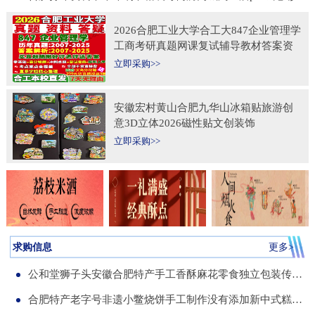
2026合肥工业大学合工大847企业管理学
工商考研真题网课复试辅导教材答案资
料考前冲刺押题预测三套卷3套题
立即采购>>
安徽宏村黄山合肥九华山冰箱贴旅游创
意3D立体2026磁性贴文创装饰
立即采购>>
求购信息
更多>
公和堂狮子头安徽合肥特产手工香酥麻花零食独立包装传统老式糕点
合肥特产老字号非遗小鳖烧饼手工制作没有添加新中式糕点伴手礼