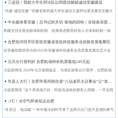
三连冠！我校大学生辩论队以辩践信赋能诚信安徽建设
能力的复合型“低空人才”。如
家门口实现就业的还有200余人。张守风求职经历是该市创新“4+”模
没有好机会？” …… 不像开会，倒像老朋友凑一块儿喝喝
今，大数据和智能算法加持的智
式，高质高效推动就业创业工作的一个小小缩影。就业是老百姓最
“共建‘诚信安徽’”安徽省第四届大学生诚信主题辩论赛决赛在安徽大
茶、聊聊天。 12月18日，芜湖迎来了一批特别的客人，有从国
慧交通“大脑”正助力
关心的事，也是社会稳定的基石。今年以来，天长市始终把稳就业
学龙河校区宛君礼堂圆满收官。安徽大学大学生辩论队凭借扎实的
中央媒体看安徽｜总书记的关切·落地的回响｜全链条深度融合 合肥创新“聚能”
外专程飞回来的，有从港澳、沪苏浙赶来的，也有安徽本地的侨界
放在突出位置，从群众实际需求出发，创新“4+”模式，因地制宜、分
理论功底、敏捷的思辨能力与默契的团队协作，一路过关斩将，最
青年和企业家。大家手捧清茶，话题却跨越山海，围绕安徽如
构建支持全面创新体制机制，统筹推进教育科技人才体制机制一体
类施策，不断优化服务方式，打通就业服务的“最后一公里”，让更多
终夺得冠军，在本项赛事中实现三连冠，以青春之声为“诚信安徽”建
何“链”接世界展开对话。 2025皖港澳“侨青圆桌会”“侨青下午
改革，完善金融支持科技创新的政策和机制，推动创新链产业链资
合肥包河经开区获批安徽省首批科技服务业创新发展集聚区
人端稳了“饭碗”，过上了更安心的日子。通过“平台+就业”提升服务
设再注青春能量。本届比赛由安徽省发展改革委、安徽省教育厅主
茶”聊了啥？能给安徽企业“出海”带来什么新主意？ 无限商
金链人才链深度融合。”——2024年10月18日，习近平总书记在安徽
质效。2025年，该市依托人力资源市场、安徽公共招聘网、“就在天
办，安徽广播电视台承办。决赛现场，省发展改革委党组成员、副
在安徽创新馆举办的2025年安徽省科技服务业高质量发展生态大会
机 “安徽发展为侨青创业提供绝佳机遇” “当下的安徽，正成
考察时指出橘红色火环被“锁”进罐体，飞速旋转中，不断产生能量。
长”信息系统等线上线下平台，举办“春风行动”、就业援助月、“千企
主任张云，省教育厅二级巡视员周晓芹，安徽大学党委书记虞宝
上，首批安徽省科技服务业创新发展集聚区正式发布。合肥包河经
元旦出行迎利好 合肥机场特价机票最低249元起
为全球创新资源的重要汇聚地，为我们侨界青年提供了绝佳的创业
今年，安徽合肥科学岛的“人造太阳”——全超导托卡马克核聚变实验
百校行”、夜市招聘等各类招聘活动80多场，组织招聘企业1058家
桃，淮北师范大学校长张焕明，安徽广播电视台党委委员、副总编
济开发区凭借其在检验检测领域的特色集聚与创新生态，成功入选
舞台。”安徽省侨青会执行会长、韩国安徽商会荣誉会长韩军说。作
装置（EAST）实现1亿摄氏度1066秒的高约束模等离子体运行。围
大皖新闻讯 2026年元旦假期临近，为满足旅客出行需求，合肥机场
（次），提供就业岗位5.45万个（次），促成劳动者与企业达成就业
辑袁卫东现场观看比赛。决赛现场，我校大学生辩论队与淮北师范
首批名单，标志着园区在科技服务业发展上迈入省级示范行列。本
为一名从淮南走出去的餐饮人，他深切体会到侨界青年的独特优
绕EAST、聚变堆主机关键系统综合研究设施、紧凑型聚变能实验装
联合各运营航空公司推出大量特价机票，境内航线票价低至249元
市县人大行丨合肥市亳州路街道“八仙桌民主议事会”让“老有所养”落地生根
意向近4万人（次），实现城镇新增就业3万余人，新增转移农业劳
大学大学生辩论队围绕“建设信用安徽，重点在于政务诚信引领/经营
次大会以“聚力科技服务·共育创新生态”为主题，旨在贯彻落实《安
势：既拥有国际视野和跨文化沟通能力，又深怀桑梓之情，天然成
置等大科学装置，合肥布局建设能源研究院，百亿元级聚变能源产
起，国际直飞航线851元起，为市民元旦出游提供了高性价比的选
动力7850人，有效拓展了就
主体信用赋能”展开巅峰对决。我校辩手紧扣主题，旁征博引政策案
徽省科技服务业高质量发展行动方案（2025—2027年）》，加快构
大皖新闻讯 “这个养老地方好，吃饭洗澡啥的都有人照顾，一开业我
为连接安徽与世界的“超级联系人”。 在韩军看来，侨青肩负着双
业集群加速形成。2024年10月18日，习近平总书记在安徽考察时指
择。中国国际航空推出合肥至北京首都420元起、合肥至成都天府
例，攻防有序、论证有力，最终凭借出色表现斩获冠军。上海交通
建全省统一的科技大市场，深化“政产学研金服用”融合，培育新质生
跟老伴儿就住进来了。你看，我把我们全家福都带过来放在这儿
-3℃！冷空气即将抵达合肥
重使命：既要当好安徽的“金牌推销员”，把家乡的好产品、好技术推
出：“构建支持全面创新体制机制，统筹推进教育科技人才体制机制
305元起的特惠航班。深圳航空在合肥至深圳、广州、成都天府、泉
大学、南京大学大学生辩论队带来的表演赛，为赛事增添思想火
产力。包河经开区的入选，是对园区长期聚焦科技服务、构建产业
了，住在这就像家一样。”12月22日上午，在合肥市庐阳区亳州路街
向全球；也要做好“智慧引进者”，将海外成功的商业模式与创新经验
一体改革，完善金融支持科技创新的政策和机制，推动创新链产业
州等热门航线上均投放了优惠价格，其中合肥至成都天府260元起，
“冬至过，地冻破”一年中最冷的时节来了这两天出门是不是感到寒气
花，我校队员也借此与省外名校学子交流学习、拓宽视野。赛事自9
生态成效的权威认可。包河经开区以检验检测认证为特色发展方
道养老综合体，今年82岁的吴奶奶告诉大皖新闻记者，现在住的这
带
链资金链人才链深度融合。”深入贯彻落实习近平总书记重要指示精
合肥至深圳航班每日六班，特惠价450元起。此外，深航还提供经深
逼人据合肥气象台消息受南下冷空气影响今天白天有小雨24日起转