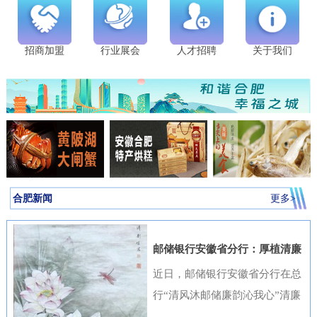
招商加盟
行业展会
人才招聘
关于我们
合肥新闻
更多>
邮储银行安徽省分行：厚植清廉
金融文化筑牢高质量发展根基
近日，邮储银行安徽省分行在总
行“清风沐邮储廉韵沁我心”清廉
金融文化作品征集活动中表现突