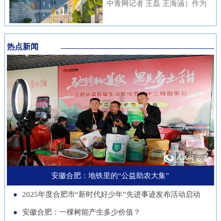
内涵与传统文化元素相融合，充
中青网记者 王磊 王海涵）作为
安徽本土知名企业与21家进博会
不绝……从生态护林到产业兴
分展现了安徽邮储员工崇廉、尚
国家新一代人工智能产业重点布
参展商代表现场洽谈并建立了联
林，从各自为战到联农共富，安
廉、守廉的坚定信念，也折射出
局城市，合肥正在着力打造低空
系。在本届进博会上，来自安徽
徽的国有林场正以一场深刻的绿
该行在推进清廉金融文化建设方
热点新闻
经济“前沿阵地”。合肥大学“智
的科技企业带来多件实物展品在
色变革，在守护江淮生态屏障的
面的扎实成效。近年来，邮储银
慧交通”团队正在基础理论、关
中国馆展出，此外，淮南、池州
同时，蹚出了一条生态效益、经
行安徽省分行始终将清廉金融文
键核心技术、人才队伍、产业发
等地市的老字号、非遗项目也展
济效益、社会效益共赢的新路
化建设摆在重要位置，通过常态
展等方面全面发力，着力支撑合
示安徽丰富的文化底蕴。进博八
径。作为全国林业大省，安徽现
化教育、制度完善与持续宣传，
肥打造综合交通枢纽科技力量。
年，安徽从一个“采购者”，努力
有国有林场100个，经营总面积
推动廉洁理念内化于心、外化于
近年来，合肥大学智能建造与交
成为“战略合作者”，合作模式也
超400万亩。近年来，安徽深入
行。在开展正面宣传教育的同
通学院积极布局低空交通发展新
从单纯的“买产品”向“引技术、
贯彻落实习近平生态文明思想，
时，该行也注重警示教育，特别
赛道，打造安徽省智慧交通大数
促升级”深化。今年安徽交易团
以国有林场改革为契机，通过创
是面向党员领导干部开展“以案
据分析与应用工程实验室等学科
新增加1个新兴产业交易分团，
新经营模式、拓展产业维度、深
安徽合肥：地铁里的“公益助农大集”
示警、以案为戒、以案促改”专
交叉创新平台，联合头部企业开
负责组织新兴产业相关单位参会
化联农机制，让昔日“只守青山
题教育，着力构建“不敢腐、不
2025年度合肥市“新时代好少年”先进事迹发布活动启动
展低空物流、城市应急等多应用
招商。这一切都服务于一个更精
不生金”的国有林场，变身成为
能腐、不想腐”的长效机制，引
场景技术攻关。2025年，团
安徽合肥：一棵树能产生多少价值？
准的目标：通过进博会，赋能安
生态保护的“主力军”、乡村振兴