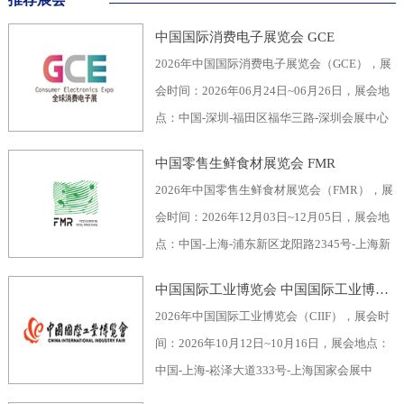
中国国际消费电子展览会 GCE
2026年中国国际消费电子展览会（GCE），展
会时间：2026年06月24日~06月26日，展会地
点：中国-深圳-福田区福华三路-深圳会展中心
（福田区），主办方：深圳市电子行业协会、
中国零售生鲜食材展览会 FMR
深圳振华展览有限公司，举办周期：一年一
2026年中国零售生鲜食材展览会（FMR），展
届，展会面积：40000平米，参展观众：60000
会时间：2026年12月03日~12月05日，展会地
人，参展商数量及参展品牌达到400家。2026
点：中国-上海-浦东新区龙阳路2345号-上海新
全球消费电子展暨深圳国际消费电子展览
国际博览中心，主办方：上海市品牌授权经营
会“GCE”，致力于为全球消费电子生产企业、
中国国际工业博览会 中国国际工业博览会 CIIF
企业协会自有品牌专业委员会，举办周期：一
代加工商、代理商、国内国际采购商、零配件
2026年中国国际工业博览会（CIIF），展会时
年一届，展会面积：70000平米，参展观众：
商、相关产业服务供应商等打造全面、集中的
间：2026年10月12日~10月16日，展会地点：
30000人，参展商数量及参展品牌达到1500
一站式采购交易合作平台，涵盖了电脑/手机及
中国-上海-崧泽大道333号-上海国家会展中
家。中国零售生鲜食材展览会FMR（国际生鲜
周边产品、音视频产品、家用电器、车载电
心，主办方：工业和信息化部、国家发展和改