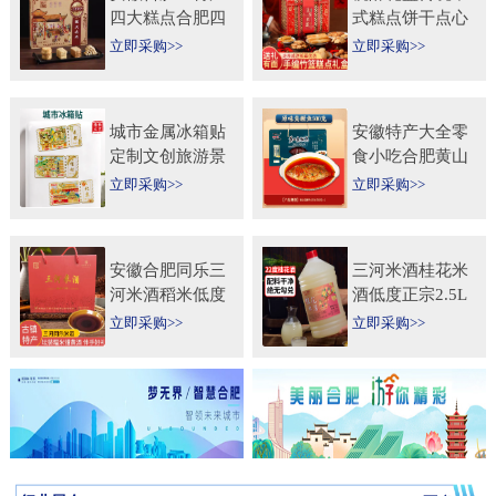
四大糕点合肥四
式糕点饼干点心
大名点礼盒零食
特产食品伴手礼
立即采购>>
立即采购>>
小吃年货节送人
送礼长辈过年货
团购
礼品
城市金属冰箱贴
安徽特产大全零
定制文创旅游景
食小吃合肥黄山
区纪念礼品定做
烧饼糕点臭鳜鱼
立即采购>>
立即采购>>
logo企业宣传冰
元旦圣诞送伴手
箱贴
礼盒
安徽合肥同乐三
三河米酒桂花米
河米酒稻米低度
酒低度正宗2.5L
甜黄酒坛装
桶纯手工安徽糯
立即采购>>
立即采购>>
450ml×2瓶礼盒
米酒桂花果酒无
送礼自饮
添加