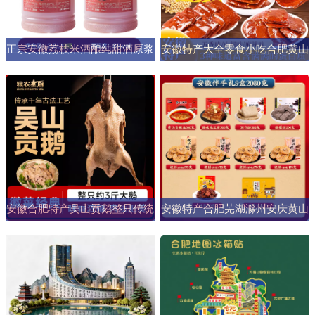
正宗安徽荔枝米酒酿纯甜酒原浆
安徽特产大全零食小吃合肥黄山
男女士果酒酒大桶零添加剂自然
烧饼糕点臭鳜鱼元旦圣诞送伴手
发酵
礼盒
安徽合肥特产吴山贡鹅整只传统
安徽特产合肥芜湖滁州安庆黄山
五香盐水卤味肉类熟食加热即食
元旦圣诞伴手礼盒零食小吃大礼
商用
包