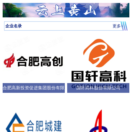
月启动，吸引全省87所高校近万名学子参与，规模创历届新高。我
向，已集聚相关机构127家，形成了“国家队引领、规上企业支撑、小
个“新家”，是街道的“八仙桌民主议事会”“议”出来的。在亳州路街
神，合肥持续优化科技创新生态，已建、在建和预研大科学装置总
圳中转至多哈的联程航线，元旦前后1413元起。厦门航空的特价航
为多云到晴天气温先降后升26日早晨最低气温-3℃左右再来看全省天
校大学生辩论队在合肥赛区比拼中强势突围，斩获赛区冠军后晋级
微企业创新”的梯次发展格局，构建了覆盖新能源汽车、集成电路、
道，“八仙桌民主议事会”正成为深化全过程人民民主的重要平
数达13个；量子信息、聚变能源、深空探测三大科创高地持续提升
线涵盖泉州、银川、运城、厦门等地，合肥至泉州、银川票价249元
气情况↓↓↓降水预报：23-24日我省有弱降水，其中24日高海拔山区有
全省16强总决赛
生物医药等多领域的检验检测服务体系。园区依托国家级质检中
台。“八仙桌”上：你一言我一语，把智慧养老的细节聊透12月22日，
全市创新能级；全市国家高新技术企业数量稳定在万户以上，研发
起。山东航空推出了合肥至桂林320元起、合肥至青岛270元起等优
雨夹雪或雪。25-31日全省以多云到晴天气为主。全省逐日降水量预
企业名录
更多>
心、省级科研平台构建协同创新体系，累计牵头或参与制定国家标
2025年安徽省人大“市县人大行”集中采访调研活动正式启动。当天上
投入强度超4%。科教融汇，加速推动成果从“书架
惠。中国东方航空提供经上海中转至万象的航班，1月1日出发859元
报气温预报：23-25日受冷空气影响，全省平均气温将下降4～6℃；
准305项，授权专利277项，创新能力持续提升。在产业生态建设
午，在合肥市庐阳区亳州路街道，讨论社区智慧养老服务项目的“八
起。中国南方航空在合肥至广州、深圳、北京大兴、西安、乌鲁木
冷空气过后，26日早晨最低气温：淮河以北-5～-3℃，淮河以南-4
上，园区通过建设“质谷孵化器”、设立总规模50亿元的产业基金、全
仙桌民主议事会”如期进行。大皖新闻记者在现场看到，“八仙
齐等航线上均有特价，其中合肥至西安255元起，国际航线经上海中
～-2℃。26-29日全省气温回升。30日前后还有一股弱冷空气影响我
面推行“金牌店小二”服务机制等一系列举措，持续优化营商环
桌”上，街道人大工委主任、区人大代表、选民代表以及群众代表们
转可至伦敦、巴厘岛等地，并可享受直减优惠。西部航空亦推出合
省。未来几天全省具体预报23日（周二）：淮河以北阴天转多云，
各抒己见，“接到智能设备报警，工作人员承诺在10—15分钟内到达
肥至重庆255元起、至贵阳350元起等特价票，并可通过海航“海天无
部分地区有小雨；淮河以南阴天有小雨。24日（周三）：淮河以北
现场，这个时限能否在协议中明确并保障？”“建议与附近医院、急救
限”产品便捷中转至更多目的地。国际
晴天；淮河以南阴天转多云，其中沿江江南有小雨，局部中雨，高
中心建立更顺畅的绿色通道机制。”在亳州路街道人大工委主任常敏
合肥高新投资促进集团股份有限
国轩高科股份有限公司
海拔山区有雨夹雪或雪。25日（周四）：全省多云。26日（周
的主持下，与会代表你一言我一语，符合街道实际情况的社区智慧
五）：全省多云到晴天。27-29日（周六至周一）：全省晴天到多
公司
养老服务方案逐渐清晰，成为可落地执行的“老有所
云。30日（周二）：江北晴天到多云，江南多云。31日（周三）：
淮河以北多云，淮河以南多云到晴天。最近冷空气活动十分频繁大
家要及时关注最新预报外