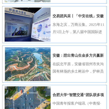
出，选送的四部作品全部获奖，
获奖数量位居全国首位，并荣
交易团风采丨「中安在线」安徽
获“优秀组织奖”。这一成绩是该
元素闪耀进博会
东海之滨，万商云集。2025年11
行持续推进清廉金融文化建设走
月5日上午，第八届中国国际进
深走实的生动体现。活动开展以
口博览会（以下简称“进博会”）
来，邮储银行安徽省分行高度重
在上海开幕，安徽交易团携科技
视、精心组织，全行员工积极响
创新成果与厚重文化底蕴再度亮
安徽：蹚出青山生金多方共赢新
应、热情参与。95名员工利用业
相，以开放之姿与世界共享发展
路径
在皖北平原，安徽省宿州市夹沟
余时间潜心创作，共提交89件作
机遇。第八届进博会安徽省交易
国有林场的乡土树丛中，护林员
品。经过严格遴选，41件优秀作
团高度重视中国国际进口博览会
巡查着侧柏、黄栌的长势；在皖
品在全省办公区域循环展播，让
参会工作，已于9月20日在合肥
南山区，歙县桂林国有林场的林
清廉之风吹遍每一个工作角落。
举办了“2025世界制造业大会—
下基地里，农户忙着采收黄栀
《廉心清颂》《缝隙》等获奖作
合肥大学“智慧交通”团队获多项
进博会外企（安徽）供需对接暨
子；在皖江之畔，马鞍山市横山
品构思精巧、寓意深刻，将廉洁
重要进展
中国青年报客户端讯（中青报·
投资交流活动”，会上，130余家
风景区内，市民和外地游客络绎