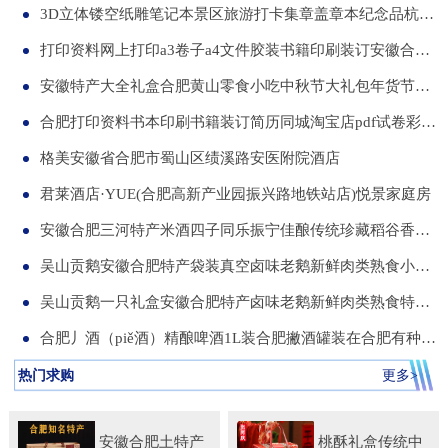
3D立体镂空纸雕笔记本景区旅游打卡集章盖章本纪念品杭州合肥昆明武汉城市文创本可定制集章册景点北京logo
打印资料网上打印a3卷子a4文件胶装书籍印刷装订安徽合肥同城服务
安徽特产大全礼盒合肥黄山零食小吃中秋节大礼包年货节送伴手礼品
合肥打印资料书本印刷书籍装订简历同城淘宝店pdf试卷彩色a34讲义
格美安徽省合肥市蜀山区绩溪路安医附院酒店
君莱酒店·YUE(合肥高新产业园振兴路地铁站店)悦景家庭房
安徽合肥三河特产米酒四子同乐振宁佳酿传统珍藏稻谷香一箱两瓶
吴山贡鹅安徽合肥特产袋装真空卤味老鹅新鲜肉类熟食小吃包河发货
吴山贡鹅一只礼盒安徽合肥特产卤味老鹅新鲜肉类熟食特色小吃包邮
合肥丿酒（piě酒）精酿啤酒1L装合肥撇酒罐装在合肥有种局叫丿酒
热门求购
更多>
安徽合肥土特产
桃酥礼盒传统中