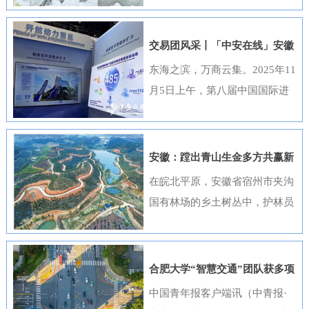
出，选送的四部作品全部获奖，
获奖数量位居全国首位，并荣
交易团风采丨「中安在线」安徽
获“优秀组织奖”。这一成绩是该
元素闪耀进博会
东海之滨，万商云集。2025年11
行持续推进清廉金融文化建设走
月5日上午，第八届中国国际进
深走实的生动体现。活动开展以
口博览会（以下简称“进博会”）
来，邮储银行安徽省分行高度重
在上海开幕，安徽交易团携科技
视、精心组织，全行员工积极响
创新成果与厚重文化底蕴再度亮
安徽：蹚出青山生金多方共赢新
应、热情参与。95名员工利用业
相，以开放之姿与世界共享发展
路径
在皖北平原，安徽省宿州市夹沟
余时间潜心创作，共提交89件作
机遇。第八届进博会安徽省交易
国有林场的乡土树丛中，护林员
品。经过严格遴选，41件优秀作
团高度重视中国国际进口博览会
巡查着侧柏、黄栌的长势；在皖
品在全省办公区域循环展播，让
参会工作，已于9月20日在合肥
南山区，歙县桂林国有林场的林
清廉之风吹遍每一个工作角落。
举办了“2025世界制造业大会—
下基地里，农户忙着采收黄栀
《廉心清颂》《缝隙》等获奖作
合肥大学“智慧交通”团队获多项
进博会外企（安徽）供需对接暨
子；在皖江之畔，马鞍山市横山
品构思精巧、寓意深刻，将廉洁
重要进展
中国青年报客户端讯（中青报·
投资交流活动”，会上，130余家
风景区内，市民和外地游客络绎