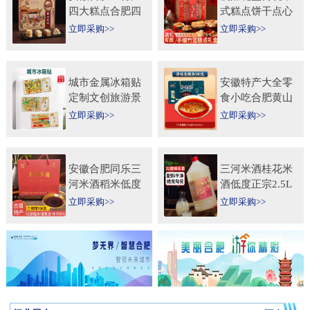
四大糕点合肥四
式糕点饼干点心
大名点礼盒零食
特产食品伴手礼
立即采购>>
立即采购>>
小吃年货节送人
送礼长辈过年货
团购
礼品
城市金属冰箱贴
安徽特产大全零
定制文创旅游景
食小吃合肥黄山
区纪念礼品定做
烧饼糕点臭鳜鱼
立即采购>>
立即采购>>
logo企业宣传冰
元旦圣诞送伴手
箱贴
礼盒
安徽合肥同乐三
三河米酒桂花米
河米酒稻米低度
酒低度正宗2.5L
甜黄酒坛装
桶纯手工安徽糯
立即采购>>
立即采购>>
450ml×2瓶礼盒
米酒桂花果酒无
送礼自饮
添加