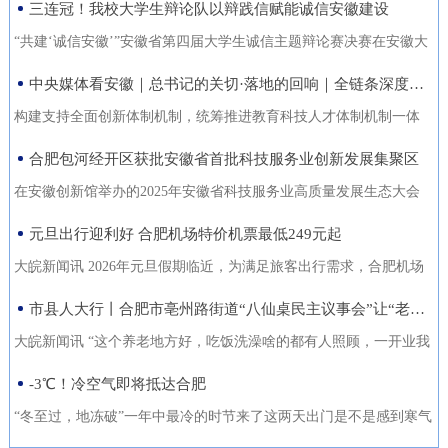
三连冠！我校大学生辩论队以辩践信赋能诚信安徽建设
能力的复合型“低空人才”。如
家门口实现就业的还有200余人。张守风求职经历是该市创新“4+”模
没有好机会？” …… 不像开会，倒像老朋友凑一块儿喝喝
今，大数据和智能算法加持的智
式，高质高效推动就业创业工作的一个小小缩影。就业是老百姓最
“共建‘诚信安徽’”安徽省第四届大学生诚信主题辩论赛决赛在安徽大
茶、聊聊天。 12月18日，芜湖迎来了一批特别的客人，有从国
慧交通“大脑”正助力
关心的事，也是社会稳定的基石。今年以来，天长市始终把稳就业
学龙河校区宛君礼堂圆满收官。安徽大学大学生辩论队凭借扎实的
中央媒体看安徽｜总书记的关切·落地的回响｜全链条深度融合 合肥创新“聚能”
外专程飞回来的，有从港澳、沪苏浙赶来的，也有安徽本地的侨界
放在突出位置，从群众实际需求出发，创新“4+”模式，因地制宜、分
理论功底、敏捷的思辨能力与默契的团队协作，一路过关斩将，最
青年和企业家。大家手捧清茶，话题却跨越山海，围绕安徽如
构建支持全面创新体制机制，统筹推进教育科技人才体制机制一体
类施策，不断优化服务方式，打通就业服务的“最后一公里”，让更多
终夺得冠军，在本项赛事中实现三连冠，以青春之声为“诚信安徽”建
何“链”接世界展开对话。 2025皖港澳“侨青圆桌会”“侨青下午
改革，完善金融支持科技创新的政策和机制，推动创新链产业链资
合肥包河经开区获批安徽省首批科技服务业创新发展集聚区
人端稳了“饭碗”，过上了更安心的日子。通过“平台+就业”提升服务
设再注青春能量。本届比赛由安徽省发展改革委、安徽省教育厅主
茶”聊了啥？能给安徽企业“出海”带来什么新主意？ 无限商
金链人才链深度融合。”——2024年10月18日，习近平总书记在安徽
质效。2025年，该市依托人力资源市场、安徽公共招聘网、“就在天
办，安徽广播电视台承办。决赛现场，省发展改革委党组成员、副
在安徽创新馆举办的2025年安徽省科技服务业高质量发展生态大会
机 “安徽发展为侨青创业提供绝佳机遇” “当下的安徽，正成
考察时指出橘红色火环被“锁”进罐体，飞速旋转中，不断产生能量。
长”信息系统等线上线下平台，举办“春风行动”、就业援助月、“千企
主任张云，省教育厅二级巡视员周晓芹，安徽大学党委书记虞宝
上，首批安徽省科技服务业创新发展集聚区正式发布。合肥包河经
元旦出行迎利好 合肥机场特价机票最低249元起
为全球创新资源的重要汇聚地，为我们侨界青年提供了绝佳的创业
今年，安徽合肥科学岛的“人造太阳”——全超导托卡马克核聚变实验
百校行”、夜市招聘等各类招聘活动80多场，组织招聘企业1058家
桃，淮北师范大学校长张焕明，安徽广播电视台党委委员、副总编
济开发区凭借其在检验检测领域的特色集聚与创新生态，成功入选
舞台。”安徽省侨青会执行会长、韩国安徽商会荣誉会长韩军说。作
装置（EAST）实现1亿摄氏度1066秒的高约束模等离子体运行。围
大皖新闻讯 2026年元旦假期临近，为满足旅客出行需求，合肥机场
（次），提供就业岗位5.45万个（次），促成劳动者与企业达成就业
辑袁卫东现场观看比赛。决赛现场，我校大学生辩论队与淮北师范
首批名单，标志着园区在科技服务业发展上迈入省级示范行列。本
为一名从淮南走出去的餐饮人，他深切体会到侨界青年的独特优
绕EAST、聚变堆主机关键系统综合研究设施、紧凑型聚变能实验装
联合各运营航空公司推出大量特价机票，境内航线票价低至249元
市县人大行丨合肥市亳州路街道“八仙桌民主议事会”让“老有所养”落地生根
意向近4万人（次），实现城镇新增就业3万余人，新增转移农业劳
大学大学生辩论队围绕“建设信用安徽，重点在于政务诚信引领/经营
次大会以“聚力科技服务·共育创新生态”为主题，旨在贯彻落实《安
势：既拥有国际视野和跨文化沟通能力，又深怀桑梓之情，天然成
置等大科学装置，合肥布局建设能源研究院，百亿元级聚变能源产
起，国际直飞航线851元起，为市民元旦出游提供了高性价比的选
动力7850人，有效拓展了就
主体信用赋能”展开巅峰对决。我校辩手紧扣主题，旁征博引政策案
徽省科技服务业高质量发展行动方案（2025—2027年）》，加快构
大皖新闻讯 “这个养老地方好，吃饭洗澡啥的都有人照顾，一开业我
为连接安徽与世界的“超级联系人”。 在韩军看来，侨青肩负着双
业集群加速形成。2024年10月18日，习近平总书记在安徽考察时指
择。中国国际航空推出合肥至北京首都420元起、合肥至成都天府
例，攻防有序、论证有力，最终凭借出色表现斩获冠军。上海交通
建全省统一的科技大市场，深化“政产学研金服用”融合，培育新质生
跟老伴儿就住进来了。你看，我把我们全家福都带过来放在这儿
-3℃！冷空气即将抵达合肥
重使命：既要当好安徽的“金牌推销员”，把家乡的好产品、好技术推
出：“构建支持全面创新体制机制，统筹推进教育科技人才体制机制
305元起的特惠航班。深圳航空在合肥至深圳、广州、成都天府、泉
大学、南京大学大学生辩论队带来的表演赛，为赛事增添思想火
产力。包河经开区的入选，是对园区长期聚焦科技服务、构建产业
了，住在这就像家一样。”12月22日上午，在合肥市庐阳区亳州路街
向全球；也要做好“智慧引进者”，将海外成功的商业模式与创新经验
一体改革，完善金融支持科技创新的政策和机制，推动创新链产业
州等热门航线上均投放了优惠价格，其中合肥至成都天府260元起，
“冬至过，地冻破”一年中最冷的时节来了这两天出门是不是感到寒气
花，我校队员也借此与省外名校学子交流学习、拓宽视野。赛事自9
生态成效的权威认可。包河经开区以检验检测认证为特色发展方
道养老综合体，今年82岁的吴奶奶告诉大皖新闻记者，现在住的这
带
链资金链人才链深度融合。”深入贯彻落实习近平总书记重要指示精
合肥至深圳航班每日六班，特惠价450元起。此外，深航还提供经深
逼人据合肥气象台消息受南下冷空气影响今天白天有小雨24日起转