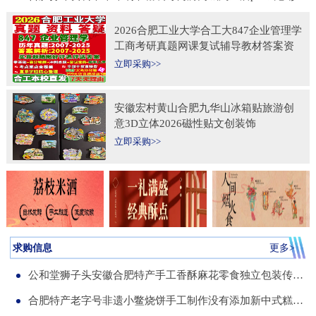
2026合肥工业大学合工大847企业管理学
工商考研真题网课复试辅导教材答案资
料考前冲刺押题预测三套卷3套题
立即采购>>
安徽宏村黄山合肥九华山冰箱贴旅游创
意3D立体2026磁性贴文创装饰
立即采购>>
求购信息
更多>
公和堂狮子头安徽合肥特产手工香酥麻花零食独立包装传统老式糕点
合肥特产老字号非遗小鳖烧饼手工制作没有添加新中式糕点伴手礼