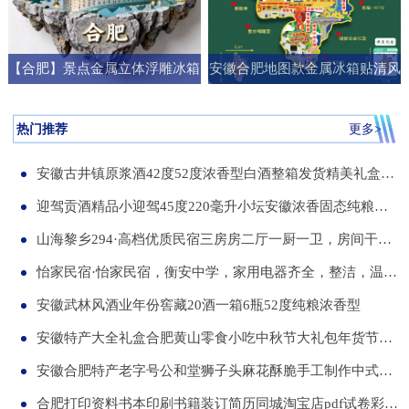
【合肥】景点金属立体浮雕冰箱
安徽合肥地图款金属冰箱贴清风
贴旅游纪念品文创伴手礼国潮礼
阁明教寺旅游纪念品刻字送朋友
物
礼物
热门推荐
更多>
安徽古井镇原浆酒42度52度浓香型白酒整箱发货精美礼盒纯粮食白酒
迎驾贡酒精品小迎驾45度220毫升小坛安徽浓香固态纯粮酒整箱12瓶
山海黎乡294·高档优质民宿三房房二厅一厨一卫，房间干净整洁，可短住，可长租
怡家民宿·怡家民宿，衡安中学，家用电器齐全，整洁，温馨，可短租，月租
安徽武林风酒业年份窖藏20酒一箱6瓶52度纯粮浓香型
安徽特产大全礼盒合肥黄山零食小吃中秋节大礼包年货节送伴手礼品
安徽合肥特产老字号公和堂狮子头麻花酥脆手工制作中式糕点伴手礼
合肥打印资料书本印刷书籍装订简历同城淘宝店pdf试卷彩色a34讲义