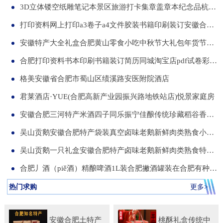
3D立体镂空纸雕笔记本景区旅游打卡集章盖章本纪念品杭州合肥昆明武汉城市文创本可定制集章册景点北京logo
打印资料网上打印a3卷子a4文件胶装书籍印刷装订安徽合肥同城服务
安徽特产大全礼盒合肥黄山零食小吃中秋节大礼包年货节送伴手礼品
合肥打印资料书本印刷书籍装订简历同城淘宝店pdf试卷彩色a34讲义
格美安徽省合肥市蜀山区绩溪路安医附院酒店
君莱酒店·YUE(合肥高新产业园振兴路地铁站店)悦景家庭房
安徽合肥三河特产米酒四子同乐振宁佳酿传统珍藏稻谷香一箱两瓶
吴山贡鹅安徽合肥特产袋装真空卤味老鹅新鲜肉类熟食小吃包河发货
吴山贡鹅一只礼盒安徽合肥特产卤味老鹅新鲜肉类熟食特色小吃包邮
合肥丿酒（piě酒）精酿啤酒1L装合肥撇酒罐装在合肥有种局叫丿酒
热门求购
更多>
安徽合肥土特产
桃酥礼盒传统中