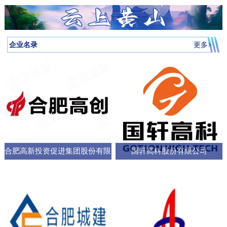
月启动，吸引全省87所高校近万名学子参与，规模创历届新高。我
向，已集聚相关机构127家，形成了“国家队引领、规上企业支撑、小
个“新家”，是街道的“八仙桌民主议事会”“议”出来的。在亳州路街
神，合肥持续优化科技创新生态，已建、在建和预研大科学装置总
圳中转至多哈的联程航线，元旦前后1413元起。厦门航空的特价航
为多云到晴天气温先降后升26日早晨最低气温-3℃左右再来看全省天
校大学生辩论队在合肥赛区比拼中强势突围，斩获赛区冠军后晋级
微企业创新”的梯次发展格局，构建了覆盖新能源汽车、集成电路、
道，“八仙桌民主议事会”正成为深化全过程人民民主的重要平
数达13个；量子信息、聚变能源、深空探测三大科创高地持续提升
线涵盖泉州、银川、运城、厦门等地，合肥至泉州、银川票价249元
气情况↓↓↓降水预报：23-24日我省有弱降水，其中24日高海拔山区有
全省16强总决赛
生物医药等多领域的检验检测服务体系。园区依托国家级质检中
台。“八仙桌”上：你一言我一语，把智慧养老的细节聊透12月22日，
全市创新能级；全市国家高新技术企业数量稳定在万户以上，研发
起。山东航空推出了合肥至桂林320元起、合肥至青岛270元起等优
雨夹雪或雪。25-31日全省以多云到晴天气为主。全省逐日降水量预
企业名录
更多>
心、省级科研平台构建协同创新体系，累计牵头或参与制定国家标
2025年安徽省人大“市县人大行”集中采访调研活动正式启动。当天上
投入强度超4%。科教融汇，加速推动成果从“书架
惠。中国东方航空提供经上海中转至万象的航班，1月1日出发859元
报气温预报：23-25日受冷空气影响，全省平均气温将下降4～6℃；
准305项，授权专利277项，创新能力持续提升。在产业生态建设
午，在合肥市庐阳区亳州路街道，讨论社区智慧养老服务项目的“八
起。中国南方航空在合肥至广州、深圳、北京大兴、西安、乌鲁木
冷空气过后，26日早晨最低气温：淮河以北-5～-3℃，淮河以南-4
上，园区通过建设“质谷孵化器”、设立总规模50亿元的产业基金、全
仙桌民主议事会”如期进行。大皖新闻记者在现场看到，“八仙
齐等航线上均有特价，其中合肥至西安255元起，国际航线经上海中
～-2℃。26-29日全省气温回升。30日前后还有一股弱冷空气影响我
面推行“金牌店小二”服务机制等一系列举措，持续优化营商环
桌”上，街道人大工委主任、区人大代表、选民代表以及群众代表们
转可至伦敦、巴厘岛等地，并可享受直减优惠。西部航空亦推出合
省。未来几天全省具体预报23日（周二）：淮河以北阴天转多云，
各抒己见，“接到智能设备报警，工作人员承诺在10—15分钟内到达
肥至重庆255元起、至贵阳350元起等特价票，并可通过海航“海天无
部分地区有小雨；淮河以南阴天有小雨。24日（周三）：淮河以北
现场，这个时限能否在协议中明确并保障？”“建议与附近医院、急救
限”产品便捷中转至更多目的地。国际
晴天；淮河以南阴天转多云，其中沿江江南有小雨，局部中雨，高
中心建立更顺畅的绿色通道机制。”在亳州路街道人大工委主任常敏
合肥高新投资促进集团股份有限
国轩高科股份有限公司
海拔山区有雨夹雪或雪。25日（周四）：全省多云。26日（周
的主持下，与会代表你一言我一语，符合街道实际情况的社区智慧
五）：全省多云到晴天。27-29日（周六至周一）：全省晴天到多
公司
养老服务方案逐渐清晰，成为可落地执行的“老有所
云。30日（周二）：江北晴天到多云，江南多云。31日（周三）：
淮河以北多云，淮河以南多云到晴天。最近冷空气活动十分频繁大
家要及时关注最新预报外