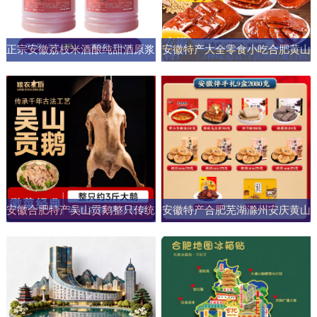
正宗安徽荔枝米酒酿纯甜酒原浆
安徽特产大全零食小吃合肥黄山
男女士果酒酒大桶零添加剂自然
烧饼糕点臭鳜鱼元旦圣诞送伴手
发酵
礼盒
安徽合肥特产吴山贡鹅整只传统
安徽特产合肥芜湖滁州安庆黄山
五香盐水卤味肉类熟食加热即食
元旦圣诞伴手礼盒零食小吃大礼
商用
包