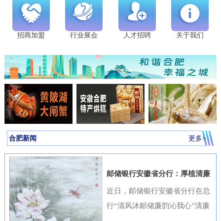
招商加盟
行业展会
人才招聘
关于我们
合肥新闻
更多>
邮储银行安徽省分行：厚植清廉
金融文化筑牢高质量发展根基
近日，邮储银行安徽省分行在总
行“清风沐邮储廉韵沁我心”清廉
金融文化作品征集活动中表现突