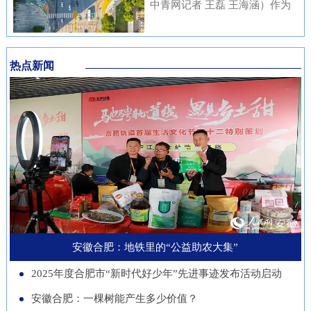
内涵与传统文化元素相融合，充
中青网记者 王磊 王海涵）作为
安徽本土知名企业与21家进博会
不绝……从生态护林到产业兴
分展现了安徽邮储员工崇廉、尚
国家新一代人工智能产业重点布
参展商代表现场洽谈并建立了联
林，从各自为战到联农共富，安
廉、守廉的坚定信念，也折射出
局城市，合肥正在着力打造低空
系。在本届进博会上，来自安徽
徽的国有林场正以一场深刻的绿
该行在推进清廉金融文化建设方
热点新闻
经济“前沿阵地”。合肥大学“智
的科技企业带来多件实物展品在
色变革，在守护江淮生态屏障的
面的扎实成效。近年来，邮储银
慧交通”团队正在基础理论、关
中国馆展出，此外，淮南、池州
同时，蹚出了一条生态效益、经
行安徽省分行始终将清廉金融文
键核心技术、人才队伍、产业发
等地市的老字号、非遗项目也展
济效益、社会效益共赢的新路
化建设摆在重要位置，通过常态
展等方面全面发力，着力支撑合
示安徽丰富的文化底蕴。进博八
径。作为全国林业大省，安徽现
化教育、制度完善与持续宣传，
肥打造综合交通枢纽科技力量。
年，安徽从一个“采购者”，努力
有国有林场100个，经营总面积
推动廉洁理念内化于心、外化于
近年来，合肥大学智能建造与交
成为“战略合作者”，合作模式也
超400万亩。近年来，安徽深入
行。在开展正面宣传教育的同
通学院积极布局低空交通发展新
从单纯的“买产品”向“引技术、
贯彻落实习近平生态文明思想，
时，该行也注重警示教育，特别
赛道，打造安徽省智慧交通大数
促升级”深化。今年安徽交易团
以国有林场改革为契机，通过创
是面向党员领导干部开展“以案
据分析与应用工程实验室等学科
新增加1个新兴产业交易分团，
新经营模式、拓展产业维度、深
安徽合肥：地铁里的“公益助农大集”
示警、以案为戒、以案促改”专
交叉创新平台，联合头部企业开
负责组织新兴产业相关单位参会
化联农机制，让昔日“只守青山
题教育，着力构建“不敢腐、不
2025年度合肥市“新时代好少年”先进事迹发布活动启动
展低空物流、城市应急等多应用
招商。这一切都服务于一个更精
不生金”的国有林场，变身成为
能腐、不想腐”的长效机制，引
场景技术攻关。2025年，团
安徽合肥：一棵树能产生多少价值？
准的目标：通过进博会，赋能安
生态保护的“主力军”、乡村振兴