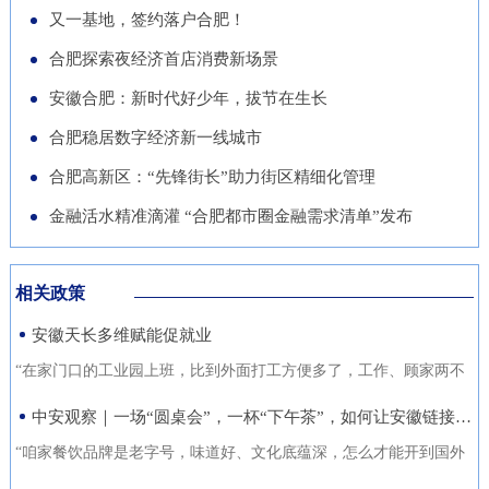
导党员干部强化作风、担当作
队“基于无人机空天信息的高速
徽正在全力发展的重点产业，努
又一基地，签约落户合肥！
的“助推器”、绿色经济的“新引
为，营造风清气正的良好政治生
公路施工安全监管技术研究”获
力推动展商变投资商。科技与开
合肥探索夜经济首店消费新场景
擎”。 扩绿兴绿护绿 筑牢美丽安
态。
批立项。该项目聚焦满足高速公
放 安徽元素亮相中国馆在今年
徽生态屏障清晨五点，潜山市驼
安徽合肥：新时代好少年，拔节在生长
路施工全过程的可视化、智能化
的中国馆区域，比亚迪旗下全球
岭国有林场东风管护点，今年57
合肥稳居数字经济新一线城市
监管需求，通过无人机与 AI 算
最快汽车仰望U9、在2025机器
岁的护林员余宋江已经背上巡山
法结合，实现高速公路施工安全
合肥高新区：“先锋街长”助力街区精细化管理
人足球世界杯上夺冠的人形机器
包，踏上了蜿蜒的林间小路。从
隐患实时识别与动态预警，构建
人、可
金融活水精准滴灌 “合肥都市圈金融需求清单”发布
1988年参加工作起，这条巡山路
无人机“巡航-识别-预警-处置”闭
线他走了37年。“冬季气候干
环管理体系，搭建多源数据融合
燥、大风天气较多，是森林防火
相关政策
的高速公路施工安全监管平台。
关键期，我们加大了巡山频次。
安徽天长多维赋能促就业
目前，学院与企业联合开展低空
现在，山上又增加了新设备，跟
交通领航人才实训基地建设，将
“在家门口的工业园上班，比到外面打工方便多了，工作、顾家两不
以前比，各方面
通过开设“微专业”、打造“新专
误，收入也不差。”12月21日，来自安徽省天长市仁和集镇的书房村
中安观察｜一场“圆桌会”，一杯“下午茶”，如何让安徽链接世界？
业”等方式，致力于培养具备低
村民张守风手上熟练地焊接高压包，在车间忙活着。张守风的成功
“咱家餐饮品牌是老字号，味道好、文化底蕴深，怎么才能开到国外
空系统设计、开发、管理与服务
就业得益于该镇主办的“返乡归巢就业圆梦”暖心活动，而跟他一样在
去？” “我们做印刷的，听说澳洲那边市场不错，具体啥情况？有