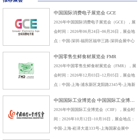
中国国际消费电子展览会 GCE
2026年中国国际消费电子展览会（GCE），展
会时间：2026年06月24日~06月26日，展会地
点：中国-深圳-福田区福华三路-深圳会展中心
（福田区），主办方：深圳市电子行业协会、
中国零售生鲜食材展览会 FMR
深圳振华展览有限公司，举办周期：一年一
2026年中国零售生鲜食材展览会（FMR），展
届，展会面积：40000平米，参展观众：60000
会时间：2026年12月03日~12月05日，展会地
人，参展商数量及参展品牌达到400家。2026
点：中国-上海-浦东新区龙阳路2345号-上海新
全球消费电子展暨深圳国际消费电子展览
国际博览中心，主办方：上海市品牌授权经营
会“GCE”，致力于为全球消费电子生产企业、
中国国际工业博览会 中国国际工业博览会 CIIF
企业协会自有品牌专业委员会，举办周期：一
代加工商、代理商、国内国际采购商、零配件
2026年中国国际工业博览会（CIIF），展会时
年一届，展会面积：70000平米，参展观众：
商、相关产业服务供应商等打造全面、集中的
间：2026年10月12日~10月16日，展会地点：
30000人，参展商数量及参展品牌达到1500
一站式采购交易合作平台，涵盖了电脑/手机及
中国-上海-崧泽大道333号-上海国家会展中
家。中国零售生鲜食材展览会FMR（国际生鲜
周边产品、音视频产品、家用电器、车载电
心，主办方：工业和信息化部、国家发展和改