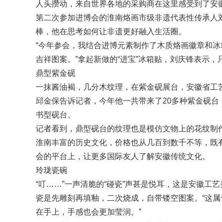
人头攒动，来自世界各地的采购商在这里感受到了安
第二次参加进博会的淮南烙画市级非遗代表性传承人
棒，他在思考如何让非遗更好融入生活圈。
“今年参会，我结合进博元素制作了木质烙画徽章和冰
吉祥图案。”拿起新做的“进宝”冰箱贴，刘庆锋表示
鼎型紫金砚
一抹酱油褐，几分木纹理，在紫金砚展台，安徽省工艺
邱金保告诉记者，今年他一共带来了20多种紫金砚
书型砚台。
记者看到，鼎型砚台的纹理也是模仿文物上的花纹制
淮南丰富的历史文化，价格也从几百到数千不等，既
会的平台上，让更多国际友人了解安徽传统文化。
玲珑瓷碗
“叮……”一声清脆的“碰瓷”声甚是悦耳，这是安徽
瓷是先雕刻再填釉，二次烧成，自带镂空图案。“这
在手上，手感也会更加莹润。”