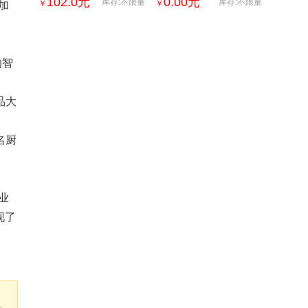
102.0
元
0.00
元
库存:不限量
库存:不限量
￥
￥
加
货精美礼盒纯粮食白酒
整洁，温馨，可短租，月
租
的智
品大
名厨
业
现了