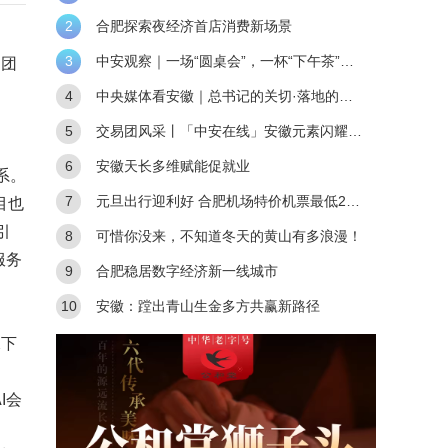
布活动启动
2
合肥探索夜经济首店消费新场景
3
中安观察｜一场“圆桌会”，一杯“下午茶”，
易团
如何让安徽链接世界？
4
中央媒体看安徽｜总书记的关切·落地的回
响｜全链条深度融合 合肥创新“聚能”
5
交易团风采丨「中安在线」安徽元素闪耀进
博会
6
安徽天长多维赋能促就业
系。
7
元旦出行迎利好 合肥机场特价机票最低249
目也
引
元起
8
可惜你没来，不知道冬天的黄山有多浪漫️！
服务
9
合肥稳居数字经济新一线城市
10
安徽：蹚出青山生金多方共赢新路径
水下
I会