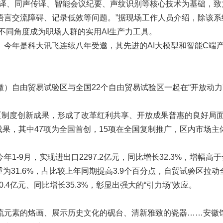
翻译、同声传译、智能会议纪要、声纹识别等核心技术为基础，致
语言交流障碍、记录低效等问题。”据现场工作人员介绍，除该系
3也从不同角度成为职场人群的实用AI生产力工具。
今年是科大讯飞连续八年受邀，其先进的AI大模型和智能C端
）自由贸易试验区与全国22个自由贸易试验区一起在“开放动力
区制度创新成果，形成了改革红利共享、开放成果普惠的良好局
成果，其中47项为全国首创，15项在全国复制推广，区内市场主
-9月，实现进出口2297.2亿元，同比增长32.3%，增幅高于
重为31.6%，占比较上年同期提高3.9个百分点，自贸试验区拉动
0.4亿元、同比增长35.3%，彰显出强大的“引力场”效应。
流元素的烙画、展示历史文化的砚台、清新雅致的瓷器……安徽