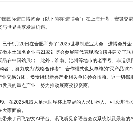
届中国国际进口博览会（以下简称“进博会”）在上海开幕，安徽交
姿与世界共享发展机遇。
于9月20日在合肥举办了“2025世界制造业大会—进博会外企
家安徽本土知名企业与21家进博会参展商代表现场洽谈并建立了联
展品在中国馆展出，此外，淮南、池州等地市的老字号、非遗项
者”，努力成为“战略合作者”，合作模式也从单纯的“买产品”向“
产业交易分团，负责组织新兴产业相关单位参会招商。这一切都
力发展的重点产业，努力推动展商变投资商。
9、在2025机器人足球世界杯上夺冠的人形机器人、可以进行
在大家面前。
带来了讯飞智文AI平台、讯飞听见多语言会议系统以及最新的A