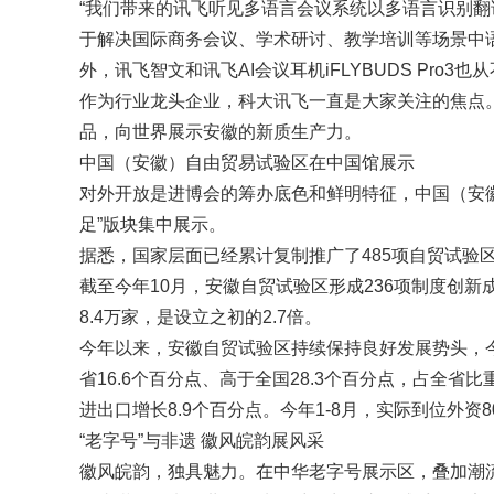
“我们带来的讯飞听见多语言会议系统以多语言识别
于解决国际商务会议、学术研讨、教学培训等场景中
外，讯飞智文和讯飞AI会议耳机iFLYBUDS Pro
作为行业龙头企业，科大讯飞一直是大家关注的焦点。
品，向世界展示安徽的新质生产力。
中国（安徽）自由贸易试验区在中国馆展示
对外开放是进博会的筹办底色和鲜明特征，中国（安徽
足”版块集中展示。
据悉，国家层面已经累计复制推广了485项自贸试验
截至今年10月，安徽自贸试验区形成236项制度创新
8.4万家，是设立之初的2.7倍。
今年以来，安徽自贸试验区持续保持良好发展势头，今年1
省16.6个百分点、高于全国28.3个百分点，占全省比
进出口增长8.9个百分点。今年1-8月，实际到位外资8
“老字号”与非遗 徽风皖韵展风采
徽风皖韵，独具魅力。在中华老字号展示区，叠加潮