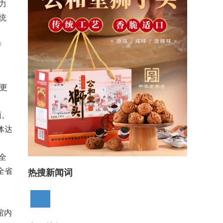
力
统
产
更
面。
体达
全
全省
热搜新闻词
馆内