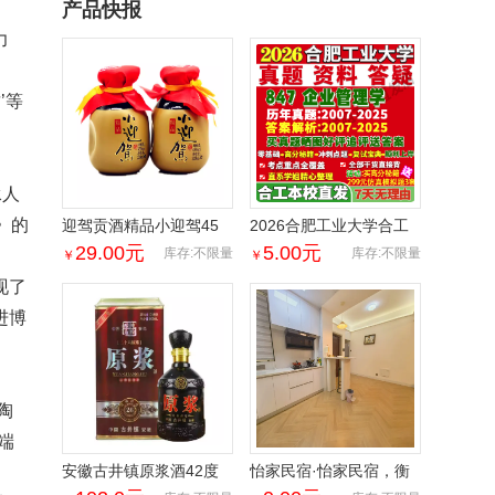
产品快报
力
’等
承人
》的
迎驾贡酒精品小迎驾45
2026合肥工业大学合工
度220毫升小坛安徽浓香
大847企业管理学工商考
29.00
元
5.00
元
库存:不限量
库存:不限量
￥
￥
固态纯粮酒整箱12瓶
研真题网课复试辅导教材
现了
答案资料考前冲刺押题预
测三套卷3套题
进博
陶
端
安徽古井镇原浆酒42度
怡家民宿·怡家民宿，衡
52度浓香型白酒整箱发
安中学，家用电器齐全，