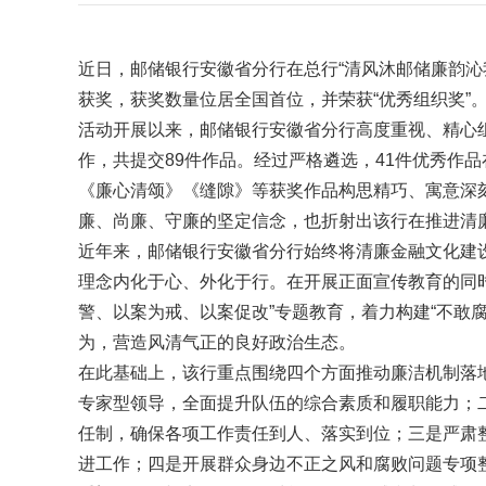
近日，邮储银行安徽省分行在总行“清风沐邮储廉韵沁
获奖，获奖数量位居全国首位，并荣获“优秀组织奖”
活动开展以来，邮储银行安徽省分行高度重视、精心
作，共提交89件作品。经过严格遴选，41件优秀作
《廉心清颂》《缝隙》等获奖作品构思精巧、寓意深
廉、尚廉、守廉的坚定信念，也折射出该行在推进清
近年来，邮储银行安徽省分行始终将清廉金融文化建
理念内化于心、外化于行。在开展正面宣传教育的同
警、以案为戒、以案促改”专题教育，着力构建“不敢
为，营造风清气正的良好政治生态。
在此基础上，该行重点围绕四个方面推动廉洁机制落
专家型领导，全面提升队伍的综合素质和履职能力；
任制，确保各项工作责任到人、落实到位；三是严肃
进工作；四是开展群众身边不正之风和腐败问题专项