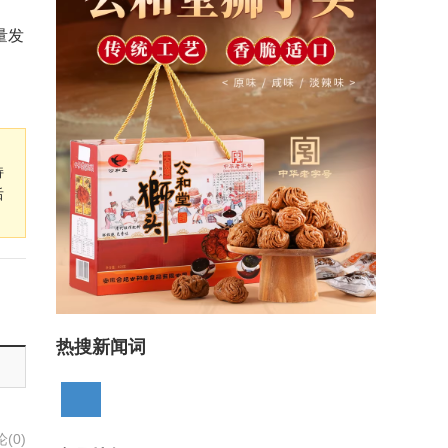
量发
持
后
热搜新闻词
(0)