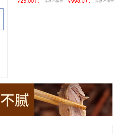
25.00
元
998.0
元
库存:不限量
库存:不限量
￥
￥
零添加剂自然发酵
香型