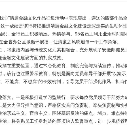
我心”清廉金融文化作品征集活动中表现突出，选送的四部作品
。这一成绩是该行持续推进清廉金融文化建设走深走实的生动体
组织，全行员工积极响应、热情参与。95名员工利用业余时间潜
品在全省办公区域循环展播，让清廉之风吹遍每一个工作角落。
刻，将廉洁内涵与传统文化元素相融合，充分展现了安徽邮储员
廉金融文化建设方面的扎实成效。
设摆在重要位置，通过常态化教育、制度完善与持续宣传，推动
时，该行也注重警示教育，特别是面向党员领导干部开展“以案示
腐、不能腐、不想腐”的长效机制，引导党员干部强化作风、担当
地落实。一是积极打造学习型银行，要求每位党员领导干部努力
二是大力倡导担当意识，严格落实首问负责制、牵头负责制和协
整治形式主义、官僚主义，围绕基层反映的痛点、堵点、难点持
整治，将关系员工切身利益的事项纳入监督重点，进一步规范管