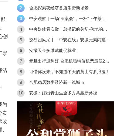
布活动启动
2
合肥探索夜经济首店消费新场景
3
中安观察｜一场“圆桌会”，一杯“下午茶”，
全部
现。
如何让安徽链接世界？
4
中央媒体看安徽｜总书记的关切·落地的回
心创
响｜全链条深度融合 合肥创新“聚能”
5
交易团风采丨「中安在线」安徽元素闪耀进
博会
6
安徽天长多维赋能促就业
工崇
7
元旦出行迎利好 合肥机场特价机票最低249
廉洁
元起
8
可惜你没来，不知道冬天的黄山有多浪漫️！
9
合肥稳居数字经济新一线城市
作
10
安徽：蹚出青山生金多方共赢新路径
成为
办责
续改
理、