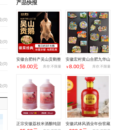
产品快报
(0)
(0)
安徽合肥特产吴山贡鹅整
安徽宏村黄山合肥九华山
(0)
只传统五香盐水卤味肉类
冰箱贴旅游创意3D立体
59.00
元
8.00
元
库存:不限量
库存:不限量
￥
￥
熟食加热即食商用
2026磁性贴文创装饰
(0)
正宗安徽荔枝米酒酿纯甜
安徽武林风酒业年份窖藏
酒原浆男女士果酒酒大桶
20酒一箱6瓶52度纯粮浓