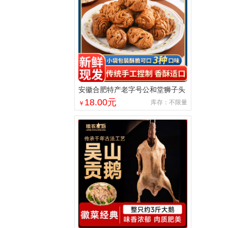
安徽合肥特产老字号公和堂狮子头
麻花酥脆手工制作中式糕点伴手礼
18.00
元
库存：不限量
￥