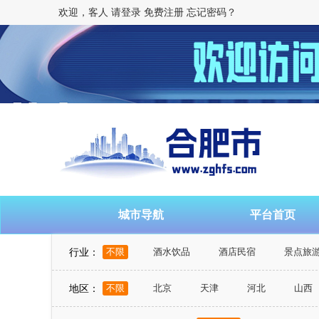
欢迎，客人
请登录
免费注册
忘记密码？
城市导航
平台首页
行业：
不限
酒水饮品
酒店民宿
景点旅
地区：
不限
北京
天津
河北
山西
山东
河南
湖北
湖南
广东