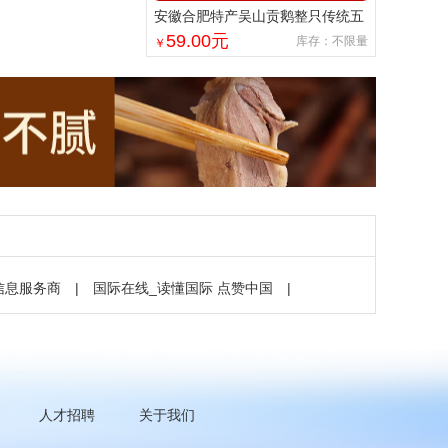
安徽合肥特产吴山贡鹅整只传统五
香盐水卤味肉类熟食加热即食商用
59.00
元
库存：不限量
￥
信息服务商
|
国际在线_读懂国际 点赞中国
|
人才招聘
关于我们