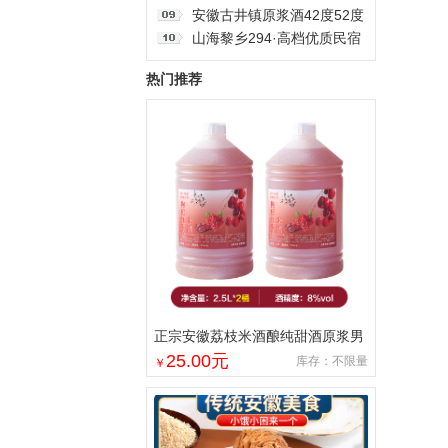
节送伴手礼品
220毫升小坛安徽浓香固态
安徽古井镇原浆酒42度52度
纯粮酒整箱12瓶
浓香型白酒整箱发货精美礼
山海黎乡294·高档优质民宿
盒纯粮食白酒
三房房二厅一厨一卫，房间
热门推荐
干净整洁，可短住，可长租
正宗安徽荔枝米酒酿纯甜酒原浆男
女士果酒酒大桶零添加剂自然发酵
25.00
元
库存：不限量
￥