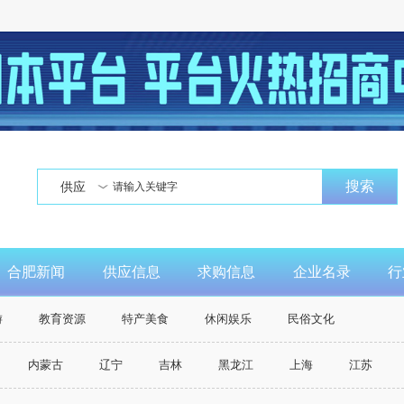
搜索
供应
合肥新闻
供应信息
求购信息
企业名录
行
游
教育资源
特产美食
休闲娱乐
民俗文化
内蒙古
辽宁
吉林
黑龙江
上海
江苏
广西
海南
重庆市
四川
贵州
云南