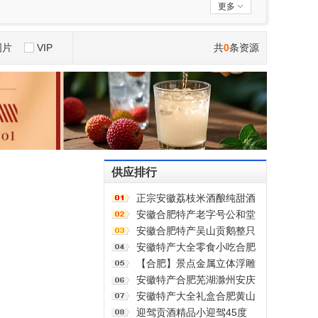
更多
图片
VIP
共
0
条资源
供应排行
正宗安徽荔枝米酒酿纯甜酒
原浆男女士果酒酒大桶零添
安徽合肥特产老字号公和堂
加剂自然发酵
狮子头麻花酥脆手工制作中
安徽合肥特产吴山贡鹅整只
式糕点伴手礼
传统五香盐水卤味肉类熟食
安徽特产大全零食小吃合肥
加热即食商用
黄山烧饼糕点臭鳜鱼元旦圣
【合肥】景点金属立体浮雕
诞送伴手礼盒
冰箱贴旅游纪念品文创伴手
安徽特产合肥芜湖滁州安庆
礼国潮礼物
黄山元旦圣诞伴手礼盒零食
安徽特产大全礼盒合肥黄山
小吃大礼包
零食小吃中秋节大礼包年货
迎驾贡酒精品小迎驾45度