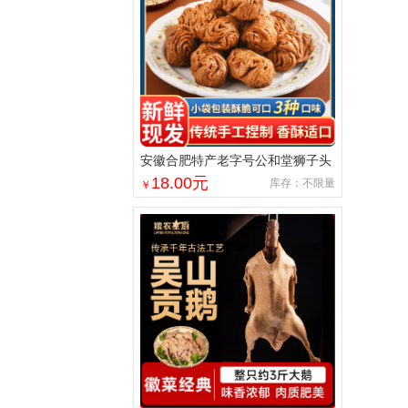
安徽合肥特产老字号公和堂狮子头
麻花酥脆手工制作中式糕点伴手礼
18.00
元
库存：不限量
￥