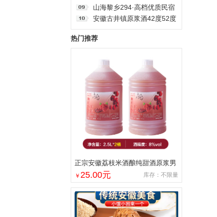
节送伴手礼品
220毫升小坛安徽浓香固态
山海黎乡294·高档优质民宿
纯粮酒整箱12瓶
三房房二厅一厨一卫，房间
安徽古井镇原浆酒42度52度
干净整洁，可短住，可长租
浓香型白酒整箱发货精美礼
热门推荐
盒纯粮食白酒
正宗安徽荔枝米酒酿纯甜酒原浆男
女士果酒酒大桶零添加剂自然发酵
25.00
元
库存：不限量
￥