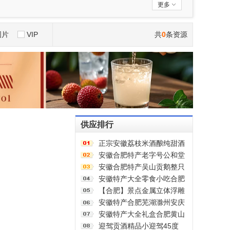
更多
图片
VIP
共
0
条资源
供应排行
正宗安徽荔枝米酒酿纯甜酒
原浆男女士果酒酒大桶零添
安徽合肥特产老字号公和堂
加剂自然发酵
狮子头麻花酥脆手工制作中
安徽合肥特产吴山贡鹅整只
式糕点伴手礼
传统五香盐水卤味肉类熟食
安徽特产大全零食小吃合肥
加热即食商用
黄山烧饼糕点臭鳜鱼元旦圣
【合肥】景点金属立体浮雕
诞送伴手礼盒
冰箱贴旅游纪念品文创伴手
安徽特产合肥芜湖滁州安庆
礼国潮礼物
黄山元旦圣诞伴手礼盒零食
安徽特产大全礼盒合肥黄山
小吃大礼包
零食小吃中秋节大礼包年货
迎驾贡酒精品小迎驾45度