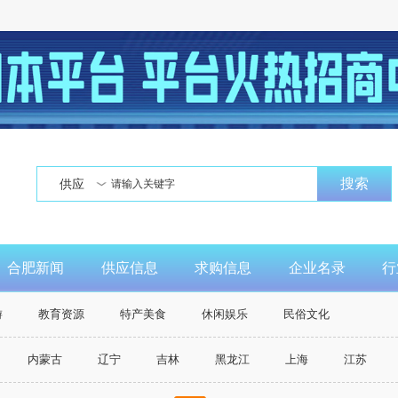
搜索
供应
合肥新闻
供应信息
求购信息
企业名录
行
游
教育资源
特产美食
休闲娱乐
民俗文化
内蒙古
辽宁
吉林
黑龙江
上海
江苏
广西
海南
重庆市
四川
贵州
云南