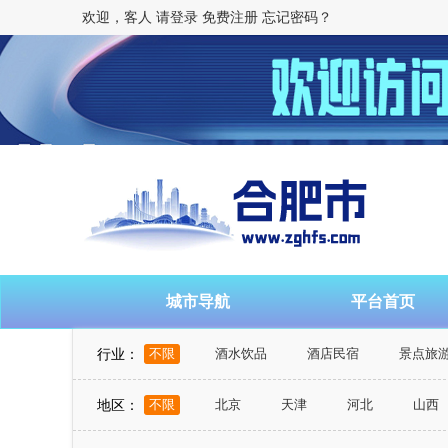
欢迎，客人
请登录
免费注册
忘记密码？
城市导航
平台首页
行业：
不限
酒水饮品
酒店民宿
景点旅
地区：
不限
北京
天津
河北
山西
山东
河南
湖北
湖南
广东