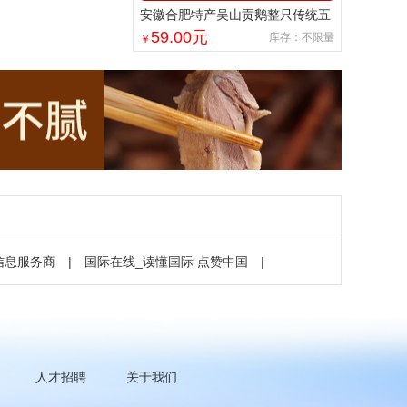
安徽合肥特产吴山贡鹅整只传统五
香盐水卤味肉类熟食加热即食商用
59.00
元
库存：不限量
￥
信息服务商
|
国际在线_读懂国际 点赞中国
|
人才招聘
关于我们