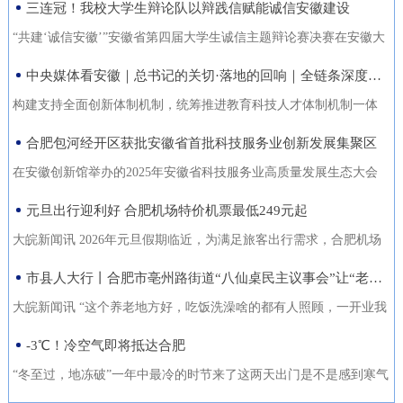
三连冠！我校大学生辩论队以辩践信赋能诚信安徽建设
能力的复合型“低空人才”。如
家门口实现就业的还有200余人。张守风求职经历是该市创新“4+”模
没有好机会？” …… 不像开会，倒像老朋友凑一块儿喝喝
今，大数据和智能算法加持的智
式，高质高效推动就业创业工作的一个小小缩影。就业是老百姓最
“共建‘诚信安徽’”安徽省第四届大学生诚信主题辩论赛决赛在安徽大
茶、聊聊天。 12月18日，芜湖迎来了一批特别的客人，有从国
慧交通“大脑”正助力
关心的事，也是社会稳定的基石。今年以来，天长市始终把稳就业
学龙河校区宛君礼堂圆满收官。安徽大学大学生辩论队凭借扎实的
中央媒体看安徽｜总书记的关切·落地的回响｜全链条深度融合 合肥创新“聚能”
外专程飞回来的，有从港澳、沪苏浙赶来的，也有安徽本地的侨界
放在突出位置，从群众实际需求出发，创新“4+”模式，因地制宜、分
理论功底、敏捷的思辨能力与默契的团队协作，一路过关斩将，最
青年和企业家。大家手捧清茶，话题却跨越山海，围绕安徽如
构建支持全面创新体制机制，统筹推进教育科技人才体制机制一体
类施策，不断优化服务方式，打通就业服务的“最后一公里”，让更多
终夺得冠军，在本项赛事中实现三连冠，以青春之声为“诚信安徽”建
何“链”接世界展开对话。 2025皖港澳“侨青圆桌会”“侨青下午
改革，完善金融支持科技创新的政策和机制，推动创新链产业链资
合肥包河经开区获批安徽省首批科技服务业创新发展集聚区
人端稳了“饭碗”，过上了更安心的日子。通过“平台+就业”提升服务
设再注青春能量。本届比赛由安徽省发展改革委、安徽省教育厅主
茶”聊了啥？能给安徽企业“出海”带来什么新主意？ 无限商
金链人才链深度融合。”——2024年10月18日，习近平总书记在安徽
质效。2025年，该市依托人力资源市场、安徽公共招聘网、“就在天
办，安徽广播电视台承办。决赛现场，省发展改革委党组成员、副
在安徽创新馆举办的2025年安徽省科技服务业高质量发展生态大会
机 “安徽发展为侨青创业提供绝佳机遇” “当下的安徽，正成
考察时指出橘红色火环被“锁”进罐体，飞速旋转中，不断产生能量。
长”信息系统等线上线下平台，举办“春风行动”、就业援助月、“千企
主任张云，省教育厅二级巡视员周晓芹，安徽大学党委书记虞宝
上，首批安徽省科技服务业创新发展集聚区正式发布。合肥包河经
元旦出行迎利好 合肥机场特价机票最低249元起
为全球创新资源的重要汇聚地，为我们侨界青年提供了绝佳的创业
今年，安徽合肥科学岛的“人造太阳”——全超导托卡马克核聚变实验
百校行”、夜市招聘等各类招聘活动80多场，组织招聘企业1058家
桃，淮北师范大学校长张焕明，安徽广播电视台党委委员、副总编
济开发区凭借其在检验检测领域的特色集聚与创新生态，成功入选
舞台。”安徽省侨青会执行会长、韩国安徽商会荣誉会长韩军说。作
装置（EAST）实现1亿摄氏度1066秒的高约束模等离子体运行。围
大皖新闻讯 2026年元旦假期临近，为满足旅客出行需求，合肥机场
（次），提供就业岗位5.45万个（次），促成劳动者与企业达成就业
辑袁卫东现场观看比赛。决赛现场，我校大学生辩论队与淮北师范
首批名单，标志着园区在科技服务业发展上迈入省级示范行列。本
为一名从淮南走出去的餐饮人，他深切体会到侨界青年的独特优
绕EAST、聚变堆主机关键系统综合研究设施、紧凑型聚变能实验装
联合各运营航空公司推出大量特价机票，境内航线票价低至249元
市县人大行丨合肥市亳州路街道“八仙桌民主议事会”让“老有所养”落地生根
意向近4万人（次），实现城镇新增就业3万余人，新增转移农业劳
大学大学生辩论队围绕“建设信用安徽，重点在于政务诚信引领/经营
次大会以“聚力科技服务·共育创新生态”为主题，旨在贯彻落实《安
势：既拥有国际视野和跨文化沟通能力，又深怀桑梓之情，天然成
置等大科学装置，合肥布局建设能源研究院，百亿元级聚变能源产
起，国际直飞航线851元起，为市民元旦出游提供了高性价比的选
动力7850人，有效拓展了就
主体信用赋能”展开巅峰对决。我校辩手紧扣主题，旁征博引政策案
徽省科技服务业高质量发展行动方案（2025—2027年）》，加快构
大皖新闻讯 “这个养老地方好，吃饭洗澡啥的都有人照顾，一开业我
为连接安徽与世界的“超级联系人”。 在韩军看来，侨青肩负着双
业集群加速形成。2024年10月18日，习近平总书记在安徽考察时指
择。中国国际航空推出合肥至北京首都420元起、合肥至成都天府
例，攻防有序、论证有力，最终凭借出色表现斩获冠军。上海交通
建全省统一的科技大市场，深化“政产学研金服用”融合，培育新质生
跟老伴儿就住进来了。你看，我把我们全家福都带过来放在这儿
-3℃！冷空气即将抵达合肥
重使命：既要当好安徽的“金牌推销员”，把家乡的好产品、好技术推
出：“构建支持全面创新体制机制，统筹推进教育科技人才体制机制
305元起的特惠航班。深圳航空在合肥至深圳、广州、成都天府、泉
大学、南京大学大学生辩论队带来的表演赛，为赛事增添思想火
产力。包河经开区的入选，是对园区长期聚焦科技服务、构建产业
了，住在这就像家一样。”12月22日上午，在合肥市庐阳区亳州路街
向全球；也要做好“智慧引进者”，将海外成功的商业模式与创新经验
一体改革，完善金融支持科技创新的政策和机制，推动创新链产业
州等热门航线上均投放了优惠价格，其中合肥至成都天府260元起，
“冬至过，地冻破”一年中最冷的时节来了这两天出门是不是感到寒气
花，我校队员也借此与省外名校学子交流学习、拓宽视野。赛事自9
生态成效的权威认可。包河经开区以检验检测认证为特色发展方
道养老综合体，今年82岁的吴奶奶告诉大皖新闻记者，现在住的这
带
链资金链人才链深度融合。”深入贯彻落实习近平总书记重要指示精
合肥至深圳航班每日六班，特惠价450元起。此外，深航还提供经深
逼人据合肥气象台消息受南下冷空气影响今天白天有小雨24日起转