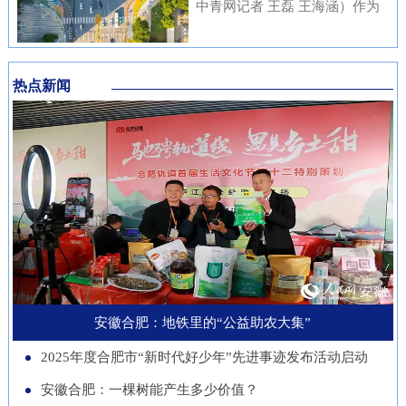
内涵与传统文化元素相融合，充
中青网记者 王磊 王海涵）作为
安徽本土知名企业与21家进博会
不绝……从生态护林到产业兴
分展现了安徽邮储员工崇廉、尚
国家新一代人工智能产业重点布
参展商代表现场洽谈并建立了联
林，从各自为战到联农共富，安
廉、守廉的坚定信念，也折射出
局城市，合肥正在着力打造低空
系。在本届进博会上，来自安徽
徽的国有林场正以一场深刻的绿
该行在推进清廉金融文化建设方
热点新闻
经济“前沿阵地”。合肥大学“智
的科技企业带来多件实物展品在
色变革，在守护江淮生态屏障的
面的扎实成效。近年来，邮储银
慧交通”团队正在基础理论、关
中国馆展出，此外，淮南、池州
同时，蹚出了一条生态效益、经
行安徽省分行始终将清廉金融文
键核心技术、人才队伍、产业发
等地市的老字号、非遗项目也展
济效益、社会效益共赢的新路
化建设摆在重要位置，通过常态
展等方面全面发力，着力支撑合
示安徽丰富的文化底蕴。进博八
径。作为全国林业大省，安徽现
化教育、制度完善与持续宣传，
肥打造综合交通枢纽科技力量。
年，安徽从一个“采购者”，努力
有国有林场100个，经营总面积
推动廉洁理念内化于心、外化于
近年来，合肥大学智能建造与交
成为“战略合作者”，合作模式也
超400万亩。近年来，安徽深入
行。在开展正面宣传教育的同
通学院积极布局低空交通发展新
从单纯的“买产品”向“引技术、
贯彻落实习近平生态文明思想，
时，该行也注重警示教育，特别
赛道，打造安徽省智慧交通大数
促升级”深化。今年安徽交易团
以国有林场改革为契机，通过创
是面向党员领导干部开展“以案
据分析与应用工程实验室等学科
新增加1个新兴产业交易分团，
新经营模式、拓展产业维度、深
安徽合肥：地铁里的“公益助农大集”
示警、以案为戒、以案促改”专
交叉创新平台，联合头部企业开
负责组织新兴产业相关单位参会
化联农机制，让昔日“只守青山
题教育，着力构建“不敢腐、不
2025年度合肥市“新时代好少年”先进事迹发布活动启动
展低空物流、城市应急等多应用
招商。这一切都服务于一个更精
不生金”的国有林场，变身成为
能腐、不想腐”的长效机制，引
场景技术攻关。2025年，团
安徽合肥：一棵树能产生多少价值？
准的目标：通过进博会，赋能安
生态保护的“主力军”、乡村振兴