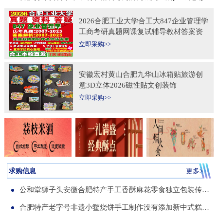
2026合肥工业大学合工大847企业管理学
工商考研真题网课复试辅导教材答案资
料考前冲刺押题预测三套卷3套题
立即采购>>
安徽宏村黄山合肥九华山冰箱贴旅游创
意3D立体2026磁性贴文创装饰
立即采购>>
求购信息
更多>
公和堂狮子头安徽合肥特产手工香酥麻花零食独立包装传统老式糕点
合肥特产老字号非遗小鳖烧饼手工制作没有添加新中式糕点伴手礼