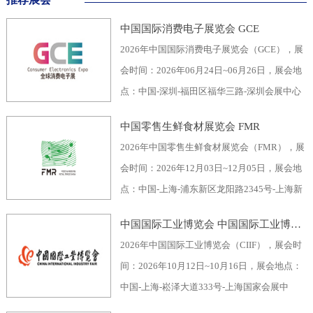
中国国际消费电子展览会 GCE
2026年中国国际消费电子展览会（GCE），展
会时间：2026年06月24日~06月26日，展会地
点：中国-深圳-福田区福华三路-深圳会展中心
（福田区），主办方：深圳市电子行业协会、
中国零售生鲜食材展览会 FMR
深圳振华展览有限公司，举办周期：一年一
2026年中国零售生鲜食材展览会（FMR），展
届，展会面积：40000平米，参展观众：60000
会时间：2026年12月03日~12月05日，展会地
人，参展商数量及参展品牌达到400家。2026
点：中国-上海-浦东新区龙阳路2345号-上海新
全球消费电子展暨深圳国际消费电子展览
国际博览中心，主办方：上海市品牌授权经营
会“GCE”，致力于为全球消费电子生产企业、
中国国际工业博览会 中国国际工业博览会 CIIF
企业协会自有品牌专业委员会，举办周期：一
代加工商、代理商、国内国际采购商、零配件
2026年中国国际工业博览会（CIIF），展会时
年一届，展会面积：70000平米，参展观众：
商、相关产业服务供应商等打造全面、集中的
间：2026年10月12日~10月16日，展会地点：
30000人，参展商数量及参展品牌达到1500
一站式采购交易合作平台，涵盖了电脑/手机及
中国-上海-崧泽大道333号-上海国家会展中
家。中国零售生鲜食材展览会FMR（国际生鲜
周边产品、音视频产品、家用电器、车载电
心，主办方：工业和信息化部、国家发展和改