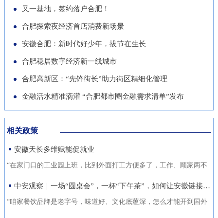
导党员干部强化作风、担当作
队“基于无人机空天信息的高速
徽正在全力发展的重点产业，努
又一基地，签约落户合肥！
的“助推器”、绿色经济的“新引
为，营造风清气正的良好政治生
公路施工安全监管技术研究”获
力推动展商变投资商。科技与开
合肥探索夜经济首店消费新场景
擎”。 扩绿兴绿护绿 筑牢美丽安
态。
批立项。该项目聚焦满足高速公
放 安徽元素亮相中国馆在今年
徽生态屏障清晨五点，潜山市驼
安徽合肥：新时代好少年，拔节在生长
路施工全过程的可视化、智能化
的中国馆区域，比亚迪旗下全球
岭国有林场东风管护点，今年57
合肥稳居数字经济新一线城市
监管需求，通过无人机与 AI 算
最快汽车仰望U9、在2025机器
岁的护林员余宋江已经背上巡山
法结合，实现高速公路施工安全
合肥高新区：“先锋街长”助力街区精细化管理
人足球世界杯上夺冠的人形机器
包，踏上了蜿蜒的林间小路。从
隐患实时识别与动态预警，构建
人、可
金融活水精准滴灌 “合肥都市圈金融需求清单”发布
1988年参加工作起，这条巡山路
无人机“巡航-识别-预警-处置”闭
线他走了37年。“冬季气候干
环管理体系，搭建多源数据融合
燥、大风天气较多，是森林防火
相关政策
的高速公路施工安全监管平台。
关键期，我们加大了巡山频次。
安徽天长多维赋能促就业
目前，学院与企业联合开展低空
现在，山上又增加了新设备，跟
交通领航人才实训基地建设，将
“在家门口的工业园上班，比到外面打工方便多了，工作、顾家两不
以前比，各方面
通过开设“微专业”、打造“新专
误，收入也不差。”12月21日，来自安徽省天长市仁和集镇的书房村
中安观察｜一场“圆桌会”，一杯“下午茶”，如何让安徽链接世界？
业”等方式，致力于培养具备低
村民张守风手上熟练地焊接高压包，在车间忙活着。张守风的成功
“咱家餐饮品牌是老字号，味道好、文化底蕴深，怎么才能开到国外
空系统设计、开发、管理与服务
就业得益于该镇主办的“返乡归巢就业圆梦”暖心活动，而跟他一样在
去？” “我们做印刷的，听说澳洲那边市场不错，具体啥情况？有