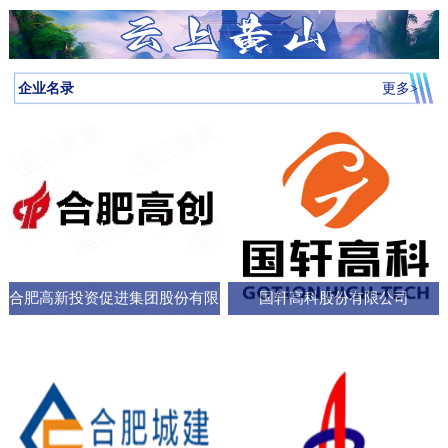
月启动，吸引全省87所高校近万名学子参与，规模创历届新高。我
向，已集聚相关机构127家，形成了“国家队引领、规上企业支撑、小
个“新家”，是街道的“八仙桌民主议事会”“议”出来的。在亳州路街
神，合肥持续优化科技创新生态，已建、在建和预研大科学装置总
圳中转至多哈的联程航线，元旦前后1413元起。厦门航空的特价航
为多云到晴天气温先降后升26日早晨最低气温-3℃左右再来看全省天
校大学生辩论队在合肥赛区比拼中强势突围，斩获赛区冠军后晋级
微企业创新”的梯次发展格局，构建了覆盖新能源汽车、集成电路、
道，“八仙桌民主议事会”正成为深化全过程人民民主的重要平
数达13个；量子信息、聚变能源、深空探测三大科创高地持续提升
线涵盖泉州、银川、运城、厦门等地，合肥至泉州、银川票价249元
气情况↓↓↓降水预报：23-24日我省有弱降水，其中24日高海拔山区有
全省16强总决赛
生物医药等多领域的检验检测服务体系。园区依托国家级质检中
台。“八仙桌”上：你一言我一语，把智慧养老的细节聊透12月22日，
全市创新能级；全市国家高新技术企业数量稳定在万户以上，研发
起。山东航空推出了合肥至桂林320元起、合肥至青岛270元起等优
雨夹雪或雪。25-31日全省以多云到晴天气为主。全省逐日降水量预
企业名录
更多>
心、省级科研平台构建协同创新体系，累计牵头或参与制定国家标
2025年安徽省人大“市县人大行”集中采访调研活动正式启动。当天上
投入强度超4%。科教融汇，加速推动成果从“书架
惠。中国东方航空提供经上海中转至万象的航班，1月1日出发859元
报气温预报：23-25日受冷空气影响，全省平均气温将下降4～6℃；
准305项，授权专利277项，创新能力持续提升。在产业生态建设
午，在合肥市庐阳区亳州路街道，讨论社区智慧养老服务项目的“八
起。中国南方航空在合肥至广州、深圳、北京大兴、西安、乌鲁木
冷空气过后，26日早晨最低气温：淮河以北-5～-3℃，淮河以南-4
上，园区通过建设“质谷孵化器”、设立总规模50亿元的产业基金、全
仙桌民主议事会”如期进行。大皖新闻记者在现场看到，“八仙
齐等航线上均有特价，其中合肥至西安255元起，国际航线经上海中
～-2℃。26-29日全省气温回升。30日前后还有一股弱冷空气影响我
面推行“金牌店小二”服务机制等一系列举措，持续优化营商环
桌”上，街道人大工委主任、区人大代表、选民代表以及群众代表们
转可至伦敦、巴厘岛等地，并可享受直减优惠。西部航空亦推出合
省。未来几天全省具体预报23日（周二）：淮河以北阴天转多云，
各抒己见，“接到智能设备报警，工作人员承诺在10—15分钟内到达
肥至重庆255元起、至贵阳350元起等特价票，并可通过海航“海天无
部分地区有小雨；淮河以南阴天有小雨。24日（周三）：淮河以北
现场，这个时限能否在协议中明确并保障？”“建议与附近医院、急救
限”产品便捷中转至更多目的地。国际
晴天；淮河以南阴天转多云，其中沿江江南有小雨，局部中雨，高
中心建立更顺畅的绿色通道机制。”在亳州路街道人大工委主任常敏
合肥高新投资促进集团股份有限
国轩高科股份有限公司
海拔山区有雨夹雪或雪。25日（周四）：全省多云。26日（周
的主持下，与会代表你一言我一语，符合街道实际情况的社区智慧
五）：全省多云到晴天。27-29日（周六至周一）：全省晴天到多
公司
养老服务方案逐渐清晰，成为可落地执行的“老有所
云。30日（周二）：江北晴天到多云，江南多云。31日（周三）：
淮河以北多云，淮河以南多云到晴天。最近冷空气活动十分频繁大
家要及时关注最新预报外