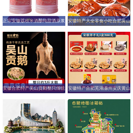
正宗安徽荔枝米酒酿纯甜酒原浆
安徽特产大全零食小吃合肥黄山
男女士果酒酒大桶零添加剂自然
烧饼糕点臭鳜鱼元旦圣诞送伴手
发酵
礼盒
安徽合肥特产吴山贡鹅整只传统
安徽特产合肥芜湖滁州安庆黄山
五香盐水卤味肉类熟食加热即食
元旦圣诞伴手礼盒零食小吃大礼
商用
包