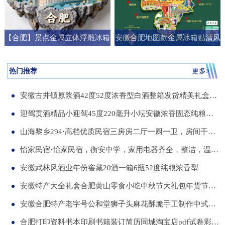
【合肥】景点金属立体浮雕冰箱
安徽合肥地图款金属冰箱贴清风
贴旅游纪念品文创伴手礼国潮礼
阁明教寺旅游纪念品刻字送朋友
物
礼物
热门推荐
更多>
安徽古井镇原浆酒42度52度浓香型白酒整箱发货精美礼盒纯粮食白酒
迎驾贡酒精品小迎驾45度220毫升小坛安徽浓香固态纯粮酒整箱12瓶
山海黎乡294·高档优质民宿三房房二厅一厨一卫，房间干净整洁，可短住，可长租
怡家民宿·怡家民宿，衡安中学，家用电器齐全，整洁，温馨，可短租，月租
安徽武林风酒业年份窖藏20酒一箱6瓶52度纯粮浓香型
安徽特产大全礼盒合肥黄山零食小吃中秋节大礼包年货节送伴手礼品
安徽合肥特产老字号公和堂狮子头麻花酥脆手工制作中式糕点伴手礼
合肥打印资料书本印刷书籍装订简历同城淘宝店pdf试卷彩色a34讲义