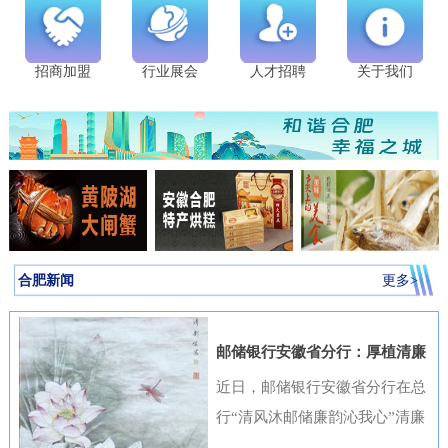
招商加盟
行业展会
人才招聘
关于我们
合肥新闻
更多>
邮储银行安徽省分行：厚植清廉
金融文化筑牢高质量发展根基
近日，邮储银行安徽省分行在总
行“清风沐邮储廉韵沁我心”清廉
金融文化作品征集活动中表现突