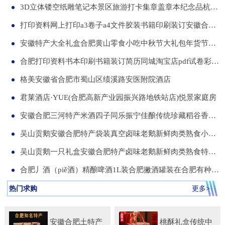
3D立体镂空纸雕笔记本景区旅游打卡集章盖章本纪念品杭州合肥昆明武汉城市文创本可定制集章册景点北京logo
打印资料网上打印a3卷子a4文件胶装书籍印刷装订安徽合肥同城服务
安徽特产大全礼盒合肥黄山零食小吃中秋节大礼包年货节送伴手礼品
合肥打印资料书本印刷书籍装订简历同城淘宝店pdf试卷彩色a34讲义
格美安徽省合肥市蜀山区绩溪路安医附院酒店
君莱酒店·YUE(合肥高新产业园振兴路地铁站店)悦景家庭房
安徽合肥三河特产米酒四子同乐振宁佳酿传统珍藏稻谷香一箱两瓶
吴山贡鹅安徽合肥特产袋装真空卤味老鹅新鲜肉类熟食小吃包河发货
吴山贡鹅一只礼盒安徽合肥特产卤味老鹅新鲜肉类熟食特色小吃包邮
合肥丿酒（piě酒）精酿啤酒1L装合肥撇酒罐装在合肥有种局叫丿酒
热门求购
更多>
安徽合肥土特产
桃酥礼盒传统中