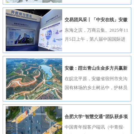
出，选送的四部作品全部获奖，
获奖数量位居全国首位，并荣
交易团风采丨「中安在线」安徽
获“优秀组织奖”。这一成绩是该
元素闪耀进博会
东海之滨，万商云集。2025年11
行持续推进清廉金融文化建设走
月5日上午，第八届中国国际进
深走实的生动体现。活动开展以
口博览会（以下简称“进博会”）
来，邮储银行安徽省分行高度重
在上海开幕，安徽交易团携科技
视、精心组织，全行员工积极响
创新成果与厚重文化底蕴再度亮
安徽：蹚出青山生金多方共赢新
应、热情参与。95名员工利用业
相，以开放之姿与世界共享发展
路径
在皖北平原，安徽省宿州市夹沟
余时间潜心创作，共提交89件作
机遇。第八届进博会安徽省交易
国有林场的乡土树丛中，护林员
品。经过严格遴选，41件优秀作
团高度重视中国国际进口博览会
巡查着侧柏、黄栌的长势；在皖
品在全省办公区域循环展播，让
参会工作，已于9月20日在合肥
南山区，歙县桂林国有林场的林
清廉之风吹遍每一个工作角落。
举办了“2025世界制造业大会—
下基地里，农户忙着采收黄栀
《廉心清颂》《缝隙》等获奖作
合肥大学“智慧交通”团队获多项
进博会外企（安徽）供需对接暨
子；在皖江之畔，马鞍山市横山
品构思精巧、寓意深刻，将廉洁
重要进展
中国青年报客户端讯（中青报·
投资交流活动”，会上，130余家
风景区内，市民和外地游客络绎