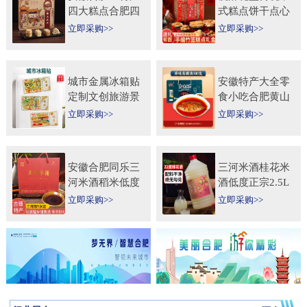
四大糕点合肥四
式糕点饼干点心
大名点礼盒零食
特产食品伴手礼
立即采购>>
立即采购>>
小吃年货节送人
送礼长辈过年货
团购
礼品
城市金属冰箱贴
安徽特产大全零
定制文创旅游景
食小吃合肥黄山
区纪念礼品定做
烧饼糕点臭鳜鱼
立即采购>>
立即采购>>
logo企业宣传冰
元旦圣诞送伴手
箱贴
礼盒
安徽合肥同乐三
三河米酒桂花米
河米酒稻米低度
酒低度正宗2.5L
甜黄酒坛装
桶纯手工安徽糯
立即采购>>
立即采购>>
450ml×2瓶礼盒
米酒桂花果酒无
送礼自饮
添加