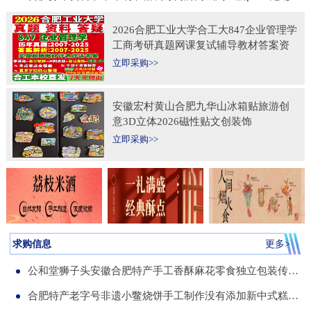
2026合肥工业大学合工大847企业管理学
工商考研真题网课复试辅导教材答案资
料考前冲刺押题预测三套卷3套题
立即采购>>
安徽宏村黄山合肥九华山冰箱贴旅游创
意3D立体2026磁性贴文创装饰
立即采购>>
求购信息
更多>
公和堂狮子头安徽合肥特产手工香酥麻花零食独立包装传统老式糕点
合肥特产老字号非遗小鳖烧饼手工制作没有添加新中式糕点伴手礼