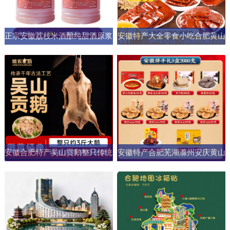
正宗安徽荔枝米酒酿纯甜酒原浆
安徽特产大全零食小吃合肥黄山
男女士果酒酒大桶零添加剂自然
烧饼糕点臭鳜鱼元旦圣诞送伴手
发酵
礼盒
安徽合肥特产吴山贡鹅整只传统
安徽特产合肥芜湖滁州安庆黄山
五香盐水卤味肉类熟食加热即食
元旦圣诞伴手礼盒零食小吃大礼
商用
包