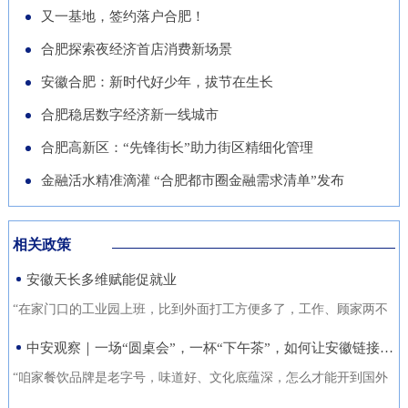
导党员干部强化作风、担当作
队“基于无人机空天信息的高速
徽正在全力发展的重点产业，努
又一基地，签约落户合肥！
的“助推器”、绿色经济的“新引
为，营造风清气正的良好政治生
公路施工安全监管技术研究”获
力推动展商变投资商。科技与开
合肥探索夜经济首店消费新场景
擎”。 扩绿兴绿护绿 筑牢美丽安
态。
批立项。该项目聚焦满足高速公
放 安徽元素亮相中国馆在今年
徽生态屏障清晨五点，潜山市驼
安徽合肥：新时代好少年，拔节在生长
路施工全过程的可视化、智能化
的中国馆区域，比亚迪旗下全球
岭国有林场东风管护点，今年57
合肥稳居数字经济新一线城市
监管需求，通过无人机与 AI 算
最快汽车仰望U9、在2025机器
岁的护林员余宋江已经背上巡山
法结合，实现高速公路施工安全
合肥高新区：“先锋街长”助力街区精细化管理
人足球世界杯上夺冠的人形机器
包，踏上了蜿蜒的林间小路。从
隐患实时识别与动态预警，构建
人、可
金融活水精准滴灌 “合肥都市圈金融需求清单”发布
1988年参加工作起，这条巡山路
无人机“巡航-识别-预警-处置”闭
线他走了37年。“冬季气候干
环管理体系，搭建多源数据融合
燥、大风天气较多，是森林防火
相关政策
的高速公路施工安全监管平台。
关键期，我们加大了巡山频次。
安徽天长多维赋能促就业
目前，学院与企业联合开展低空
现在，山上又增加了新设备，跟
交通领航人才实训基地建设，将
“在家门口的工业园上班，比到外面打工方便多了，工作、顾家两不
以前比，各方面
通过开设“微专业”、打造“新专
误，收入也不差。”12月21日，来自安徽省天长市仁和集镇的书房村
中安观察｜一场“圆桌会”，一杯“下午茶”，如何让安徽链接世界？
业”等方式，致力于培养具备低
村民张守风手上熟练地焊接高压包，在车间忙活着。张守风的成功
“咱家餐饮品牌是老字号，味道好、文化底蕴深，怎么才能开到国外
空系统设计、开发、管理与服务
就业得益于该镇主办的“返乡归巢就业圆梦”暖心活动，而跟他一样在
去？” “我们做印刷的，听说澳洲那边市场不错，具体啥情况？有