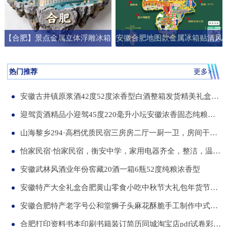
【合肥】景点金属立体浮雕冰箱
安徽合肥地图款金属冰箱贴清风
贴旅游纪念品文创伴手礼国潮礼
阁明教寺旅游纪念品刻字送朋友
物
礼物
热门推荐
更多>
安徽古井镇原浆酒42度52度浓香型白酒整箱发货精美礼盒纯粮食白酒
迎驾贡酒精品小迎驾45度220毫升小坛安徽浓香固态纯粮酒整箱12瓶
山海黎乡294·高档优质民宿三房房二厅一厨一卫，房间干净整洁，可短住，可长租
怡家民宿·怡家民宿，衡安中学，家用电器齐全，整洁，温馨，可短租，月租
安徽武林风酒业年份窖藏20酒一箱6瓶52度纯粮浓香型
安徽特产大全礼盒合肥黄山零食小吃中秋节大礼包年货节送伴手礼品
安徽合肥特产老字号公和堂狮子头麻花酥脆手工制作中式糕点伴手礼
合肥打印资料书本印刷书籍装订简历同城淘宝店pdf试卷彩色a34讲义