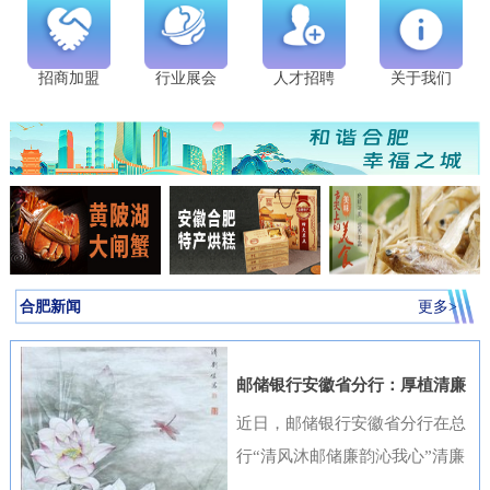
招商加盟
行业展会
人才招聘
关于我们
合肥新闻
更多>
邮储银行安徽省分行：厚植清廉
金融文化筑牢高质量发展根基
近日，邮储银行安徽省分行在总
行“清风沐邮储廉韵沁我心”清廉
金融文化作品征集活动中表现突