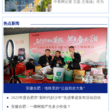
内涵与传统文化元素相融合，充
中青网记者 王磊 王海涵）作为
安徽本土知名企业与21家进博会
不绝……从生态护林到产业兴
分展现了安徽邮储员工崇廉、尚
国家新一代人工智能产业重点布
参展商代表现场洽谈并建立了联
林，从各自为战到联农共富，安
廉、守廉的坚定信念，也折射出
局城市，合肥正在着力打造低空
系。在本届进博会上，来自安徽
徽的国有林场正以一场深刻的绿
该行在推进清廉金融文化建设方
热点新闻
经济“前沿阵地”。合肥大学“智
的科技企业带来多件实物展品在
色变革，在守护江淮生态屏障的
面的扎实成效。近年来，邮储银
慧交通”团队正在基础理论、关
中国馆展出，此外，淮南、池州
同时，蹚出了一条生态效益、经
行安徽省分行始终将清廉金融文
键核心技术、人才队伍、产业发
等地市的老字号、非遗项目也展
济效益、社会效益共赢的新路
化建设摆在重要位置，通过常态
展等方面全面发力，着力支撑合
示安徽丰富的文化底蕴。进博八
径。作为全国林业大省，安徽现
化教育、制度完善与持续宣传，
肥打造综合交通枢纽科技力量。
年，安徽从一个“采购者”，努力
有国有林场100个，经营总面积
推动廉洁理念内化于心、外化于
近年来，合肥大学智能建造与交
成为“战略合作者”，合作模式也
超400万亩。近年来，安徽深入
行。在开展正面宣传教育的同
通学院积极布局低空交通发展新
从单纯的“买产品”向“引技术、
贯彻落实习近平生态文明思想，
时，该行也注重警示教育，特别
赛道，打造安徽省智慧交通大数
促升级”深化。今年安徽交易团
以国有林场改革为契机，通过创
是面向党员领导干部开展“以案
据分析与应用工程实验室等学科
新增加1个新兴产业交易分团，
新经营模式、拓展产业维度、深
安徽合肥：地铁里的“公益助农大集”
示警、以案为戒、以案促改”专
交叉创新平台，联合头部企业开
负责组织新兴产业相关单位参会
化联农机制，让昔日“只守青山
题教育，着力构建“不敢腐、不
2025年度合肥市“新时代好少年”先进事迹发布活动启动
展低空物流、城市应急等多应用
招商。这一切都服务于一个更精
不生金”的国有林场，变身成为
能腐、不想腐”的长效机制，引
场景技术攻关。2025年，团
安徽合肥：一棵树能产生多少价值？
准的目标：通过进博会，赋能安
生态保护的“主力军”、乡村振兴