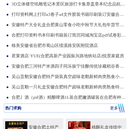
3D立体镂空纸雕笔记本景区旅游打卡集章盖章本纪念品杭州合肥昆明武汉城市文创本可定制集章册景点北京logo
打印资料网上打印a3卷子a4文件胶装书籍印刷装订安徽合肥同城服务
安徽特产大全礼盒合肥黄山零食小吃中秋节大礼包年货节送伴手礼品
合肥打印资料书本印刷书籍装订简历同城淘宝店pdf试卷彩色a34讲义
格美安徽省合肥市蜀山区绩溪路安医附院酒店
君莱酒店·YUE(合肥高新产业园振兴路地铁站店)悦景家庭房
安徽合肥三河特产米酒四子同乐振宁佳酿传统珍藏稻谷香一箱两瓶
吴山贡鹅安徽合肥特产袋装真空卤味老鹅新鲜肉类熟食小吃包河发货
吴山贡鹅一只礼盒安徽合肥特产卤味老鹅新鲜肉类熟食特色小吃包邮
合肥丿酒（piě酒）精酿啤酒1L装合肥撇酒罐装在合肥有种局叫丿酒
热门求购
更多>
安徽合肥土特产
桃酥礼盒传统中