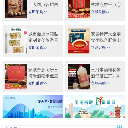
四大糕点合肥四
式糕点饼干点心
大名点礼盒零食
特产食品伴手礼
立即采购>>
立即采购>>
小吃年货节送人
送礼长辈过年货
团购
礼品
城市金属冰箱贴
安徽特产大全零
定制文创旅游景
食小吃合肥黄山
区纪念礼品定做
烧饼糕点臭鳜鱼
立即采购>>
立即采购>>
logo企业宣传冰
元旦圣诞送伴手
箱贴
礼盒
安徽合肥同乐三
三河米酒桂花米
河米酒稻米低度
酒低度正宗2.5L
甜黄酒坛装
桶纯手工安徽糯
立即采购>>
立即采购>>
450ml×2瓶礼盒
米酒桂花果酒无
送礼自饮
添加