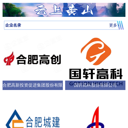
月启动，吸引全省87所高校近万名学子参与，规模创历届新高。我
向，已集聚相关机构127家，形成了“国家队引领、规上企业支撑、小
个“新家”，是街道的“八仙桌民主议事会”“议”出来的。在亳州路街
神，合肥持续优化科技创新生态，已建、在建和预研大科学装置总
圳中转至多哈的联程航线，元旦前后1413元起。厦门航空的特价航
为多云到晴天气温先降后升26日早晨最低气温-3℃左右再来看全省天
校大学生辩论队在合肥赛区比拼中强势突围，斩获赛区冠军后晋级
微企业创新”的梯次发展格局，构建了覆盖新能源汽车、集成电路、
道，“八仙桌民主议事会”正成为深化全过程人民民主的重要平
数达13个；量子信息、聚变能源、深空探测三大科创高地持续提升
线涵盖泉州、银川、运城、厦门等地，合肥至泉州、银川票价249元
气情况↓↓↓降水预报：23-24日我省有弱降水，其中24日高海拔山区有
全省16强总决赛
生物医药等多领域的检验检测服务体系。园区依托国家级质检中
台。“八仙桌”上：你一言我一语，把智慧养老的细节聊透12月22日，
全市创新能级；全市国家高新技术企业数量稳定在万户以上，研发
起。山东航空推出了合肥至桂林320元起、合肥至青岛270元起等优
雨夹雪或雪。25-31日全省以多云到晴天气为主。全省逐日降水量预
企业名录
更多>
心、省级科研平台构建协同创新体系，累计牵头或参与制定国家标
2025年安徽省人大“市县人大行”集中采访调研活动正式启动。当天上
投入强度超4%。科教融汇，加速推动成果从“书架
惠。中国东方航空提供经上海中转至万象的航班，1月1日出发859元
报气温预报：23-25日受冷空气影响，全省平均气温将下降4～6℃；
准305项，授权专利277项，创新能力持续提升。在产业生态建设
午，在合肥市庐阳区亳州路街道，讨论社区智慧养老服务项目的“八
起。中国南方航空在合肥至广州、深圳、北京大兴、西安、乌鲁木
冷空气过后，26日早晨最低气温：淮河以北-5～-3℃，淮河以南-4
上，园区通过建设“质谷孵化器”、设立总规模50亿元的产业基金、全
仙桌民主议事会”如期进行。大皖新闻记者在现场看到，“八仙
齐等航线上均有特价，其中合肥至西安255元起，国际航线经上海中
～-2℃。26-29日全省气温回升。30日前后还有一股弱冷空气影响我
面推行“金牌店小二”服务机制等一系列举措，持续优化营商环
桌”上，街道人大工委主任、区人大代表、选民代表以及群众代表们
转可至伦敦、巴厘岛等地，并可享受直减优惠。西部航空亦推出合
省。未来几天全省具体预报23日（周二）：淮河以北阴天转多云，
各抒己见，“接到智能设备报警，工作人员承诺在10—15分钟内到达
肥至重庆255元起、至贵阳350元起等特价票，并可通过海航“海天无
部分地区有小雨；淮河以南阴天有小雨。24日（周三）：淮河以北
现场，这个时限能否在协议中明确并保障？”“建议与附近医院、急救
限”产品便捷中转至更多目的地。国际
晴天；淮河以南阴天转多云，其中沿江江南有小雨，局部中雨，高
中心建立更顺畅的绿色通道机制。”在亳州路街道人大工委主任常敏
合肥高新投资促进集团股份有限
国轩高科股份有限公司
海拔山区有雨夹雪或雪。25日（周四）：全省多云。26日（周
的主持下，与会代表你一言我一语，符合街道实际情况的社区智慧
五）：全省多云到晴天。27-29日（周六至周一）：全省晴天到多
公司
养老服务方案逐渐清晰，成为可落地执行的“老有所
云。30日（周二）：江北晴天到多云，江南多云。31日（周三）：
淮河以北多云，淮河以南多云到晴天。最近冷空气活动十分频繁大
家要及时关注最新预报外