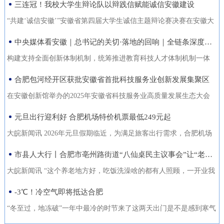
三连冠！我校大学生辩论队以辩践信赋能诚信安徽建设
能力的复合型“低空人才”。如
家门口实现就业的还有200余人。张守风求职经历是该市创新“4+”模
没有好机会？” …… 不像开会，倒像老朋友凑一块儿喝喝
今，大数据和智能算法加持的智
式，高质高效推动就业创业工作的一个小小缩影。就业是老百姓最
“共建‘诚信安徽’”安徽省第四届大学生诚信主题辩论赛决赛在安徽大
茶、聊聊天。 12月18日，芜湖迎来了一批特别的客人，有从国
慧交通“大脑”正助力
关心的事，也是社会稳定的基石。今年以来，天长市始终把稳就业
学龙河校区宛君礼堂圆满收官。安徽大学大学生辩论队凭借扎实的
中央媒体看安徽｜总书记的关切·落地的回响｜全链条深度融合 合肥创新“聚能”
外专程飞回来的，有从港澳、沪苏浙赶来的，也有安徽本地的侨界
放在突出位置，从群众实际需求出发，创新“4+”模式，因地制宜、分
理论功底、敏捷的思辨能力与默契的团队协作，一路过关斩将，最
青年和企业家。大家手捧清茶，话题却跨越山海，围绕安徽如
构建支持全面创新体制机制，统筹推进教育科技人才体制机制一体
类施策，不断优化服务方式，打通就业服务的“最后一公里”，让更多
终夺得冠军，在本项赛事中实现三连冠，以青春之声为“诚信安徽”建
何“链”接世界展开对话。 2025皖港澳“侨青圆桌会”“侨青下午
改革，完善金融支持科技创新的政策和机制，推动创新链产业链资
合肥包河经开区获批安徽省首批科技服务业创新发展集聚区
人端稳了“饭碗”，过上了更安心的日子。通过“平台+就业”提升服务
设再注青春能量。本届比赛由安徽省发展改革委、安徽省教育厅主
茶”聊了啥？能给安徽企业“出海”带来什么新主意？ 无限商
金链人才链深度融合。”——2024年10月18日，习近平总书记在安徽
质效。2025年，该市依托人力资源市场、安徽公共招聘网、“就在天
办，安徽广播电视台承办。决赛现场，省发展改革委党组成员、副
在安徽创新馆举办的2025年安徽省科技服务业高质量发展生态大会
机 “安徽发展为侨青创业提供绝佳机遇” “当下的安徽，正成
考察时指出橘红色火环被“锁”进罐体，飞速旋转中，不断产生能量。
长”信息系统等线上线下平台，举办“春风行动”、就业援助月、“千企
主任张云，省教育厅二级巡视员周晓芹，安徽大学党委书记虞宝
上，首批安徽省科技服务业创新发展集聚区正式发布。合肥包河经
元旦出行迎利好 合肥机场特价机票最低249元起
为全球创新资源的重要汇聚地，为我们侨界青年提供了绝佳的创业
今年，安徽合肥科学岛的“人造太阳”——全超导托卡马克核聚变实验
百校行”、夜市招聘等各类招聘活动80多场，组织招聘企业1058家
桃，淮北师范大学校长张焕明，安徽广播电视台党委委员、副总编
济开发区凭借其在检验检测领域的特色集聚与创新生态，成功入选
舞台。”安徽省侨青会执行会长、韩国安徽商会荣誉会长韩军说。作
装置（EAST）实现1亿摄氏度1066秒的高约束模等离子体运行。围
大皖新闻讯 2026年元旦假期临近，为满足旅客出行需求，合肥机场
（次），提供就业岗位5.45万个（次），促成劳动者与企业达成就业
辑袁卫东现场观看比赛。决赛现场，我校大学生辩论队与淮北师范
首批名单，标志着园区在科技服务业发展上迈入省级示范行列。本
为一名从淮南走出去的餐饮人，他深切体会到侨界青年的独特优
绕EAST、聚变堆主机关键系统综合研究设施、紧凑型聚变能实验装
联合各运营航空公司推出大量特价机票，境内航线票价低至249元
市县人大行丨合肥市亳州路街道“八仙桌民主议事会”让“老有所养”落地生根
意向近4万人（次），实现城镇新增就业3万余人，新增转移农业劳
大学大学生辩论队围绕“建设信用安徽，重点在于政务诚信引领/经营
次大会以“聚力科技服务·共育创新生态”为主题，旨在贯彻落实《安
势：既拥有国际视野和跨文化沟通能力，又深怀桑梓之情，天然成
置等大科学装置，合肥布局建设能源研究院，百亿元级聚变能源产
起，国际直飞航线851元起，为市民元旦出游提供了高性价比的选
动力7850人，有效拓展了就
主体信用赋能”展开巅峰对决。我校辩手紧扣主题，旁征博引政策案
徽省科技服务业高质量发展行动方案（2025—2027年）》，加快构
大皖新闻讯 “这个养老地方好，吃饭洗澡啥的都有人照顾，一开业我
为连接安徽与世界的“超级联系人”。 在韩军看来，侨青肩负着双
业集群加速形成。2024年10月18日，习近平总书记在安徽考察时指
择。中国国际航空推出合肥至北京首都420元起、合肥至成都天府
例，攻防有序、论证有力，最终凭借出色表现斩获冠军。上海交通
建全省统一的科技大市场，深化“政产学研金服用”融合，培育新质生
跟老伴儿就住进来了。你看，我把我们全家福都带过来放在这儿
-3℃！冷空气即将抵达合肥
重使命：既要当好安徽的“金牌推销员”，把家乡的好产品、好技术推
出：“构建支持全面创新体制机制，统筹推进教育科技人才体制机制
305元起的特惠航班。深圳航空在合肥至深圳、广州、成都天府、泉
大学、南京大学大学生辩论队带来的表演赛，为赛事增添思想火
产力。包河经开区的入选，是对园区长期聚焦科技服务、构建产业
了，住在这就像家一样。”12月22日上午，在合肥市庐阳区亳州路街
向全球；也要做好“智慧引进者”，将海外成功的商业模式与创新经验
一体改革，完善金融支持科技创新的政策和机制，推动创新链产业
州等热门航线上均投放了优惠价格，其中合肥至成都天府260元起，
“冬至过，地冻破”一年中最冷的时节来了这两天出门是不是感到寒气
花，我校队员也借此与省外名校学子交流学习、拓宽视野。赛事自9
生态成效的权威认可。包河经开区以检验检测认证为特色发展方
道养老综合体，今年82岁的吴奶奶告诉大皖新闻记者，现在住的这
带
链资金链人才链深度融合。”深入贯彻落实习近平总书记重要指示精
合肥至深圳航班每日六班，特惠价450元起。此外，深航还提供经深
逼人据合肥气象台消息受南下冷空气影响今天白天有小雨24日起转