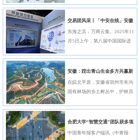
出，选送的四部作品全部获奖，
获奖数量位居全国首位，并荣
交易团风采丨「中安在线」安徽
获“优秀组织奖”。这一成绩是该
元素闪耀进博会
东海之滨，万商云集。2025年11
行持续推进清廉金融文化建设走
月5日上午，第八届中国国际进
深走实的生动体现。活动开展以
口博览会（以下简称“进博会”）
来，邮储银行安徽省分行高度重
在上海开幕，安徽交易团携科技
视、精心组织，全行员工积极响
创新成果与厚重文化底蕴再度亮
安徽：蹚出青山生金多方共赢新
应、热情参与。95名员工利用业
相，以开放之姿与世界共享发展
路径
在皖北平原，安徽省宿州市夹沟
余时间潜心创作，共提交89件作
机遇。第八届进博会安徽省交易
国有林场的乡土树丛中，护林员
品。经过严格遴选，41件优秀作
团高度重视中国国际进口博览会
巡查着侧柏、黄栌的长势；在皖
品在全省办公区域循环展播，让
参会工作，已于9月20日在合肥
南山区，歙县桂林国有林场的林
清廉之风吹遍每一个工作角落。
举办了“2025世界制造业大会—
下基地里，农户忙着采收黄栀
《廉心清颂》《缝隙》等获奖作
合肥大学“智慧交通”团队获多项
进博会外企（安徽）供需对接暨
子；在皖江之畔，马鞍山市横山
品构思精巧、寓意深刻，将廉洁
重要进展
中国青年报客户端讯（中青报·
投资交流活动”，会上，130余家
风景区内，市民和外地游客络绎