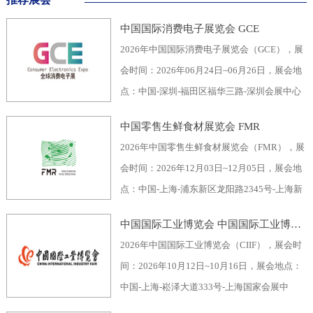
中国国际消费电子展览会 GCE
2026年中国国际消费电子展览会（GCE），展
会时间：2026年06月24日~06月26日，展会地
点：中国-深圳-福田区福华三路-深圳会展中心
（福田区），主办方：深圳市电子行业协会、
中国零售生鲜食材展览会 FMR
深圳振华展览有限公司，举办周期：一年一
2026年中国零售生鲜食材展览会（FMR），展
届，展会面积：40000平米，参展观众：60000
会时间：2026年12月03日~12月05日，展会地
人，参展商数量及参展品牌达到400家。2026
点：中国-上海-浦东新区龙阳路2345号-上海新
全球消费电子展暨深圳国际消费电子展览
国际博览中心，主办方：上海市品牌授权经营
会“GCE”，致力于为全球消费电子生产企业、
中国国际工业博览会 中国国际工业博览会 CIIF
企业协会自有品牌专业委员会，举办周期：一
代加工商、代理商、国内国际采购商、零配件
2026年中国国际工业博览会（CIIF），展会时
年一届，展会面积：70000平米，参展观众：
商、相关产业服务供应商等打造全面、集中的
间：2026年10月12日~10月16日，展会地点：
30000人，参展商数量及参展品牌达到1500
一站式采购交易合作平台，涵盖了电脑/手机及
中国-上海-崧泽大道333号-上海国家会展中
家。中国零售生鲜食材展览会FMR（国际生鲜
周边产品、音视频产品、家用电器、车载电
心，主办方：工业和信息化部、国家发展和改