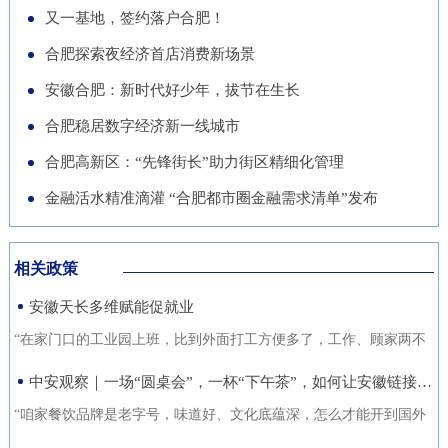
导党员干部强化作风、担当作
队“基于无人机空天信息的高速
徽正在全力发展的重点产业，努
又一基地，签约落户合肥！
的“助推器”、绿色经济的“新引
为，营造风清气正的良好政治生
公路施工安全监管技术研究”获
力推动展商变投资商。科技与开
合肥探索夜经济首店消费新场景
擎”。 扩绿兴绿护绿 筑牢美丽安
态。
批立项。该项目聚焦满足高速公
放 安徽元素亮相中国馆在今年
徽生态屏障清晨五点，潜山市驼
安徽合肥：新时代好少年，拔节在生长
路施工全过程的可视化、智能化
的中国馆区域，比亚迪旗下全球
岭国有林场东风管护点，今年57
合肥稳居数字经济新一线城市
监管需求，通过无人机与 AI 算
最快汽车仰望U9、在2025机器
岁的护林员余宋江已经背上巡山
法结合，实现高速公路施工安全
合肥高新区：“先锋街长”助力街区精细化管理
人足球世界杯上夺冠的人形机器
包，踏上了蜿蜒的林间小路。从
隐患实时识别与动态预警，构建
人、可
金融活水精准滴灌 “合肥都市圈金融需求清单”发布
1988年参加工作起，这条巡山路
无人机“巡航-识别-预警-处置”闭
线他走了37年。“冬季气候干
环管理体系，搭建多源数据融合
燥、大风天气较多，是森林防火
相关政策
的高速公路施工安全监管平台。
关键期，我们加大了巡山频次。
安徽天长多维赋能促就业
目前，学院与企业联合开展低空
现在，山上又增加了新设备，跟
交通领航人才实训基地建设，将
“在家门口的工业园上班，比到外面打工方便多了，工作、顾家两不
以前比，各方面
通过开设“微专业”、打造“新专
误，收入也不差。”12月21日，来自安徽省天长市仁和集镇的书房村
中安观察｜一场“圆桌会”，一杯“下午茶”，如何让安徽链接世界？
业”等方式，致力于培养具备低
村民张守风手上熟练地焊接高压包，在车间忙活着。张守风的成功
“咱家餐饮品牌是老字号，味道好、文化底蕴深，怎么才能开到国外
空系统设计、开发、管理与服务
就业得益于该镇主办的“返乡归巢就业圆梦”暖心活动，而跟他一样在
去？” “我们做印刷的，听说澳洲那边市场不错，具体啥情况？有