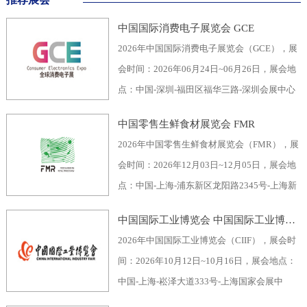
中国国际消费电子展览会 GCE
2026年中国国际消费电子展览会（GCE），展
会时间：2026年06月24日~06月26日，展会地
点：中国-深圳-福田区福华三路-深圳会展中心
（福田区），主办方：深圳市电子行业协会、
中国零售生鲜食材展览会 FMR
深圳振华展览有限公司，举办周期：一年一
2026年中国零售生鲜食材展览会（FMR），展
届，展会面积：40000平米，参展观众：60000
会时间：2026年12月03日~12月05日，展会地
人，参展商数量及参展品牌达到400家。2026
点：中国-上海-浦东新区龙阳路2345号-上海新
全球消费电子展暨深圳国际消费电子展览
国际博览中心，主办方：上海市品牌授权经营
会“GCE”，致力于为全球消费电子生产企业、
中国国际工业博览会 中国国际工业博览会 CIIF
企业协会自有品牌专业委员会，举办周期：一
代加工商、代理商、国内国际采购商、零配件
2026年中国国际工业博览会（CIIF），展会时
年一届，展会面积：70000平米，参展观众：
商、相关产业服务供应商等打造全面、集中的
间：2026年10月12日~10月16日，展会地点：
30000人，参展商数量及参展品牌达到1500
一站式采购交易合作平台，涵盖了电脑/手机及
中国-上海-崧泽大道333号-上海国家会展中
家。中国零售生鲜食材展览会FMR（国际生鲜
周边产品、音视频产品、家用电器、车载电
心，主办方：工业和信息化部、国家发展和改