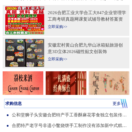
2026合肥工业大学合工大847企业管理学
工商考研真题网课复试辅导教材答案资
料考前冲刺押题预测三套卷3套题
立即采购>>
安徽宏村黄山合肥九华山冰箱贴旅游创
意3D立体2026磁性贴文创装饰
立即采购>>
求购信息
更多>
公和堂狮子头安徽合肥特产手工香酥麻花零食独立包装传统老式糕点
合肥特产老字号非遗小鳖烧饼手工制作没有添加新中式糕点伴手礼