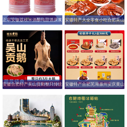
正宗安徽荔枝米酒酿纯甜酒原浆
安徽特产大全零食小吃合肥黄山
男女士果酒酒大桶零添加剂自然
烧饼糕点臭鳜鱼元旦圣诞送伴手
发酵
礼盒
安徽合肥特产吴山贡鹅整只传统
安徽特产合肥芜湖滁州安庆黄山
五香盐水卤味肉类熟食加热即食
元旦圣诞伴手礼盒零食小吃大礼
商用
包