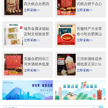
四大糕点合肥四
式糕点饼干点心
大名点礼盒零食
特产食品伴手礼
立即采购>>
立即采购>>
小吃年货节送人
送礼长辈过年货
团购
礼品
城市金属冰箱贴
安徽特产大全零
定制文创旅游景
食小吃合肥黄山
区纪念礼品定做
烧饼糕点臭鳜鱼
立即采购>>
立即采购>>
logo企业宣传冰
元旦圣诞送伴手
箱贴
礼盒
安徽合肥同乐三
三河米酒桂花米
河米酒稻米低度
酒低度正宗2.5L
甜黄酒坛装
桶纯手工安徽糯
立即采购>>
立即采购>>
450ml×2瓶礼盒
米酒桂花果酒无
送礼自饮
添加