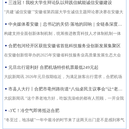
三连冠！我校大学生辩论队以辩践信赋能诚信安徽建设
能力的复合型“低空人才”。如
家门口实现就业的还有200余人。张守风求职经历是该市创新“4+”模
没有好机会？” …… 不像开会，倒像老朋友凑一块儿喝喝
今，大数据和智能算法加持的智
式，高质高效推动就业创业工作的一个小小缩影。就业是老百姓最
“共建‘诚信安徽’”安徽省第四届大学生诚信主题辩论赛决赛在安徽大
茶、聊聊天。 12月18日，芜湖迎来了一批特别的客人，有从国
慧交通“大脑”正助力
关心的事，也是社会稳定的基石。今年以来，天长市始终把稳就业
学龙河校区宛君礼堂圆满收官。安徽大学大学生辩论队凭借扎实的
中央媒体看安徽｜总书记的关切·落地的回响｜全链条深度融合 合肥创新“聚能”
外专程飞回来的，有从港澳、沪苏浙赶来的，也有安徽本地的侨界
放在突出位置，从群众实际需求出发，创新“4+”模式，因地制宜、分
理论功底、敏捷的思辨能力与默契的团队协作，一路过关斩将，最
青年和企业家。大家手捧清茶，话题却跨越山海，围绕安徽如
构建支持全面创新体制机制，统筹推进教育科技人才体制机制一体
类施策，不断优化服务方式，打通就业服务的“最后一公里”，让更多
终夺得冠军，在本项赛事中实现三连冠，以青春之声为“诚信安徽”建
何“链”接世界展开对话。 2025皖港澳“侨青圆桌会”“侨青下午
改革，完善金融支持科技创新的政策和机制，推动创新链产业链资
合肥包河经开区获批安徽省首批科技服务业创新发展集聚区
人端稳了“饭碗”，过上了更安心的日子。通过“平台+就业”提升服务
设再注青春能量。本届比赛由安徽省发展改革委、安徽省教育厅主
茶”聊了啥？能给安徽企业“出海”带来什么新主意？ 无限商
金链人才链深度融合。”——2024年10月18日，习近平总书记在安徽
质效。2025年，该市依托人力资源市场、安徽公共招聘网、“就在天
办，安徽广播电视台承办。决赛现场，省发展改革委党组成员、副
在安徽创新馆举办的2025年安徽省科技服务业高质量发展生态大会
机 “安徽发展为侨青创业提供绝佳机遇” “当下的安徽，正成
考察时指出橘红色火环被“锁”进罐体，飞速旋转中，不断产生能量。
长”信息系统等线上线下平台，举办“春风行动”、就业援助月、“千企
主任张云，省教育厅二级巡视员周晓芹，安徽大学党委书记虞宝
上，首批安徽省科技服务业创新发展集聚区正式发布。合肥包河经
元旦出行迎利好 合肥机场特价机票最低249元起
为全球创新资源的重要汇聚地，为我们侨界青年提供了绝佳的创业
今年，安徽合肥科学岛的“人造太阳”——全超导托卡马克核聚变实验
百校行”、夜市招聘等各类招聘活动80多场，组织招聘企业1058家
桃，淮北师范大学校长张焕明，安徽广播电视台党委委员、副总编
济开发区凭借其在检验检测领域的特色集聚与创新生态，成功入选
舞台。”安徽省侨青会执行会长、韩国安徽商会荣誉会长韩军说。作
装置（EAST）实现1亿摄氏度1066秒的高约束模等离子体运行。围
大皖新闻讯 2026年元旦假期临近，为满足旅客出行需求，合肥机场
（次），提供就业岗位5.45万个（次），促成劳动者与企业达成就业
辑袁卫东现场观看比赛。决赛现场，我校大学生辩论队与淮北师范
首批名单，标志着园区在科技服务业发展上迈入省级示范行列。本
为一名从淮南走出去的餐饮人，他深切体会到侨界青年的独特优
绕EAST、聚变堆主机关键系统综合研究设施、紧凑型聚变能实验装
联合各运营航空公司推出大量特价机票，境内航线票价低至249元
市县人大行丨合肥市亳州路街道“八仙桌民主议事会”让“老有所养”落地生根
意向近4万人（次），实现城镇新增就业3万余人，新增转移农业劳
大学大学生辩论队围绕“建设信用安徽，重点在于政务诚信引领/经营
次大会以“聚力科技服务·共育创新生态”为主题，旨在贯彻落实《安
势：既拥有国际视野和跨文化沟通能力，又深怀桑梓之情，天然成
置等大科学装置，合肥布局建设能源研究院，百亿元级聚变能源产
起，国际直飞航线851元起，为市民元旦出游提供了高性价比的选
动力7850人，有效拓展了就
主体信用赋能”展开巅峰对决。我校辩手紧扣主题，旁征博引政策案
徽省科技服务业高质量发展行动方案（2025—2027年）》，加快构
大皖新闻讯 “这个养老地方好，吃饭洗澡啥的都有人照顾，一开业我
为连接安徽与世界的“超级联系人”。 在韩军看来，侨青肩负着双
业集群加速形成。2024年10月18日，习近平总书记在安徽考察时指
择。中国国际航空推出合肥至北京首都420元起、合肥至成都天府
例，攻防有序、论证有力，最终凭借出色表现斩获冠军。上海交通
建全省统一的科技大市场，深化“政产学研金服用”融合，培育新质生
跟老伴儿就住进来了。你看，我把我们全家福都带过来放在这儿
-3℃！冷空气即将抵达合肥
重使命：既要当好安徽的“金牌推销员”，把家乡的好产品、好技术推
出：“构建支持全面创新体制机制，统筹推进教育科技人才体制机制
305元起的特惠航班。深圳航空在合肥至深圳、广州、成都天府、泉
大学、南京大学大学生辩论队带来的表演赛，为赛事增添思想火
产力。包河经开区的入选，是对园区长期聚焦科技服务、构建产业
了，住在这就像家一样。”12月22日上午，在合肥市庐阳区亳州路街
向全球；也要做好“智慧引进者”，将海外成功的商业模式与创新经验
一体改革，完善金融支持科技创新的政策和机制，推动创新链产业
州等热门航线上均投放了优惠价格，其中合肥至成都天府260元起，
“冬至过，地冻破”一年中最冷的时节来了这两天出门是不是感到寒气
花，我校队员也借此与省外名校学子交流学习、拓宽视野。赛事自9
生态成效的权威认可。包河经开区以检验检测认证为特色发展方
道养老综合体，今年82岁的吴奶奶告诉大皖新闻记者，现在住的这
带
链资金链人才链深度融合。”深入贯彻落实习近平总书记重要指示精
合肥至深圳航班每日六班，特惠价450元起。此外，深航还提供经深
逼人据合肥气象台消息受南下冷空气影响今天白天有小雨24日起转