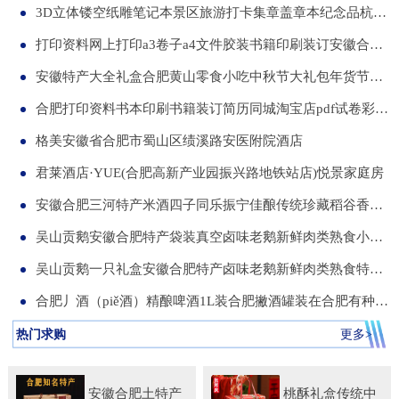
3D立体镂空纸雕笔记本景区旅游打卡集章盖章本纪念品杭州合肥昆明武汉城市文创本可定制集章册景点北京logo
打印资料网上打印a3卷子a4文件胶装书籍印刷装订安徽合肥同城服务
安徽特产大全礼盒合肥黄山零食小吃中秋节大礼包年货节送伴手礼品
合肥打印资料书本印刷书籍装订简历同城淘宝店pdf试卷彩色a34讲义
格美安徽省合肥市蜀山区绩溪路安医附院酒店
君莱酒店·YUE(合肥高新产业园振兴路地铁站店)悦景家庭房
安徽合肥三河特产米酒四子同乐振宁佳酿传统珍藏稻谷香一箱两瓶
吴山贡鹅安徽合肥特产袋装真空卤味老鹅新鲜肉类熟食小吃包河发货
吴山贡鹅一只礼盒安徽合肥特产卤味老鹅新鲜肉类熟食特色小吃包邮
合肥丿酒（piě酒）精酿啤酒1L装合肥撇酒罐装在合肥有种局叫丿酒
热门求购
更多>
安徽合肥土特产
桃酥礼盒传统中