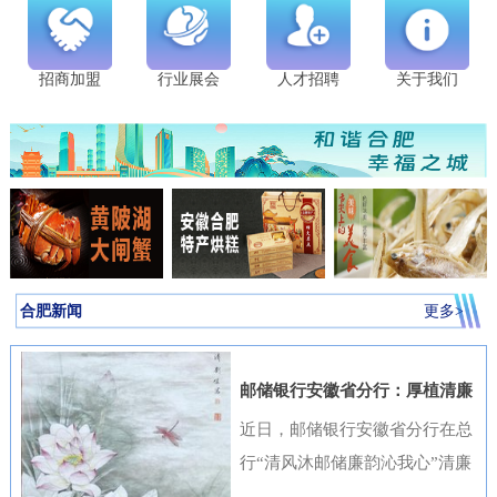
招商加盟
行业展会
人才招聘
关于我们
合肥新闻
更多>
邮储银行安徽省分行：厚植清廉
金融文化筑牢高质量发展根基
近日，邮储银行安徽省分行在总
行“清风沐邮储廉韵沁我心”清廉
金融文化作品征集活动中表现突