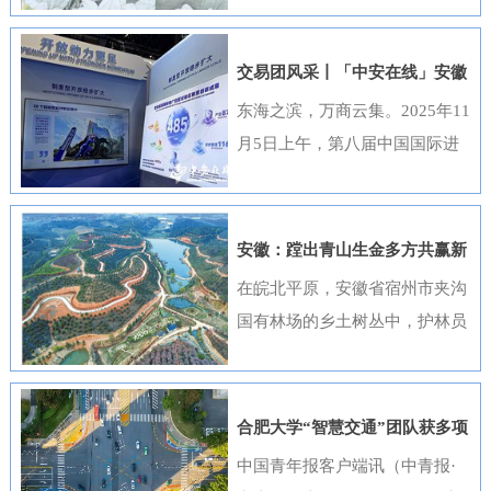
出，选送的四部作品全部获奖，
获奖数量位居全国首位，并荣
交易团风采丨「中安在线」安徽
获“优秀组织奖”。这一成绩是该
元素闪耀进博会
东海之滨，万商云集。2025年11
行持续推进清廉金融文化建设走
月5日上午，第八届中国国际进
深走实的生动体现。活动开展以
口博览会（以下简称“进博会”）
来，邮储银行安徽省分行高度重
在上海开幕，安徽交易团携科技
视、精心组织，全行员工积极响
创新成果与厚重文化底蕴再度亮
安徽：蹚出青山生金多方共赢新
应、热情参与。95名员工利用业
相，以开放之姿与世界共享发展
路径
在皖北平原，安徽省宿州市夹沟
余时间潜心创作，共提交89件作
机遇。第八届进博会安徽省交易
国有林场的乡土树丛中，护林员
品。经过严格遴选，41件优秀作
团高度重视中国国际进口博览会
巡查着侧柏、黄栌的长势；在皖
品在全省办公区域循环展播，让
参会工作，已于9月20日在合肥
南山区，歙县桂林国有林场的林
清廉之风吹遍每一个工作角落。
举办了“2025世界制造业大会—
下基地里，农户忙着采收黄栀
《廉心清颂》《缝隙》等获奖作
合肥大学“智慧交通”团队获多项
进博会外企（安徽）供需对接暨
子；在皖江之畔，马鞍山市横山
品构思精巧、寓意深刻，将廉洁
重要进展
中国青年报客户端讯（中青报·
投资交流活动”，会上，130余家
风景区内，市民和外地游客络绎