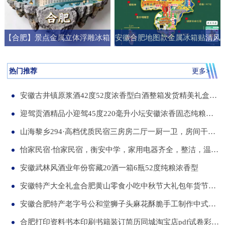
【合肥】景点金属立体浮雕冰箱
安徽合肥地图款金属冰箱贴清风
贴旅游纪念品文创伴手礼国潮礼
阁明教寺旅游纪念品刻字送朋友
物
礼物
热门推荐
更多>
安徽古井镇原浆酒42度52度浓香型白酒整箱发货精美礼盒纯粮食白酒
迎驾贡酒精品小迎驾45度220毫升小坛安徽浓香固态纯粮酒整箱12瓶
山海黎乡294·高档优质民宿三房房二厅一厨一卫，房间干净整洁，可短住，可长租
怡家民宿·怡家民宿，衡安中学，家用电器齐全，整洁，温馨，可短租，月租
安徽武林风酒业年份窖藏20酒一箱6瓶52度纯粮浓香型
安徽特产大全礼盒合肥黄山零食小吃中秋节大礼包年货节送伴手礼品
安徽合肥特产老字号公和堂狮子头麻花酥脆手工制作中式糕点伴手礼
合肥打印资料书本印刷书籍装订简历同城淘宝店pdf试卷彩色a34讲义