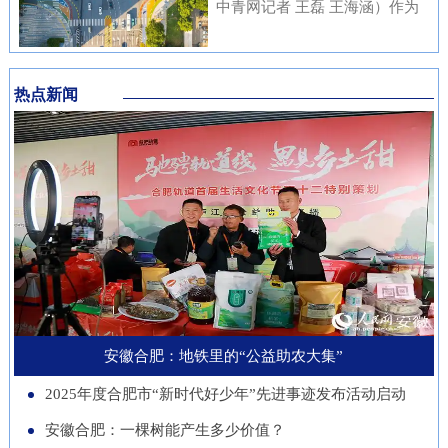
内涵与传统文化元素相融合，充
中青网记者 王磊 王海涵）作为
安徽本土知名企业与21家进博会
不绝……从生态护林到产业兴
分展现了安徽邮储员工崇廉、尚
国家新一代人工智能产业重点布
参展商代表现场洽谈并建立了联
林，从各自为战到联农共富，安
廉、守廉的坚定信念，也折射出
局城市，合肥正在着力打造低空
系。在本届进博会上，来自安徽
徽的国有林场正以一场深刻的绿
该行在推进清廉金融文化建设方
热点新闻
经济“前沿阵地”。合肥大学“智
的科技企业带来多件实物展品在
色变革，在守护江淮生态屏障的
面的扎实成效。近年来，邮储银
慧交通”团队正在基础理论、关
中国馆展出，此外，淮南、池州
同时，蹚出了一条生态效益、经
行安徽省分行始终将清廉金融文
键核心技术、人才队伍、产业发
等地市的老字号、非遗项目也展
济效益、社会效益共赢的新路
化建设摆在重要位置，通过常态
展等方面全面发力，着力支撑合
示安徽丰富的文化底蕴。进博八
径。作为全国林业大省，安徽现
化教育、制度完善与持续宣传，
肥打造综合交通枢纽科技力量。
年，安徽从一个“采购者”，努力
有国有林场100个，经营总面积
推动廉洁理念内化于心、外化于
近年来，合肥大学智能建造与交
成为“战略合作者”，合作模式也
超400万亩。近年来，安徽深入
行。在开展正面宣传教育的同
通学院积极布局低空交通发展新
从单纯的“买产品”向“引技术、
贯彻落实习近平生态文明思想，
时，该行也注重警示教育，特别
赛道，打造安徽省智慧交通大数
促升级”深化。今年安徽交易团
以国有林场改革为契机，通过创
是面向党员领导干部开展“以案
据分析与应用工程实验室等学科
新增加1个新兴产业交易分团，
新经营模式、拓展产业维度、深
安徽合肥：地铁里的“公益助农大集”
示警、以案为戒、以案促改”专
交叉创新平台，联合头部企业开
负责组织新兴产业相关单位参会
化联农机制，让昔日“只守青山
题教育，着力构建“不敢腐、不
2025年度合肥市“新时代好少年”先进事迹发布活动启动
展低空物流、城市应急等多应用
招商。这一切都服务于一个更精
不生金”的国有林场，变身成为
能腐、不想腐”的长效机制，引
场景技术攻关。2025年，团
安徽合肥：一棵树能产生多少价值？
准的目标：通过进博会，赋能安
生态保护的“主力军”、乡村振兴