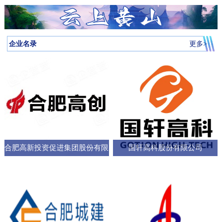
月启动，吸引全省87所高校近万名学子参与，规模创历届新高。我
向，已集聚相关机构127家，形成了“国家队引领、规上企业支撑、小
个“新家”，是街道的“八仙桌民主议事会”“议”出来的。在亳州路街
神，合肥持续优化科技创新生态，已建、在建和预研大科学装置总
圳中转至多哈的联程航线，元旦前后1413元起。厦门航空的特价航
为多云到晴天气温先降后升26日早晨最低气温-3℃左右再来看全省天
校大学生辩论队在合肥赛区比拼中强势突围，斩获赛区冠军后晋级
微企业创新”的梯次发展格局，构建了覆盖新能源汽车、集成电路、
道，“八仙桌民主议事会”正成为深化全过程人民民主的重要平
数达13个；量子信息、聚变能源、深空探测三大科创高地持续提升
线涵盖泉州、银川、运城、厦门等地，合肥至泉州、银川票价249元
气情况↓↓↓降水预报：23-24日我省有弱降水，其中24日高海拔山区有
全省16强总决赛
生物医药等多领域的检验检测服务体系。园区依托国家级质检中
台。“八仙桌”上：你一言我一语，把智慧养老的细节聊透12月22日，
全市创新能级；全市国家高新技术企业数量稳定在万户以上，研发
起。山东航空推出了合肥至桂林320元起、合肥至青岛270元起等优
雨夹雪或雪。25-31日全省以多云到晴天气为主。全省逐日降水量预
企业名录
更多>
心、省级科研平台构建协同创新体系，累计牵头或参与制定国家标
2025年安徽省人大“市县人大行”集中采访调研活动正式启动。当天上
投入强度超4%。科教融汇，加速推动成果从“书架
惠。中国东方航空提供经上海中转至万象的航班，1月1日出发859元
报气温预报：23-25日受冷空气影响，全省平均气温将下降4～6℃；
准305项，授权专利277项，创新能力持续提升。在产业生态建设
午，在合肥市庐阳区亳州路街道，讨论社区智慧养老服务项目的“八
起。中国南方航空在合肥至广州、深圳、北京大兴、西安、乌鲁木
冷空气过后，26日早晨最低气温：淮河以北-5～-3℃，淮河以南-4
上，园区通过建设“质谷孵化器”、设立总规模50亿元的产业基金、全
仙桌民主议事会”如期进行。大皖新闻记者在现场看到，“八仙
齐等航线上均有特价，其中合肥至西安255元起，国际航线经上海中
～-2℃。26-29日全省气温回升。30日前后还有一股弱冷空气影响我
面推行“金牌店小二”服务机制等一系列举措，持续优化营商环
桌”上，街道人大工委主任、区人大代表、选民代表以及群众代表们
转可至伦敦、巴厘岛等地，并可享受直减优惠。西部航空亦推出合
省。未来几天全省具体预报23日（周二）：淮河以北阴天转多云，
各抒己见，“接到智能设备报警，工作人员承诺在10—15分钟内到达
肥至重庆255元起、至贵阳350元起等特价票，并可通过海航“海天无
部分地区有小雨；淮河以南阴天有小雨。24日（周三）：淮河以北
现场，这个时限能否在协议中明确并保障？”“建议与附近医院、急救
限”产品便捷中转至更多目的地。国际
晴天；淮河以南阴天转多云，其中沿江江南有小雨，局部中雨，高
中心建立更顺畅的绿色通道机制。”在亳州路街道人大工委主任常敏
合肥高新投资促进集团股份有限
国轩高科股份有限公司
海拔山区有雨夹雪或雪。25日（周四）：全省多云。26日（周
的主持下，与会代表你一言我一语，符合街道实际情况的社区智慧
五）：全省多云到晴天。27-29日（周六至周一）：全省晴天到多
公司
养老服务方案逐渐清晰，成为可落地执行的“老有所
云。30日（周二）：江北晴天到多云，江南多云。31日（周三）：
淮河以北多云，淮河以南多云到晴天。最近冷空气活动十分频繁大
家要及时关注最新预报外