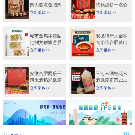
四大糕点合肥四
式糕点饼干点心
大名点礼盒零食
特产食品伴手礼
立即采购>>
立即采购>>
小吃年货节送人
送礼长辈过年货
团购
礼品
城市金属冰箱贴
安徽特产大全零
定制文创旅游景
食小吃合肥黄山
区纪念礼品定做
烧饼糕点臭鳜鱼
立即采购>>
立即采购>>
logo企业宣传冰
元旦圣诞送伴手
箱贴
礼盒
安徽合肥同乐三
三河米酒桂花米
河米酒稻米低度
酒低度正宗2.5L
甜黄酒坛装
桶纯手工安徽糯
立即采购>>
立即采购>>
450ml×2瓶礼盒
米酒桂花果酒无
送礼自饮
添加