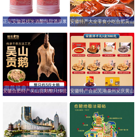
正宗安徽荔枝米酒酿纯甜酒原浆
安徽特产大全零食小吃合肥黄山
男女士果酒酒大桶零添加剂自然
烧饼糕点臭鳜鱼元旦圣诞送伴手
发酵
礼盒
安徽合肥特产吴山贡鹅整只传统
安徽特产合肥芜湖滁州安庆黄山
五香盐水卤味肉类熟食加热即食
元旦圣诞伴手礼盒零食小吃大礼
商用
包