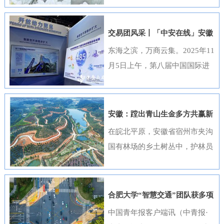
出，选送的四部作品全部获奖，
获奖数量位居全国首位，并荣
交易团风采丨「中安在线」安徽
获“优秀组织奖”。这一成绩是该
元素闪耀进博会
东海之滨，万商云集。2025年11
行持续推进清廉金融文化建设走
月5日上午，第八届中国国际进
深走实的生动体现。活动开展以
口博览会（以下简称“进博会”）
来，邮储银行安徽省分行高度重
在上海开幕，安徽交易团携科技
视、精心组织，全行员工积极响
创新成果与厚重文化底蕴再度亮
安徽：蹚出青山生金多方共赢新
应、热情参与。95名员工利用业
相，以开放之姿与世界共享发展
路径
在皖北平原，安徽省宿州市夹沟
余时间潜心创作，共提交89件作
机遇。第八届进博会安徽省交易
国有林场的乡土树丛中，护林员
品。经过严格遴选，41件优秀作
团高度重视中国国际进口博览会
巡查着侧柏、黄栌的长势；在皖
品在全省办公区域循环展播，让
参会工作，已于9月20日在合肥
南山区，歙县桂林国有林场的林
清廉之风吹遍每一个工作角落。
举办了“2025世界制造业大会—
下基地里，农户忙着采收黄栀
《廉心清颂》《缝隙》等获奖作
合肥大学“智慧交通”团队获多项
进博会外企（安徽）供需对接暨
子；在皖江之畔，马鞍山市横山
品构思精巧、寓意深刻，将廉洁
重要进展
中国青年报客户端讯（中青报·
投资交流活动”，会上，130余家
风景区内，市民和外地游客络绎