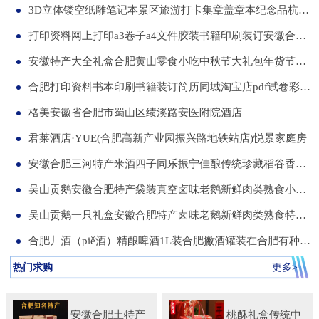
3D立体镂空纸雕笔记本景区旅游打卡集章盖章本纪念品杭州合肥昆明武汉城市文创本可定制集章册景点北京logo
打印资料网上打印a3卷子a4文件胶装书籍印刷装订安徽合肥同城服务
安徽特产大全礼盒合肥黄山零食小吃中秋节大礼包年货节送伴手礼品
合肥打印资料书本印刷书籍装订简历同城淘宝店pdf试卷彩色a34讲义
格美安徽省合肥市蜀山区绩溪路安医附院酒店
君莱酒店·YUE(合肥高新产业园振兴路地铁站店)悦景家庭房
安徽合肥三河特产米酒四子同乐振宁佳酿传统珍藏稻谷香一箱两瓶
吴山贡鹅安徽合肥特产袋装真空卤味老鹅新鲜肉类熟食小吃包河发货
吴山贡鹅一只礼盒安徽合肥特产卤味老鹅新鲜肉类熟食特色小吃包邮
合肥丿酒（piě酒）精酿啤酒1L装合肥撇酒罐装在合肥有种局叫丿酒
热门求购
更多>
安徽合肥土特产
桃酥礼盒传统中