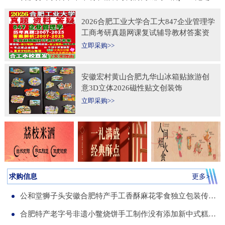
2026合肥工业大学合工大847企业管理学
工商考研真题网课复试辅导教材答案资
料考前冲刺押题预测三套卷3套题
立即采购>>
安徽宏村黄山合肥九华山冰箱贴旅游创
意3D立体2026磁性贴文创装饰
立即采购>>
求购信息
更多>
公和堂狮子头安徽合肥特产手工香酥麻花零食独立包装传统老式糕点
合肥特产老字号非遗小鳖烧饼手工制作没有添加新中式糕点伴手礼