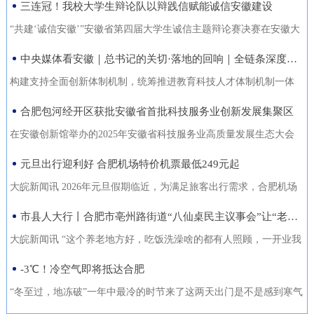
三连冠！我校大学生辩论队以辩践信赋能诚信安徽建设
能力的复合型“低空人才”。如
家门口实现就业的还有200余人。张守风求职经历是该市创新“4+”模
没有好机会？” …… 不像开会，倒像老朋友凑一块儿喝喝
今，大数据和智能算法加持的智
式，高质高效推动就业创业工作的一个小小缩影。就业是老百姓最
“共建‘诚信安徽’”安徽省第四届大学生诚信主题辩论赛决赛在安徽大
茶、聊聊天。 12月18日，芜湖迎来了一批特别的客人，有从国
慧交通“大脑”正助力
关心的事，也是社会稳定的基石。今年以来，天长市始终把稳就业
学龙河校区宛君礼堂圆满收官。安徽大学大学生辩论队凭借扎实的
中央媒体看安徽｜总书记的关切·落地的回响｜全链条深度融合 合肥创新“聚能”
外专程飞回来的，有从港澳、沪苏浙赶来的，也有安徽本地的侨界
放在突出位置，从群众实际需求出发，创新“4+”模式，因地制宜、分
理论功底、敏捷的思辨能力与默契的团队协作，一路过关斩将，最
青年和企业家。大家手捧清茶，话题却跨越山海，围绕安徽如
构建支持全面创新体制机制，统筹推进教育科技人才体制机制一体
类施策，不断优化服务方式，打通就业服务的“最后一公里”，让更多
终夺得冠军，在本项赛事中实现三连冠，以青春之声为“诚信安徽”建
何“链”接世界展开对话。 2025皖港澳“侨青圆桌会”“侨青下午
改革，完善金融支持科技创新的政策和机制，推动创新链产业链资
合肥包河经开区获批安徽省首批科技服务业创新发展集聚区
人端稳了“饭碗”，过上了更安心的日子。通过“平台+就业”提升服务
设再注青春能量。本届比赛由安徽省发展改革委、安徽省教育厅主
茶”聊了啥？能给安徽企业“出海”带来什么新主意？ 无限商
金链人才链深度融合。”——2024年10月18日，习近平总书记在安徽
质效。2025年，该市依托人力资源市场、安徽公共招聘网、“就在天
办，安徽广播电视台承办。决赛现场，省发展改革委党组成员、副
在安徽创新馆举办的2025年安徽省科技服务业高质量发展生态大会
机 “安徽发展为侨青创业提供绝佳机遇” “当下的安徽，正成
考察时指出橘红色火环被“锁”进罐体，飞速旋转中，不断产生能量。
长”信息系统等线上线下平台，举办“春风行动”、就业援助月、“千企
主任张云，省教育厅二级巡视员周晓芹，安徽大学党委书记虞宝
上，首批安徽省科技服务业创新发展集聚区正式发布。合肥包河经
元旦出行迎利好 合肥机场特价机票最低249元起
为全球创新资源的重要汇聚地，为我们侨界青年提供了绝佳的创业
今年，安徽合肥科学岛的“人造太阳”——全超导托卡马克核聚变实验
百校行”、夜市招聘等各类招聘活动80多场，组织招聘企业1058家
桃，淮北师范大学校长张焕明，安徽广播电视台党委委员、副总编
济开发区凭借其在检验检测领域的特色集聚与创新生态，成功入选
舞台。”安徽省侨青会执行会长、韩国安徽商会荣誉会长韩军说。作
装置（EAST）实现1亿摄氏度1066秒的高约束模等离子体运行。围
大皖新闻讯 2026年元旦假期临近，为满足旅客出行需求，合肥机场
（次），提供就业岗位5.45万个（次），促成劳动者与企业达成就业
辑袁卫东现场观看比赛。决赛现场，我校大学生辩论队与淮北师范
首批名单，标志着园区在科技服务业发展上迈入省级示范行列。本
为一名从淮南走出去的餐饮人，他深切体会到侨界青年的独特优
绕EAST、聚变堆主机关键系统综合研究设施、紧凑型聚变能实验装
联合各运营航空公司推出大量特价机票，境内航线票价低至249元
市县人大行丨合肥市亳州路街道“八仙桌民主议事会”让“老有所养”落地生根
意向近4万人（次），实现城镇新增就业3万余人，新增转移农业劳
大学大学生辩论队围绕“建设信用安徽，重点在于政务诚信引领/经营
次大会以“聚力科技服务·共育创新生态”为主题，旨在贯彻落实《安
势：既拥有国际视野和跨文化沟通能力，又深怀桑梓之情，天然成
置等大科学装置，合肥布局建设能源研究院，百亿元级聚变能源产
起，国际直飞航线851元起，为市民元旦出游提供了高性价比的选
动力7850人，有效拓展了就
主体信用赋能”展开巅峰对决。我校辩手紧扣主题，旁征博引政策案
徽省科技服务业高质量发展行动方案（2025—2027年）》，加快构
大皖新闻讯 “这个养老地方好，吃饭洗澡啥的都有人照顾，一开业我
为连接安徽与世界的“超级联系人”。 在韩军看来，侨青肩负着双
业集群加速形成。2024年10月18日，习近平总书记在安徽考察时指
择。中国国际航空推出合肥至北京首都420元起、合肥至成都天府
例，攻防有序、论证有力，最终凭借出色表现斩获冠军。上海交通
建全省统一的科技大市场，深化“政产学研金服用”融合，培育新质生
跟老伴儿就住进来了。你看，我把我们全家福都带过来放在这儿
-3℃！冷空气即将抵达合肥
重使命：既要当好安徽的“金牌推销员”，把家乡的好产品、好技术推
出：“构建支持全面创新体制机制，统筹推进教育科技人才体制机制
305元起的特惠航班。深圳航空在合肥至深圳、广州、成都天府、泉
大学、南京大学大学生辩论队带来的表演赛，为赛事增添思想火
产力。包河经开区的入选，是对园区长期聚焦科技服务、构建产业
了，住在这就像家一样。”12月22日上午，在合肥市庐阳区亳州路街
向全球；也要做好“智慧引进者”，将海外成功的商业模式与创新经验
一体改革，完善金融支持科技创新的政策和机制，推动创新链产业
州等热门航线上均投放了优惠价格，其中合肥至成都天府260元起，
“冬至过，地冻破”一年中最冷的时节来了这两天出门是不是感到寒气
花，我校队员也借此与省外名校学子交流学习、拓宽视野。赛事自9
生态成效的权威认可。包河经开区以检验检测认证为特色发展方
道养老综合体，今年82岁的吴奶奶告诉大皖新闻记者，现在住的这
带
链资金链人才链深度融合。”深入贯彻落实习近平总书记重要指示精
合肥至深圳航班每日六班，特惠价450元起。此外，深航还提供经深
逼人据合肥气象台消息受南下冷空气影响今天白天有小雨24日起转