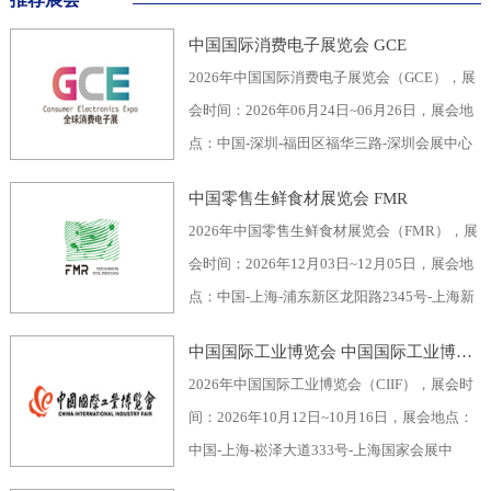
中国国际消费电子展览会 GCE
2026年中国国际消费电子展览会（GCE），展
会时间：2026年06月24日~06月26日，展会地
点：中国-深圳-福田区福华三路-深圳会展中心
（福田区），主办方：深圳市电子行业协会、
中国零售生鲜食材展览会 FMR
深圳振华展览有限公司，举办周期：一年一
2026年中国零售生鲜食材展览会（FMR），展
届，展会面积：40000平米，参展观众：60000
会时间：2026年12月03日~12月05日，展会地
人，参展商数量及参展品牌达到400家。2026
点：中国-上海-浦东新区龙阳路2345号-上海新
全球消费电子展暨深圳国际消费电子展览
国际博览中心，主办方：上海市品牌授权经营
会“GCE”，致力于为全球消费电子生产企业、
中国国际工业博览会 中国国际工业博览会 CIIF
企业协会自有品牌专业委员会，举办周期：一
代加工商、代理商、国内国际采购商、零配件
2026年中国国际工业博览会（CIIF），展会时
年一届，展会面积：70000平米，参展观众：
商、相关产业服务供应商等打造全面、集中的
间：2026年10月12日~10月16日，展会地点：
30000人，参展商数量及参展品牌达到1500
一站式采购交易合作平台，涵盖了电脑/手机及
中国-上海-崧泽大道333号-上海国家会展中
家。中国零售生鲜食材展览会FMR（国际生鲜
周边产品、音视频产品、家用电器、车载电
心，主办方：工业和信息化部、国家发展和改