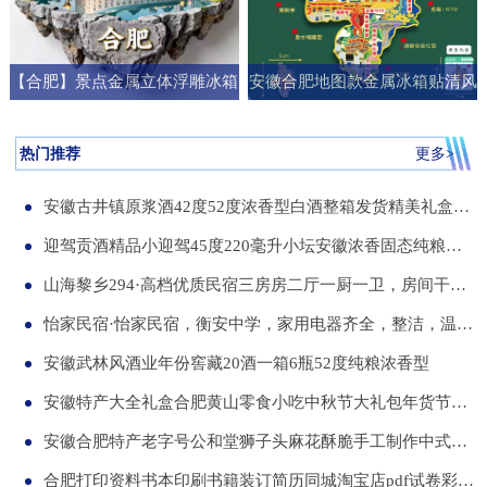
【合肥】景点金属立体浮雕冰箱
安徽合肥地图款金属冰箱贴清风
贴旅游纪念品文创伴手礼国潮礼
阁明教寺旅游纪念品刻字送朋友
物
礼物
热门推荐
更多>
安徽古井镇原浆酒42度52度浓香型白酒整箱发货精美礼盒纯粮食白酒
迎驾贡酒精品小迎驾45度220毫升小坛安徽浓香固态纯粮酒整箱12瓶
山海黎乡294·高档优质民宿三房房二厅一厨一卫，房间干净整洁，可短住，可长租
怡家民宿·怡家民宿，衡安中学，家用电器齐全，整洁，温馨，可短租，月租
安徽武林风酒业年份窖藏20酒一箱6瓶52度纯粮浓香型
安徽特产大全礼盒合肥黄山零食小吃中秋节大礼包年货节送伴手礼品
安徽合肥特产老字号公和堂狮子头麻花酥脆手工制作中式糕点伴手礼
合肥打印资料书本印刷书籍装订简历同城淘宝店pdf试卷彩色a34讲义