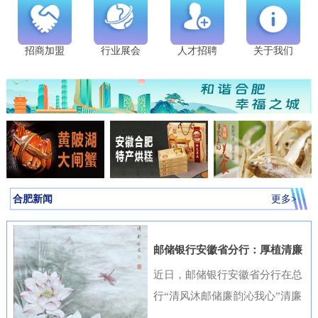
招商加盟
行业展会
人才招聘
关于我们
合肥新闻
更多>
邮储银行安徽省分行：厚植清廉
金融文化筑牢高质量发展根基
近日，邮储银行安徽省分行在总
行“清风沐邮储廉韵沁我心”清廉
金融文化作品征集活动中表现突