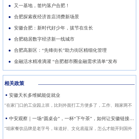
导党员干部强化作风、担当作
队“基于无人机空天信息的高速
徽正在全力发展的重点产业，努
又一基地，签约落户合肥！
的“助推器”、绿色经济的“新引
为，营造风清气正的良好政治生
公路施工安全监管技术研究”获
力推动展商变投资商。科技与开
合肥探索夜经济首店消费新场景
擎”。 扩绿兴绿护绿 筑牢美丽安
态。
批立项。该项目聚焦满足高速公
放 安徽元素亮相中国馆在今年
徽生态屏障清晨五点，潜山市驼
安徽合肥：新时代好少年，拔节在生长
路施工全过程的可视化、智能化
的中国馆区域，比亚迪旗下全球
岭国有林场东风管护点，今年57
合肥稳居数字经济新一线城市
监管需求，通过无人机与 AI 算
最快汽车仰望U9、在2025机器
岁的护林员余宋江已经背上巡山
法结合，实现高速公路施工安全
合肥高新区：“先锋街长”助力街区精细化管理
人足球世界杯上夺冠的人形机器
包，踏上了蜿蜒的林间小路。从
隐患实时识别与动态预警，构建
人、可
金融活水精准滴灌 “合肥都市圈金融需求清单”发布
1988年参加工作起，这条巡山路
无人机“巡航-识别-预警-处置”闭
线他走了37年。“冬季气候干
环管理体系，搭建多源数据融合
燥、大风天气较多，是森林防火
相关政策
的高速公路施工安全监管平台。
关键期，我们加大了巡山频次。
安徽天长多维赋能促就业
目前，学院与企业联合开展低空
现在，山上又增加了新设备，跟
交通领航人才实训基地建设，将
“在家门口的工业园上班，比到外面打工方便多了，工作、顾家两不
以前比，各方面
通过开设“微专业”、打造“新专
误，收入也不差。”12月21日，来自安徽省天长市仁和集镇的书房村
中安观察｜一场“圆桌会”，一杯“下午茶”，如何让安徽链接世界？
业”等方式，致力于培养具备低
村民张守风手上熟练地焊接高压包，在车间忙活着。张守风的成功
“咱家餐饮品牌是老字号，味道好、文化底蕴深，怎么才能开到国外
空系统设计、开发、管理与服务
就业得益于该镇主办的“返乡归巢就业圆梦”暖心活动，而跟他一样在
去？” “我们做印刷的，听说澳洲那边市场不错，具体啥情况？有