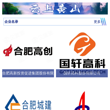
月启动，吸引全省87所高校近万名学子参与，规模创历届新高。我
向，已集聚相关机构127家，形成了“国家队引领、规上企业支撑、小
个“新家”，是街道的“八仙桌民主议事会”“议”出来的。在亳州路街
神，合肥持续优化科技创新生态，已建、在建和预研大科学装置总
圳中转至多哈的联程航线，元旦前后1413元起。厦门航空的特价航
为多云到晴天气温先降后升26日早晨最低气温-3℃左右再来看全省天
校大学生辩论队在合肥赛区比拼中强势突围，斩获赛区冠军后晋级
微企业创新”的梯次发展格局，构建了覆盖新能源汽车、集成电路、
道，“八仙桌民主议事会”正成为深化全过程人民民主的重要平
数达13个；量子信息、聚变能源、深空探测三大科创高地持续提升
线涵盖泉州、银川、运城、厦门等地，合肥至泉州、银川票价249元
气情况↓↓↓降水预报：23-24日我省有弱降水，其中24日高海拔山区有
全省16强总决赛
生物医药等多领域的检验检测服务体系。园区依托国家级质检中
台。“八仙桌”上：你一言我一语，把智慧养老的细节聊透12月22日，
全市创新能级；全市国家高新技术企业数量稳定在万户以上，研发
起。山东航空推出了合肥至桂林320元起、合肥至青岛270元起等优
雨夹雪或雪。25-31日全省以多云到晴天气为主。全省逐日降水量预
企业名录
更多>
心、省级科研平台构建协同创新体系，累计牵头或参与制定国家标
2025年安徽省人大“市县人大行”集中采访调研活动正式启动。当天上
投入强度超4%。科教融汇，加速推动成果从“书架
惠。中国东方航空提供经上海中转至万象的航班，1月1日出发859元
报气温预报：23-25日受冷空气影响，全省平均气温将下降4～6℃；
准305项，授权专利277项，创新能力持续提升。在产业生态建设
午，在合肥市庐阳区亳州路街道，讨论社区智慧养老服务项目的“八
起。中国南方航空在合肥至广州、深圳、北京大兴、西安、乌鲁木
冷空气过后，26日早晨最低气温：淮河以北-5～-3℃，淮河以南-4
上，园区通过建设“质谷孵化器”、设立总规模50亿元的产业基金、全
仙桌民主议事会”如期进行。大皖新闻记者在现场看到，“八仙
齐等航线上均有特价，其中合肥至西安255元起，国际航线经上海中
～-2℃。26-29日全省气温回升。30日前后还有一股弱冷空气影响我
面推行“金牌店小二”服务机制等一系列举措，持续优化营商环
桌”上，街道人大工委主任、区人大代表、选民代表以及群众代表们
转可至伦敦、巴厘岛等地，并可享受直减优惠。西部航空亦推出合
省。未来几天全省具体预报23日（周二）：淮河以北阴天转多云，
各抒己见，“接到智能设备报警，工作人员承诺在10—15分钟内到达
肥至重庆255元起、至贵阳350元起等特价票，并可通过海航“海天无
部分地区有小雨；淮河以南阴天有小雨。24日（周三）：淮河以北
现场，这个时限能否在协议中明确并保障？”“建议与附近医院、急救
限”产品便捷中转至更多目的地。国际
晴天；淮河以南阴天转多云，其中沿江江南有小雨，局部中雨，高
中心建立更顺畅的绿色通道机制。”在亳州路街道人大工委主任常敏
合肥高新投资促进集团股份有限
国轩高科股份有限公司
海拔山区有雨夹雪或雪。25日（周四）：全省多云。26日（周
的主持下，与会代表你一言我一语，符合街道实际情况的社区智慧
五）：全省多云到晴天。27-29日（周六至周一）：全省晴天到多
公司
养老服务方案逐渐清晰，成为可落地执行的“老有所
云。30日（周二）：江北晴天到多云，江南多云。31日（周三）：
淮河以北多云，淮河以南多云到晴天。最近冷空气活动十分频繁大
家要及时关注最新预报外