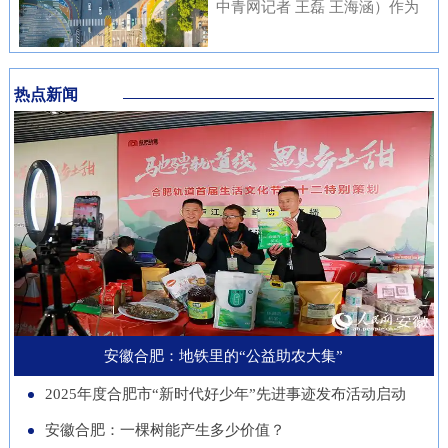
内涵与传统文化元素相融合，充
中青网记者 王磊 王海涵）作为
安徽本土知名企业与21家进博会
不绝……从生态护林到产业兴
分展现了安徽邮储员工崇廉、尚
国家新一代人工智能产业重点布
参展商代表现场洽谈并建立了联
林，从各自为战到联农共富，安
廉、守廉的坚定信念，也折射出
局城市，合肥正在着力打造低空
系。在本届进博会上，来自安徽
徽的国有林场正以一场深刻的绿
该行在推进清廉金融文化建设方
热点新闻
经济“前沿阵地”。合肥大学“智
的科技企业带来多件实物展品在
色变革，在守护江淮生态屏障的
面的扎实成效。近年来，邮储银
慧交通”团队正在基础理论、关
中国馆展出，此外，淮南、池州
同时，蹚出了一条生态效益、经
行安徽省分行始终将清廉金融文
键核心技术、人才队伍、产业发
等地市的老字号、非遗项目也展
济效益、社会效益共赢的新路
化建设摆在重要位置，通过常态
展等方面全面发力，着力支撑合
示安徽丰富的文化底蕴。进博八
径。作为全国林业大省，安徽现
化教育、制度完善与持续宣传，
肥打造综合交通枢纽科技力量。
年，安徽从一个“采购者”，努力
有国有林场100个，经营总面积
推动廉洁理念内化于心、外化于
近年来，合肥大学智能建造与交
成为“战略合作者”，合作模式也
超400万亩。近年来，安徽深入
行。在开展正面宣传教育的同
通学院积极布局低空交通发展新
从单纯的“买产品”向“引技术、
贯彻落实习近平生态文明思想，
时，该行也注重警示教育，特别
赛道，打造安徽省智慧交通大数
促升级”深化。今年安徽交易团
以国有林场改革为契机，通过创
是面向党员领导干部开展“以案
据分析与应用工程实验室等学科
新增加1个新兴产业交易分团，
新经营模式、拓展产业维度、深
安徽合肥：地铁里的“公益助农大集”
示警、以案为戒、以案促改”专
交叉创新平台，联合头部企业开
负责组织新兴产业相关单位参会
化联农机制，让昔日“只守青山
题教育，着力构建“不敢腐、不
2025年度合肥市“新时代好少年”先进事迹发布活动启动
展低空物流、城市应急等多应用
招商。这一切都服务于一个更精
不生金”的国有林场，变身成为
能腐、不想腐”的长效机制，引
场景技术攻关。2025年，团
安徽合肥：一棵树能产生多少价值？
准的目标：通过进博会，赋能安
生态保护的“主力军”、乡村振兴