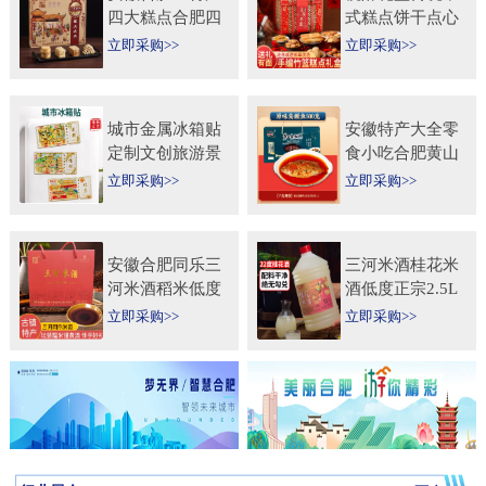
四大糕点合肥四
式糕点饼干点心
大名点礼盒零食
特产食品伴手礼
立即采购>>
立即采购>>
小吃年货节送人
送礼长辈过年货
团购
礼品
城市金属冰箱贴
安徽特产大全零
定制文创旅游景
食小吃合肥黄山
区纪念礼品定做
烧饼糕点臭鳜鱼
立即采购>>
立即采购>>
logo企业宣传冰
元旦圣诞送伴手
箱贴
礼盒
安徽合肥同乐三
三河米酒桂花米
河米酒稻米低度
酒低度正宗2.5L
甜黄酒坛装
桶纯手工安徽糯
立即采购>>
立即采购>>
450ml×2瓶礼盒
米酒桂花果酒无
送礼自饮
添加