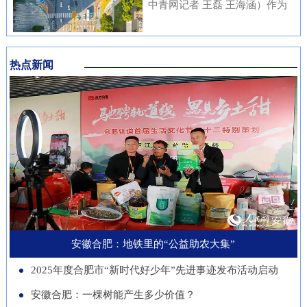
内涵与传统文化元素相融合，充
中青网记者 王磊 王海涵）作为
安徽本土知名企业与21家进博会
不绝……从生态护林到产业兴
分展现了安徽邮储员工崇廉、尚
国家新一代人工智能产业重点布
参展商代表现场洽谈并建立了联
林，从各自为战到联农共富，安
廉、守廉的坚定信念，也折射出
局城市，合肥正在着力打造低空
系。在本届进博会上，来自安徽
徽的国有林场正以一场深刻的绿
该行在推进清廉金融文化建设方
热点新闻
经济“前沿阵地”。合肥大学“智
的科技企业带来多件实物展品在
色变革，在守护江淮生态屏障的
面的扎实成效。近年来，邮储银
慧交通”团队正在基础理论、关
中国馆展出，此外，淮南、池州
同时，蹚出了一条生态效益、经
行安徽省分行始终将清廉金融文
键核心技术、人才队伍、产业发
等地市的老字号、非遗项目也展
济效益、社会效益共赢的新路
化建设摆在重要位置，通过常态
展等方面全面发力，着力支撑合
示安徽丰富的文化底蕴。进博八
径。作为全国林业大省，安徽现
化教育、制度完善与持续宣传，
肥打造综合交通枢纽科技力量。
年，安徽从一个“采购者”，努力
有国有林场100个，经营总面积
推动廉洁理念内化于心、外化于
近年来，合肥大学智能建造与交
成为“战略合作者”，合作模式也
超400万亩。近年来，安徽深入
行。在开展正面宣传教育的同
通学院积极布局低空交通发展新
从单纯的“买产品”向“引技术、
贯彻落实习近平生态文明思想，
时，该行也注重警示教育，特别
赛道，打造安徽省智慧交通大数
促升级”深化。今年安徽交易团
以国有林场改革为契机，通过创
是面向党员领导干部开展“以案
据分析与应用工程实验室等学科
新增加1个新兴产业交易分团，
新经营模式、拓展产业维度、深
安徽合肥：地铁里的“公益助农大集”
示警、以案为戒、以案促改”专
交叉创新平台，联合头部企业开
负责组织新兴产业相关单位参会
化联农机制，让昔日“只守青山
题教育，着力构建“不敢腐、不
2025年度合肥市“新时代好少年”先进事迹发布活动启动
展低空物流、城市应急等多应用
招商。这一切都服务于一个更精
不生金”的国有林场，变身成为
能腐、不想腐”的长效机制，引
场景技术攻关。2025年，团
安徽合肥：一棵树能产生多少价值？
准的目标：通过进博会，赋能安
生态保护的“主力军”、乡村振兴