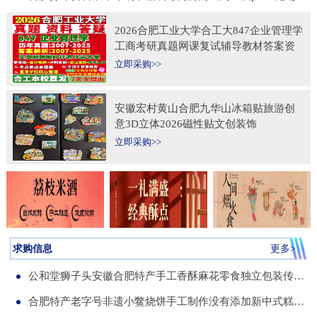
2026合肥工业大学合工大847企业管理学
工商考研真题网课复试辅导教材答案资
料考前冲刺押题预测三套卷3套题
立即采购>>
安徽宏村黄山合肥九华山冰箱贴旅游创
意3D立体2026磁性贴文创装饰
立即采购>>
求购信息
更多>
公和堂狮子头安徽合肥特产手工香酥麻花零食独立包装传统老式糕点
合肥特产老字号非遗小鳖烧饼手工制作没有添加新中式糕点伴手礼