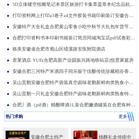
3D立体镂空纸雕笔记本景区旅游打卡集章盖章本纪念品杭州合肥昆明武汉城市文创本可定制集章册景点北京logo
打印资料网上打印a3卷子a4文件胶装书籍印刷装订安徽合肥同城服务
安徽特产大全礼盒合肥黄山零食小吃中秋节大礼包年货节送伴手礼品
合肥打印资料书本印刷书籍装订简历同城淘宝店pdf试卷彩色a34讲义
格美安徽省合肥市蜀山区绩溪路安医附院酒店
君莱酒店·YUE(合肥高新产业园振兴路地铁站店)悦景家庭房
安徽合肥三河特产米酒四子同乐振宁佳酿传统珍藏稻谷香一箱两瓶
吴山贡鹅安徽合肥特产袋装真空卤味老鹅新鲜肉类熟食小吃包河发货
吴山贡鹅一只礼盒安徽合肥特产卤味老鹅新鲜肉类熟食特色小吃包邮
合肥丿酒（piě酒）精酿啤酒1L装合肥撇酒罐装在合肥有种局叫丿酒
热门求购
更多>
安徽合肥土特产
桃酥礼盒传统中