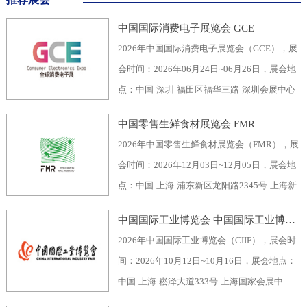
中国国际消费电子展览会 GCE
2026年中国国际消费电子展览会（GCE），展
会时间：2026年06月24日~06月26日，展会地
点：中国-深圳-福田区福华三路-深圳会展中心
（福田区），主办方：深圳市电子行业协会、
中国零售生鲜食材展览会 FMR
深圳振华展览有限公司，举办周期：一年一
2026年中国零售生鲜食材展览会（FMR），展
届，展会面积：40000平米，参展观众：60000
会时间：2026年12月03日~12月05日，展会地
人，参展商数量及参展品牌达到400家。2026
点：中国-上海-浦东新区龙阳路2345号-上海新
全球消费电子展暨深圳国际消费电子展览
国际博览中心，主办方：上海市品牌授权经营
会“GCE”，致力于为全球消费电子生产企业、
中国国际工业博览会 中国国际工业博览会 CIIF
企业协会自有品牌专业委员会，举办周期：一
代加工商、代理商、国内国际采购商、零配件
2026年中国国际工业博览会（CIIF），展会时
年一届，展会面积：70000平米，参展观众：
商、相关产业服务供应商等打造全面、集中的
间：2026年10月12日~10月16日，展会地点：
30000人，参展商数量及参展品牌达到1500
一站式采购交易合作平台，涵盖了电脑/手机及
中国-上海-崧泽大道333号-上海国家会展中
家。中国零售生鲜食材展览会FMR（国际生鲜
周边产品、音视频产品、家用电器、车载电
心，主办方：工业和信息化部、国家发展和改