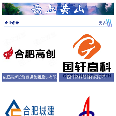
月启动，吸引全省87所高校近万名学子参与，规模创历届新高。我
向，已集聚相关机构127家，形成了“国家队引领、规上企业支撑、小
个“新家”，是街道的“八仙桌民主议事会”“议”出来的。在亳州路街
神，合肥持续优化科技创新生态，已建、在建和预研大科学装置总
圳中转至多哈的联程航线，元旦前后1413元起。厦门航空的特价航
为多云到晴天气温先降后升26日早晨最低气温-3℃左右再来看全省天
校大学生辩论队在合肥赛区比拼中强势突围，斩获赛区冠军后晋级
微企业创新”的梯次发展格局，构建了覆盖新能源汽车、集成电路、
道，“八仙桌民主议事会”正成为深化全过程人民民主的重要平
数达13个；量子信息、聚变能源、深空探测三大科创高地持续提升
线涵盖泉州、银川、运城、厦门等地，合肥至泉州、银川票价249元
气情况↓↓↓降水预报：23-24日我省有弱降水，其中24日高海拔山区有
全省16强总决赛
生物医药等多领域的检验检测服务体系。园区依托国家级质检中
台。“八仙桌”上：你一言我一语，把智慧养老的细节聊透12月22日，
全市创新能级；全市国家高新技术企业数量稳定在万户以上，研发
起。山东航空推出了合肥至桂林320元起、合肥至青岛270元起等优
雨夹雪或雪。25-31日全省以多云到晴天气为主。全省逐日降水量预
企业名录
更多>
心、省级科研平台构建协同创新体系，累计牵头或参与制定国家标
2025年安徽省人大“市县人大行”集中采访调研活动正式启动。当天上
投入强度超4%。科教融汇，加速推动成果从“书架
惠。中国东方航空提供经上海中转至万象的航班，1月1日出发859元
报气温预报：23-25日受冷空气影响，全省平均气温将下降4～6℃；
准305项，授权专利277项，创新能力持续提升。在产业生态建设
午，在合肥市庐阳区亳州路街道，讨论社区智慧养老服务项目的“八
起。中国南方航空在合肥至广州、深圳、北京大兴、西安、乌鲁木
冷空气过后，26日早晨最低气温：淮河以北-5～-3℃，淮河以南-4
上，园区通过建设“质谷孵化器”、设立总规模50亿元的产业基金、全
仙桌民主议事会”如期进行。大皖新闻记者在现场看到，“八仙
齐等航线上均有特价，其中合肥至西安255元起，国际航线经上海中
～-2℃。26-29日全省气温回升。30日前后还有一股弱冷空气影响我
面推行“金牌店小二”服务机制等一系列举措，持续优化营商环
桌”上，街道人大工委主任、区人大代表、选民代表以及群众代表们
转可至伦敦、巴厘岛等地，并可享受直减优惠。西部航空亦推出合
省。未来几天全省具体预报23日（周二）：淮河以北阴天转多云，
各抒己见，“接到智能设备报警，工作人员承诺在10—15分钟内到达
肥至重庆255元起、至贵阳350元起等特价票，并可通过海航“海天无
部分地区有小雨；淮河以南阴天有小雨。24日（周三）：淮河以北
现场，这个时限能否在协议中明确并保障？”“建议与附近医院、急救
限”产品便捷中转至更多目的地。国际
晴天；淮河以南阴天转多云，其中沿江江南有小雨，局部中雨，高
中心建立更顺畅的绿色通道机制。”在亳州路街道人大工委主任常敏
合肥高新投资促进集团股份有限
国轩高科股份有限公司
海拔山区有雨夹雪或雪。25日（周四）：全省多云。26日（周
的主持下，与会代表你一言我一语，符合街道实际情况的社区智慧
五）：全省多云到晴天。27-29日（周六至周一）：全省晴天到多
公司
养老服务方案逐渐清晰，成为可落地执行的“老有所
云。30日（周二）：江北晴天到多云，江南多云。31日（周三）：
淮河以北多云，淮河以南多云到晴天。最近冷空气活动十分频繁大
家要及时关注最新预报外