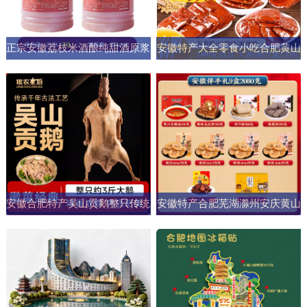
正宗安徽荔枝米酒酿纯甜酒原浆
安徽特产大全零食小吃合肥黄山
男女士果酒酒大桶零添加剂自然
烧饼糕点臭鳜鱼元旦圣诞送伴手
发酵
礼盒
安徽合肥特产吴山贡鹅整只传统
安徽特产合肥芜湖滁州安庆黄山
五香盐水卤味肉类熟食加热即食
元旦圣诞伴手礼盒零食小吃大礼
商用
包