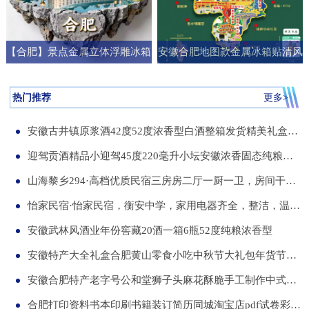
【合肥】景点金属立体浮雕冰箱
安徽合肥地图款金属冰箱贴清风
贴旅游纪念品文创伴手礼国潮礼
阁明教寺旅游纪念品刻字送朋友
物
礼物
热门推荐
更多>
安徽古井镇原浆酒42度52度浓香型白酒整箱发货精美礼盒纯粮食白酒
迎驾贡酒精品小迎驾45度220毫升小坛安徽浓香固态纯粮酒整箱12瓶
山海黎乡294·高档优质民宿三房房二厅一厨一卫，房间干净整洁，可短住，可长租
怡家民宿·怡家民宿，衡安中学，家用电器齐全，整洁，温馨，可短租，月租
安徽武林风酒业年份窖藏20酒一箱6瓶52度纯粮浓香型
安徽特产大全礼盒合肥黄山零食小吃中秋节大礼包年货节送伴手礼品
安徽合肥特产老字号公和堂狮子头麻花酥脆手工制作中式糕点伴手礼
合肥打印资料书本印刷书籍装订简历同城淘宝店pdf试卷彩色a34讲义