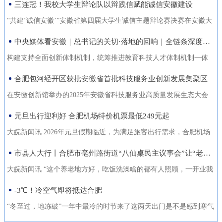
三连冠！我校大学生辩论队以辩践信赋能诚信安徽建设
能力的复合型“低空人才”。如
家门口实现就业的还有200余人。张守风求职经历是该市创新“4+”模
没有好机会？” …… 不像开会，倒像老朋友凑一块儿喝喝
今，大数据和智能算法加持的智
式，高质高效推动就业创业工作的一个小小缩影。就业是老百姓最
“共建‘诚信安徽’”安徽省第四届大学生诚信主题辩论赛决赛在安徽大
茶、聊聊天。 12月18日，芜湖迎来了一批特别的客人，有从国
慧交通“大脑”正助力
关心的事，也是社会稳定的基石。今年以来，天长市始终把稳就业
学龙河校区宛君礼堂圆满收官。安徽大学大学生辩论队凭借扎实的
中央媒体看安徽｜总书记的关切·落地的回响｜全链条深度融合 合肥创新“聚能”
外专程飞回来的，有从港澳、沪苏浙赶来的，也有安徽本地的侨界
放在突出位置，从群众实际需求出发，创新“4+”模式，因地制宜、分
理论功底、敏捷的思辨能力与默契的团队协作，一路过关斩将，最
青年和企业家。大家手捧清茶，话题却跨越山海，围绕安徽如
构建支持全面创新体制机制，统筹推进教育科技人才体制机制一体
类施策，不断优化服务方式，打通就业服务的“最后一公里”，让更多
终夺得冠军，在本项赛事中实现三连冠，以青春之声为“诚信安徽”建
何“链”接世界展开对话。 2025皖港澳“侨青圆桌会”“侨青下午
改革，完善金融支持科技创新的政策和机制，推动创新链产业链资
合肥包河经开区获批安徽省首批科技服务业创新发展集聚区
人端稳了“饭碗”，过上了更安心的日子。通过“平台+就业”提升服务
设再注青春能量。本届比赛由安徽省发展改革委、安徽省教育厅主
茶”聊了啥？能给安徽企业“出海”带来什么新主意？ 无限商
金链人才链深度融合。”——2024年10月18日，习近平总书记在安徽
质效。2025年，该市依托人力资源市场、安徽公共招聘网、“就在天
办，安徽广播电视台承办。决赛现场，省发展改革委党组成员、副
在安徽创新馆举办的2025年安徽省科技服务业高质量发展生态大会
机 “安徽发展为侨青创业提供绝佳机遇” “当下的安徽，正成
考察时指出橘红色火环被“锁”进罐体，飞速旋转中，不断产生能量。
长”信息系统等线上线下平台，举办“春风行动”、就业援助月、“千企
主任张云，省教育厅二级巡视员周晓芹，安徽大学党委书记虞宝
上，首批安徽省科技服务业创新发展集聚区正式发布。合肥包河经
元旦出行迎利好 合肥机场特价机票最低249元起
为全球创新资源的重要汇聚地，为我们侨界青年提供了绝佳的创业
今年，安徽合肥科学岛的“人造太阳”——全超导托卡马克核聚变实验
百校行”、夜市招聘等各类招聘活动80多场，组织招聘企业1058家
桃，淮北师范大学校长张焕明，安徽广播电视台党委委员、副总编
济开发区凭借其在检验检测领域的特色集聚与创新生态，成功入选
舞台。”安徽省侨青会执行会长、韩国安徽商会荣誉会长韩军说。作
装置（EAST）实现1亿摄氏度1066秒的高约束模等离子体运行。围
大皖新闻讯 2026年元旦假期临近，为满足旅客出行需求，合肥机场
（次），提供就业岗位5.45万个（次），促成劳动者与企业达成就业
辑袁卫东现场观看比赛。决赛现场，我校大学生辩论队与淮北师范
首批名单，标志着园区在科技服务业发展上迈入省级示范行列。本
为一名从淮南走出去的餐饮人，他深切体会到侨界青年的独特优
绕EAST、聚变堆主机关键系统综合研究设施、紧凑型聚变能实验装
联合各运营航空公司推出大量特价机票，境内航线票价低至249元
市县人大行丨合肥市亳州路街道“八仙桌民主议事会”让“老有所养”落地生根
意向近4万人（次），实现城镇新增就业3万余人，新增转移农业劳
大学大学生辩论队围绕“建设信用安徽，重点在于政务诚信引领/经营
次大会以“聚力科技服务·共育创新生态”为主题，旨在贯彻落实《安
势：既拥有国际视野和跨文化沟通能力，又深怀桑梓之情，天然成
置等大科学装置，合肥布局建设能源研究院，百亿元级聚变能源产
起，国际直飞航线851元起，为市民元旦出游提供了高性价比的选
动力7850人，有效拓展了就
主体信用赋能”展开巅峰对决。我校辩手紧扣主题，旁征博引政策案
徽省科技服务业高质量发展行动方案（2025—2027年）》，加快构
大皖新闻讯 “这个养老地方好，吃饭洗澡啥的都有人照顾，一开业我
为连接安徽与世界的“超级联系人”。 在韩军看来，侨青肩负着双
业集群加速形成。2024年10月18日，习近平总书记在安徽考察时指
择。中国国际航空推出合肥至北京首都420元起、合肥至成都天府
例，攻防有序、论证有力，最终凭借出色表现斩获冠军。上海交通
建全省统一的科技大市场，深化“政产学研金服用”融合，培育新质生
跟老伴儿就住进来了。你看，我把我们全家福都带过来放在这儿
-3℃！冷空气即将抵达合肥
重使命：既要当好安徽的“金牌推销员”，把家乡的好产品、好技术推
出：“构建支持全面创新体制机制，统筹推进教育科技人才体制机制
305元起的特惠航班。深圳航空在合肥至深圳、广州、成都天府、泉
大学、南京大学大学生辩论队带来的表演赛，为赛事增添思想火
产力。包河经开区的入选，是对园区长期聚焦科技服务、构建产业
了，住在这就像家一样。”12月22日上午，在合肥市庐阳区亳州路街
向全球；也要做好“智慧引进者”，将海外成功的商业模式与创新经验
一体改革，完善金融支持科技创新的政策和机制，推动创新链产业
州等热门航线上均投放了优惠价格，其中合肥至成都天府260元起，
“冬至过，地冻破”一年中最冷的时节来了这两天出门是不是感到寒气
花，我校队员也借此与省外名校学子交流学习、拓宽视野。赛事自9
生态成效的权威认可。包河经开区以检验检测认证为特色发展方
道养老综合体，今年82岁的吴奶奶告诉大皖新闻记者，现在住的这
带
链资金链人才链深度融合。”深入贯彻落实习近平总书记重要指示精
合肥至深圳航班每日六班，特惠价450元起。此外，深航还提供经深
逼人据合肥气象台消息受南下冷空气影响今天白天有小雨24日起转