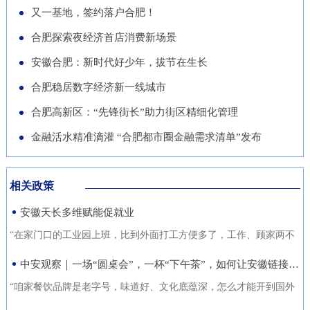
导党员干部强化作风、担当作
队“基于无人机空天信息的高速
徽正在全力发展的重点产业，努
又一基地，签约落户合肥！
的“助推器”、绿色经济的“新引
为，营造风清气正的良好政治生
公路施工安全监管技术研究”获
力推动展商变投资商。科技与开
合肥探索夜经济首店消费新场景
擎”。 扩绿兴绿护绿 筑牢美丽安
态。
批立项。该项目聚焦满足高速公
放 安徽元素亮相中国馆在今年
徽生态屏障清晨五点，潜山市驼
安徽合肥：新时代好少年，拔节在生长
路施工全过程的可视化、智能化
的中国馆区域，比亚迪旗下全球
岭国有林场东风管护点，今年57
合肥稳居数字经济新一线城市
监管需求，通过无人机与 AI 算
最快汽车仰望U9、在2025机器
岁的护林员余宋江已经背上巡山
法结合，实现高速公路施工安全
合肥高新区：“先锋街长”助力街区精细化管理
人足球世界杯上夺冠的人形机器
包，踏上了蜿蜒的林间小路。从
隐患实时识别与动态预警，构建
人、可
金融活水精准滴灌 “合肥都市圈金融需求清单”发布
1988年参加工作起，这条巡山路
无人机“巡航-识别-预警-处置”闭
线他走了37年。“冬季气候干
环管理体系，搭建多源数据融合
燥、大风天气较多，是森林防火
相关政策
的高速公路施工安全监管平台。
关键期，我们加大了巡山频次。
安徽天长多维赋能促就业
目前，学院与企业联合开展低空
现在，山上又增加了新设备，跟
交通领航人才实训基地建设，将
“在家门口的工业园上班，比到外面打工方便多了，工作、顾家两不
以前比，各方面
通过开设“微专业”、打造“新专
误，收入也不差。”12月21日，来自安徽省天长市仁和集镇的书房村
中安观察｜一场“圆桌会”，一杯“下午茶”，如何让安徽链接世界？
业”等方式，致力于培养具备低
村民张守风手上熟练地焊接高压包，在车间忙活着。张守风的成功
“咱家餐饮品牌是老字号，味道好、文化底蕴深，怎么才能开到国外
空系统设计、开发、管理与服务
就业得益于该镇主办的“返乡归巢就业圆梦”暖心活动，而跟他一样在
去？” “我们做印刷的，听说澳洲那边市场不错，具体啥情况？有