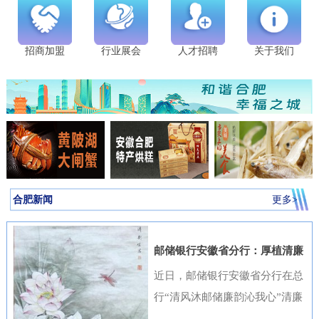
招商加盟
行业展会
人才招聘
关于我们
合肥新闻
更多>
邮储银行安徽省分行：厚植清廉
金融文化筑牢高质量发展根基
近日，邮储银行安徽省分行在总
行“清风沐邮储廉韵沁我心”清廉
金融文化作品征集活动中表现突