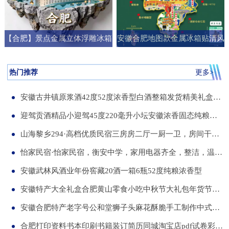
【合肥】景点金属立体浮雕冰箱
安徽合肥地图款金属冰箱贴清风
贴旅游纪念品文创伴手礼国潮礼
阁明教寺旅游纪念品刻字送朋友
物
礼物
热门推荐
更多>
安徽古井镇原浆酒42度52度浓香型白酒整箱发货精美礼盒纯粮食白酒
迎驾贡酒精品小迎驾45度220毫升小坛安徽浓香固态纯粮酒整箱12瓶
山海黎乡294·高档优质民宿三房房二厅一厨一卫，房间干净整洁，可短住，可长租
怡家民宿·怡家民宿，衡安中学，家用电器齐全，整洁，温馨，可短租，月租
安徽武林风酒业年份窖藏20酒一箱6瓶52度纯粮浓香型
安徽特产大全礼盒合肥黄山零食小吃中秋节大礼包年货节送伴手礼品
安徽合肥特产老字号公和堂狮子头麻花酥脆手工制作中式糕点伴手礼
合肥打印资料书本印刷书籍装订简历同城淘宝店pdf试卷彩色a34讲义