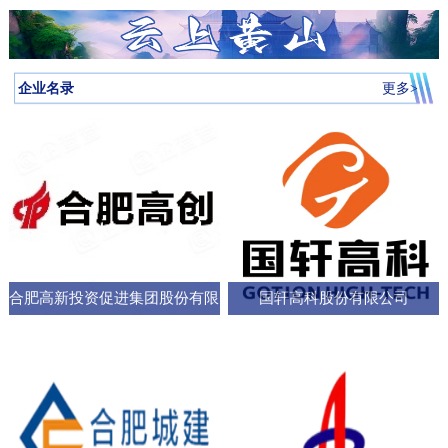
月启动，吸引全省87所高校近万名学子参与，规模创历届新高。我
向，已集聚相关机构127家，形成了“国家队引领、规上企业支撑、小
个“新家”，是街道的“八仙桌民主议事会”“议”出来的。在亳州路街
神，合肥持续优化科技创新生态，已建、在建和预研大科学装置总
圳中转至多哈的联程航线，元旦前后1413元起。厦门航空的特价航
为多云到晴天气温先降后升26日早晨最低气温-3℃左右再来看全省天
校大学生辩论队在合肥赛区比拼中强势突围，斩获赛区冠军后晋级
微企业创新”的梯次发展格局，构建了覆盖新能源汽车、集成电路、
道，“八仙桌民主议事会”正成为深化全过程人民民主的重要平
数达13个；量子信息、聚变能源、深空探测三大科创高地持续提升
线涵盖泉州、银川、运城、厦门等地，合肥至泉州、银川票价249元
气情况↓↓↓降水预报：23-24日我省有弱降水，其中24日高海拔山区有
全省16强总决赛
生物医药等多领域的检验检测服务体系。园区依托国家级质检中
台。“八仙桌”上：你一言我一语，把智慧养老的细节聊透12月22日，
全市创新能级；全市国家高新技术企业数量稳定在万户以上，研发
起。山东航空推出了合肥至桂林320元起、合肥至青岛270元起等优
雨夹雪或雪。25-31日全省以多云到晴天气为主。全省逐日降水量预
企业名录
更多>
心、省级科研平台构建协同创新体系，累计牵头或参与制定国家标
2025年安徽省人大“市县人大行”集中采访调研活动正式启动。当天上
投入强度超4%。科教融汇，加速推动成果从“书架
惠。中国东方航空提供经上海中转至万象的航班，1月1日出发859元
报气温预报：23-25日受冷空气影响，全省平均气温将下降4～6℃；
准305项，授权专利277项，创新能力持续提升。在产业生态建设
午，在合肥市庐阳区亳州路街道，讨论社区智慧养老服务项目的“八
起。中国南方航空在合肥至广州、深圳、北京大兴、西安、乌鲁木
冷空气过后，26日早晨最低气温：淮河以北-5～-3℃，淮河以南-4
上，园区通过建设“质谷孵化器”、设立总规模50亿元的产业基金、全
仙桌民主议事会”如期进行。大皖新闻记者在现场看到，“八仙
齐等航线上均有特价，其中合肥至西安255元起，国际航线经上海中
～-2℃。26-29日全省气温回升。30日前后还有一股弱冷空气影响我
面推行“金牌店小二”服务机制等一系列举措，持续优化营商环
桌”上，街道人大工委主任、区人大代表、选民代表以及群众代表们
转可至伦敦、巴厘岛等地，并可享受直减优惠。西部航空亦推出合
省。未来几天全省具体预报23日（周二）：淮河以北阴天转多云，
各抒己见，“接到智能设备报警，工作人员承诺在10—15分钟内到达
肥至重庆255元起、至贵阳350元起等特价票，并可通过海航“海天无
部分地区有小雨；淮河以南阴天有小雨。24日（周三）：淮河以北
现场，这个时限能否在协议中明确并保障？”“建议与附近医院、急救
限”产品便捷中转至更多目的地。国际
晴天；淮河以南阴天转多云，其中沿江江南有小雨，局部中雨，高
中心建立更顺畅的绿色通道机制。”在亳州路街道人大工委主任常敏
合肥高新投资促进集团股份有限
国轩高科股份有限公司
海拔山区有雨夹雪或雪。25日（周四）：全省多云。26日（周
的主持下，与会代表你一言我一语，符合街道实际情况的社区智慧
五）：全省多云到晴天。27-29日（周六至周一）：全省晴天到多
公司
养老服务方案逐渐清晰，成为可落地执行的“老有所
云。30日（周二）：江北晴天到多云，江南多云。31日（周三）：
淮河以北多云，淮河以南多云到晴天。最近冷空气活动十分频繁大
家要及时关注最新预报外