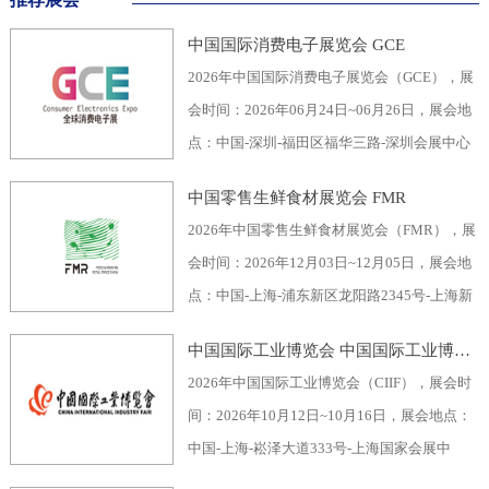
中国国际消费电子展览会 GCE
2026年中国国际消费电子展览会（GCE），展
会时间：2026年06月24日~06月26日，展会地
点：中国-深圳-福田区福华三路-深圳会展中心
（福田区），主办方：深圳市电子行业协会、
中国零售生鲜食材展览会 FMR
深圳振华展览有限公司，举办周期：一年一
2026年中国零售生鲜食材展览会（FMR），展
届，展会面积：40000平米，参展观众：60000
会时间：2026年12月03日~12月05日，展会地
人，参展商数量及参展品牌达到400家。2026
点：中国-上海-浦东新区龙阳路2345号-上海新
全球消费电子展暨深圳国际消费电子展览
国际博览中心，主办方：上海市品牌授权经营
会“GCE”，致力于为全球消费电子生产企业、
中国国际工业博览会 中国国际工业博览会 CIIF
企业协会自有品牌专业委员会，举办周期：一
代加工商、代理商、国内国际采购商、零配件
2026年中国国际工业博览会（CIIF），展会时
年一届，展会面积：70000平米，参展观众：
商、相关产业服务供应商等打造全面、集中的
间：2026年10月12日~10月16日，展会地点：
30000人，参展商数量及参展品牌达到1500
一站式采购交易合作平台，涵盖了电脑/手机及
中国-上海-崧泽大道333号-上海国家会展中
家。中国零售生鲜食材展览会FMR（国际生鲜
周边产品、音视频产品、家用电器、车载电
心，主办方：工业和信息化部、国家发展和改