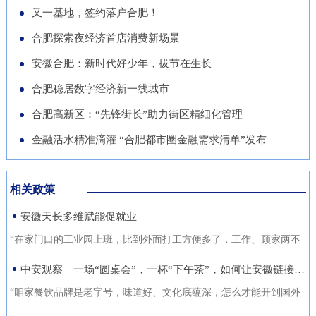
导党员干部强化作风、担当作
队“基于无人机空天信息的高速
徽正在全力发展的重点产业，努
又一基地，签约落户合肥！
的“助推器”、绿色经济的“新引
为，营造风清气正的良好政治生
公路施工安全监管技术研究”获
力推动展商变投资商。科技与开
合肥探索夜经济首店消费新场景
擎”。 扩绿兴绿护绿 筑牢美丽安
态。
批立项。该项目聚焦满足高速公
放 安徽元素亮相中国馆在今年
徽生态屏障清晨五点，潜山市驼
安徽合肥：新时代好少年，拔节在生长
路施工全过程的可视化、智能化
的中国馆区域，比亚迪旗下全球
岭国有林场东风管护点，今年57
合肥稳居数字经济新一线城市
监管需求，通过无人机与 AI 算
最快汽车仰望U9、在2025机器
岁的护林员余宋江已经背上巡山
法结合，实现高速公路施工安全
合肥高新区：“先锋街长”助力街区精细化管理
人足球世界杯上夺冠的人形机器
包，踏上了蜿蜒的林间小路。从
隐患实时识别与动态预警，构建
人、可
金融活水精准滴灌 “合肥都市圈金融需求清单”发布
1988年参加工作起，这条巡山路
无人机“巡航-识别-预警-处置”闭
线他走了37年。“冬季气候干
环管理体系，搭建多源数据融合
燥、大风天气较多，是森林防火
相关政策
的高速公路施工安全监管平台。
关键期，我们加大了巡山频次。
安徽天长多维赋能促就业
目前，学院与企业联合开展低空
现在，山上又增加了新设备，跟
交通领航人才实训基地建设，将
“在家门口的工业园上班，比到外面打工方便多了，工作、顾家两不
以前比，各方面
通过开设“微专业”、打造“新专
误，收入也不差。”12月21日，来自安徽省天长市仁和集镇的书房村
中安观察｜一场“圆桌会”，一杯“下午茶”，如何让安徽链接世界？
业”等方式，致力于培养具备低
村民张守风手上熟练地焊接高压包，在车间忙活着。张守风的成功
“咱家餐饮品牌是老字号，味道好、文化底蕴深，怎么才能开到国外
空系统设计、开发、管理与服务
就业得益于该镇主办的“返乡归巢就业圆梦”暖心活动，而跟他一样在
去？” “我们做印刷的，听说澳洲那边市场不错，具体啥情况？有