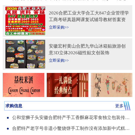
2026合肥工业大学合工大847企业管理学
工商考研真题网课复试辅导教材答案资
料考前冲刺押题预测三套卷3套题
立即采购>>
安徽宏村黄山合肥九华山冰箱贴旅游创
意3D立体2026磁性贴文创装饰
立即采购>>
求购信息
更多>
公和堂狮子头安徽合肥特产手工香酥麻花零食独立包装传统老式糕点
合肥特产老字号非遗小鳖烧饼手工制作没有添加新中式糕点伴手礼