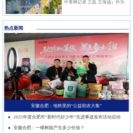
内涵与传统文化元素相融合，充
中青网记者 王磊 王海涵）作为
安徽本土知名企业与21家进博会
不绝……从生态护林到产业兴
分展现了安徽邮储员工崇廉、尚
国家新一代人工智能产业重点布
参展商代表现场洽谈并建立了联
林，从各自为战到联农共富，安
廉、守廉的坚定信念，也折射出
局城市，合肥正在着力打造低空
系。在本届进博会上，来自安徽
徽的国有林场正以一场深刻的绿
该行在推进清廉金融文化建设方
热点新闻
经济“前沿阵地”。合肥大学“智
的科技企业带来多件实物展品在
色变革，在守护江淮生态屏障的
面的扎实成效。近年来，邮储银
慧交通”团队正在基础理论、关
中国馆展出，此外，淮南、池州
同时，蹚出了一条生态效益、经
行安徽省分行始终将清廉金融文
键核心技术、人才队伍、产业发
等地市的老字号、非遗项目也展
济效益、社会效益共赢的新路
化建设摆在重要位置，通过常态
展等方面全面发力，着力支撑合
示安徽丰富的文化底蕴。进博八
径。作为全国林业大省，安徽现
化教育、制度完善与持续宣传，
肥打造综合交通枢纽科技力量。
年，安徽从一个“采购者”，努力
有国有林场100个，经营总面积
推动廉洁理念内化于心、外化于
近年来，合肥大学智能建造与交
成为“战略合作者”，合作模式也
超400万亩。近年来，安徽深入
行。在开展正面宣传教育的同
通学院积极布局低空交通发展新
从单纯的“买产品”向“引技术、
贯彻落实习近平生态文明思想，
时，该行也注重警示教育，特别
赛道，打造安徽省智慧交通大数
促升级”深化。今年安徽交易团
以国有林场改革为契机，通过创
是面向党员领导干部开展“以案
据分析与应用工程实验室等学科
新增加1个新兴产业交易分团，
新经营模式、拓展产业维度、深
安徽合肥：地铁里的“公益助农大集”
示警、以案为戒、以案促改”专
交叉创新平台，联合头部企业开
负责组织新兴产业相关单位参会
化联农机制，让昔日“只守青山
题教育，着力构建“不敢腐、不
2025年度合肥市“新时代好少年”先进事迹发布活动启动
展低空物流、城市应急等多应用
招商。这一切都服务于一个更精
不生金”的国有林场，变身成为
能腐、不想腐”的长效机制，引
场景技术攻关。2025年，团
安徽合肥：一棵树能产生多少价值？
准的目标：通过进博会，赋能安
生态保护的“主力军”、乡村振兴