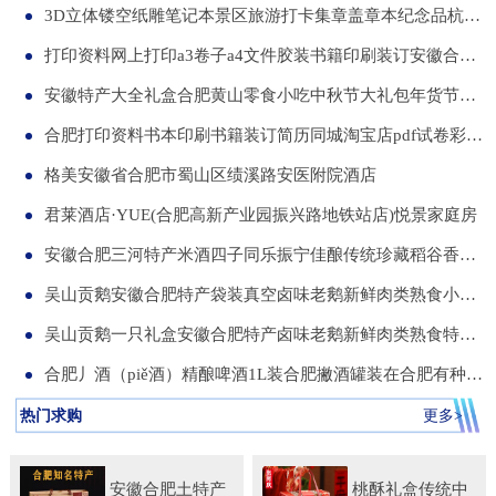
3D立体镂空纸雕笔记本景区旅游打卡集章盖章本纪念品杭州合肥昆明武汉城市文创本可定制集章册景点北京logo
打印资料网上打印a3卷子a4文件胶装书籍印刷装订安徽合肥同城服务
安徽特产大全礼盒合肥黄山零食小吃中秋节大礼包年货节送伴手礼品
合肥打印资料书本印刷书籍装订简历同城淘宝店pdf试卷彩色a34讲义
格美安徽省合肥市蜀山区绩溪路安医附院酒店
君莱酒店·YUE(合肥高新产业园振兴路地铁站店)悦景家庭房
安徽合肥三河特产米酒四子同乐振宁佳酿传统珍藏稻谷香一箱两瓶
吴山贡鹅安徽合肥特产袋装真空卤味老鹅新鲜肉类熟食小吃包河发货
吴山贡鹅一只礼盒安徽合肥特产卤味老鹅新鲜肉类熟食特色小吃包邮
合肥丿酒（piě酒）精酿啤酒1L装合肥撇酒罐装在合肥有种局叫丿酒
热门求购
更多>
安徽合肥土特产
桃酥礼盒传统中