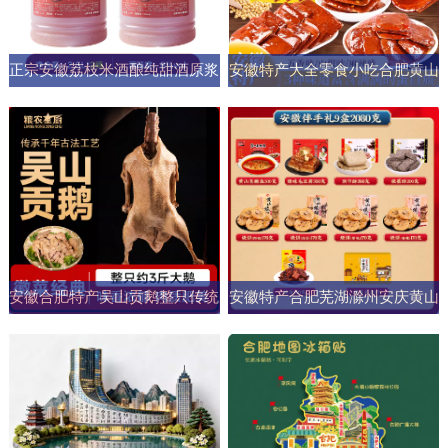
正宗安徽荔枝米酒酿纯甜酒原浆
安徽特产大全零食小吃合肥黄山
男女士果酒酒大桶零添加剂自然
烧饼糕点臭鳜鱼元旦圣诞送伴手
发酵
礼盒
安徽合肥特产吴山贡鹅整只传统
安徽特产合肥芜湖滁州安庆黄山
五香盐水卤味肉类熟食加热即食
元旦圣诞伴手礼盒零食小吃大礼
商用
包