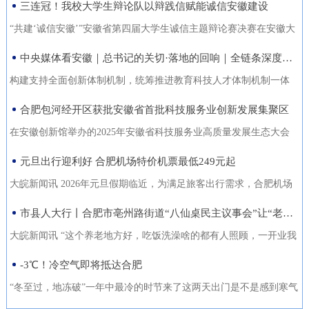
三连冠！我校大学生辩论队以辩践信赋能诚信安徽建设
能力的复合型“低空人才”。如
家门口实现就业的还有200余人。张守风求职经历是该市创新“4+”模
没有好机会？” …… 不像开会，倒像老朋友凑一块儿喝喝
今，大数据和智能算法加持的智
式，高质高效推动就业创业工作的一个小小缩影。就业是老百姓最
“共建‘诚信安徽’”安徽省第四届大学生诚信主题辩论赛决赛在安徽大
茶、聊聊天。 12月18日，芜湖迎来了一批特别的客人，有从国
慧交通“大脑”正助力
关心的事，也是社会稳定的基石。今年以来，天长市始终把稳就业
学龙河校区宛君礼堂圆满收官。安徽大学大学生辩论队凭借扎实的
中央媒体看安徽｜总书记的关切·落地的回响｜全链条深度融合 合肥创新“聚能”
外专程飞回来的，有从港澳、沪苏浙赶来的，也有安徽本地的侨界
放在突出位置，从群众实际需求出发，创新“4+”模式，因地制宜、分
理论功底、敏捷的思辨能力与默契的团队协作，一路过关斩将，最
青年和企业家。大家手捧清茶，话题却跨越山海，围绕安徽如
构建支持全面创新体制机制，统筹推进教育科技人才体制机制一体
类施策，不断优化服务方式，打通就业服务的“最后一公里”，让更多
终夺得冠军，在本项赛事中实现三连冠，以青春之声为“诚信安徽”建
何“链”接世界展开对话。 2025皖港澳“侨青圆桌会”“侨青下午
改革，完善金融支持科技创新的政策和机制，推动创新链产业链资
合肥包河经开区获批安徽省首批科技服务业创新发展集聚区
人端稳了“饭碗”，过上了更安心的日子。通过“平台+就业”提升服务
设再注青春能量。本届比赛由安徽省发展改革委、安徽省教育厅主
茶”聊了啥？能给安徽企业“出海”带来什么新主意？ 无限商
金链人才链深度融合。”——2024年10月18日，习近平总书记在安徽
质效。2025年，该市依托人力资源市场、安徽公共招聘网、“就在天
办，安徽广播电视台承办。决赛现场，省发展改革委党组成员、副
在安徽创新馆举办的2025年安徽省科技服务业高质量发展生态大会
机 “安徽发展为侨青创业提供绝佳机遇” “当下的安徽，正成
考察时指出橘红色火环被“锁”进罐体，飞速旋转中，不断产生能量。
长”信息系统等线上线下平台，举办“春风行动”、就业援助月、“千企
主任张云，省教育厅二级巡视员周晓芹，安徽大学党委书记虞宝
上，首批安徽省科技服务业创新发展集聚区正式发布。合肥包河经
元旦出行迎利好 合肥机场特价机票最低249元起
为全球创新资源的重要汇聚地，为我们侨界青年提供了绝佳的创业
今年，安徽合肥科学岛的“人造太阳”——全超导托卡马克核聚变实验
百校行”、夜市招聘等各类招聘活动80多场，组织招聘企业1058家
桃，淮北师范大学校长张焕明，安徽广播电视台党委委员、副总编
济开发区凭借其在检验检测领域的特色集聚与创新生态，成功入选
舞台。”安徽省侨青会执行会长、韩国安徽商会荣誉会长韩军说。作
装置（EAST）实现1亿摄氏度1066秒的高约束模等离子体运行。围
大皖新闻讯 2026年元旦假期临近，为满足旅客出行需求，合肥机场
（次），提供就业岗位5.45万个（次），促成劳动者与企业达成就业
辑袁卫东现场观看比赛。决赛现场，我校大学生辩论队与淮北师范
首批名单，标志着园区在科技服务业发展上迈入省级示范行列。本
为一名从淮南走出去的餐饮人，他深切体会到侨界青年的独特优
绕EAST、聚变堆主机关键系统综合研究设施、紧凑型聚变能实验装
联合各运营航空公司推出大量特价机票，境内航线票价低至249元
市县人大行丨合肥市亳州路街道“八仙桌民主议事会”让“老有所养”落地生根
意向近4万人（次），实现城镇新增就业3万余人，新增转移农业劳
大学大学生辩论队围绕“建设信用安徽，重点在于政务诚信引领/经营
次大会以“聚力科技服务·共育创新生态”为主题，旨在贯彻落实《安
势：既拥有国际视野和跨文化沟通能力，又深怀桑梓之情，天然成
置等大科学装置，合肥布局建设能源研究院，百亿元级聚变能源产
起，国际直飞航线851元起，为市民元旦出游提供了高性价比的选
动力7850人，有效拓展了就
主体信用赋能”展开巅峰对决。我校辩手紧扣主题，旁征博引政策案
徽省科技服务业高质量发展行动方案（2025—2027年）》，加快构
大皖新闻讯 “这个养老地方好，吃饭洗澡啥的都有人照顾，一开业我
为连接安徽与世界的“超级联系人”。 在韩军看来，侨青肩负着双
业集群加速形成。2024年10月18日，习近平总书记在安徽考察时指
择。中国国际航空推出合肥至北京首都420元起、合肥至成都天府
例，攻防有序、论证有力，最终凭借出色表现斩获冠军。上海交通
建全省统一的科技大市场，深化“政产学研金服用”融合，培育新质生
跟老伴儿就住进来了。你看，我把我们全家福都带过来放在这儿
-3℃！冷空气即将抵达合肥
重使命：既要当好安徽的“金牌推销员”，把家乡的好产品、好技术推
出：“构建支持全面创新体制机制，统筹推进教育科技人才体制机制
305元起的特惠航班。深圳航空在合肥至深圳、广州、成都天府、泉
大学、南京大学大学生辩论队带来的表演赛，为赛事增添思想火
产力。包河经开区的入选，是对园区长期聚焦科技服务、构建产业
了，住在这就像家一样。”12月22日上午，在合肥市庐阳区亳州路街
向全球；也要做好“智慧引进者”，将海外成功的商业模式与创新经验
一体改革，完善金融支持科技创新的政策和机制，推动创新链产业
州等热门航线上均投放了优惠价格，其中合肥至成都天府260元起，
“冬至过，地冻破”一年中最冷的时节来了这两天出门是不是感到寒气
花，我校队员也借此与省外名校学子交流学习、拓宽视野。赛事自9
生态成效的权威认可。包河经开区以检验检测认证为特色发展方
道养老综合体，今年82岁的吴奶奶告诉大皖新闻记者，现在住的这
带
链资金链人才链深度融合。”深入贯彻落实习近平总书记重要指示精
合肥至深圳航班每日六班，特惠价450元起。此外，深航还提供经深
逼人据合肥气象台消息受南下冷空气影响今天白天有小雨24日起转