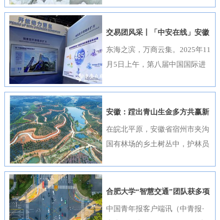
出，选送的四部作品全部获奖，
获奖数量位居全国首位，并荣
交易团风采丨「中安在线」安徽
获“优秀组织奖”。这一成绩是该
元素闪耀进博会
东海之滨，万商云集。2025年11
行持续推进清廉金融文化建设走
月5日上午，第八届中国国际进
深走实的生动体现。活动开展以
口博览会（以下简称“进博会”）
来，邮储银行安徽省分行高度重
在上海开幕，安徽交易团携科技
视、精心组织，全行员工积极响
创新成果与厚重文化底蕴再度亮
安徽：蹚出青山生金多方共赢新
应、热情参与。95名员工利用业
相，以开放之姿与世界共享发展
路径
在皖北平原，安徽省宿州市夹沟
余时间潜心创作，共提交89件作
机遇。第八届进博会安徽省交易
国有林场的乡土树丛中，护林员
品。经过严格遴选，41件优秀作
团高度重视中国国际进口博览会
巡查着侧柏、黄栌的长势；在皖
品在全省办公区域循环展播，让
参会工作，已于9月20日在合肥
南山区，歙县桂林国有林场的林
清廉之风吹遍每一个工作角落。
举办了“2025世界制造业大会—
下基地里，农户忙着采收黄栀
《廉心清颂》《缝隙》等获奖作
合肥大学“智慧交通”团队获多项
进博会外企（安徽）供需对接暨
子；在皖江之畔，马鞍山市横山
品构思精巧、寓意深刻，将廉洁
重要进展
中国青年报客户端讯（中青报·
投资交流活动”，会上，130余家
风景区内，市民和外地游客络绎