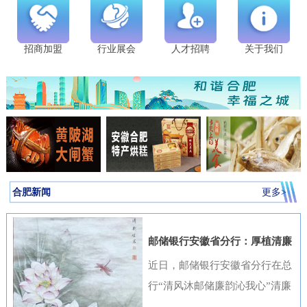
招商加盟
行业展会
人才招聘
关于我们
合肥新闻
更多>
邮储银行安徽省分行：厚植清廉
金融文化筑牢高质量发展根基
近日，邮储银行安徽省分行在总
行“清风沐邮储廉韵沁我心”清廉
金融文化作品征集活动中表现突