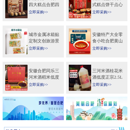
四大糕点合肥四
式糕点饼干点心
大名点礼盒零食
特产食品伴手礼
立即采购>>
立即采购>>
小吃年货节送人
送礼长辈过年货
团购
礼品
城市金属冰箱贴
安徽特产大全零
定制文创旅游景
食小吃合肥黄山
区纪念礼品定做
烧饼糕点臭鳜鱼
立即采购>>
立即采购>>
logo企业宣传冰
元旦圣诞送伴手
箱贴
礼盒
安徽合肥同乐三
三河米酒桂花米
河米酒稻米低度
酒低度正宗2.5L
甜黄酒坛装
桶纯手工安徽糯
立即采购>>
立即采购>>
450ml×2瓶礼盒
米酒桂花果酒无
送礼自饮
添加