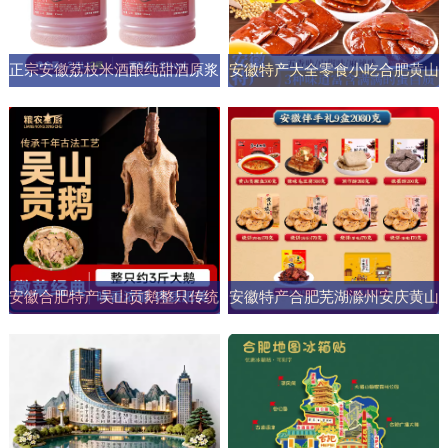
正宗安徽荔枝米酒酿纯甜酒原浆
安徽特产大全零食小吃合肥黄山
男女士果酒酒大桶零添加剂自然
烧饼糕点臭鳜鱼元旦圣诞送伴手
发酵
礼盒
安徽合肥特产吴山贡鹅整只传统
安徽特产合肥芜湖滁州安庆黄山
五香盐水卤味肉类熟食加热即食
元旦圣诞伴手礼盒零食小吃大礼
商用
包