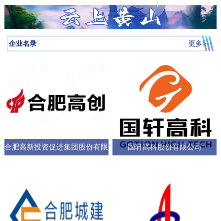
月启动，吸引全省87所高校近万名学子参与，规模创历届新高。我
向，已集聚相关机构127家，形成了“国家队引领、规上企业支撑、小
个“新家”，是街道的“八仙桌民主议事会”“议”出来的。在亳州路街
神，合肥持续优化科技创新生态，已建、在建和预研大科学装置总
圳中转至多哈的联程航线，元旦前后1413元起。厦门航空的特价航
为多云到晴天气温先降后升26日早晨最低气温-3℃左右再来看全省天
校大学生辩论队在合肥赛区比拼中强势突围，斩获赛区冠军后晋级
微企业创新”的梯次发展格局，构建了覆盖新能源汽车、集成电路、
道，“八仙桌民主议事会”正成为深化全过程人民民主的重要平
数达13个；量子信息、聚变能源、深空探测三大科创高地持续提升
线涵盖泉州、银川、运城、厦门等地，合肥至泉州、银川票价249元
气情况↓↓↓降水预报：23-24日我省有弱降水，其中24日高海拔山区有
全省16强总决赛
生物医药等多领域的检验检测服务体系。园区依托国家级质检中
台。“八仙桌”上：你一言我一语，把智慧养老的细节聊透12月22日，
全市创新能级；全市国家高新技术企业数量稳定在万户以上，研发
起。山东航空推出了合肥至桂林320元起、合肥至青岛270元起等优
雨夹雪或雪。25-31日全省以多云到晴天气为主。全省逐日降水量预
企业名录
更多>
心、省级科研平台构建协同创新体系，累计牵头或参与制定国家标
2025年安徽省人大“市县人大行”集中采访调研活动正式启动。当天上
投入强度超4%。科教融汇，加速推动成果从“书架
惠。中国东方航空提供经上海中转至万象的航班，1月1日出发859元
报气温预报：23-25日受冷空气影响，全省平均气温将下降4～6℃；
准305项，授权专利277项，创新能力持续提升。在产业生态建设
午，在合肥市庐阳区亳州路街道，讨论社区智慧养老服务项目的“八
起。中国南方航空在合肥至广州、深圳、北京大兴、西安、乌鲁木
冷空气过后，26日早晨最低气温：淮河以北-5～-3℃，淮河以南-4
上，园区通过建设“质谷孵化器”、设立总规模50亿元的产业基金、全
仙桌民主议事会”如期进行。大皖新闻记者在现场看到，“八仙
齐等航线上均有特价，其中合肥至西安255元起，国际航线经上海中
～-2℃。26-29日全省气温回升。30日前后还有一股弱冷空气影响我
面推行“金牌店小二”服务机制等一系列举措，持续优化营商环
桌”上，街道人大工委主任、区人大代表、选民代表以及群众代表们
转可至伦敦、巴厘岛等地，并可享受直减优惠。西部航空亦推出合
省。未来几天全省具体预报23日（周二）：淮河以北阴天转多云，
各抒己见，“接到智能设备报警，工作人员承诺在10—15分钟内到达
肥至重庆255元起、至贵阳350元起等特价票，并可通过海航“海天无
部分地区有小雨；淮河以南阴天有小雨。24日（周三）：淮河以北
现场，这个时限能否在协议中明确并保障？”“建议与附近医院、急救
限”产品便捷中转至更多目的地。国际
晴天；淮河以南阴天转多云，其中沿江江南有小雨，局部中雨，高
中心建立更顺畅的绿色通道机制。”在亳州路街道人大工委主任常敏
合肥高新投资促进集团股份有限
国轩高科股份有限公司
海拔山区有雨夹雪或雪。25日（周四）：全省多云。26日（周
的主持下，与会代表你一言我一语，符合街道实际情况的社区智慧
五）：全省多云到晴天。27-29日（周六至周一）：全省晴天到多
公司
养老服务方案逐渐清晰，成为可落地执行的“老有所
云。30日（周二）：江北晴天到多云，江南多云。31日（周三）：
淮河以北多云，淮河以南多云到晴天。最近冷空气活动十分频繁大
家要及时关注最新预报外