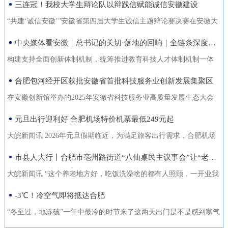
三连冠！我校大学生辩论队以辩践信赋能诚信安徽建设
能力的复合型“低空人才”。如
家门口实现就业的还有200余人。张守风求职经历是该市创新“4+”模
没有好机会？” …… 不像开会，倒像老朋友凑一块儿喝喝
今，大数据和智能算法加持的智
式，高质高效推动就业创业工作的一个小小缩影。就业是老百姓最
“共建‘诚信安徽’”安徽省第四届大学生诚信主题辩论赛决赛在安徽大
茶、聊聊天。 12月18日，芜湖迎来了一批特别的客人，有从国
慧交通“大脑”正助力
关心的事，也是社会稳定的基石。今年以来，天长市始终把稳就业
学龙河校区宛君礼堂圆满收官。安徽大学大学生辩论队凭借扎实的
中央媒体看安徽｜总书记的关切·落地的回响｜全链条深度融合 合肥创新“聚能”
外专程飞回来的，有从港澳、沪苏浙赶来的，也有安徽本地的侨界
放在突出位置，从群众实际需求出发，创新“4+”模式，因地制宜、分
理论功底、敏捷的思辨能力与默契的团队协作，一路过关斩将，最
青年和企业家。大家手捧清茶，话题却跨越山海，围绕安徽如
构建支持全面创新体制机制，统筹推进教育科技人才体制机制一体
类施策，不断优化服务方式，打通就业服务的“最后一公里”，让更多
终夺得冠军，在本项赛事中实现三连冠，以青春之声为“诚信安徽”建
何“链”接世界展开对话。 2025皖港澳“侨青圆桌会”“侨青下午
改革，完善金融支持科技创新的政策和机制，推动创新链产业链资
合肥包河经开区获批安徽省首批科技服务业创新发展集聚区
人端稳了“饭碗”，过上了更安心的日子。通过“平台+就业”提升服务
设再注青春能量。本届比赛由安徽省发展改革委、安徽省教育厅主
茶”聊了啥？能给安徽企业“出海”带来什么新主意？ 无限商
金链人才链深度融合。”——2024年10月18日，习近平总书记在安徽
质效。2025年，该市依托人力资源市场、安徽公共招聘网、“就在天
办，安徽广播电视台承办。决赛现场，省发展改革委党组成员、副
在安徽创新馆举办的2025年安徽省科技服务业高质量发展生态大会
机 “安徽发展为侨青创业提供绝佳机遇” “当下的安徽，正成
考察时指出橘红色火环被“锁”进罐体，飞速旋转中，不断产生能量。
长”信息系统等线上线下平台，举办“春风行动”、就业援助月、“千企
主任张云，省教育厅二级巡视员周晓芹，安徽大学党委书记虞宝
上，首批安徽省科技服务业创新发展集聚区正式发布。合肥包河经
元旦出行迎利好 合肥机场特价机票最低249元起
为全球创新资源的重要汇聚地，为我们侨界青年提供了绝佳的创业
今年，安徽合肥科学岛的“人造太阳”——全超导托卡马克核聚变实验
百校行”、夜市招聘等各类招聘活动80多场，组织招聘企业1058家
桃，淮北师范大学校长张焕明，安徽广播电视台党委委员、副总编
济开发区凭借其在检验检测领域的特色集聚与创新生态，成功入选
舞台。”安徽省侨青会执行会长、韩国安徽商会荣誉会长韩军说。作
装置（EAST）实现1亿摄氏度1066秒的高约束模等离子体运行。围
大皖新闻讯 2026年元旦假期临近，为满足旅客出行需求，合肥机场
（次），提供就业岗位5.45万个（次），促成劳动者与企业达成就业
辑袁卫东现场观看比赛。决赛现场，我校大学生辩论队与淮北师范
首批名单，标志着园区在科技服务业发展上迈入省级示范行列。本
为一名从淮南走出去的餐饮人，他深切体会到侨界青年的独特优
绕EAST、聚变堆主机关键系统综合研究设施、紧凑型聚变能实验装
联合各运营航空公司推出大量特价机票，境内航线票价低至249元
市县人大行丨合肥市亳州路街道“八仙桌民主议事会”让“老有所养”落地生根
意向近4万人（次），实现城镇新增就业3万余人，新增转移农业劳
大学大学生辩论队围绕“建设信用安徽，重点在于政务诚信引领/经营
次大会以“聚力科技服务·共育创新生态”为主题，旨在贯彻落实《安
势：既拥有国际视野和跨文化沟通能力，又深怀桑梓之情，天然成
置等大科学装置，合肥布局建设能源研究院，百亿元级聚变能源产
起，国际直飞航线851元起，为市民元旦出游提供了高性价比的选
动力7850人，有效拓展了就
主体信用赋能”展开巅峰对决。我校辩手紧扣主题，旁征博引政策案
徽省科技服务业高质量发展行动方案（2025—2027年）》，加快构
大皖新闻讯 “这个养老地方好，吃饭洗澡啥的都有人照顾，一开业我
为连接安徽与世界的“超级联系人”。 在韩军看来，侨青肩负着双
业集群加速形成。2024年10月18日，习近平总书记在安徽考察时指
择。中国国际航空推出合肥至北京首都420元起、合肥至成都天府
例，攻防有序、论证有力，最终凭借出色表现斩获冠军。上海交通
建全省统一的科技大市场，深化“政产学研金服用”融合，培育新质生
跟老伴儿就住进来了。你看，我把我们全家福都带过来放在这儿
-3℃！冷空气即将抵达合肥
重使命：既要当好安徽的“金牌推销员”，把家乡的好产品、好技术推
出：“构建支持全面创新体制机制，统筹推进教育科技人才体制机制
305元起的特惠航班。深圳航空在合肥至深圳、广州、成都天府、泉
大学、南京大学大学生辩论队带来的表演赛，为赛事增添思想火
产力。包河经开区的入选，是对园区长期聚焦科技服务、构建产业
了，住在这就像家一样。”12月22日上午，在合肥市庐阳区亳州路街
向全球；也要做好“智慧引进者”，将海外成功的商业模式与创新经验
一体改革，完善金融支持科技创新的政策和机制，推动创新链产业
州等热门航线上均投放了优惠价格，其中合肥至成都天府260元起，
“冬至过，地冻破”一年中最冷的时节来了这两天出门是不是感到寒气
花，我校队员也借此与省外名校学子交流学习、拓宽视野。赛事自9
生态成效的权威认可。包河经开区以检验检测认证为特色发展方
道养老综合体，今年82岁的吴奶奶告诉大皖新闻记者，现在住的这
带
链资金链人才链深度融合。”深入贯彻落实习近平总书记重要指示精
合肥至深圳航班每日六班，特惠价450元起。此外，深航还提供经深
逼人据合肥气象台消息受南下冷空气影响今天白天有小雨24日起转