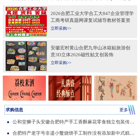
2026合肥工业大学合工大847企业管理学
工商考研真题网课复试辅导教材答案资
料考前冲刺押题预测三套卷3套题
立即采购>>
安徽宏村黄山合肥九华山冰箱贴旅游创
意3D立体2026磁性贴文创装饰
立即采购>>
求购信息
更多>
公和堂狮子头安徽合肥特产手工香酥麻花零食独立包装传统老式糕点
合肥特产老字号非遗小鳖烧饼手工制作没有添加新中式糕点伴手礼