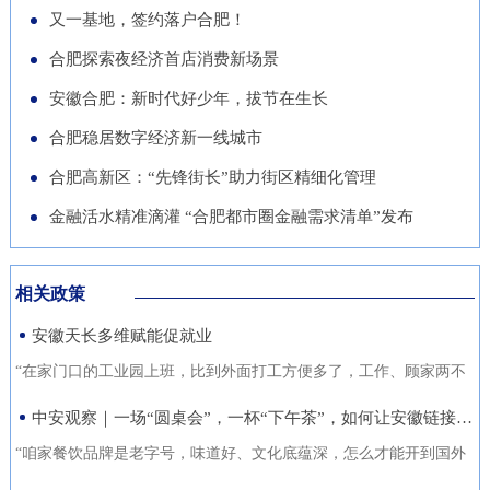
导党员干部强化作风、担当作
队“基于无人机空天信息的高速
徽正在全力发展的重点产业，努
又一基地，签约落户合肥！
的“助推器”、绿色经济的“新引
为，营造风清气正的良好政治生
公路施工安全监管技术研究”获
力推动展商变投资商。科技与开
合肥探索夜经济首店消费新场景
擎”。 扩绿兴绿护绿 筑牢美丽安
态。
批立项。该项目聚焦满足高速公
放 安徽元素亮相中国馆在今年
徽生态屏障清晨五点，潜山市驼
安徽合肥：新时代好少年，拔节在生长
路施工全过程的可视化、智能化
的中国馆区域，比亚迪旗下全球
岭国有林场东风管护点，今年57
合肥稳居数字经济新一线城市
监管需求，通过无人机与 AI 算
最快汽车仰望U9、在2025机器
岁的护林员余宋江已经背上巡山
法结合，实现高速公路施工安全
合肥高新区：“先锋街长”助力街区精细化管理
人足球世界杯上夺冠的人形机器
包，踏上了蜿蜒的林间小路。从
隐患实时识别与动态预警，构建
人、可
金融活水精准滴灌 “合肥都市圈金融需求清单”发布
1988年参加工作起，这条巡山路
无人机“巡航-识别-预警-处置”闭
线他走了37年。“冬季气候干
环管理体系，搭建多源数据融合
燥、大风天气较多，是森林防火
相关政策
的高速公路施工安全监管平台。
关键期，我们加大了巡山频次。
安徽天长多维赋能促就业
目前，学院与企业联合开展低空
现在，山上又增加了新设备，跟
交通领航人才实训基地建设，将
“在家门口的工业园上班，比到外面打工方便多了，工作、顾家两不
以前比，各方面
通过开设“微专业”、打造“新专
误，收入也不差。”12月21日，来自安徽省天长市仁和集镇的书房村
中安观察｜一场“圆桌会”，一杯“下午茶”，如何让安徽链接世界？
业”等方式，致力于培养具备低
村民张守风手上熟练地焊接高压包，在车间忙活着。张守风的成功
“咱家餐饮品牌是老字号，味道好、文化底蕴深，怎么才能开到国外
空系统设计、开发、管理与服务
就业得益于该镇主办的“返乡归巢就业圆梦”暖心活动，而跟他一样在
去？” “我们做印刷的，听说澳洲那边市场不错，具体啥情况？有