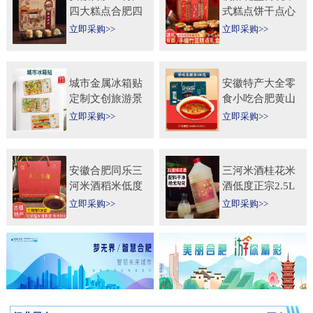
四大糕点合肥四
式糕点饼干点心
大名点礼盒零食
特产食品伴手礼
立即采购>>
立即采购>>
小吃年货节送人
送礼长辈过年货
团购
礼品
城市金属冰箱贴
安徽特产大全零
定制文创旅游景
食小吃合肥黄山
区纪念礼品定做
烧饼糕点臭鳜鱼
立即采购>>
立即采购>>
logo企业宣传冰
元旦圣诞送伴手
箱贴
礼盒
安徽合肥同乐三
三河米酒桂花米
河米酒稻米低度
酒低度正宗2.5L
甜黄酒坛装
桶纯手工安徽糯
立即采购>>
立即采购>>
450ml×2瓶礼盒
米酒桂花果酒无
送礼自饮
添加