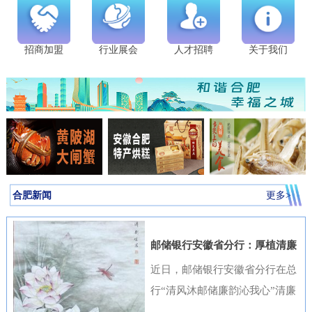
招商加盟
行业展会
人才招聘
关于我们
合肥新闻
更多>
邮储银行安徽省分行：厚植清廉
金融文化筑牢高质量发展根基
近日，邮储银行安徽省分行在总
行“清风沐邮储廉韵沁我心”清廉
金融文化作品征集活动中表现突