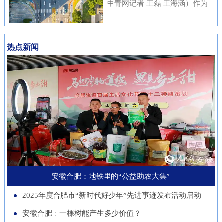
内涵与传统文化元素相融合，充
中青网记者 王磊 王海涵）作为
安徽本土知名企业与21家进博会
不绝……从生态护林到产业兴
分展现了安徽邮储员工崇廉、尚
国家新一代人工智能产业重点布
参展商代表现场洽谈并建立了联
林，从各自为战到联农共富，安
廉、守廉的坚定信念，也折射出
局城市，合肥正在着力打造低空
系。在本届进博会上，来自安徽
徽的国有林场正以一场深刻的绿
该行在推进清廉金融文化建设方
热点新闻
经济“前沿阵地”。合肥大学“智
的科技企业带来多件实物展品在
色变革，在守护江淮生态屏障的
面的扎实成效。近年来，邮储银
慧交通”团队正在基础理论、关
中国馆展出，此外，淮南、池州
同时，蹚出了一条生态效益、经
行安徽省分行始终将清廉金融文
键核心技术、人才队伍、产业发
等地市的老字号、非遗项目也展
济效益、社会效益共赢的新路
化建设摆在重要位置，通过常态
展等方面全面发力，着力支撑合
示安徽丰富的文化底蕴。进博八
径。作为全国林业大省，安徽现
化教育、制度完善与持续宣传，
肥打造综合交通枢纽科技力量。
年，安徽从一个“采购者”，努力
有国有林场100个，经营总面积
推动廉洁理念内化于心、外化于
近年来，合肥大学智能建造与交
成为“战略合作者”，合作模式也
超400万亩。近年来，安徽深入
行。在开展正面宣传教育的同
通学院积极布局低空交通发展新
从单纯的“买产品”向“引技术、
贯彻落实习近平生态文明思想，
时，该行也注重警示教育，特别
赛道，打造安徽省智慧交通大数
促升级”深化。今年安徽交易团
以国有林场改革为契机，通过创
是面向党员领导干部开展“以案
据分析与应用工程实验室等学科
新增加1个新兴产业交易分团，
新经营模式、拓展产业维度、深
安徽合肥：地铁里的“公益助农大集”
示警、以案为戒、以案促改”专
交叉创新平台，联合头部企业开
负责组织新兴产业相关单位参会
化联农机制，让昔日“只守青山
题教育，着力构建“不敢腐、不
2025年度合肥市“新时代好少年”先进事迹发布活动启动
展低空物流、城市应急等多应用
招商。这一切都服务于一个更精
不生金”的国有林场，变身成为
能腐、不想腐”的长效机制，引
场景技术攻关。2025年，团
安徽合肥：一棵树能产生多少价值？
准的目标：通过进博会，赋能安
生态保护的“主力军”、乡村振兴