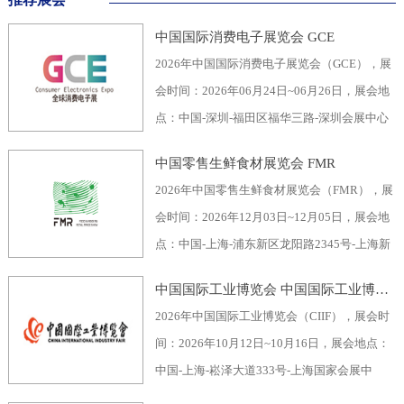
中国国际消费电子展览会 GCE
2026年中国国际消费电子展览会（GCE），展
会时间：2026年06月24日~06月26日，展会地
点：中国-深圳-福田区福华三路-深圳会展中心
（福田区），主办方：深圳市电子行业协会、
中国零售生鲜食材展览会 FMR
深圳振华展览有限公司，举办周期：一年一
2026年中国零售生鲜食材展览会（FMR），展
届，展会面积：40000平米，参展观众：60000
会时间：2026年12月03日~12月05日，展会地
人，参展商数量及参展品牌达到400家。2026
点：中国-上海-浦东新区龙阳路2345号-上海新
全球消费电子展暨深圳国际消费电子展览
国际博览中心，主办方：上海市品牌授权经营
会“GCE”，致力于为全球消费电子生产企业、
中国国际工业博览会 中国国际工业博览会 CIIF
企业协会自有品牌专业委员会，举办周期：一
代加工商、代理商、国内国际采购商、零配件
2026年中国国际工业博览会（CIIF），展会时
年一届，展会面积：70000平米，参展观众：
商、相关产业服务供应商等打造全面、集中的
间：2026年10月12日~10月16日，展会地点：
30000人，参展商数量及参展品牌达到1500
一站式采购交易合作平台，涵盖了电脑/手机及
中国-上海-崧泽大道333号-上海国家会展中
家。中国零售生鲜食材展览会FMR（国际生鲜
周边产品、音视频产品、家用电器、车载电
心，主办方：工业和信息化部、国家发展和改