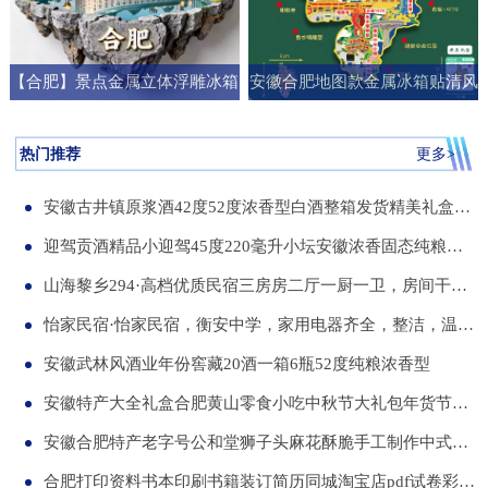
【合肥】景点金属立体浮雕冰箱
安徽合肥地图款金属冰箱贴清风
贴旅游纪念品文创伴手礼国潮礼
阁明教寺旅游纪念品刻字送朋友
物
礼物
热门推荐
更多>
安徽古井镇原浆酒42度52度浓香型白酒整箱发货精美礼盒纯粮食白酒
迎驾贡酒精品小迎驾45度220毫升小坛安徽浓香固态纯粮酒整箱12瓶
山海黎乡294·高档优质民宿三房房二厅一厨一卫，房间干净整洁，可短住，可长租
怡家民宿·怡家民宿，衡安中学，家用电器齐全，整洁，温馨，可短租，月租
安徽武林风酒业年份窖藏20酒一箱6瓶52度纯粮浓香型
安徽特产大全礼盒合肥黄山零食小吃中秋节大礼包年货节送伴手礼品
安徽合肥特产老字号公和堂狮子头麻花酥脆手工制作中式糕点伴手礼
合肥打印资料书本印刷书籍装订简历同城淘宝店pdf试卷彩色a34讲义