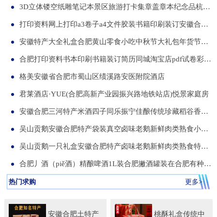
3D立体镂空纸雕笔记本景区旅游打卡集章盖章本纪念品杭州合肥昆明武汉城市文创本可定制集章册景点北京logo
打印资料网上打印a3卷子a4文件胶装书籍印刷装订安徽合肥同城服务
安徽特产大全礼盒合肥黄山零食小吃中秋节大礼包年货节送伴手礼品
合肥打印资料书本印刷书籍装订简历同城淘宝店pdf试卷彩色a34讲义
格美安徽省合肥市蜀山区绩溪路安医附院酒店
君莱酒店·YUE(合肥高新产业园振兴路地铁站店)悦景家庭房
安徽合肥三河特产米酒四子同乐振宁佳酿传统珍藏稻谷香一箱两瓶
吴山贡鹅安徽合肥特产袋装真空卤味老鹅新鲜肉类熟食小吃包河发货
吴山贡鹅一只礼盒安徽合肥特产卤味老鹅新鲜肉类熟食特色小吃包邮
合肥丿酒（piě酒）精酿啤酒1L装合肥撇酒罐装在合肥有种局叫丿酒
热门求购
更多>
安徽合肥土特产
桃酥礼盒传统中