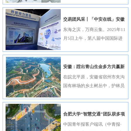
出，选送的四部作品全部获奖，
获奖数量位居全国首位，并荣
交易团风采丨「中安在线」安徽
获“优秀组织奖”。这一成绩是该
元素闪耀进博会
东海之滨，万商云集。2025年11
行持续推进清廉金融文化建设走
月5日上午，第八届中国国际进
深走实的生动体现。活动开展以
口博览会（以下简称“进博会”）
来，邮储银行安徽省分行高度重
在上海开幕，安徽交易团携科技
视、精心组织，全行员工积极响
创新成果与厚重文化底蕴再度亮
安徽：蹚出青山生金多方共赢新
应、热情参与。95名员工利用业
相，以开放之姿与世界共享发展
路径
在皖北平原，安徽省宿州市夹沟
余时间潜心创作，共提交89件作
机遇。第八届进博会安徽省交易
国有林场的乡土树丛中，护林员
品。经过严格遴选，41件优秀作
团高度重视中国国际进口博览会
巡查着侧柏、黄栌的长势；在皖
品在全省办公区域循环展播，让
参会工作，已于9月20日在合肥
南山区，歙县桂林国有林场的林
清廉之风吹遍每一个工作角落。
举办了“2025世界制造业大会—
下基地里，农户忙着采收黄栀
《廉心清颂》《缝隙》等获奖作
合肥大学“智慧交通”团队获多项
进博会外企（安徽）供需对接暨
子；在皖江之畔，马鞍山市横山
品构思精巧、寓意深刻，将廉洁
重要进展
中国青年报客户端讯（中青报·
投资交流活动”，会上，130余家
风景区内，市民和外地游客络绎