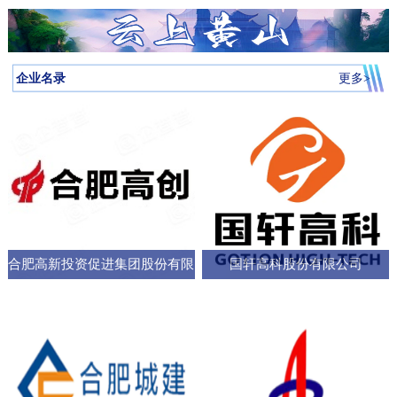
月启动，吸引全省87所高校近万名学子参与，规模创历届新高。我
向，已集聚相关机构127家，形成了“国家队引领、规上企业支撑、小
个“新家”，是街道的“八仙桌民主议事会”“议”出来的。在亳州路街
神，合肥持续优化科技创新生态，已建、在建和预研大科学装置总
圳中转至多哈的联程航线，元旦前后1413元起。厦门航空的特价航
为多云到晴天气温先降后升26日早晨最低气温-3℃左右再来看全省天
校大学生辩论队在合肥赛区比拼中强势突围，斩获赛区冠军后晋级
微企业创新”的梯次发展格局，构建了覆盖新能源汽车、集成电路、
道，“八仙桌民主议事会”正成为深化全过程人民民主的重要平
数达13个；量子信息、聚变能源、深空探测三大科创高地持续提升
线涵盖泉州、银川、运城、厦门等地，合肥至泉州、银川票价249元
气情况↓↓↓降水预报：23-24日我省有弱降水，其中24日高海拔山区有
全省16强总决赛
生物医药等多领域的检验检测服务体系。园区依托国家级质检中
台。“八仙桌”上：你一言我一语，把智慧养老的细节聊透12月22日，
全市创新能级；全市国家高新技术企业数量稳定在万户以上，研发
起。山东航空推出了合肥至桂林320元起、合肥至青岛270元起等优
雨夹雪或雪。25-31日全省以多云到晴天气为主。全省逐日降水量预
企业名录
更多>
心、省级科研平台构建协同创新体系，累计牵头或参与制定国家标
2025年安徽省人大“市县人大行”集中采访调研活动正式启动。当天上
投入强度超4%。科教融汇，加速推动成果从“书架
惠。中国东方航空提供经上海中转至万象的航班，1月1日出发859元
报气温预报：23-25日受冷空气影响，全省平均气温将下降4～6℃；
准305项，授权专利277项，创新能力持续提升。在产业生态建设
午，在合肥市庐阳区亳州路街道，讨论社区智慧养老服务项目的“八
起。中国南方航空在合肥至广州、深圳、北京大兴、西安、乌鲁木
冷空气过后，26日早晨最低气温：淮河以北-5～-3℃，淮河以南-4
上，园区通过建设“质谷孵化器”、设立总规模50亿元的产业基金、全
仙桌民主议事会”如期进行。大皖新闻记者在现场看到，“八仙
齐等航线上均有特价，其中合肥至西安255元起，国际航线经上海中
～-2℃。26-29日全省气温回升。30日前后还有一股弱冷空气影响我
面推行“金牌店小二”服务机制等一系列举措，持续优化营商环
桌”上，街道人大工委主任、区人大代表、选民代表以及群众代表们
转可至伦敦、巴厘岛等地，并可享受直减优惠。西部航空亦推出合
省。未来几天全省具体预报23日（周二）：淮河以北阴天转多云，
各抒己见，“接到智能设备报警，工作人员承诺在10—15分钟内到达
肥至重庆255元起、至贵阳350元起等特价票，并可通过海航“海天无
部分地区有小雨；淮河以南阴天有小雨。24日（周三）：淮河以北
现场，这个时限能否在协议中明确并保障？”“建议与附近医院、急救
限”产品便捷中转至更多目的地。国际
晴天；淮河以南阴天转多云，其中沿江江南有小雨，局部中雨，高
中心建立更顺畅的绿色通道机制。”在亳州路街道人大工委主任常敏
合肥高新投资促进集团股份有限
国轩高科股份有限公司
海拔山区有雨夹雪或雪。25日（周四）：全省多云。26日（周
的主持下，与会代表你一言我一语，符合街道实际情况的社区智慧
五）：全省多云到晴天。27-29日（周六至周一）：全省晴天到多
公司
养老服务方案逐渐清晰，成为可落地执行的“老有所
云。30日（周二）：江北晴天到多云，江南多云。31日（周三）：
淮河以北多云，淮河以南多云到晴天。最近冷空气活动十分频繁大
家要及时关注最新预报外