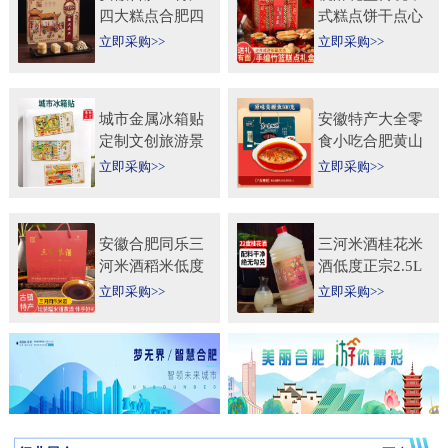
四大糕点合肥四
式糕点饼干点心
大名点礼盒零食
特产食品伴手礼
立即采购>>
立即采购>>
小吃年货节送人
送礼长辈过年货
团购
礼品
城市金属冰箱贴
安徽特产大全零
定制文创旅游景
食小吃合肥黄山
区纪念礼品定做
烧饼糕点臭鳜鱼
立即采购>>
立即采购>>
logo企业宣传冰
元旦圣诞送伴手
箱贴
礼盒
安徽合肥同乐三
三河米酒桂花米
河米酒稻米低度
酒低度正宗2.5L
甜黄酒坛装
桶纯手工安徽糯
立即采购>>
立即采购>>
450ml×2瓶礼盒
米酒桂花果酒无
送礼自饮
添加