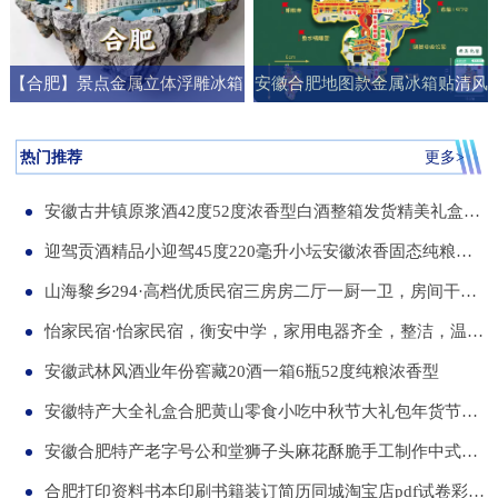
【合肥】景点金属立体浮雕冰箱
安徽合肥地图款金属冰箱贴清风
贴旅游纪念品文创伴手礼国潮礼
阁明教寺旅游纪念品刻字送朋友
物
礼物
热门推荐
更多>
安徽古井镇原浆酒42度52度浓香型白酒整箱发货精美礼盒纯粮食白酒
迎驾贡酒精品小迎驾45度220毫升小坛安徽浓香固态纯粮酒整箱12瓶
山海黎乡294·高档优质民宿三房房二厅一厨一卫，房间干净整洁，可短住，可长租
怡家民宿·怡家民宿，衡安中学，家用电器齐全，整洁，温馨，可短租，月租
安徽武林风酒业年份窖藏20酒一箱6瓶52度纯粮浓香型
安徽特产大全礼盒合肥黄山零食小吃中秋节大礼包年货节送伴手礼品
安徽合肥特产老字号公和堂狮子头麻花酥脆手工制作中式糕点伴手礼
合肥打印资料书本印刷书籍装订简历同城淘宝店pdf试卷彩色a34讲义