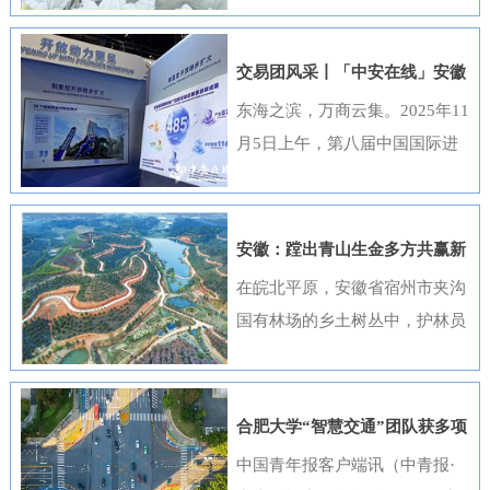
出，选送的四部作品全部获奖，
获奖数量位居全国首位，并荣
交易团风采丨「中安在线」安徽
获“优秀组织奖”。这一成绩是该
元素闪耀进博会
东海之滨，万商云集。2025年11
行持续推进清廉金融文化建设走
月5日上午，第八届中国国际进
深走实的生动体现。活动开展以
口博览会（以下简称“进博会”）
来，邮储银行安徽省分行高度重
在上海开幕，安徽交易团携科技
视、精心组织，全行员工积极响
创新成果与厚重文化底蕴再度亮
安徽：蹚出青山生金多方共赢新
应、热情参与。95名员工利用业
相，以开放之姿与世界共享发展
路径
在皖北平原，安徽省宿州市夹沟
余时间潜心创作，共提交89件作
机遇。第八届进博会安徽省交易
国有林场的乡土树丛中，护林员
品。经过严格遴选，41件优秀作
团高度重视中国国际进口博览会
巡查着侧柏、黄栌的长势；在皖
品在全省办公区域循环展播，让
参会工作，已于9月20日在合肥
南山区，歙县桂林国有林场的林
清廉之风吹遍每一个工作角落。
举办了“2025世界制造业大会—
下基地里，农户忙着采收黄栀
《廉心清颂》《缝隙》等获奖作
合肥大学“智慧交通”团队获多项
进博会外企（安徽）供需对接暨
子；在皖江之畔，马鞍山市横山
品构思精巧、寓意深刻，将廉洁
重要进展
中国青年报客户端讯（中青报·
投资交流活动”，会上，130余家
风景区内，市民和外地游客络绎