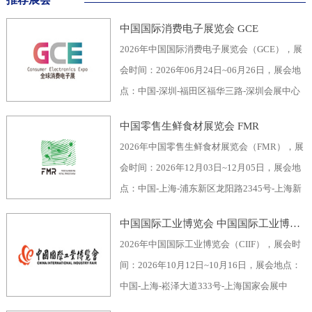
中国国际消费电子展览会 GCE
2026年中国国际消费电子展览会（GCE），展
会时间：2026年06月24日~06月26日，展会地
点：中国-深圳-福田区福华三路-深圳会展中心
（福田区），主办方：深圳市电子行业协会、
中国零售生鲜食材展览会 FMR
深圳振华展览有限公司，举办周期：一年一
2026年中国零售生鲜食材展览会（FMR），展
届，展会面积：40000平米，参展观众：60000
会时间：2026年12月03日~12月05日，展会地
人，参展商数量及参展品牌达到400家。2026
点：中国-上海-浦东新区龙阳路2345号-上海新
全球消费电子展暨深圳国际消费电子展览
国际博览中心，主办方：上海市品牌授权经营
会“GCE”，致力于为全球消费电子生产企业、
中国国际工业博览会 中国国际工业博览会 CIIF
企业协会自有品牌专业委员会，举办周期：一
代加工商、代理商、国内国际采购商、零配件
2026年中国国际工业博览会（CIIF），展会时
年一届，展会面积：70000平米，参展观众：
商、相关产业服务供应商等打造全面、集中的
间：2026年10月12日~10月16日，展会地点：
30000人，参展商数量及参展品牌达到1500
一站式采购交易合作平台，涵盖了电脑/手机及
中国-上海-崧泽大道333号-上海国家会展中
家。中国零售生鲜食材展览会FMR（国际生鲜
周边产品、音视频产品、家用电器、车载电
心，主办方：工业和信息化部、国家发展和改