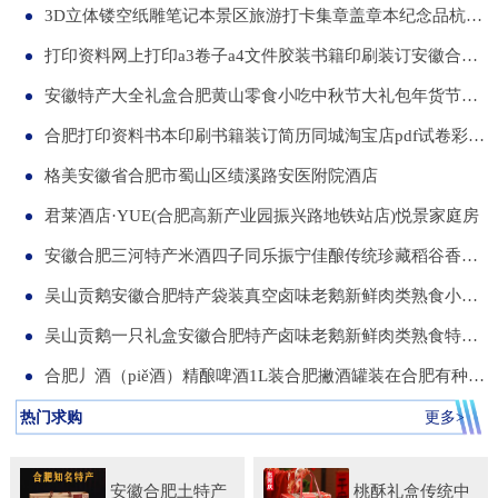
3D立体镂空纸雕笔记本景区旅游打卡集章盖章本纪念品杭州合肥昆明武汉城市文创本可定制集章册景点北京logo
打印资料网上打印a3卷子a4文件胶装书籍印刷装订安徽合肥同城服务
安徽特产大全礼盒合肥黄山零食小吃中秋节大礼包年货节送伴手礼品
合肥打印资料书本印刷书籍装订简历同城淘宝店pdf试卷彩色a34讲义
格美安徽省合肥市蜀山区绩溪路安医附院酒店
君莱酒店·YUE(合肥高新产业园振兴路地铁站店)悦景家庭房
安徽合肥三河特产米酒四子同乐振宁佳酿传统珍藏稻谷香一箱两瓶
吴山贡鹅安徽合肥特产袋装真空卤味老鹅新鲜肉类熟食小吃包河发货
吴山贡鹅一只礼盒安徽合肥特产卤味老鹅新鲜肉类熟食特色小吃包邮
合肥丿酒（piě酒）精酿啤酒1L装合肥撇酒罐装在合肥有种局叫丿酒
热门求购
更多>
安徽合肥土特产
桃酥礼盒传统中