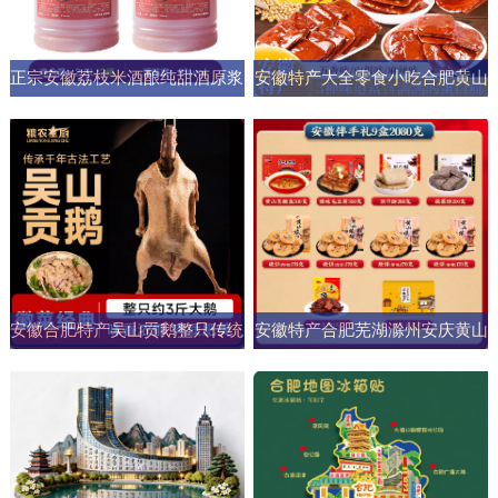
正宗安徽荔枝米酒酿纯甜酒原浆
安徽特产大全零食小吃合肥黄山
男女士果酒酒大桶零添加剂自然
烧饼糕点臭鳜鱼元旦圣诞送伴手
发酵
礼盒
安徽合肥特产吴山贡鹅整只传统
安徽特产合肥芜湖滁州安庆黄山
五香盐水卤味肉类熟食加热即食
元旦圣诞伴手礼盒零食小吃大礼
商用
包