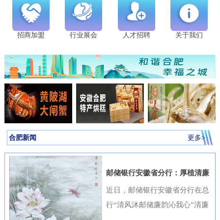
招商加盟
行业展会
人才招聘
关于我们
合肥新闻
更多>
邮储银行安徽省分行：厚植清廉
金融文化筑牢高质量发展根基
近日，邮储银行安徽省分行在总
行“清风沐邮储廉韵沁我心”清廉
金融文化作品征集活动中表现突