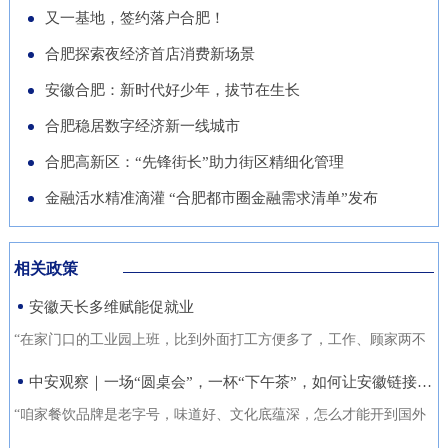
导党员干部强化作风、担当作
队“基于无人机空天信息的高速
徽正在全力发展的重点产业，努
又一基地，签约落户合肥！
的“助推器”、绿色经济的“新引
为，营造风清气正的良好政治生
公路施工安全监管技术研究”获
力推动展商变投资商。科技与开
合肥探索夜经济首店消费新场景
擎”。 扩绿兴绿护绿 筑牢美丽安
态。
批立项。该项目聚焦满足高速公
放 安徽元素亮相中国馆在今年
徽生态屏障清晨五点，潜山市驼
安徽合肥：新时代好少年，拔节在生长
路施工全过程的可视化、智能化
的中国馆区域，比亚迪旗下全球
岭国有林场东风管护点，今年57
合肥稳居数字经济新一线城市
监管需求，通过无人机与 AI 算
最快汽车仰望U9、在2025机器
岁的护林员余宋江已经背上巡山
法结合，实现高速公路施工安全
合肥高新区：“先锋街长”助力街区精细化管理
人足球世界杯上夺冠的人形机器
包，踏上了蜿蜒的林间小路。从
隐患实时识别与动态预警，构建
人、可
金融活水精准滴灌 “合肥都市圈金融需求清单”发布
1988年参加工作起，这条巡山路
无人机“巡航-识别-预警-处置”闭
线他走了37年。“冬季气候干
环管理体系，搭建多源数据融合
燥、大风天气较多，是森林防火
相关政策
的高速公路施工安全监管平台。
关键期，我们加大了巡山频次。
安徽天长多维赋能促就业
目前，学院与企业联合开展低空
现在，山上又增加了新设备，跟
交通领航人才实训基地建设，将
“在家门口的工业园上班，比到外面打工方便多了，工作、顾家两不
以前比，各方面
通过开设“微专业”、打造“新专
误，收入也不差。”12月21日，来自安徽省天长市仁和集镇的书房村
中安观察｜一场“圆桌会”，一杯“下午茶”，如何让安徽链接世界？
业”等方式，致力于培养具备低
村民张守风手上熟练地焊接高压包，在车间忙活着。张守风的成功
“咱家餐饮品牌是老字号，味道好、文化底蕴深，怎么才能开到国外
空系统设计、开发、管理与服务
就业得益于该镇主办的“返乡归巢就业圆梦”暖心活动，而跟他一样在
去？” “我们做印刷的，听说澳洲那边市场不错，具体啥情况？有