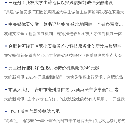
三连冠！我校大学生辩论队以辩践信赋能诚信安徽建设
能力的复合型“低空人才”。如
家门口实现就业的还有200余人。张守风求职经历是该市创新“4+”模
没有好机会？” …… 不像开会，倒像老朋友凑一块儿喝喝
今，大数据和智能算法加持的智
式，高质高效推动就业创业工作的一个小小缩影。就业是老百姓最
“共建‘诚信安徽’”安徽省第四届大学生诚信主题辩论赛决赛在安徽大
茶、聊聊天。 12月18日，芜湖迎来了一批特别的客人，有从国
慧交通“大脑”正助力
关心的事，也是社会稳定的基石。今年以来，天长市始终把稳就业
学龙河校区宛君礼堂圆满收官。安徽大学大学生辩论队凭借扎实的
中央媒体看安徽｜总书记的关切·落地的回响｜全链条深度融合 合肥创新“聚能”
外专程飞回来的，有从港澳、沪苏浙赶来的，也有安徽本地的侨界
放在突出位置，从群众实际需求出发，创新“4+”模式，因地制宜、分
理论功底、敏捷的思辨能力与默契的团队协作，一路过关斩将，最
青年和企业家。大家手捧清茶，话题却跨越山海，围绕安徽如
构建支持全面创新体制机制，统筹推进教育科技人才体制机制一体
类施策，不断优化服务方式，打通就业服务的“最后一公里”，让更多
终夺得冠军，在本项赛事中实现三连冠，以青春之声为“诚信安徽”建
何“链”接世界展开对话。 2025皖港澳“侨青圆桌会”“侨青下午
改革，完善金融支持科技创新的政策和机制，推动创新链产业链资
合肥包河经开区获批安徽省首批科技服务业创新发展集聚区
人端稳了“饭碗”，过上了更安心的日子。通过“平台+就业”提升服务
设再注青春能量。本届比赛由安徽省发展改革委、安徽省教育厅主
茶”聊了啥？能给安徽企业“出海”带来什么新主意？ 无限商
金链人才链深度融合。”——2024年10月18日，习近平总书记在安徽
质效。2025年，该市依托人力资源市场、安徽公共招聘网、“就在天
办，安徽广播电视台承办。决赛现场，省发展改革委党组成员、副
在安徽创新馆举办的2025年安徽省科技服务业高质量发展生态大会
机 “安徽发展为侨青创业提供绝佳机遇” “当下的安徽，正成
考察时指出橘红色火环被“锁”进罐体，飞速旋转中，不断产生能量。
长”信息系统等线上线下平台，举办“春风行动”、就业援助月、“千企
主任张云，省教育厅二级巡视员周晓芹，安徽大学党委书记虞宝
上，首批安徽省科技服务业创新发展集聚区正式发布。合肥包河经
元旦出行迎利好 合肥机场特价机票最低249元起
为全球创新资源的重要汇聚地，为我们侨界青年提供了绝佳的创业
今年，安徽合肥科学岛的“人造太阳”——全超导托卡马克核聚变实验
百校行”、夜市招聘等各类招聘活动80多场，组织招聘企业1058家
桃，淮北师范大学校长张焕明，安徽广播电视台党委委员、副总编
济开发区凭借其在检验检测领域的特色集聚与创新生态，成功入选
舞台。”安徽省侨青会执行会长、韩国安徽商会荣誉会长韩军说。作
装置（EAST）实现1亿摄氏度1066秒的高约束模等离子体运行。围
大皖新闻讯 2026年元旦假期临近，为满足旅客出行需求，合肥机场
（次），提供就业岗位5.45万个（次），促成劳动者与企业达成就业
辑袁卫东现场观看比赛。决赛现场，我校大学生辩论队与淮北师范
首批名单，标志着园区在科技服务业发展上迈入省级示范行列。本
为一名从淮南走出去的餐饮人，他深切体会到侨界青年的独特优
绕EAST、聚变堆主机关键系统综合研究设施、紧凑型聚变能实验装
联合各运营航空公司推出大量特价机票，境内航线票价低至249元
市县人大行丨合肥市亳州路街道“八仙桌民主议事会”让“老有所养”落地生根
意向近4万人（次），实现城镇新增就业3万余人，新增转移农业劳
大学大学生辩论队围绕“建设信用安徽，重点在于政务诚信引领/经营
次大会以“聚力科技服务·共育创新生态”为主题，旨在贯彻落实《安
势：既拥有国际视野和跨文化沟通能力，又深怀桑梓之情，天然成
置等大科学装置，合肥布局建设能源研究院，百亿元级聚变能源产
起，国际直飞航线851元起，为市民元旦出游提供了高性价比的选
动力7850人，有效拓展了就
主体信用赋能”展开巅峰对决。我校辩手紧扣主题，旁征博引政策案
徽省科技服务业高质量发展行动方案（2025—2027年）》，加快构
大皖新闻讯 “这个养老地方好，吃饭洗澡啥的都有人照顾，一开业我
为连接安徽与世界的“超级联系人”。 在韩军看来，侨青肩负着双
业集群加速形成。2024年10月18日，习近平总书记在安徽考察时指
择。中国国际航空推出合肥至北京首都420元起、合肥至成都天府
例，攻防有序、论证有力，最终凭借出色表现斩获冠军。上海交通
建全省统一的科技大市场，深化“政产学研金服用”融合，培育新质生
跟老伴儿就住进来了。你看，我把我们全家福都带过来放在这儿
-3℃！冷空气即将抵达合肥
重使命：既要当好安徽的“金牌推销员”，把家乡的好产品、好技术推
出：“构建支持全面创新体制机制，统筹推进教育科技人才体制机制
305元起的特惠航班。深圳航空在合肥至深圳、广州、成都天府、泉
大学、南京大学大学生辩论队带来的表演赛，为赛事增添思想火
产力。包河经开区的入选，是对园区长期聚焦科技服务、构建产业
了，住在这就像家一样。”12月22日上午，在合肥市庐阳区亳州路街
向全球；也要做好“智慧引进者”，将海外成功的商业模式与创新经验
一体改革，完善金融支持科技创新的政策和机制，推动创新链产业
州等热门航线上均投放了优惠价格，其中合肥至成都天府260元起，
“冬至过，地冻破”一年中最冷的时节来了这两天出门是不是感到寒气
花，我校队员也借此与省外名校学子交流学习、拓宽视野。赛事自9
生态成效的权威认可。包河经开区以检验检测认证为特色发展方
道养老综合体，今年82岁的吴奶奶告诉大皖新闻记者，现在住的这
带
链资金链人才链深度融合。”深入贯彻落实习近平总书记重要指示精
合肥至深圳航班每日六班，特惠价450元起。此外，深航还提供经深
逼人据合肥气象台消息受南下冷空气影响今天白天有小雨24日起转