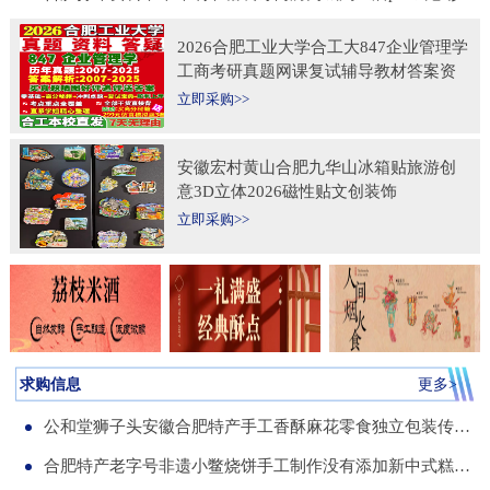
2026合肥工业大学合工大847企业管理学
工商考研真题网课复试辅导教材答案资
料考前冲刺押题预测三套卷3套题
立即采购>>
安徽宏村黄山合肥九华山冰箱贴旅游创
意3D立体2026磁性贴文创装饰
立即采购>>
求购信息
更多>
公和堂狮子头安徽合肥特产手工香酥麻花零食独立包装传统老式糕点
合肥特产老字号非遗小鳖烧饼手工制作没有添加新中式糕点伴手礼