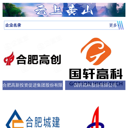
月启动，吸引全省87所高校近万名学子参与，规模创历届新高。我
向，已集聚相关机构127家，形成了“国家队引领、规上企业支撑、小
个“新家”，是街道的“八仙桌民主议事会”“议”出来的。在亳州路街
神，合肥持续优化科技创新生态，已建、在建和预研大科学装置总
圳中转至多哈的联程航线，元旦前后1413元起。厦门航空的特价航
为多云到晴天气温先降后升26日早晨最低气温-3℃左右再来看全省天
校大学生辩论队在合肥赛区比拼中强势突围，斩获赛区冠军后晋级
微企业创新”的梯次发展格局，构建了覆盖新能源汽车、集成电路、
道，“八仙桌民主议事会”正成为深化全过程人民民主的重要平
数达13个；量子信息、聚变能源、深空探测三大科创高地持续提升
线涵盖泉州、银川、运城、厦门等地，合肥至泉州、银川票价249元
气情况↓↓↓降水预报：23-24日我省有弱降水，其中24日高海拔山区有
全省16强总决赛
生物医药等多领域的检验检测服务体系。园区依托国家级质检中
台。“八仙桌”上：你一言我一语，把智慧养老的细节聊透12月22日，
全市创新能级；全市国家高新技术企业数量稳定在万户以上，研发
起。山东航空推出了合肥至桂林320元起、合肥至青岛270元起等优
雨夹雪或雪。25-31日全省以多云到晴天气为主。全省逐日降水量预
企业名录
更多>
心、省级科研平台构建协同创新体系，累计牵头或参与制定国家标
2025年安徽省人大“市县人大行”集中采访调研活动正式启动。当天上
投入强度超4%。科教融汇，加速推动成果从“书架
惠。中国东方航空提供经上海中转至万象的航班，1月1日出发859元
报气温预报：23-25日受冷空气影响，全省平均气温将下降4～6℃；
准305项，授权专利277项，创新能力持续提升。在产业生态建设
午，在合肥市庐阳区亳州路街道，讨论社区智慧养老服务项目的“八
起。中国南方航空在合肥至广州、深圳、北京大兴、西安、乌鲁木
冷空气过后，26日早晨最低气温：淮河以北-5～-3℃，淮河以南-4
上，园区通过建设“质谷孵化器”、设立总规模50亿元的产业基金、全
仙桌民主议事会”如期进行。大皖新闻记者在现场看到，“八仙
齐等航线上均有特价，其中合肥至西安255元起，国际航线经上海中
～-2℃。26-29日全省气温回升。30日前后还有一股弱冷空气影响我
面推行“金牌店小二”服务机制等一系列举措，持续优化营商环
桌”上，街道人大工委主任、区人大代表、选民代表以及群众代表们
转可至伦敦、巴厘岛等地，并可享受直减优惠。西部航空亦推出合
省。未来几天全省具体预报23日（周二）：淮河以北阴天转多云，
各抒己见，“接到智能设备报警，工作人员承诺在10—15分钟内到达
肥至重庆255元起、至贵阳350元起等特价票，并可通过海航“海天无
部分地区有小雨；淮河以南阴天有小雨。24日（周三）：淮河以北
现场，这个时限能否在协议中明确并保障？”“建议与附近医院、急救
限”产品便捷中转至更多目的地。国际
晴天；淮河以南阴天转多云，其中沿江江南有小雨，局部中雨，高
中心建立更顺畅的绿色通道机制。”在亳州路街道人大工委主任常敏
合肥高新投资促进集团股份有限
国轩高科股份有限公司
海拔山区有雨夹雪或雪。25日（周四）：全省多云。26日（周
的主持下，与会代表你一言我一语，符合街道实际情况的社区智慧
五）：全省多云到晴天。27-29日（周六至周一）：全省晴天到多
公司
养老服务方案逐渐清晰，成为可落地执行的“老有所
云。30日（周二）：江北晴天到多云，江南多云。31日（周三）：
淮河以北多云，淮河以南多云到晴天。最近冷空气活动十分频繁大
家要及时关注最新预报外