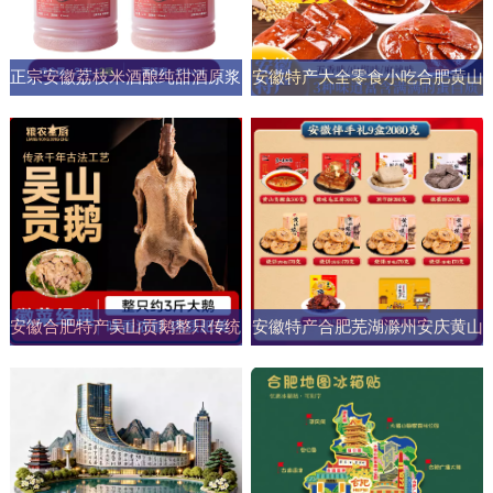
正宗安徽荔枝米酒酿纯甜酒原浆
安徽特产大全零食小吃合肥黄山
男女士果酒酒大桶零添加剂自然
烧饼糕点臭鳜鱼元旦圣诞送伴手
发酵
礼盒
安徽合肥特产吴山贡鹅整只传统
安徽特产合肥芜湖滁州安庆黄山
五香盐水卤味肉类熟食加热即食
元旦圣诞伴手礼盒零食小吃大礼
商用
包