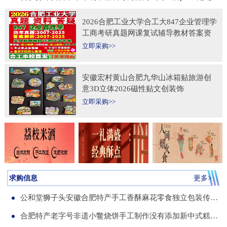
2026合肥工业大学合工大847企业管理学
工商考研真题网课复试辅导教材答案资
料考前冲刺押题预测三套卷3套题
立即采购>>
安徽宏村黄山合肥九华山冰箱贴旅游创
意3D立体2026磁性贴文创装饰
立即采购>>
求购信息
更多>
公和堂狮子头安徽合肥特产手工香酥麻花零食独立包装传统老式糕点
合肥特产老字号非遗小鳖烧饼手工制作没有添加新中式糕点伴手礼