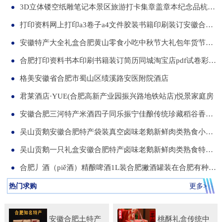
3D立体镂空纸雕笔记本景区旅游打卡集章盖章本纪念品杭州合肥昆明武汉城市文创本可定制集章册景点北京logo
打印资料网上打印a3卷子a4文件胶装书籍印刷装订安徽合肥同城服务
安徽特产大全礼盒合肥黄山零食小吃中秋节大礼包年货节送伴手礼品
合肥打印资料书本印刷书籍装订简历同城淘宝店pdf试卷彩色a34讲义
格美安徽省合肥市蜀山区绩溪路安医附院酒店
君莱酒店·YUE(合肥高新产业园振兴路地铁站店)悦景家庭房
安徽合肥三河特产米酒四子同乐振宁佳酿传统珍藏稻谷香一箱两瓶
吴山贡鹅安徽合肥特产袋装真空卤味老鹅新鲜肉类熟食小吃包河发货
吴山贡鹅一只礼盒安徽合肥特产卤味老鹅新鲜肉类熟食特色小吃包邮
合肥丿酒（piě酒）精酿啤酒1L装合肥撇酒罐装在合肥有种局叫丿酒
热门求购
更多>
安徽合肥土特产
桃酥礼盒传统中