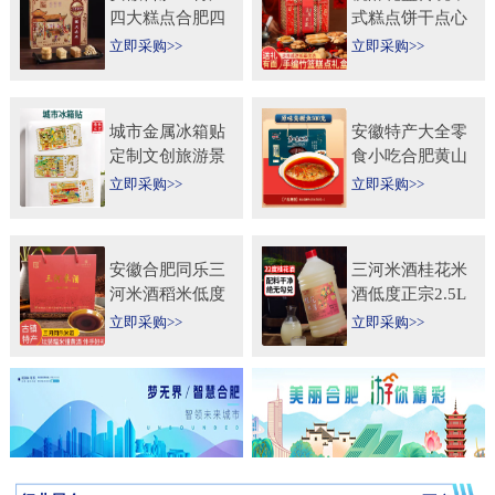
四大糕点合肥四
式糕点饼干点心
大名点礼盒零食
特产食品伴手礼
立即采购>>
立即采购>>
小吃年货节送人
送礼长辈过年货
团购
礼品
城市金属冰箱贴
安徽特产大全零
定制文创旅游景
食小吃合肥黄山
区纪念礼品定做
烧饼糕点臭鳜鱼
立即采购>>
立即采购>>
logo企业宣传冰
元旦圣诞送伴手
箱贴
礼盒
安徽合肥同乐三
三河米酒桂花米
河米酒稻米低度
酒低度正宗2.5L
甜黄酒坛装
桶纯手工安徽糯
立即采购>>
立即采购>>
450ml×2瓶礼盒
米酒桂花果酒无
送礼自饮
添加