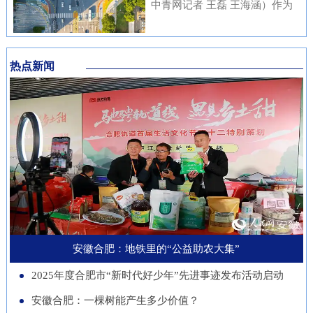
内涵与传统文化元素相融合，充
中青网记者 王磊 王海涵）作为
安徽本土知名企业与21家进博会
不绝……从生态护林到产业兴
分展现了安徽邮储员工崇廉、尚
国家新一代人工智能产业重点布
参展商代表现场洽谈并建立了联
林，从各自为战到联农共富，安
廉、守廉的坚定信念，也折射出
局城市，合肥正在着力打造低空
系。在本届进博会上，来自安徽
徽的国有林场正以一场深刻的绿
该行在推进清廉金融文化建设方
热点新闻
经济“前沿阵地”。合肥大学“智
的科技企业带来多件实物展品在
色变革，在守护江淮生态屏障的
面的扎实成效。近年来，邮储银
慧交通”团队正在基础理论、关
中国馆展出，此外，淮南、池州
同时，蹚出了一条生态效益、经
行安徽省分行始终将清廉金融文
键核心技术、人才队伍、产业发
等地市的老字号、非遗项目也展
济效益、社会效益共赢的新路
化建设摆在重要位置，通过常态
展等方面全面发力，着力支撑合
示安徽丰富的文化底蕴。进博八
径。作为全国林业大省，安徽现
化教育、制度完善与持续宣传，
肥打造综合交通枢纽科技力量。
年，安徽从一个“采购者”，努力
有国有林场100个，经营总面积
推动廉洁理念内化于心、外化于
近年来，合肥大学智能建造与交
成为“战略合作者”，合作模式也
超400万亩。近年来，安徽深入
行。在开展正面宣传教育的同
通学院积极布局低空交通发展新
从单纯的“买产品”向“引技术、
贯彻落实习近平生态文明思想，
时，该行也注重警示教育，特别
赛道，打造安徽省智慧交通大数
促升级”深化。今年安徽交易团
以国有林场改革为契机，通过创
是面向党员领导干部开展“以案
据分析与应用工程实验室等学科
新增加1个新兴产业交易分团，
新经营模式、拓展产业维度、深
安徽合肥：地铁里的“公益助农大集”
示警、以案为戒、以案促改”专
交叉创新平台，联合头部企业开
负责组织新兴产业相关单位参会
化联农机制，让昔日“只守青山
题教育，着力构建“不敢腐、不
2025年度合肥市“新时代好少年”先进事迹发布活动启动
展低空物流、城市应急等多应用
招商。这一切都服务于一个更精
不生金”的国有林场，变身成为
能腐、不想腐”的长效机制，引
场景技术攻关。2025年，团
安徽合肥：一棵树能产生多少价值？
准的目标：通过进博会，赋能安
生态保护的“主力军”、乡村振兴