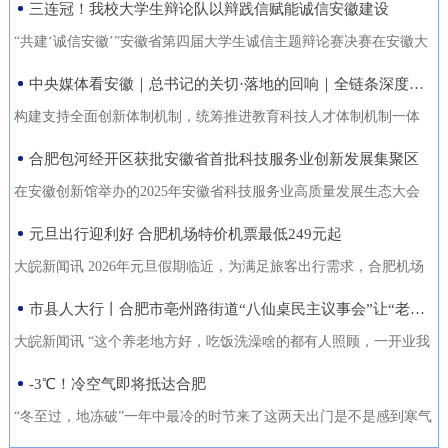
三连冠！我校大学生辩论队以辩践信赋能诚信安徽建设
能力的复合型“低空人才”。如
家门口实现就业的还有200余人。张守风求职经历是该市创新“4+”模
没有好机会？” …… 不像开会，倒像老朋友凑一块儿喝喝
今，大数据和智能算法加持的智
式，高质高效推动就业创业工作的一个小小缩影。就业是老百姓最
“共建‘诚信安徽’”安徽省第四届大学生诚信主题辩论赛决赛在安徽大
茶、聊聊天。 12月18日，芜湖迎来了一批特别的客人，有从国
慧交通“大脑”正助力
关心的事，也是社会稳定的基石。今年以来，天长市始终把稳就业
学龙河校区宛君礼堂圆满收官。安徽大学大学生辩论队凭借扎实的
中央媒体看安徽｜总书记的关切·落地的回响｜全链条深度融合 合肥创新“聚能”
外专程飞回来的，有从港澳、沪苏浙赶来的，也有安徽本地的侨界
放在突出位置，从群众实际需求出发，创新“4+”模式，因地制宜、分
理论功底、敏捷的思辨能力与默契的团队协作，一路过关斩将，最
青年和企业家。大家手捧清茶，话题却跨越山海，围绕安徽如
构建支持全面创新体制机制，统筹推进教育科技人才体制机制一体
类施策，不断优化服务方式，打通就业服务的“最后一公里”，让更多
终夺得冠军，在本项赛事中实现三连冠，以青春之声为“诚信安徽”建
何“链”接世界展开对话。 2025皖港澳“侨青圆桌会”“侨青下午
改革，完善金融支持科技创新的政策和机制，推动创新链产业链资
合肥包河经开区获批安徽省首批科技服务业创新发展集聚区
人端稳了“饭碗”，过上了更安心的日子。通过“平台+就业”提升服务
设再注青春能量。本届比赛由安徽省发展改革委、安徽省教育厅主
茶”聊了啥？能给安徽企业“出海”带来什么新主意？ 无限商
金链人才链深度融合。”——2024年10月18日，习近平总书记在安徽
质效。2025年，该市依托人力资源市场、安徽公共招聘网、“就在天
办，安徽广播电视台承办。决赛现场，省发展改革委党组成员、副
在安徽创新馆举办的2025年安徽省科技服务业高质量发展生态大会
机 “安徽发展为侨青创业提供绝佳机遇” “当下的安徽，正成
考察时指出橘红色火环被“锁”进罐体，飞速旋转中，不断产生能量。
长”信息系统等线上线下平台，举办“春风行动”、就业援助月、“千企
主任张云，省教育厅二级巡视员周晓芹，安徽大学党委书记虞宝
上，首批安徽省科技服务业创新发展集聚区正式发布。合肥包河经
元旦出行迎利好 合肥机场特价机票最低249元起
为全球创新资源的重要汇聚地，为我们侨界青年提供了绝佳的创业
今年，安徽合肥科学岛的“人造太阳”——全超导托卡马克核聚变实验
百校行”、夜市招聘等各类招聘活动80多场，组织招聘企业1058家
桃，淮北师范大学校长张焕明，安徽广播电视台党委委员、副总编
济开发区凭借其在检验检测领域的特色集聚与创新生态，成功入选
舞台。”安徽省侨青会执行会长、韩国安徽商会荣誉会长韩军说。作
装置（EAST）实现1亿摄氏度1066秒的高约束模等离子体运行。围
大皖新闻讯 2026年元旦假期临近，为满足旅客出行需求，合肥机场
（次），提供就业岗位5.45万个（次），促成劳动者与企业达成就业
辑袁卫东现场观看比赛。决赛现场，我校大学生辩论队与淮北师范
首批名单，标志着园区在科技服务业发展上迈入省级示范行列。本
为一名从淮南走出去的餐饮人，他深切体会到侨界青年的独特优
绕EAST、聚变堆主机关键系统综合研究设施、紧凑型聚变能实验装
联合各运营航空公司推出大量特价机票，境内航线票价低至249元
市县人大行丨合肥市亳州路街道“八仙桌民主议事会”让“老有所养”落地生根
意向近4万人（次），实现城镇新增就业3万余人，新增转移农业劳
大学大学生辩论队围绕“建设信用安徽，重点在于政务诚信引领/经营
次大会以“聚力科技服务·共育创新生态”为主题，旨在贯彻落实《安
势：既拥有国际视野和跨文化沟通能力，又深怀桑梓之情，天然成
置等大科学装置，合肥布局建设能源研究院，百亿元级聚变能源产
起，国际直飞航线851元起，为市民元旦出游提供了高性价比的选
动力7850人，有效拓展了就
主体信用赋能”展开巅峰对决。我校辩手紧扣主题，旁征博引政策案
徽省科技服务业高质量发展行动方案（2025—2027年）》，加快构
大皖新闻讯 “这个养老地方好，吃饭洗澡啥的都有人照顾，一开业我
为连接安徽与世界的“超级联系人”。 在韩军看来，侨青肩负着双
业集群加速形成。2024年10月18日，习近平总书记在安徽考察时指
择。中国国际航空推出合肥至北京首都420元起、合肥至成都天府
例，攻防有序、论证有力，最终凭借出色表现斩获冠军。上海交通
建全省统一的科技大市场，深化“政产学研金服用”融合，培育新质生
跟老伴儿就住进来了。你看，我把我们全家福都带过来放在这儿
-3℃！冷空气即将抵达合肥
重使命：既要当好安徽的“金牌推销员”，把家乡的好产品、好技术推
出：“构建支持全面创新体制机制，统筹推进教育科技人才体制机制
305元起的特惠航班。深圳航空在合肥至深圳、广州、成都天府、泉
大学、南京大学大学生辩论队带来的表演赛，为赛事增添思想火
产力。包河经开区的入选，是对园区长期聚焦科技服务、构建产业
了，住在这就像家一样。”12月22日上午，在合肥市庐阳区亳州路街
向全球；也要做好“智慧引进者”，将海外成功的商业模式与创新经验
一体改革，完善金融支持科技创新的政策和机制，推动创新链产业
州等热门航线上均投放了优惠价格，其中合肥至成都天府260元起，
“冬至过，地冻破”一年中最冷的时节来了这两天出门是不是感到寒气
花，我校队员也借此与省外名校学子交流学习、拓宽视野。赛事自9
生态成效的权威认可。包河经开区以检验检测认证为特色发展方
道养老综合体，今年82岁的吴奶奶告诉大皖新闻记者，现在住的这
带
链资金链人才链深度融合。”深入贯彻落实习近平总书记重要指示精
合肥至深圳航班每日六班，特惠价450元起。此外，深航还提供经深
逼人据合肥气象台消息受南下冷空气影响今天白天有小雨24日起转