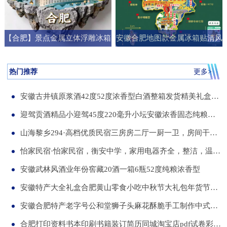
【合肥】景点金属立体浮雕冰箱
安徽合肥地图款金属冰箱贴清风
贴旅游纪念品文创伴手礼国潮礼
阁明教寺旅游纪念品刻字送朋友
物
礼物
热门推荐
更多>
安徽古井镇原浆酒42度52度浓香型白酒整箱发货精美礼盒纯粮食白酒
迎驾贡酒精品小迎驾45度220毫升小坛安徽浓香固态纯粮酒整箱12瓶
山海黎乡294·高档优质民宿三房房二厅一厨一卫，房间干净整洁，可短住，可长租
怡家民宿·怡家民宿，衡安中学，家用电器齐全，整洁，温馨，可短租，月租
安徽武林风酒业年份窖藏20酒一箱6瓶52度纯粮浓香型
安徽特产大全礼盒合肥黄山零食小吃中秋节大礼包年货节送伴手礼品
安徽合肥特产老字号公和堂狮子头麻花酥脆手工制作中式糕点伴手礼
合肥打印资料书本印刷书籍装订简历同城淘宝店pdf试卷彩色a34讲义