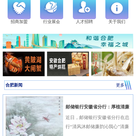
招商加盟
行业展会
人才招聘
关于我们
合肥新闻
更多>
邮储银行安徽省分行：厚植清廉
金融文化筑牢高质量发展根基
近日，邮储银行安徽省分行在总
行“清风沐邮储廉韵沁我心”清廉
金融文化作品征集活动中表现突