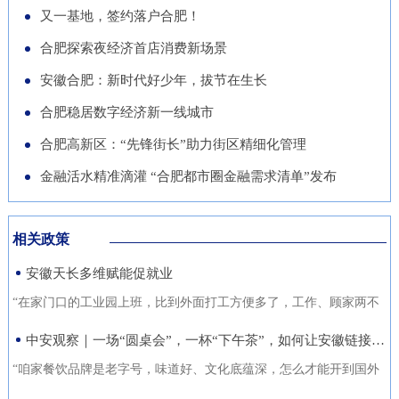
导党员干部强化作风、担当作
队“基于无人机空天信息的高速
徽正在全力发展的重点产业，努
又一基地，签约落户合肥！
的“助推器”、绿色经济的“新引
为，营造风清气正的良好政治生
公路施工安全监管技术研究”获
力推动展商变投资商。科技与开
合肥探索夜经济首店消费新场景
擎”。 扩绿兴绿护绿 筑牢美丽安
态。
批立项。该项目聚焦满足高速公
放 安徽元素亮相中国馆在今年
徽生态屏障清晨五点，潜山市驼
安徽合肥：新时代好少年，拔节在生长
路施工全过程的可视化、智能化
的中国馆区域，比亚迪旗下全球
岭国有林场东风管护点，今年57
合肥稳居数字经济新一线城市
监管需求，通过无人机与 AI 算
最快汽车仰望U9、在2025机器
岁的护林员余宋江已经背上巡山
法结合，实现高速公路施工安全
合肥高新区：“先锋街长”助力街区精细化管理
人足球世界杯上夺冠的人形机器
包，踏上了蜿蜒的林间小路。从
隐患实时识别与动态预警，构建
人、可
金融活水精准滴灌 “合肥都市圈金融需求清单”发布
1988年参加工作起，这条巡山路
无人机“巡航-识别-预警-处置”闭
线他走了37年。“冬季气候干
环管理体系，搭建多源数据融合
燥、大风天气较多，是森林防火
相关政策
的高速公路施工安全监管平台。
关键期，我们加大了巡山频次。
安徽天长多维赋能促就业
目前，学院与企业联合开展低空
现在，山上又增加了新设备，跟
交通领航人才实训基地建设，将
“在家门口的工业园上班，比到外面打工方便多了，工作、顾家两不
以前比，各方面
通过开设“微专业”、打造“新专
误，收入也不差。”12月21日，来自安徽省天长市仁和集镇的书房村
中安观察｜一场“圆桌会”，一杯“下午茶”，如何让安徽链接世界？
业”等方式，致力于培养具备低
村民张守风手上熟练地焊接高压包，在车间忙活着。张守风的成功
“咱家餐饮品牌是老字号，味道好、文化底蕴深，怎么才能开到国外
空系统设计、开发、管理与服务
就业得益于该镇主办的“返乡归巢就业圆梦”暖心活动，而跟他一样在
去？” “我们做印刷的，听说澳洲那边市场不错，具体啥情况？有