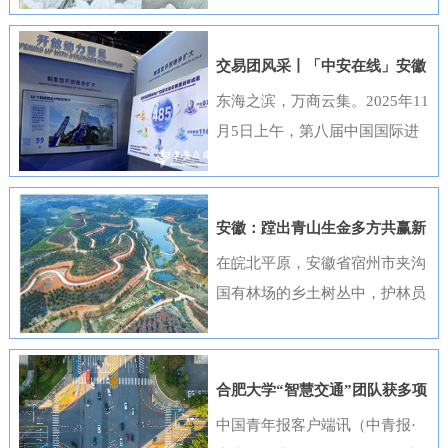
出，选送的四部作品全部获奖，
获奖数量位居全国首位，并荣
交易团风采丨「中安在线」安徽
获“优秀组织奖”。这一成绩是该
元素闪耀进博会
东海之滨，万商云集。2025年11
行持续推进清廉金融文化建设走
月5日上午，第八届中国国际进
深走实的生动体现。活动开展以
口博览会（以下简称“进博会”）
来，邮储银行安徽省分行高度重
在上海开幕，安徽交易团携科技
视、精心组织，全行员工积极响
创新成果与厚重文化底蕴再度亮
安徽：蹚出青山生金多方共赢新
应、热情参与。95名员工利用业
相，以开放之姿与世界共享发展
路径
在皖北平原，安徽省宿州市夹沟
余时间潜心创作，共提交89件作
机遇。第八届进博会安徽省交易
国有林场的乡土树丛中，护林员
品。经过严格遴选，41件优秀作
团高度重视中国国际进口博览会
巡查着侧柏、黄栌的长势；在皖
品在全省办公区域循环展播，让
参会工作，已于9月20日在合肥
南山区，歙县桂林国有林场的林
清廉之风吹遍每一个工作角落。
举办了“2025世界制造业大会—
下基地里，农户忙着采收黄栀
《廉心清颂》《缝隙》等获奖作
合肥大学“智慧交通”团队获多项
进博会外企（安徽）供需对接暨
子；在皖江之畔，马鞍山市横山
品构思精巧、寓意深刻，将廉洁
重要进展
中国青年报客户端讯（中青报·
投资交流活动”，会上，130余家
风景区内，市民和外地游客络绎