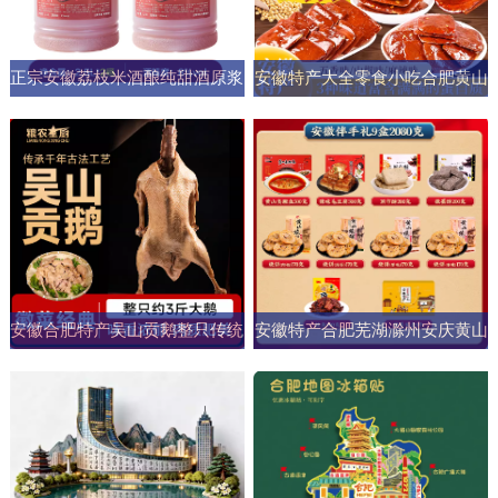
正宗安徽荔枝米酒酿纯甜酒原浆
安徽特产大全零食小吃合肥黄山
男女士果酒酒大桶零添加剂自然
烧饼糕点臭鳜鱼元旦圣诞送伴手
发酵
礼盒
安徽合肥特产吴山贡鹅整只传统
安徽特产合肥芜湖滁州安庆黄山
五香盐水卤味肉类熟食加热即食
元旦圣诞伴手礼盒零食小吃大礼
商用
包