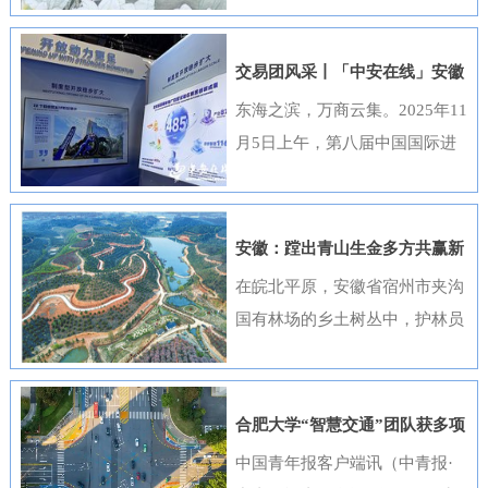
出，选送的四部作品全部获奖，
获奖数量位居全国首位，并荣
交易团风采丨「中安在线」安徽
获“优秀组织奖”。这一成绩是该
元素闪耀进博会
东海之滨，万商云集。2025年11
行持续推进清廉金融文化建设走
月5日上午，第八届中国国际进
深走实的生动体现。活动开展以
口博览会（以下简称“进博会”）
来，邮储银行安徽省分行高度重
在上海开幕，安徽交易团携科技
视、精心组织，全行员工积极响
创新成果与厚重文化底蕴再度亮
安徽：蹚出青山生金多方共赢新
应、热情参与。95名员工利用业
相，以开放之姿与世界共享发展
路径
在皖北平原，安徽省宿州市夹沟
余时间潜心创作，共提交89件作
机遇。第八届进博会安徽省交易
国有林场的乡土树丛中，护林员
品。经过严格遴选，41件优秀作
团高度重视中国国际进口博览会
巡查着侧柏、黄栌的长势；在皖
品在全省办公区域循环展播，让
参会工作，已于9月20日在合肥
南山区，歙县桂林国有林场的林
清廉之风吹遍每一个工作角落。
举办了“2025世界制造业大会—
下基地里，农户忙着采收黄栀
《廉心清颂》《缝隙》等获奖作
合肥大学“智慧交通”团队获多项
进博会外企（安徽）供需对接暨
子；在皖江之畔，马鞍山市横山
品构思精巧、寓意深刻，将廉洁
重要进展
中国青年报客户端讯（中青报·
投资交流活动”，会上，130余家
风景区内，市民和外地游客络绎