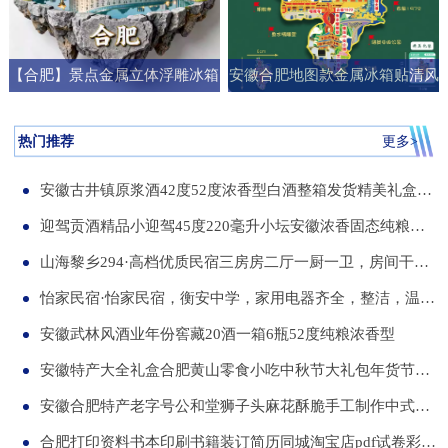
【合肥】景点金属立体浮雕冰箱
安徽合肥地图款金属冰箱贴清风
贴旅游纪念品文创伴手礼国潮礼
阁明教寺旅游纪念品刻字送朋友
物
礼物
热门推荐
更多>
安徽古井镇原浆酒42度52度浓香型白酒整箱发货精美礼盒纯粮食白酒
迎驾贡酒精品小迎驾45度220毫升小坛安徽浓香固态纯粮酒整箱12瓶
山海黎乡294·高档优质民宿三房房二厅一厨一卫，房间干净整洁，可短住，可长租
怡家民宿·怡家民宿，衡安中学，家用电器齐全，整洁，温馨，可短租，月租
安徽武林风酒业年份窖藏20酒一箱6瓶52度纯粮浓香型
安徽特产大全礼盒合肥黄山零食小吃中秋节大礼包年货节送伴手礼品
安徽合肥特产老字号公和堂狮子头麻花酥脆手工制作中式糕点伴手礼
合肥打印资料书本印刷书籍装订简历同城淘宝店pdf试卷彩色a34讲义