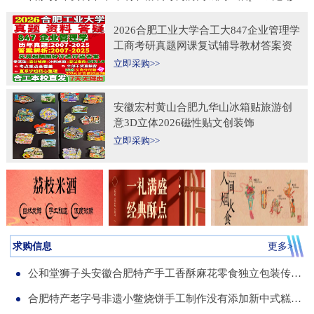
2026合肥工业大学合工大847企业管理学
工商考研真题网课复试辅导教材答案资
料考前冲刺押题预测三套卷3套题
立即采购>>
安徽宏村黄山合肥九华山冰箱贴旅游创
意3D立体2026磁性贴文创装饰
立即采购>>
求购信息
更多>
公和堂狮子头安徽合肥特产手工香酥麻花零食独立包装传统老式糕点
合肥特产老字号非遗小鳖烧饼手工制作没有添加新中式糕点伴手礼