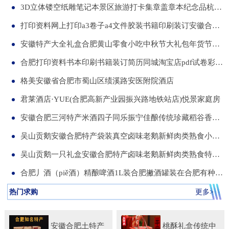
3D立体镂空纸雕笔记本景区旅游打卡集章盖章本纪念品杭州合肥昆明武汉城市文创本可定制集章册景点北京logo
打印资料网上打印a3卷子a4文件胶装书籍印刷装订安徽合肥同城服务
安徽特产大全礼盒合肥黄山零食小吃中秋节大礼包年货节送伴手礼品
合肥打印资料书本印刷书籍装订简历同城淘宝店pdf试卷彩色a34讲义
格美安徽省合肥市蜀山区绩溪路安医附院酒店
君莱酒店·YUE(合肥高新产业园振兴路地铁站店)悦景家庭房
安徽合肥三河特产米酒四子同乐振宁佳酿传统珍藏稻谷香一箱两瓶
吴山贡鹅安徽合肥特产袋装真空卤味老鹅新鲜肉类熟食小吃包河发货
吴山贡鹅一只礼盒安徽合肥特产卤味老鹅新鲜肉类熟食特色小吃包邮
合肥丿酒（piě酒）精酿啤酒1L装合肥撇酒罐装在合肥有种局叫丿酒
热门求购
更多>
安徽合肥土特产
桃酥礼盒传统中