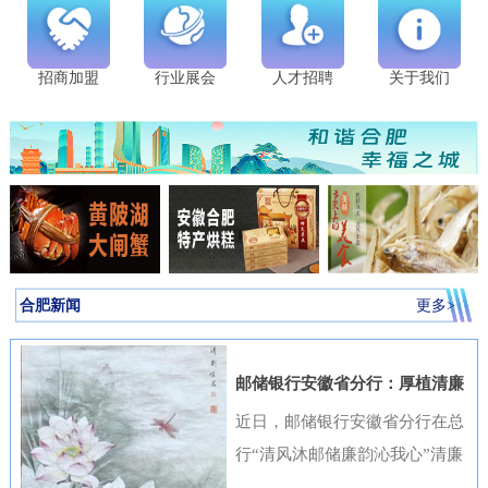
招商加盟
行业展会
人才招聘
关于我们
合肥新闻
更多>
邮储银行安徽省分行：厚植清廉
金融文化筑牢高质量发展根基
近日，邮储银行安徽省分行在总
行“清风沐邮储廉韵沁我心”清廉
金融文化作品征集活动中表现突