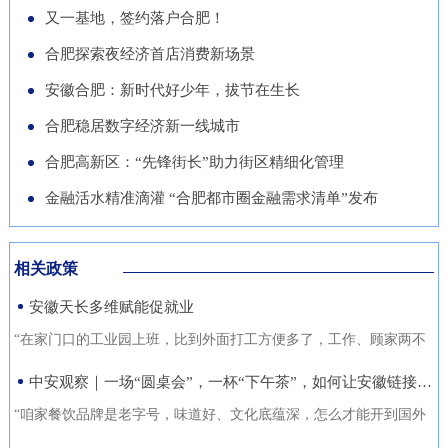
导党员干部强化作风、担当作
队“基于无人机空天信息的高速
徽正在全力发展的重点产业，努
又一基地，签约落户合肥！
的“助推器”、绿色经济的“新引
为，营造风清气正的良好政治生
公路施工安全监管技术研究”获
力推动展商变投资商。科技与开
合肥探索夜经济首店消费新场景
擎”。 扩绿兴绿护绿 筑牢美丽安
态。
批立项。该项目聚焦满足高速公
放 安徽元素亮相中国馆在今年
徽生态屏障清晨五点，潜山市驼
安徽合肥：新时代好少年，拔节在生长
路施工全过程的可视化、智能化
的中国馆区域，比亚迪旗下全球
岭国有林场东风管护点，今年57
合肥稳居数字经济新一线城市
监管需求，通过无人机与 AI 算
最快汽车仰望U9、在2025机器
岁的护林员余宋江已经背上巡山
法结合，实现高速公路施工安全
合肥高新区：“先锋街长”助力街区精细化管理
人足球世界杯上夺冠的人形机器
包，踏上了蜿蜒的林间小路。从
隐患实时识别与动态预警，构建
人、可
金融活水精准滴灌 “合肥都市圈金融需求清单”发布
1988年参加工作起，这条巡山路
无人机“巡航-识别-预警-处置”闭
线他走了37年。“冬季气候干
环管理体系，搭建多源数据融合
燥、大风天气较多，是森林防火
相关政策
的高速公路施工安全监管平台。
关键期，我们加大了巡山频次。
安徽天长多维赋能促就业
目前，学院与企业联合开展低空
现在，山上又增加了新设备，跟
交通领航人才实训基地建设，将
“在家门口的工业园上班，比到外面打工方便多了，工作、顾家两不
以前比，各方面
通过开设“微专业”、打造“新专
误，收入也不差。”12月21日，来自安徽省天长市仁和集镇的书房村
中安观察｜一场“圆桌会”，一杯“下午茶”，如何让安徽链接世界？
业”等方式，致力于培养具备低
村民张守风手上熟练地焊接高压包，在车间忙活着。张守风的成功
“咱家餐饮品牌是老字号，味道好、文化底蕴深，怎么才能开到国外
空系统设计、开发、管理与服务
就业得益于该镇主办的“返乡归巢就业圆梦”暖心活动，而跟他一样在
去？” “我们做印刷的，听说澳洲那边市场不错，具体啥情况？有