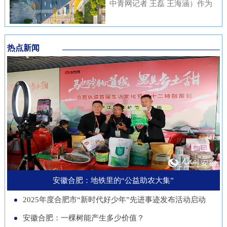
内涵与传统文化元素相融合，充
中青网记者 王磊 王海涵）作为
安徽本土知名企业与21家进博会
不绝……从生态护林到产业兴
分展现了安徽邮储员工崇廉、尚
国家新一代人工智能产业重点布
参展商代表现场洽谈并建立了联
林，从各自为战到联农共富，安
廉、守廉的坚定信念，也折射出
局城市，合肥正在着力打造低空
系。在本届进博会上，来自安徽
徽的国有林场正以一场深刻的绿
该行在推进清廉金融文化建设方
热点新闻
经济“前沿阵地”。合肥大学“智
的科技企业带来多件实物展品在
色变革，在守护江淮生态屏障的
面的扎实成效。近年来，邮储银
慧交通”团队正在基础理论、关
中国馆展出，此外，淮南、池州
同时，蹚出了一条生态效益、经
行安徽省分行始终将清廉金融文
键核心技术、人才队伍、产业发
等地市的老字号、非遗项目也展
济效益、社会效益共赢的新路
化建设摆在重要位置，通过常态
展等方面全面发力，着力支撑合
示安徽丰富的文化底蕴。进博八
径。作为全国林业大省，安徽现
化教育、制度完善与持续宣传，
肥打造综合交通枢纽科技力量。
年，安徽从一个“采购者”，努力
有国有林场100个，经营总面积
推动廉洁理念内化于心、外化于
近年来，合肥大学智能建造与交
成为“战略合作者”，合作模式也
超400万亩。近年来，安徽深入
行。在开展正面宣传教育的同
通学院积极布局低空交通发展新
从单纯的“买产品”向“引技术、
贯彻落实习近平生态文明思想，
时，该行也注重警示教育，特别
赛道，打造安徽省智慧交通大数
促升级”深化。今年安徽交易团
以国有林场改革为契机，通过创
是面向党员领导干部开展“以案
据分析与应用工程实验室等学科
新增加1个新兴产业交易分团，
新经营模式、拓展产业维度、深
安徽合肥：地铁里的“公益助农大集”
示警、以案为戒、以案促改”专
交叉创新平台，联合头部企业开
负责组织新兴产业相关单位参会
化联农机制，让昔日“只守青山
题教育，着力构建“不敢腐、不
2025年度合肥市“新时代好少年”先进事迹发布活动启动
展低空物流、城市应急等多应用
招商。这一切都服务于一个更精
不生金”的国有林场，变身成为
能腐、不想腐”的长效机制，引
场景技术攻关。2025年，团
安徽合肥：一棵树能产生多少价值？
准的目标：通过进博会，赋能安
生态保护的“主力军”、乡村振兴