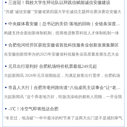
三连冠！我校大学生辩论队以辩践信赋能诚信安徽建设
能力的复合型“低空人才”。如
家门口实现就业的还有200余人。张守风求职经历是该市创新“4+”模
没有好机会？” …… 不像开会，倒像老朋友凑一块儿喝喝
今，大数据和智能算法加持的智
式，高质高效推动就业创业工作的一个小小缩影。就业是老百姓最
“共建‘诚信安徽’”安徽省第四届大学生诚信主题辩论赛决赛在安徽大
茶、聊聊天。 12月18日，芜湖迎来了一批特别的客人，有从国
慧交通“大脑”正助力
关心的事，也是社会稳定的基石。今年以来，天长市始终把稳就业
学龙河校区宛君礼堂圆满收官。安徽大学大学生辩论队凭借扎实的
中央媒体看安徽｜总书记的关切·落地的回响｜全链条深度融合 合肥创新“聚能”
外专程飞回来的，有从港澳、沪苏浙赶来的，也有安徽本地的侨界
放在突出位置，从群众实际需求出发，创新“4+”模式，因地制宜、分
理论功底、敏捷的思辨能力与默契的团队协作，一路过关斩将，最
青年和企业家。大家手捧清茶，话题却跨越山海，围绕安徽如
构建支持全面创新体制机制，统筹推进教育科技人才体制机制一体
类施策，不断优化服务方式，打通就业服务的“最后一公里”，让更多
终夺得冠军，在本项赛事中实现三连冠，以青春之声为“诚信安徽”建
何“链”接世界展开对话。 2025皖港澳“侨青圆桌会”“侨青下午
改革，完善金融支持科技创新的政策和机制，推动创新链产业链资
合肥包河经开区获批安徽省首批科技服务业创新发展集聚区
人端稳了“饭碗”，过上了更安心的日子。通过“平台+就业”提升服务
设再注青春能量。本届比赛由安徽省发展改革委、安徽省教育厅主
茶”聊了啥？能给安徽企业“出海”带来什么新主意？ 无限商
金链人才链深度融合。”——2024年10月18日，习近平总书记在安徽
质效。2025年，该市依托人力资源市场、安徽公共招聘网、“就在天
办，安徽广播电视台承办。决赛现场，省发展改革委党组成员、副
在安徽创新馆举办的2025年安徽省科技服务业高质量发展生态大会
机 “安徽发展为侨青创业提供绝佳机遇” “当下的安徽，正成
考察时指出橘红色火环被“锁”进罐体，飞速旋转中，不断产生能量。
长”信息系统等线上线下平台，举办“春风行动”、就业援助月、“千企
主任张云，省教育厅二级巡视员周晓芹，安徽大学党委书记虞宝
上，首批安徽省科技服务业创新发展集聚区正式发布。合肥包河经
元旦出行迎利好 合肥机场特价机票最低249元起
为全球创新资源的重要汇聚地，为我们侨界青年提供了绝佳的创业
今年，安徽合肥科学岛的“人造太阳”——全超导托卡马克核聚变实验
百校行”、夜市招聘等各类招聘活动80多场，组织招聘企业1058家
桃，淮北师范大学校长张焕明，安徽广播电视台党委委员、副总编
济开发区凭借其在检验检测领域的特色集聚与创新生态，成功入选
舞台。”安徽省侨青会执行会长、韩国安徽商会荣誉会长韩军说。作
装置（EAST）实现1亿摄氏度1066秒的高约束模等离子体运行。围
大皖新闻讯 2026年元旦假期临近，为满足旅客出行需求，合肥机场
（次），提供就业岗位5.45万个（次），促成劳动者与企业达成就业
辑袁卫东现场观看比赛。决赛现场，我校大学生辩论队与淮北师范
首批名单，标志着园区在科技服务业发展上迈入省级示范行列。本
为一名从淮南走出去的餐饮人，他深切体会到侨界青年的独特优
绕EAST、聚变堆主机关键系统综合研究设施、紧凑型聚变能实验装
联合各运营航空公司推出大量特价机票，境内航线票价低至249元
市县人大行丨合肥市亳州路街道“八仙桌民主议事会”让“老有所养”落地生根
意向近4万人（次），实现城镇新增就业3万余人，新增转移农业劳
大学大学生辩论队围绕“建设信用安徽，重点在于政务诚信引领/经营
次大会以“聚力科技服务·共育创新生态”为主题，旨在贯彻落实《安
势：既拥有国际视野和跨文化沟通能力，又深怀桑梓之情，天然成
置等大科学装置，合肥布局建设能源研究院，百亿元级聚变能源产
起，国际直飞航线851元起，为市民元旦出游提供了高性价比的选
动力7850人，有效拓展了就
主体信用赋能”展开巅峰对决。我校辩手紧扣主题，旁征博引政策案
徽省科技服务业高质量发展行动方案（2025—2027年）》，加快构
大皖新闻讯 “这个养老地方好，吃饭洗澡啥的都有人照顾，一开业我
为连接安徽与世界的“超级联系人”。 在韩军看来，侨青肩负着双
业集群加速形成。2024年10月18日，习近平总书记在安徽考察时指
择。中国国际航空推出合肥至北京首都420元起、合肥至成都天府
例，攻防有序、论证有力，最终凭借出色表现斩获冠军。上海交通
建全省统一的科技大市场，深化“政产学研金服用”融合，培育新质生
跟老伴儿就住进来了。你看，我把我们全家福都带过来放在这儿
-3℃！冷空气即将抵达合肥
重使命：既要当好安徽的“金牌推销员”，把家乡的好产品、好技术推
出：“构建支持全面创新体制机制，统筹推进教育科技人才体制机制
305元起的特惠航班。深圳航空在合肥至深圳、广州、成都天府、泉
大学、南京大学大学生辩论队带来的表演赛，为赛事增添思想火
产力。包河经开区的入选，是对园区长期聚焦科技服务、构建产业
了，住在这就像家一样。”12月22日上午，在合肥市庐阳区亳州路街
向全球；也要做好“智慧引进者”，将海外成功的商业模式与创新经验
一体改革，完善金融支持科技创新的政策和机制，推动创新链产业
州等热门航线上均投放了优惠价格，其中合肥至成都天府260元起，
“冬至过，地冻破”一年中最冷的时节来了这两天出门是不是感到寒气
花，我校队员也借此与省外名校学子交流学习、拓宽视野。赛事自9
生态成效的权威认可。包河经开区以检验检测认证为特色发展方
道养老综合体，今年82岁的吴奶奶告诉大皖新闻记者，现在住的这
带
链资金链人才链深度融合。”深入贯彻落实习近平总书记重要指示精
合肥至深圳航班每日六班，特惠价450元起。此外，深航还提供经深
逼人据合肥气象台消息受南下冷空气影响今天白天有小雨24日起转