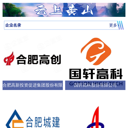
月启动，吸引全省87所高校近万名学子参与，规模创历届新高。我
向，已集聚相关机构127家，形成了“国家队引领、规上企业支撑、小
个“新家”，是街道的“八仙桌民主议事会”“议”出来的。在亳州路街
神，合肥持续优化科技创新生态，已建、在建和预研大科学装置总
圳中转至多哈的联程航线，元旦前后1413元起。厦门航空的特价航
为多云到晴天气温先降后升26日早晨最低气温-3℃左右再来看全省天
校大学生辩论队在合肥赛区比拼中强势突围，斩获赛区冠军后晋级
微企业创新”的梯次发展格局，构建了覆盖新能源汽车、集成电路、
道，“八仙桌民主议事会”正成为深化全过程人民民主的重要平
数达13个；量子信息、聚变能源、深空探测三大科创高地持续提升
线涵盖泉州、银川、运城、厦门等地，合肥至泉州、银川票价249元
气情况↓↓↓降水预报：23-24日我省有弱降水，其中24日高海拔山区有
全省16强总决赛
生物医药等多领域的检验检测服务体系。园区依托国家级质检中
台。“八仙桌”上：你一言我一语，把智慧养老的细节聊透12月22日，
全市创新能级；全市国家高新技术企业数量稳定在万户以上，研发
起。山东航空推出了合肥至桂林320元起、合肥至青岛270元起等优
雨夹雪或雪。25-31日全省以多云到晴天气为主。全省逐日降水量预
企业名录
更多>
心、省级科研平台构建协同创新体系，累计牵头或参与制定国家标
2025年安徽省人大“市县人大行”集中采访调研活动正式启动。当天上
投入强度超4%。科教融汇，加速推动成果从“书架
惠。中国东方航空提供经上海中转至万象的航班，1月1日出发859元
报气温预报：23-25日受冷空气影响，全省平均气温将下降4～6℃；
准305项，授权专利277项，创新能力持续提升。在产业生态建设
午，在合肥市庐阳区亳州路街道，讨论社区智慧养老服务项目的“八
起。中国南方航空在合肥至广州、深圳、北京大兴、西安、乌鲁木
冷空气过后，26日早晨最低气温：淮河以北-5～-3℃，淮河以南-4
上，园区通过建设“质谷孵化器”、设立总规模50亿元的产业基金、全
仙桌民主议事会”如期进行。大皖新闻记者在现场看到，“八仙
齐等航线上均有特价，其中合肥至西安255元起，国际航线经上海中
～-2℃。26-29日全省气温回升。30日前后还有一股弱冷空气影响我
面推行“金牌店小二”服务机制等一系列举措，持续优化营商环
桌”上，街道人大工委主任、区人大代表、选民代表以及群众代表们
转可至伦敦、巴厘岛等地，并可享受直减优惠。西部航空亦推出合
省。未来几天全省具体预报23日（周二）：淮河以北阴天转多云，
各抒己见，“接到智能设备报警，工作人员承诺在10—15分钟内到达
肥至重庆255元起、至贵阳350元起等特价票，并可通过海航“海天无
部分地区有小雨；淮河以南阴天有小雨。24日（周三）：淮河以北
现场，这个时限能否在协议中明确并保障？”“建议与附近医院、急救
限”产品便捷中转至更多目的地。国际
晴天；淮河以南阴天转多云，其中沿江江南有小雨，局部中雨，高
中心建立更顺畅的绿色通道机制。”在亳州路街道人大工委主任常敏
合肥高新投资促进集团股份有限
国轩高科股份有限公司
海拔山区有雨夹雪或雪。25日（周四）：全省多云。26日（周
的主持下，与会代表你一言我一语，符合街道实际情况的社区智慧
五）：全省多云到晴天。27-29日（周六至周一）：全省晴天到多
公司
养老服务方案逐渐清晰，成为可落地执行的“老有所
云。30日（周二）：江北晴天到多云，江南多云。31日（周三）：
淮河以北多云，淮河以南多云到晴天。最近冷空气活动十分频繁大
家要及时关注最新预报外