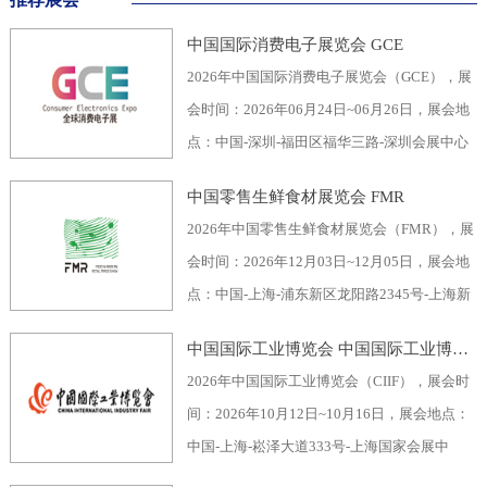
中国国际消费电子展览会 GCE
2026年中国国际消费电子展览会（GCE），展
会时间：2026年06月24日~06月26日，展会地
点：中国-深圳-福田区福华三路-深圳会展中心
（福田区），主办方：深圳市电子行业协会、
中国零售生鲜食材展览会 FMR
深圳振华展览有限公司，举办周期：一年一
2026年中国零售生鲜食材展览会（FMR），展
届，展会面积：40000平米，参展观众：60000
会时间：2026年12月03日~12月05日，展会地
人，参展商数量及参展品牌达到400家。2026
点：中国-上海-浦东新区龙阳路2345号-上海新
全球消费电子展暨深圳国际消费电子展览
国际博览中心，主办方：上海市品牌授权经营
会“GCE”，致力于为全球消费电子生产企业、
中国国际工业博览会 中国国际工业博览会 CIIF
企业协会自有品牌专业委员会，举办周期：一
代加工商、代理商、国内国际采购商、零配件
2026年中国国际工业博览会（CIIF），展会时
年一届，展会面积：70000平米，参展观众：
商、相关产业服务供应商等打造全面、集中的
间：2026年10月12日~10月16日，展会地点：
30000人，参展商数量及参展品牌达到1500
一站式采购交易合作平台，涵盖了电脑/手机及
中国-上海-崧泽大道333号-上海国家会展中
家。中国零售生鲜食材展览会FMR（国际生鲜
周边产品、音视频产品、家用电器、车载电
心，主办方：工业和信息化部、国家发展和改