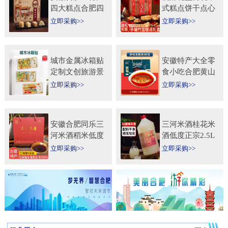
四大糕点合肥四
式糕点饼干点心
大名点礼盒零食
特产食品伴手礼
立即采购>>
立即采购>>
小吃年货节送人
送礼长辈过年货
团购
礼品
城市金属冰箱贴
安徽特产大全零
定制文创旅游景
食小吃合肥黄山
区纪念礼品定做
烧饼糕点臭鳜鱼
立即采购>>
立即采购>>
logo企业宣传冰
元旦圣诞送伴手
箱贴
礼盒
安徽合肥同乐三
三河米酒桂花米
河米酒稻米低度
酒低度正宗2.5L
甜黄酒坛装
桶纯手工安徽糯
立即采购>>
立即采购>>
450ml×2瓶礼盒
米酒桂花果酒无
送礼自饮
添加